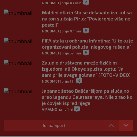
0
NOGOMET
|
prije 43 min
|
Maldini otkrio šta se dešavalo iza kulisa
nakon slučaja Pirlo: "Povjerenje više ne
postoji"
0
NOGOMET
|
prije 47 min
|
FIFA stala u odbranu Infantina: "U toku je
organizovani pokušaj njegovog rušenja"
0
NOGOMET
|
prije 59 min
|
Zaludio društvene mreže fizičkim
izgledom, ali Okoye spušta loptu: "Ja
sam prije svega golman" (FOTO+VIDEO)
0
NOGOMET
|
prije 1 h
|
Japanac šetao Baščaršijom pa slučajno
sreo legendu Galatasaraya: Nije znao ko
je čovjek ispred njega
0
VIRALNO
|
prije 1 h
|
Modrić bi mogao dobiti neočekivanu
ulogu u Milanu: Gazzetta nagovijestila
Idi na Sport
veliki potez
0