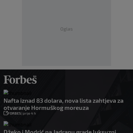
Oglas
Nafta iznad 83 dolara, nova lista zahtjeva za
otvaranje Hormuškog moreuza
FORBES
|
prije 4 h
Džeko i Modrić na Jadranu grade luksuzni