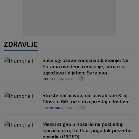
ZDRAVLJE
Suša ugrožava vodosnabdijevanje: Na
Palama uvedene redukcije, situacija
ugrožava i dijelove Sarajeva
0
VIJESTI
|
prije 24 min
|
Što ste naručivali, naručivali ste: Kraj
Glova u BiH, od sutra prestaju dostave
0
EKONOMIJA
|
prije 1 h
|
Messi stigao u Rosario na posljednji
ispraćaj ocu, De Paul pogodak posvetio
porodici (VIDEO)