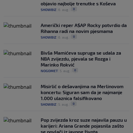
objavio najbolje trenutke s Koševa
0
SHOWBIZ
|
6. aug.
|
Američki reper A$AP Rocky potvrdio da
Rihanna radi na novim pjesmama
0
SHOWBIZ
|
6. aug.
|
Bivša Mamićeva supruga se udala za
NBA zvijezdu, pjevala se Rozga i
Marinko Rokvić
0
NOGOMET
|
5. aug.
|
Misirlić o dešavanjima na Merlinovom
koncertu: Siguran sam da je najmanje
1.000 ulaznica falsifikovano
0
SHOWBIZ
|
5. aug.
|
Pop zvijezda kroz suze najavila pauzu u
karijeri: Ariana Grande pojasnila zašto
se povlači iz javnog života