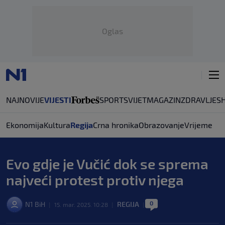
Oglas
NAJNOVIJE
VIJESTI
SPORT
SVIJET
MAGAZIN
ZDRAVLJE
S
Ekonomija
Kultura
Regija
Crna hronika
Obrazovanje
Vrijeme
Evo gdje je Vučić dok se sprema
najveći protest protiv njega
0
N1 BiH
REGIJA
|
15. mar. 2025. 10:28
|
|