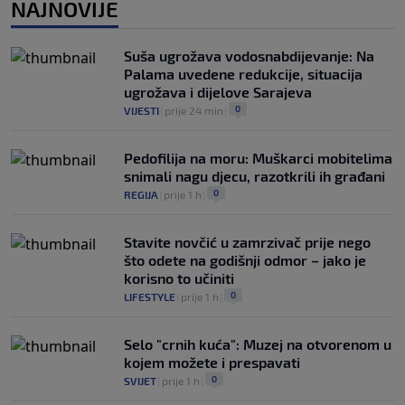
NOGOMET
|
prije 6 h
|
NAJNOVIJE
"Peković je imao 140 kila, nisam mogao
to da ga pitam": Luda priča NBA zvijezde,
Suša ugrožava vodosnabdijevanje: Na
htio je samo jednu stvar
Palama uvedene redukcije, situacija
0
KOŠARKA
|
prije 6 h
|
ugrožava i dijelove Sarajeva
0
VIJESTI
|
prije 24 min
|
Pedofilija na moru: Muškarci mobitelima
snimali nagu djecu, razotkrili ih građani
0
REGIJA
|
prije 1 h
|
Stavite novčić u zamrzivač prije nego
što odete na godišnji odmor – jako je
korisno to učiniti
0
LIFESTYLE
|
prije 1 h
|
Selo "crnih kuća": Muzej na otvorenom u
kojem možete i prespavati
0
SVIJET
|
prije 1 h
|