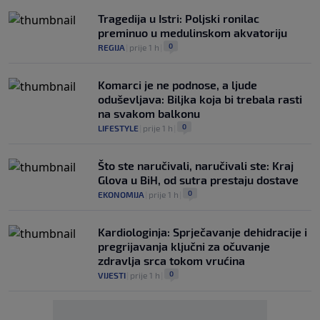
Tragedija u Istri: Poljski ronilac
preminuo u medulinskom akvatoriju
0
REGIJA
|
prije 1 h
|
Komarci je ne podnose, a ljude
oduševljava: Biljka koja bi trebala rasti
na svakom balkonu
0
LIFESTYLE
|
prije 1 h
|
Što ste naručivali, naručivali ste: Kraj
Glova u BiH, od sutra prestaju dostave
0
EKONOMIJA
|
prije 1 h
|
Kardiologinja: Sprječavanje dehidracije i
pregrijavanja ključni za očuvanje
zdravlja srca tokom vrućina
0
VIJESTI
|
prije 1 h
|