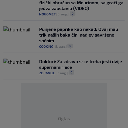
fizički obračun sa Mourinom, saigrači ga
jedva zaustavili (VIDEO)
0
NOGOMET
|
8. aug.
|
Punjene paprike kao nekad: Ovaj mali
trik naših baka čini nadjev savršeno
sočnim
0
COOKING
|
8. aug.
|
Doktori: Za zdravo srce treba jesti dvije
supernamirnice
0
ZDRAVLJE
|
7. aug.
|
Oglas