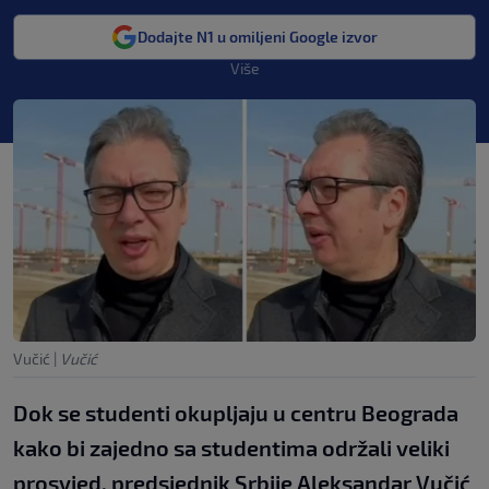
Dodajte N1 u omiljeni Google izvor
Više
Vučić
|
Vučić
Dok se studenti okupljaju u centru Beograda
kako bi zajedno sa studentima održali veliki
prosvjed, predsjednik Srbije Aleksandar Vučić