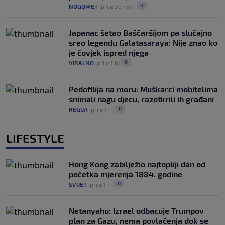
0
NOGOMET
|
prije 39 min
|
Japanac šetao Baščaršijom pa slučajno
sreo legendu Galatasaraya: Nije znao ko
je čovjek ispred njega
0
VIRALNO
|
prije 1 h
|
Pedofilija na moru: Muškarci mobitelima
snimali nagu djecu, razotkrili ih građani
0
REGIJA
|
prije 1 h
|
LIFESTYLE
Hong Kong zabilježio najtopliji dan od
početka mjerenja 1884. godine
0
SVIJET
|
prije 1 h
|
Netanyahu: Izrael odbacuje Trumpov
plan za Gazu, nema povlačenja dok se