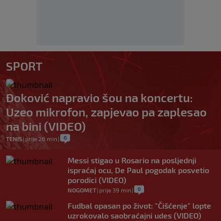
SPORT
Đoković napravio šou na koncertu:
Uzeo mikrofon, zapjevao pa zaplesao
na bini (VIDEO)
0
TENIS
|
prije 26 min
|
Messi stigao u Rosario na posljednji
ispraćaj ocu, De Paul pogodak posvetio
porodici (VIDEO)
0
NOGOMET
|
prije 39 min
|
Fudbal opasan po život: "Čišćenje" lopte
uzrokovalo saobraćajni udes (VIDEO)