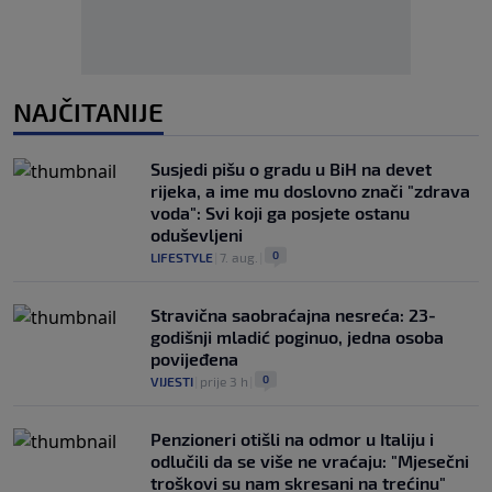
NAJČITANIJE
Susjedi pišu o gradu u BiH na devet
rijeka, a ime mu doslovno znači "zdrava
voda": Svi koji ga posjete ostanu
oduševljeni
0
LIFESTYLE
|
7. aug.
|
Stravična saobraćajna nesreća: 23-
godišnji mladić poginuo, jedna osoba
povijeđena
0
VIJESTI
|
prije 3 h
|
Penzioneri otišli na odmor u Italiju i
odlučili da se više ne vraćaju: "Mjesečni
troškovi su nam skresani na trećinu"