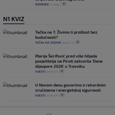
0
SHOWBIZ
|
4. aug.
|
N1 KVIZ
Tačka na 7: Živimo li prošlost bez
budućnosti?
0
TAČKA NA SEDAM
|
prije 2 h
|
Marija Šerifović pred više hiljada
posjetitelja na Piroti zatvorila 'Dane
dijaspore 2026' u Travniku
0
VIJESTI
|
prije 5 h
|
U Novom danu govorimo o rekordnim
vrućinama i energetskoj sigurnosti
0
VIJESTI
|
prije 4 h
|