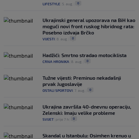
0
LIFESTYLE
|
5. aug.
|
Ukrajinski general upozorava na BiH kao
mogući novi front ruskog hibridnog rata:
Posebno izdvaja Brčko
0
VIJESTI
|
8. aug.
|
Hadžići: Smrtno stradao motociklista
0
CRNA HRONIKA
|
8. aug.
|
Tužne vijesti: Preminuo nekadašnji
prvak Jugoslavije
0
OSTALI SPORTOVI
|
7. aug.
|
Ukrajina završila 40-dnevnu operaciju,
Zelenski: Imaju velike probleme
0
SVIJET
|
prije 7 h
|
Skandal u Istanbulu: Osimhen krenuo u