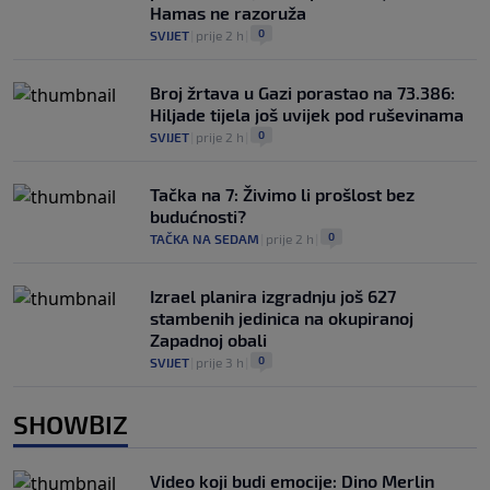
Hamas ne razoruža
0
SVIJET
|
prije 2 h
|
Broj žrtava u Gazi porastao na 73.386:
Hiljade tijela još uvijek pod ruševinama
0
SVIJET
|
prije 2 h
|
Tačka na 7: Živimo li prošlost bez
budućnosti?
0
TAČKA NA SEDAM
|
prije 2 h
|
Izrael planira izgradnju još 627
stambenih jedinica na okupiranoj
Zapadnoj obali
0
SVIJET
|
prije 3 h
|
SHOWBIZ
Video koji budi emocije: Dino Merlin