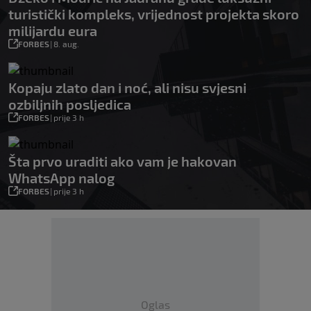
turistički kompleks, vrijednost projekta skoro
milijardu eura
FORBES
|
8. aug.
Kopaju zlato dan i noć, ali nisu svjesni
ozbiljnih posljedica
FORBES
|
prije 3 h
Šta prvo uraditi ako vam je hakovan
WhatsApp nalog
FORBES
|
prije 3 h
Oglas