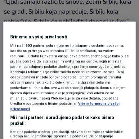
"Ljudi sanjaju različite snove. Želim Srbiju koja
se gradi, Srbiju koja napreduje, Srbiju koja
pobjeđuje. Srbija će pobijediti i danas i uvijek",
stoji u opisu ove objave.
Brinemo o vašoj privatnosti
Mi i naši
603
partneri pohranjujemo i pristupamo osobnim podacima,
kao što su pretraga web stranica ili lični identifikatori, na vašem
računaru . Odabir Prihvatam omogućava praćenje tehnologije kako bi se
Danas se u Beogradu održava veliki studentski protest.
pružila podrška dolje prikazanim svrhama na osnovu kojih mi i naši
Središnji skup počinje u 16 sati ispred Skupštine Srbije,
partneri obrađujemo podatke Ukoliko je praćenje onemogućeno, neki od
sadržaja i reklama koje vidite možda neće biti relevantni za vas. Ovaj
dok će se okupljanje građana započeti nekoliko sati
odabir postavki možete ponovno odabrati i pritom promijeniti trenutni
ranije na različitim lokacijama u Beogradu.
odabir ili pristanak tako što ćete kliknuti na Upravljaj željenim
postavkama link na dnu ove web stranice [ili plutajuću ikonu u donjem
Vučić: Spreman sam za pad s vlasti
lijevom dijelu web stranice, ako je primjenjivo]. Vaš odabir će se
mijenjati u okviru našeg Wеб локација. Za više detalja, pogledajte
Vučić se jučer obratio javnosti. Vučić je više puta tvrdio
Uredbu o postupanju s ličnim podacima.
Više informacija o vašoj
privatnosti
da će skup biti nasilan, da obavještajne službe imaju
Mi i naši partneri obrađujemo podatke kako bismo
informacije o planiranim incidentima te da će država
pružali:
spriječiti pokušaj "obojene revolucije".
Koristite podatke o tačnoj geolokaciji. Aktivno skenirajte karakteristike
uređaja radi identifikacije. Spremanje podataka i/ili pristupanje