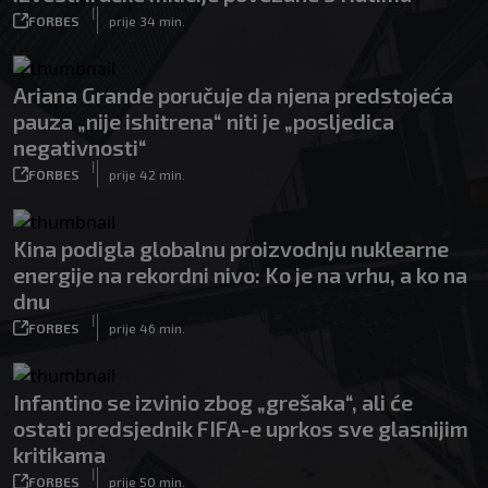
|
FORBES
prije 34 min.
Ariana Grande poručuje da njena predstojeća
pauza „nije ishitrena“ niti je „posljedica
negativnosti“
|
FORBES
prije 42 min.
Kina podigla globalnu proizvodnju nuklearne
energije na rekordni nivo: Ko je na vrhu, a ko na
dnu
|
FORBES
prije 46 min.
Infantino se izvinio zbog „grešaka“, ali će
ostati predsjednik FIFA-e uprkos sve glasnijim
kritikama
|
FORBES
prije 50 min.