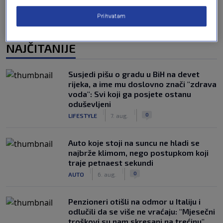
Prihvatam
NAJČITANIJE
Susjedi pišu o gradu u BiH na devet
rijeka, a ime mu doslovno znači "zdrava
voda": Svi koji ga posjete ostanu
oduševljeni
|
|
0
LIFESTYLE
7. aug.
Auto koje stoji na suncu ne hladi se
najbrže klimom, nego postupkom koji
traje petnaest sekundi
|
|
0
AUTO
6. aug.
Penzioneri otišli na odmor u Italiju i
odlučili da se više ne vraćaju: "Mjesečni
troškovi su nam skresani na trećinu"