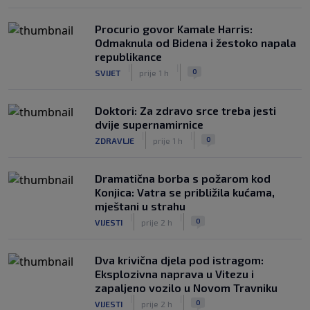
Procurio govor Kamale Harris:
Odmaknula od Bidena i žestoko napala
republikance
|
|
0
SVIJET
prije 1 h
Doktori: Za zdravo srce treba jesti
dvije supernamirnice
|
|
0
ZDRAVLJE
prije 1 h
Dramatična borba s požarom kod
Konjica: Vatra se približila kućama,
mještani u strahu
|
|
0
VIJESTI
prije 2 h
Dva krivična djela pod istragom:
Eksplozivna naprava u Vitezu i
zapaljeno vozilo u Novom Travniku
|
|
0
VIJESTI
prije 2 h