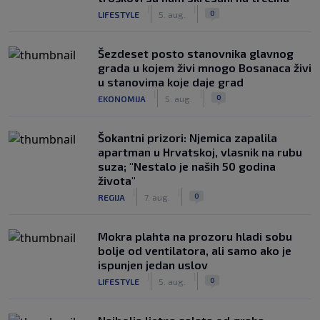
|
|
0
LIFESTYLE
5. aug.
Šezdeset posto stanovnika glavnog
grada u kojem živi mnogo Bosanaca živi
u stanovima koje daje grad
|
|
0
EKONOMIJA
5. aug.
Šokantni prizori: Njemica zapalila
apartman u Hrvatskoj, vlasnik na rubu
suza; "Nestalo je naših 50 godina
života"
|
|
0
REGIJA
7. aug.
Mokra plahta na prozoru hladi sobu
bolje od ventilatora, ali samo ako je
ispunjen jedan uslov
|
|
0
LIFESTYLE
5. aug.