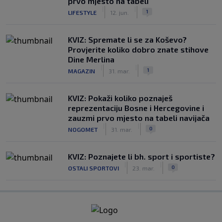
prvo mjesto na tabeli
|
|
1
LIFESTYLE
12. jun.
KVIZ: Spremate li se za Koševo?
Provjerite koliko dobro znate stihove
Dine Merlina
|
|
1
MAGAZIN
31. mar.
KVIZ: Pokaži koliko poznaješ
reprezentaciju Bosne i Hercegovine i
zauzmi prvo mjesto na tabeli navijača
|
|
0
NOGOMET
31. mar.
KVIZ: Poznajete li bh. sport i sportiste?
|
|
0
OSTALI SPORTOVI
23. mar.