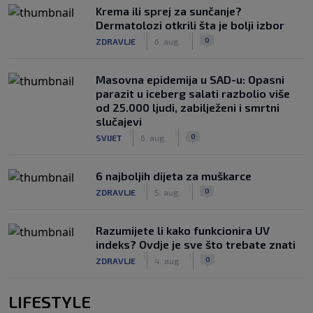
Krema ili sprej za sunčanje?
Dermatolozi otkrili šta je bolji izbor
|
|
0
ZDRAVLJE
6. aug.
Masovna epidemija u SAD-u: Opasni
parazit u iceberg salati razbolio više
od 25.000 ljudi, zabilježeni i smrtni
slučajevi
|
|
0
SVIJET
6. aug.
6 najboljih dijeta za muškarce
|
|
0
ZDRAVLJE
5. aug.
Razumijete li kako funkcionira UV
indeks? Ovdje je sve što trebate znati
|
|
0
ZDRAVLJE
4. aug.
LIFESTYLE