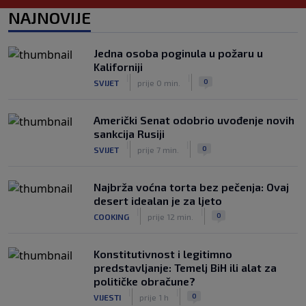
|
|
0
NOGOMET
prije 5 h
NAJNOVIJE
Prije nekoliko godina zaludjela je
internet, a onda nestala iz javnosti: Svi
Jedna osoba poginula u požaru u
se pitaju gdje je i šta radi (VIDEO)
Kaliforniji
|
|
0
OSTALI SPORTOVI
prije 5 h
|
|
0
SVIJET
prije 0 min.
Američki Senat odobrio uvođenje novih
sankcija Rusiji
|
|
0
SVIJET
prije 7 min.
Najbrža voćna torta bez pečenja: Ovaj
desert idealan je za ljeto
|
|
0
COOKING
prije 12 min.
Konstitutivnost i legitimno
predstavljanje: Temelj BiH ili alat za
političke obračune?
|
|
0
VIJESTI
prije 1 h