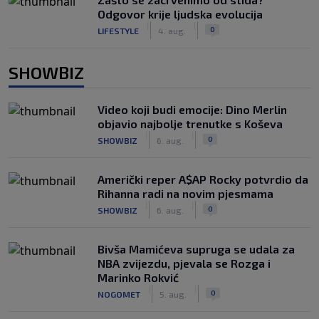
Odgovor krije ljudska evolucija
|
|
0
LIFESTYLE
4. aug.
SHOWBIZ
Video koji budi emocije: Dino Merlin
objavio najbolje trenutke s Koševa
|
|
0
SHOWBIZ
6. aug.
Američki reper A$AP Rocky potvrdio da
Rihanna radi na novim pjesmama
|
|
0
SHOWBIZ
6. aug.
Bivša Mamićeva supruga se udala za
NBA zvijezdu, pjevala se Rozga i
Marinko Rokvić
|
|
0
NOGOMET
5. aug.