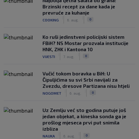
Najbolja ljetna salata od graha:
Brzinski recept za dane kada je
prevruće za kuhanje
|
|
0
COOKING
6. aug.
Ko ruši jedinstveni policijski sistem
FBiH? NS Mostar prozvala institucije
HNK, ZHK i Kantona 10
|
|
0
VIJESTI
7. aug.
Vučić tokom boravka u BiH: U
Čipuljićima su svi Srbi navijali za
Zvezdu, dresove Partizana nisu htjeli
|
|
0
NOGOMET
6. aug.
Uz Zemlju već sto godina putuje još
jedan objekat, a kineska sonda ga je
prošlog mjeseca prvi put snimila
izbliza
|
|
0
NAUKA
6. aug.