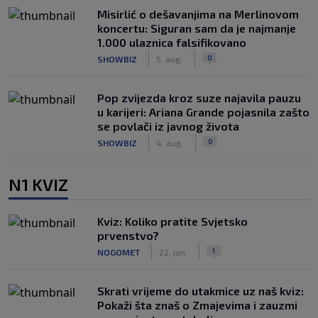
Misirlić o dešavanjima na Merlinovom
koncertu: Siguran sam da je najmanje
1.000 ulaznica falsifikovano
|
|
0
SHOWBIZ
5. aug.
Pop zvijezda kroz suze najavila pauzu
u karijeri: Ariana Grande pojasnila zašto
se povlači iz javnog života
|
|
0
SHOWBIZ
4. aug.
N1 KVIZ
Kviz: Koliko pratite Svjetsko
prvenstvo?
|
|
1
NOGOMET
22. jun.
Skrati vrijeme do utakmice uz naš kviz:
Pokaži šta znaš o Zmajevima i zauzmi