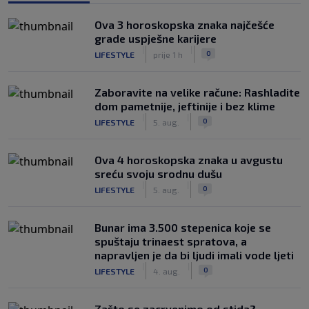
Ova 3 horoskopska znaka najčešće
grade uspješne karijere
|
|
0
LIFESTYLE
prije 1 h
Zaboravite na velike račune: Rashladite
dom pametnije, jeftinije i bez klime
|
|
0
LIFESTYLE
5. aug.
Ova 4 horoskopska znaka u avgustu
sreću svoju srodnu dušu
|
|
0
LIFESTYLE
5. aug.
Bunar imа 3.500 stepenica koje se
spuštaju trinaest spratova, a
napravljen je da bi ljudi imali vode ljeti
|
|
0
LIFESTYLE
4. aug.
Zašto se zacrvenimo od stida?