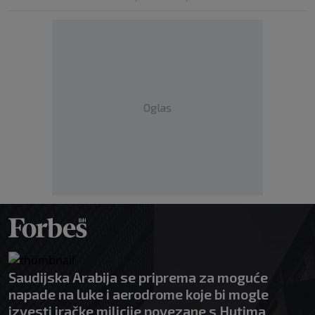
Oglas
Saudijska Arabija se priprema za moguće
napade na luke i aerodrome koje bi mogle
izvesti iračke milicije povezane s Hutima