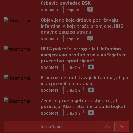
Grbavici savladao BSK
|
|
0
NOGOMET
prije 1 h
Objavljeno koje države podržavaju
Infantina, a koje traže promjene: HNS
odavno zauzeo stranu
|
|
0
NOGOMET
prije 1 h
UEFA pokreće istragu: Je li Infantino
namjeravao prodati prava na Svjetsko
prvenstvo ispod cijene?
|
|
0
NOGOMET
prije 2 h
Francuzi ne podržavaju Infantina, ali ga
nisu pozvali na ostavku
|
|
0
NOGOMET
prije 2 h
Žene će prve osjetiti posljedice, ali
poručuju: Ako treba, neka bude bojkot
|
|
0
NOGOMET
prije 3 h
Zvanično: Samed Baždar ima novi klub,
Idi na Sport
zadužio broj sa velikom "težinom"