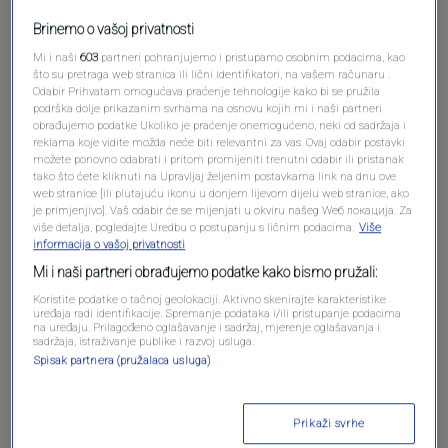
Brinemo o vašoj privatnosti
Mi i naši
603
partneri pohranjujemo i pristupamo osobnim podacima, kao
što su pretraga web stranica ili lični identifikatori, na vašem računaru .
Odabir Prihvatam omogućava praćenje tehnologije kako bi se pružila
podrška dolje prikazanim svrhama na osnovu kojih mi i naši partneri
obrađujemo podatke Ukoliko je praćenje onemogućeno, neki od sadržaja i
Oglas
reklama koje vidite možda neće biti relevantni za vas. Ovaj odabir postavki
možete ponovno odabrati i pritom promijeniti trenutni odabir ili pristanak
tako što ćete kliknuti na Upravljaj željenim postavkama link na dnu ove
web stranice [ili plutajuću ikonu u donjem lijevom dijelu web stranice, ako
je primjenjivo]. Vaš odabir će se mijenjati u okviru našeg Wеб локација. Za
više detalja, pogledajte Uredbu o postupanju s ličnim podacima.
Više
informacija o vašoj privatnosti
Mi i naši partneri obrađujemo podatke kako bismo pružali:
Koristite podatke o tačnoj geolokaciji. Aktivno skenirajte karakteristike
uređaja radi identifikacije. Spremanje podataka i/ili pristupanje podacima
na uređaju. Prilagođeno oglašavanje i sadržaj, mjerenje oglašavanja i
sadržaja, istraživanje publike i razvoj usluga.
Spisak partnera (pružalaca usluga)
Oglas
Prikaži svrhe