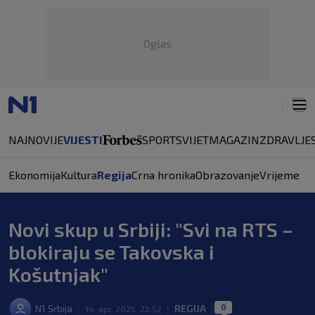
Oglas
NAJNOVIJE
VIJESTI
SPORT
SVIJET
MAGAZIN
ZDRAVLJE
Ekonomija
Kultura
Regija
Crna hronika
Obrazovanje
Vrijeme
Novi skup u Srbiji: "Svi na RTS –
blokiraju se Takovska i
Košutnjak"
0
N1 Srbija
REGIJA
|
14. apr. 2025. 22:52
|
|