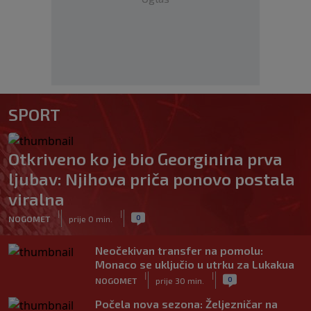
SPORT
Otkriveno ko je bio Georginina prva
ljubav: Njihova priča ponovo postala
viralna
|
|
0
NOGOMET
prije 0 min.
Neočekivan transfer na pomolu:
Monaco se uključio u utrku za Lukakua
|
|
0
NOGOMET
prije 30 min.
Počela nova sezona: Željezničar na