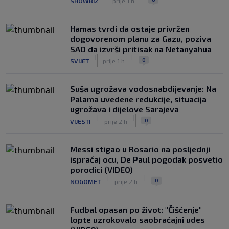
SHOWBIZ
prije 1 h
Hamas tvrdi da ostaje privržen
dogovorenom planu za Gazu, poziva
SAD da izvrši pritisak na Netanyahua
|
|
0
SVIJET
prije 1 h
Suša ugrožava vodosnabdijevanje: Na
Palama uvedene redukcije, situacija
ugrožava i dijelove Sarajeva
|
|
0
VIJESTI
prije 2 h
Messi stigao u Rosario na posljednji
ispraćaj ocu, De Paul pogodak posvetio
porodici (VIDEO)
|
|
0
NOGOMET
prije 2 h
Fudbal opasan po život: "Čišćenje"
lopte uzrokovalo saobraćajni udes