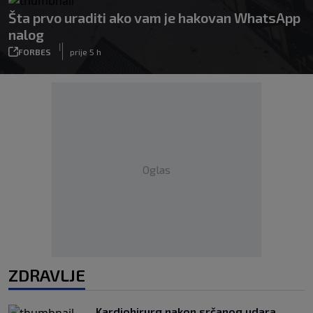
Šta prvo uraditi ako vam je hakovan WhatsApp
nalog
|
FORBES
prije 5 h
Oglas
ZDRAVLJE
Kardiohirurg nakon srčanog udara