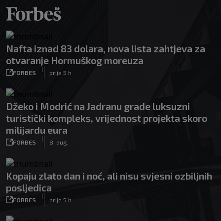
Nafta iznad 83 dolara, nova lista zahtjeva za
otvaranje Hormuškog moreuza
|
FORBES
prije 5 h
Džeko i Modrić na Jadranu grade luksuzni
turistički kompleks, vrijednost projekta skoro
milijardu eura
|
FORBES
8. aug.
Kopaju zlato dan i noć, ali nisu svjesni ozbiljnih
posljedica
|
FORBES
prije 5 h