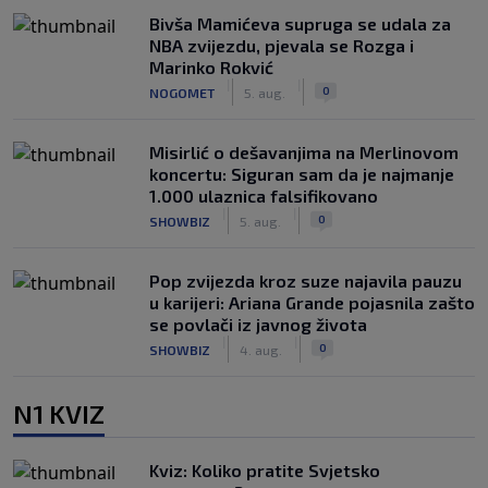
Bivša Mamićeva supruga se udala za
NBA zvijezdu, pjevala se Rozga i
Marinko Rokvić
|
|
0
NOGOMET
5. aug.
Misirlić o dešavanjima na Merlinovom
koncertu: Siguran sam da je najmanje
1.000 ulaznica falsifikovano
|
|
0
SHOWBIZ
5. aug.
Pop zvijezda kroz suze najavila pauzu
u karijeri: Ariana Grande pojasnila zašto
se povlači iz javnog života
|
|
0
SHOWBIZ
4. aug.
N1 KVIZ
Kviz: Koliko pratite Svjetsko