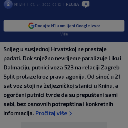
0
N1 BiH
REGIJA
|
07. jan. 2026. 09:12
|
|
Dodajte N1 u omiljeni Google izvor
Više
Snijeg u susjednoj Hrvatskoj ne prestaje
padati. Dok snježno nevrijeme paralizuje Liku i
Dalmaciju, putnici voza 523 na relaciji Zagreb –
Split prolaze kroz pravu agoniju. Od sinoć u 21
sat voz stoji na željezničkoj stanici u Kninu, a
ogorčeni putnici tvrde da su prepušteni sami
sebi, bez osnovnih potrepština i konkretnih
informacija.
Pročitaj više