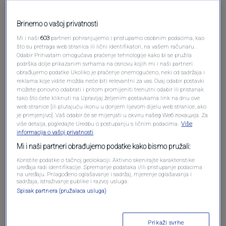
Brinemo o vašoj privatnosti
Pošalji komentar
Mi i naši
603
partneri pohranjujemo i pristupamo osobnim podacima, kao
što su pretraga web stranica ili lični identifikatori, na vašem računaru .
Odabir Prihvatam omogućava praćenje tehnologije kako bi se pružila
podrška dolje prikazanim svrhama na osnovu kojih mi i naši partneri
obrađujemo podatke Ukoliko je praćenje onemogućeno, neki od sadržaja i
reklama koje vidite možda neće biti relevantni za vas. Ovaj odabir postavki
možete ponovno odabrati i pritom promijeniti trenutni odabir ili pristanak
tako što ćete kliknuti na Upravljaj željenim postavkama link na dnu ove
web stranice [ili plutajuću ikonu u donjem lijevom dijelu web stranice, ako
je primjenjivo]. Vaš odabir će se mijenjati u okviru našeg Wеб локација. Za
više detalja, pogledajte Uredbu o postupanju s ličnim podacima.
Više
informacija o vašoj privatnosti
Oglas
Mi i naši partneri obrađujemo podatke kako bismo pružali:
Koristite podatke o tačnoj geolokaciji. Aktivno skenirajte karakteristike
uređaja radi identifikacije. Spremanje podataka i/ili pristupanje podacima
na uređaju. Prilagođeno oglašavanje i sadržaj, mjerenje oglašavanja i
sadržaja, istraživanje publike i razvoj usluga.
Spisak partnera (pružalaca usluga)
Prikaži svrhe