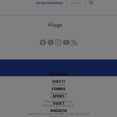
|
|
0
OSTALI SPORTOVI
23. mar.
NAJNOVIJE
VIJESTI
Kontakt
FORBES
O nama
Marketing
SPORT
Impresum
Pravila korištenja
SVIJET
Politika privatnosti
RSS
MAGAZIN
Member of
United Media
- Copyright 2026