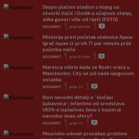
Skupo plaćeni stadion u kojeg su
otvorili Vučić i Dodik u očajnom stanju,
slika govori više od riječi (FOTO)
|
|
0
NOGOMET
prije 46 min
Misterija pred početak utakmice Ajaxa:
Igrač ispao iz prvih 11 par minuta prije
početka meča
|
|
0
NOGOMET
prije 53 min
Maresca otkrio kada se Rodri vraća u
Manchester, City se još nada njegovom
ostanku
|
|
0
NOGOMET
prije 1 h
Novi navodni detalji o "slučaju
ljubavnica": Infantino od sredstava
UEFA-e isplaćivao ženu s kojom je
navodno imao aferu?
|
|
0
NOGOMET
prije 1 h
Mourinho odmah pronašao problem