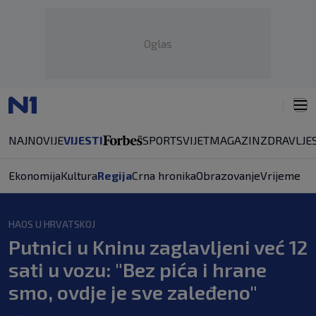
Oglas
NAJNOVIJE
VIJESTI
SPORT
SVIJET
MAGAZIN
ZDRAVLJE
Ekonomija
Kultura
Regija
Crna hronika
Obrazovanje
Vrijeme
HAOS U HRVATSKOJ
Putnici u Kninu zaglavljeni već 12
sati u vozu: "Bez pića i hrane
smo, ovdje je sve zaleđeno"