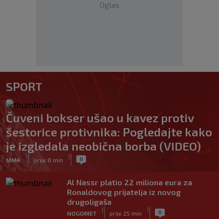
Oglas
SPORT
Čuveni bokser ušao u kavez protiv
šestorice protivnika: Pogledajte kako
je izgledala neobična borba (VIDEO)
|
|
0
MMA
prije 8 min
Al Nassr platio 22 miliona eura za
Ronaldovog prijatelja iz novog
drugoligaša
|
|
0
NOGOMET
prije 25 min