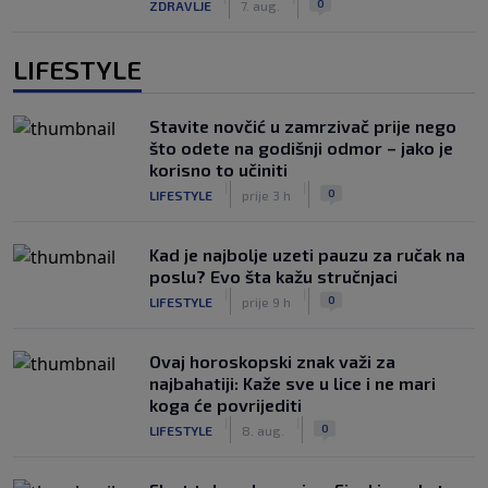
0
ZDRAVLJE
7. aug.
LIFESTYLE
Stavite novčić u zamrzivač prije nego
što odete na godišnji odmor – jako je
korisno to učiniti
|
|
0
LIFESTYLE
prije 3 h
Kad je najbolje uzeti pauzu za ručak na
poslu? Evo šta kažu stručnjaci
|
|
0
LIFESTYLE
prije 9 h
Ovaj horoskopski znak važi za
najbahatiji: Kaže sve u lice i ne mari
koga će povrijediti
|
|
0
LIFESTYLE
8. aug.