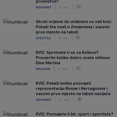
prvenstvo?
|
|
1
NOGOMET
22. jun.
Skrati vrijeme do utakmice uz naš kviz:
Pokaži šta znaš o Zmajevima i zauzmi
prvo mjesto na tabeli
|
|
1
LIFESTYLE
12. jun.
KVIZ: Spremate li se za Koševo?
Provjerite koliko dobro znate stihove
Dine Merlina
|
|
1
MAGAZIN
31. mar.
KVIZ: Pokaži koliko poznaješ
reprezentaciju Bosne i Hercegovine i
zauzmi prvo mjesto na tabeli navijača
|
|
0
NOGOMET
31. mar.
KVIZ: Poznajete li bh. sport i sportiste?