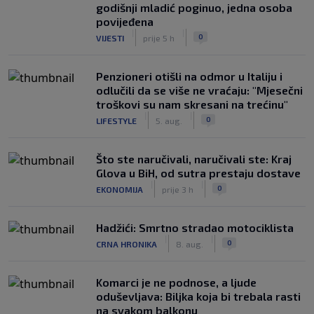
godišnji mladić poginuo, jedna osoba
povijeđena
|
|
0
VIJESTI
prije 5 h
Penzioneri otišli na odmor u Italiju i
odlučili da se više ne vraćaju: "Mjesečni
troškovi su nam skresani na trećinu"
|
|
0
LIFESTYLE
5. aug.
Što ste naručivali, naručivali ste: Kraj
Glova u BiH, od sutra prestaju dostave
|
|
0
EKONOMIJA
prije 3 h
Hadžići: Smrtno stradao motociklista
|
|
0
CRNA HRONIKA
8. aug.
Komarci je ne podnose, a ljude
oduševljava: Biljka koja bi trebala rasti
na svakom balkonu