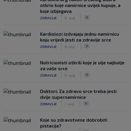
otkrio koje namirnice uvijek kupuje, a
koje izbjegava
|
|
0
ZDRAVLJE
8. aug.
Kardiolozi izdvajaju jednu namirnicu
koju vrijedi jesti za zdravije srce
|
|
0
ZDRAVLJE
8. aug.
Nutricionisti otkrili koje je ulje najbolje
za vaše srce
|
|
0
ZDRAVLJE
8. aug.
Doktori: Za zdravo srce treba jesti
dvije supernamirnice
|
|
0
ZDRAVLJE
7. aug.
Koje su zdravstvene dobrobiti
pistacija?
|
|