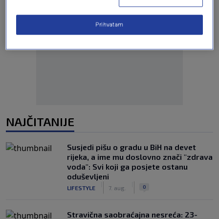
Prihvatam
Oglas
NAJČITANIJE
Susjedi pišu o gradu u BiH na devet
rijeka, a ime mu doslovno znači "zdrava
voda": Svi koji ga posjete ostanu
oduševljeni
|
|
0
LIFESTYLE
7. aug.
Stravična saobraćajna nesreća: 23-