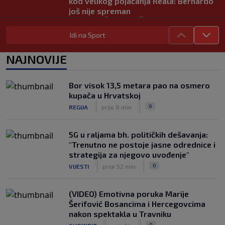
kod velikog pojačanja Reala: Bernardo
još nije spreman
|
|
0
NOGOMET
prije 1 h
Idi na Sport
Carrick vraća Rashforda u prvi tim:
Nova šansa nakon 18 mjeseci i dvije
NAJNOVIJE
posudbe
|
|
0
NOGOMET
prije 1 h
Bor visok 13,5 metara pao na osmero
Đoković napravio šou na koncertu:
kupača u Hrvatskoj
Uzeo mikrofon, zapjevao pa zaplesao
|
|
0
REGIJA
prije 8 min
na bini (VIDEO)
|
|
0
TENIS
prije 2 h
5G u raljama bh. političkih dešavanja:
"Trenutno ne postoje jasne odrednice i
strategija za njegovo uvođenje"
|
|
0
VIJESTI
prije 52 min
(VIDEO) Emotivna poruka Marije
Šerifović Bosancima i Hercegovcima
nakon spektakla u Travniku
|
|
0