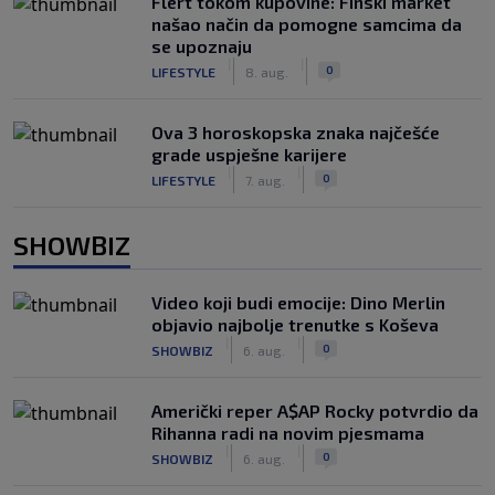
Flert tokom kupovine: Finski market
našao način da pomogne samcima da
se upoznaju
|
|
0
LIFESTYLE
8. aug.
Ova 3 horoskopska znaka najčešće
grade uspješne karijere
|
|
0
LIFESTYLE
7. aug.
SHOWBIZ
Video koji budi emocije: Dino Merlin
objavio najbolje trenutke s Koševa
|
|
0
SHOWBIZ
6. aug.
Američki reper A$AP Rocky potvrdio da
Rihanna radi na novim pjesmama
|
|
0
SHOWBIZ
6. aug.