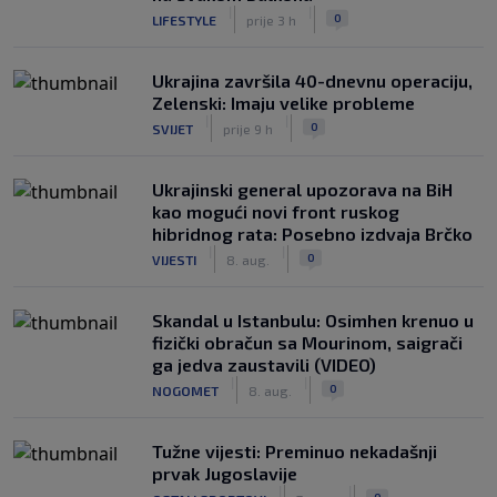
|
|
0
LIFESTYLE
prije 3 h
Ukrajina završila 40-dnevnu operaciju,
Zelenski: Imaju velike probleme
|
|
0
SVIJET
prije 9 h
Ukrajinski general upozorava na BiH
kao mogući novi front ruskog
hibridnog rata: Posebno izdvaja Brčko
|
|
0
VIJESTI
8. aug.
Skandal u Istanbulu: Osimhen krenuo u
fizički obračun sa Mourinom, saigrači
ga jedva zaustavili (VIDEO)
|
|
0
NOGOMET
8. aug.
Tužne vijesti: Preminuo nekadašnji
prvak Jugoslavije
|
|
0