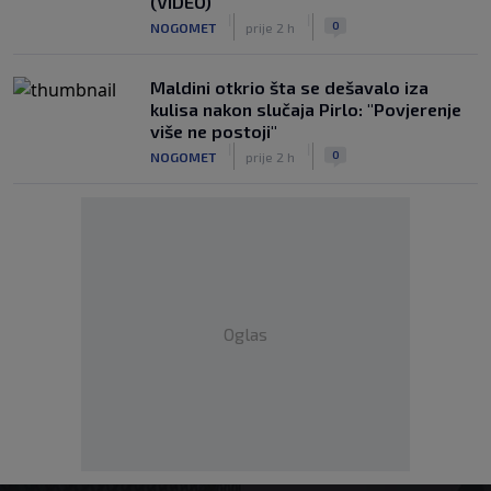
(VIDEO)
|
|
0
NOGOMET
prije 2 h
Maldini otkrio šta se dešavalo iza
kulisa nakon slučaja Pirlo: "Povjerenje
više ne postoji"
|
|
0
NOGOMET
prije 2 h
Oglas