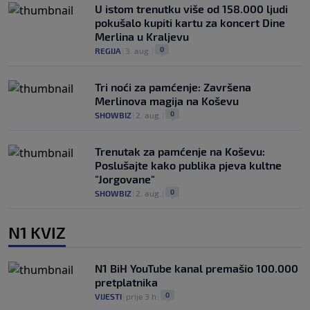
U istom trenutku više od 158.000 ljudi
pokušalo kupiti kartu za koncert Dine
Merlina u Kraljevu
0
REGIJA
|
3. aug.
|
Tri noći za pamćenje: Završena
Merlinova magija na Koševu
0
SHOWBIZ
|
2. aug.
|
Trenutak za pamćenje na Koševu:
Poslušajte kako publika pjeva kultne
"Jorgovane"
0
SHOWBIZ
|
2. aug.
|
N1 KVIZ
N1 BiH YouTube kanal premašio 100.000
pretplatnika
0
VIJESTI
|
prije 3 h
|