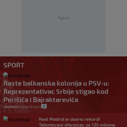
Oglas
SPORT
Raste balkanska kolonija u PSV-u:
Reprezentativac Srbije stigao kod
Perišića i Bajraktarevića
0
NOGOMET
|
prije 10 min
|
Real Madrid je oborio rekord!
Talentovani ofanzivac za 135 miliona