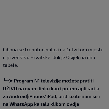
Cibona se trenutno nalazi na četvrtom mjestu
u prvenstvu Hrvatske, dok je Osijek na dnu
tabele.
╰┈➤
Program N1 televizije možete pratiti
UŽIVO na
ovom linku
kao i putem aplikacija
za
An
droid
|
iPhone/iPad,
pridružite nam se i
na WhatsApp kanalu klikom
ovdje