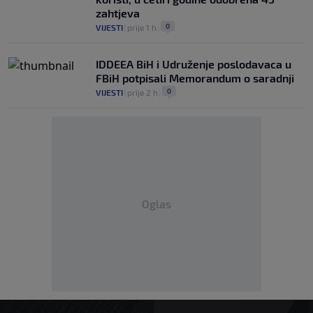
zahtjeva
0
VIJESTI
|
prije 1 h
|
IDDEEA BiH i Udruženje poslodavaca u
FBiH potpisali Memorandum o saradnji
0
VIJESTI
|
prije 2 h
|
Oglas