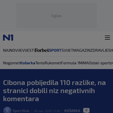
Oglas
NAJNOVIJE
VIJESTI
SPORT
SVIJET
MAGAZIN
ZDRAVLJE
S
Nogomet
Košarka
Tenis
Rukomet
Formula 1
MMA
Ostali sporto
Cibona pobijedila 110 razlike, na
stranici dobili niz negativnih
komentara
0
Sport Klub
KOŠARKA
|
28. apr. 2025. 11:58
|
|