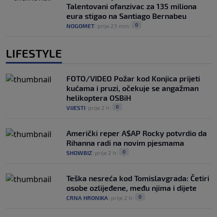
Talentovani ofanzivac za 135 miliona
eura stigao na Santiago Bernabeu
0
NOGOMET
|
prije 23 min
|
LIFESTYLE
FOTO/VIDEO Požar kod Konjica prijeti
kućama i pruzi, očekuje se angažman
helikoptera OSBiH
0
VIJESTI
|
prije 2 h
|
Američki reper A$AP Rocky potvrdio da
Rihanna radi na novim pjesmama
0
SHOWBIZ
|
prije 2 h
|
Teška nesreća kod Tomislavgrada: Četiri
osobe ozlijeđene, među njima i dijete
0
CRNA HRONIKA
|
prije 2 h
|