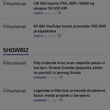
CIK BiH kaznio PSS, SDP i SNSD sa
ukupno 18.500 KM
0
VIJESTI
|
prije 2 h
|
N1 BiH YouTube kanal premašio 100.000
pretplatnika
0
VIJESTI
|
prije 3 h
|
SHOWBIZ
Pop zvijezda kroz suze najavila pauzu u
karijeri: Ariana Grande pojasnila zašto
se povlači iz javnog života
0
SHOWBIZ
|
4. aug.
|
Legendarni Marduk predvodi dvodnevni
black metal praznik u Sarajevu
0
SHOWBIZ
|
3. aug.
|