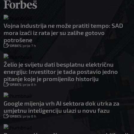
Vojna industrija ne može pratiti tempo: SAD
mora izaći iz rata jer su zalihe gotovo
potrošene
FORBES
|
prije 7 h
Želio je svijetu dati besplatnu električnu
energiju: Investitor je tada postavio jedno
pitanje koje je promijenilo historiju
FORBES
|
prije 8 h
Google mijenja vrh AI sektora dok utrka za
umjetnu inteligenciju ulazi u novu fazu
FORBES
|
prije 8 h