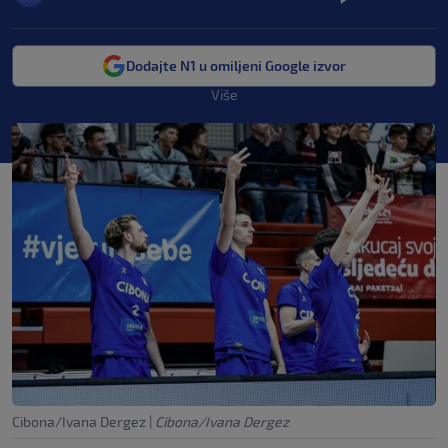
Dodajte N1 u omiljeni Google izvor
Više
Cibona/Ivana Dergez
|
Cibona/Ivana Dergez