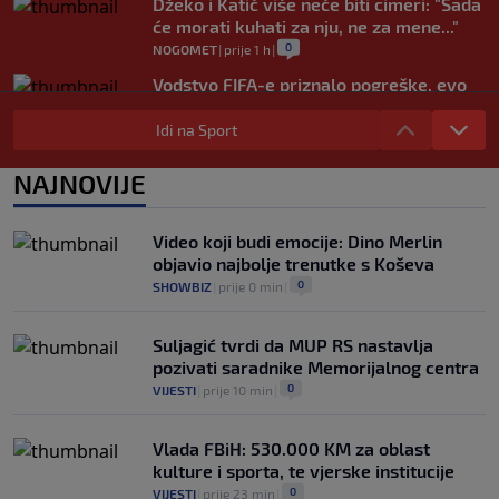
Džeko i Katić više neće biti cimeri: "Sada
će morati kuhati za nju, ne za mene..."
0
NOGOMET
|
prije 1 h
|
Vodstvo FIFA-e priznalo pogreške, evo
kakav je njegov stav prema Infantinu
Idi na Sport
0
NOGOMET
|
prije 2 h
|
Evo šta Sabalenka misli o testiranju pola
NAJNOVIJE
u ženskom tenisu
0
TENIS
|
prije 2 h
|
Video koji budi emocije: Dino Merlin
objavio najbolje trenutke s Koševa
0
SHOWBIZ
|
prije 0 min
|
Suljagić tvrdi da MUP RS nastavlja
pozivati saradnike Memorijalnog centra
0
VIJESTI
|
prije 10 min
|
Vlada FBiH: 530.000 KM za oblast
kulture i sporta, te vjerske institucije
0
VIJESTI
|
prije 23 min
|