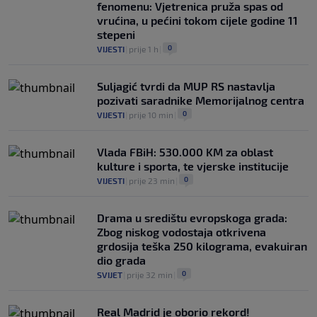
fenomenu: Vjetrenica pruža spas od
vrućina, u pećini tokom cijele godine 11
stepeni
0
VIJESTI
|
prije 1 h
|
Suljagić tvrdi da MUP RS nastavlja
pozivati saradnike Memorijalnog centra
0
VIJESTI
|
prije 10 min
|
Vlada FBiH: 530.000 KM za oblast
kulture i sporta, te vjerske institucije
0
VIJESTI
|
prije 23 min
|
Drama u središtu evropskoga grada:
Zbog niskog vodostaja otkrivena
grdosija teška 250 kilograma, evakuiran
dio grada
0
SVIJET
|
prije 32 min
|
Real Madrid je oborio rekord!