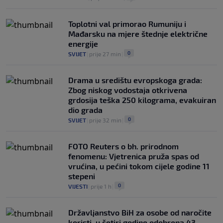
Toplotni val primorao Rumuniju i
Mađarsku na mjere štednje električne
energije
0
SVIJET
|
prije 27 min
|
Drama u središtu evropskoga grada:
Zbog niskog vodostaja otkrivena
grdosija teška 250 kilograma, evakuiran
dio grada
0
SVIJET
|
prije 32 min
|
FOTO Reuters o bh. prirodnom
fenomenu: Vjetrenica pruža spas od
vrućina, u pećini tokom cijele godine 11
stepeni
0
VIJESTI
|
prije 1 h
|
Državljanstvo BiH za osobe od naročite
koristi, u četiri godine odobrena 43