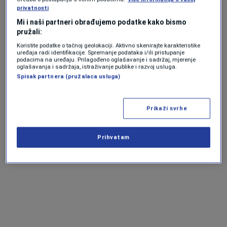
Pobjeda je izazvala niz negativnih komentara
privatnosti
na stranici kluba, prvenstveno jer su igrali
Mi i naši partneri obrađujemo podatke kako bismo
protiv omladinaca protivničke ekipe.
pružali:
Koristite podatke o tačnoj geolokaciji. Aktivno skenirajte karakteristike
uređaja radi identifikacije. Spremanje podataka i/ili pristupanje
podacima na uređaju. Prilagođeno oglašavanje i sadržaj, mjerenje
Pogledajte:
oglašavanja i sadržaja, istraživanje publike i razvoj usluga.
Spisak partnera (pružalaca usluga)
Prikaži svrhe
Prihvatam