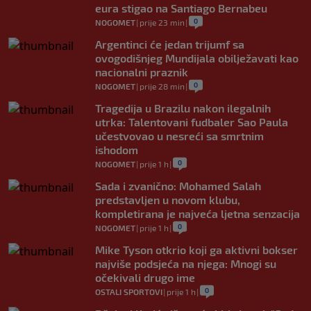
eura stigao na Santiago Bernabeu
0
NOGOMET
|
prije 23 min
|
Argentinci će jedan trijumf sa
ovogodišnjeg Mundijala obilježavati kao
nacionalni praznik
0
NOGOMET
|
prije 28 min
|
Tragedija u Brazilu nakon ilegalnih
utrka: Talentovani fudbaler Sao Paula
učestvovao u nesreći sa smrtnim
ishodom
0
NOGOMET
|
prije 1 h
|
Sada i zvanično: Mohamed Salah
predstavljen u novom klubu,
kompletirana je najveća ljetna senzacija
0
NOGOMET
|
prije 1 h
|
Mike Tyson otkrio koji ga aktivni bokser
najviše podsjeća na njega: Mnogi su
očekivali drugo ime
0
OSTALI SPORTOVI
|
prije 1 h
|