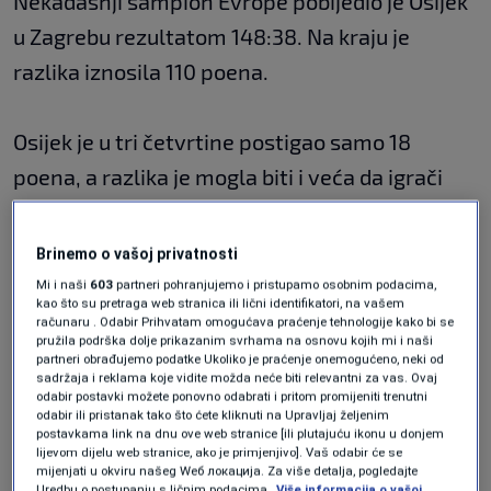
Nekadašnji šampion Evrope pobijedio je Osijek
u Zagrebu rezultatom 148:38. Na kraju je
razlika iznosila 110 poena.
Osijek je u tri četvrtine postigao samo 18
poena, a razlika je mogla biti i veća da igrači
Cibone nisu malo popustili u odbrani i dozvolili
gostima da u posljednjoj četvrtini ubace 20
Brinemo o vašoj privatnosti
poena.
Mi i naši
603
partneri pohranjujemo i pristupamo osobnim podacima,
kao što su pretraga web stranica ili lični identifikatori, na vašem
računaru . Odabir Prihvatam omogućava praćenje tehnologije kako bi se
pružila podrška dolje prikazanim svrhama na osnovu kojih mi i naši
Najefikasniji igrač utakmice bio je Ivan
partneri obrađujemo podatke Ukoliko je praćenje onemogućeno, neki od
sadržaja i reklama koje vidite možda neće biti relevantni za vas. Ovaj
Perasović, koji je postigao 40 poena, više nego
odabir postavki možete ponovno odabrati i pritom promijeniti trenutni
odabir ili pristanak tako što ćete kliknuti na Upravljaj željenim
cijela ekipa Osijeka.
postavkama link na dnu ove web stranice [ili plutajuću ikonu u donjem
lijevom dijelu web stranice, ako je primjenjivo]. Vaš odabir će se
mijenjati u okviru našeg Wеб локација. Za više detalja, pogledajte
Uredbu o postupanju s ličnim podacima.
Više informacija o vašoj