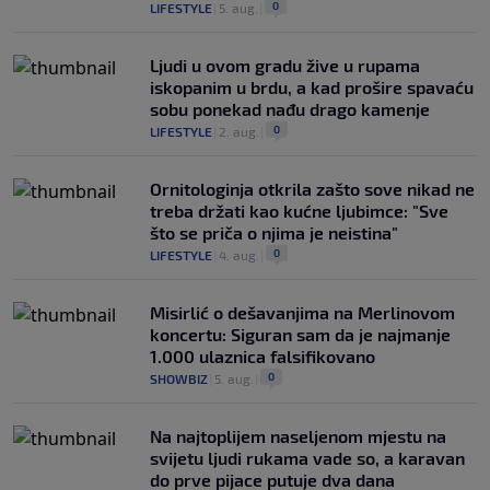
0
LIFESTYLE
|
5. aug.
|
Ljudi u ovom gradu žive u rupama
iskopanim u brdu, a kad prošire spavaću
sobu ponekad nađu drago kamenje
0
LIFESTYLE
|
2. aug.
|
Ornitologinja otkrila zašto sove nikad ne
treba držati kao kućne ljubimce: "Sve
što se priča o njima je neistina"
0
LIFESTYLE
|
4. aug.
|
Misirlić o dešavanjima na Merlinovom
koncertu: Siguran sam da je najmanje
1.000 ulaznica falsifikovano
0
SHOWBIZ
|
5. aug.
|
Na najtoplijem naseljenom mjestu na
svijetu ljudi rukama vade so, a karavan
do prve pijace putuje dva dana