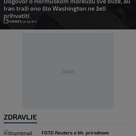
Dogovor o Hormuškom moreuzu sve bliže, ali
Iran traži ono što Washington ne želi
prihvatiti
FORBES
|
prije 8 h
Oglas
ZDRAVLJE
FOTO Reuters o bh. prirodnom