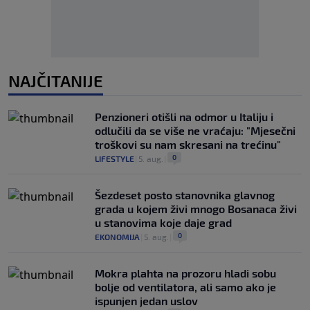
NAJČITANIJE
Penzioneri otišli na odmor u Italiju i
odlučili da se više ne vraćaju: "Mjesečni
troškovi su nam skresani na trećinu"
0
LIFESTYLE
|
5. aug.
|
Šezdeset posto stanovnika glavnog
grada u kojem živi mnogo Bosanaca živi
u stanovima koje daje grad
0
EKONOMIJA
|
5. aug.
|
Mokra plahta na prozoru hladi sobu
bolje od ventilatora, ali samo ako je
ispunjen jedan uslov