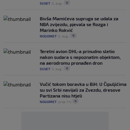
0
SVIJET
|
5. aug.
|
Bivša Mamićeva supruga se udala za
NBA zvijezdu, pjevala se Rozga i
Marinko Rokvić
0
NOGOMET
|
5. aug.
|
Teretni avion DHL-a prinudno sletio
nakon sudara s nepoznatim objektom,
na aerodromu pronađen dron
0
SVIJET
|
5. aug.
|
Vučić tokom boravka u BiH: U Čipuljićima
su svi Srbi navijali za Zvezdu, dresove
Partizana nisu htjeli
0
NOGOMET
|
prije 7 h
|