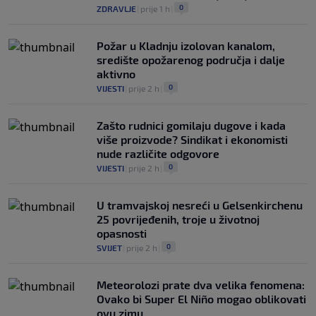
0
ZDRAVLJE
|
prije 1 h
|
Požar u Kladnju izolovan kanalom,
središte opožarenog područja i dalje
aktivno
0
VIJESTI
|
prije 2 h
|
Zašto rudnici gomilaju dugove i kada
više proizvode? Sindikat i ekonomisti
nude različite odgovore
0
VIJESTI
|
prije 2 h
|
U tramvajskoj nesreći u Gelsenkirchenu
25 povrijeđenih, troje u životnoj
opasnosti
0
SVIJET
|
prije 2 h
|
Meteorolozi prate dva velika fenomena:
Ovako bi Super El Niño mogao oblikovati
ovu zimu