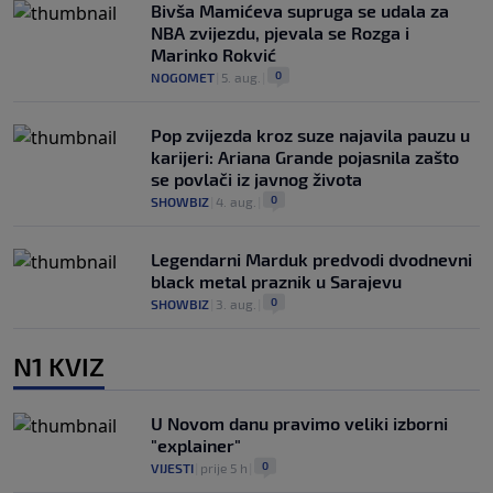
Bivša Mamićeva supruga se udala za
NBA zvijezdu, pjevala se Rozga i
Marinko Rokvić
0
NOGOMET
|
5. aug.
|
Pop zvijezda kroz suze najavila pauzu u
karijeri: Ariana Grande pojasnila zašto
se povlači iz javnog života
0
SHOWBIZ
|
4. aug.
|
Legendarni Marduk predvodi dvodnevni
black metal praznik u Sarajevu
0
SHOWBIZ
|
3. aug.
|
N1 KVIZ
U Novom danu pravimo veliki izborni
"explainer"
0
VIJESTI
|
prije 5 h
|