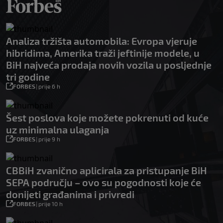
Analiza tržišta automobila: Evropa vjeruje
hibridima, Amerika traži jeftinije modele, u
BiH najveća prodaja novih vozila u posljednje
tri godine
FORBES
|
prije 6 h
Šest poslova koje možete pokrenuti od kuće
uz minimalna ulaganja
FORBES
|
prije 9 h
CBBiH zvanično aplicirala za pristupanje BiH
SEPA području – ovo su pogodnosti koje će
donijeti građanima i privredi
FORBES
|
prije 10 h