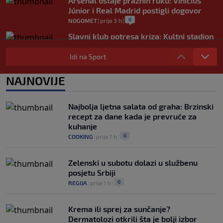
Arsenal ostaje praznih ruku: Vinícius
Júnior i Real Madrid postigli dogovor
0
NOGOMET
|
prije 3 h
|
Slavni klub potresa kriza: Kultni stadion
u Italiji bit će prazan na početku sezone,
navijači objavili rat upravi
Idi na Sport
0
NOGOMET
|
prije 4 h
|
NAJNOVIJE
Izvinjenje s elementima prijetnje i
„gomila slabića“ u UEFA-i
0
NOGOMET
|
prije 4 h
|
Najbolja ljetna salata od graha: Brzinski
recept za dane kada je prevruće za
kuhanje
0
COOKING
|
prije 1 h
|
Zelenski u subotu dolazi u službenu
posjetu Srbiji
0
REGIJA
|
prije 1 h
|
Krema ili sprej za sunčanje?
Dermatolozi otkrili šta je bolji izbor