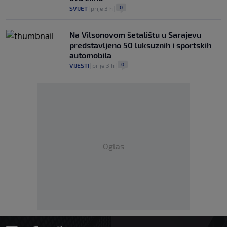
0
SVIJET
|
prije 3 h
|
Na Vilsonovom šetalištu u Sarajevu
predstavljeno 50 luksuznih i sportskih
automobila
0
VIJESTI
|
prije 3 h
|
Oglas