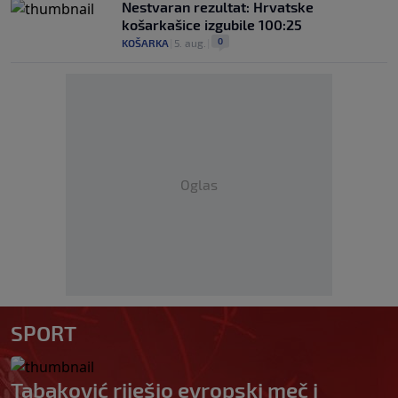
Nestvaran rezultat: Hrvatske
košarkašice izgubile 100:25
0
KOŠARKA
|
5. aug.
|
Oglas
SPORT
Tabaković riješio evropski meč i