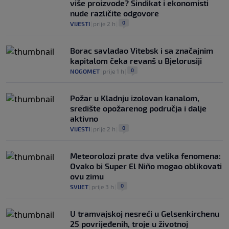
više proizvode? Sindikat i ekonomisti
nude različite odgovore
0
VIJESTI
|
prije 2 h
|
Borac savladao Vitebsk i sa značajnim
kapitalom čeka revanš u Bjelorusiji
0
NOGOMET
|
prije 1 h
|
Požar u Kladnju izolovan kanalom,
središte opožarenog područja i dalje
aktivno
0
VIJESTI
|
prije 2 h
|
Meteorolozi prate dva velika fenomena:
Ovako bi Super El Niño mogao oblikovati
ovu zimu
0
SVIJET
|
prije 3 h
|
U tramvajskoj nesreći u Gelsenkirchenu
25 povrijeđenih, troje u životnoj