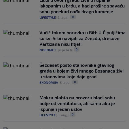
iskopanim u brdu, a kad prošire spavaću
sobu ponekad nađu drago kamenje
0
LIFESTYLE
|
2. aug.
|
Vučić tokom boravka u BiH: U Čipuljićima
su svi Srbi navijali za Zvezdu, dresove
Partizana nisu htjeli
0
NOGOMET
|
prije 14 h
|
Šezdeset posto stanovnika glavnog
grada u kojem živi mnogo Bosanaca živi
u stanovima koje daje grad
0
EKONOMIJA
|
5. aug.
|
Mokra plahta na prozoru hladi sobu
bolje od ventilatora, ali samo ako je
ispunjen jedan uslov
0
LIFESTYLE
|
5. aug.
|