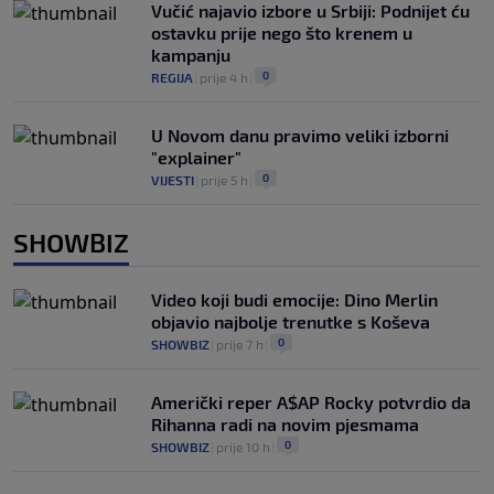
Vučić najavio izbore u Srbiji: Podnijet ću
ostavku prije nego što krenem u
kampanju
0
REGIJA
|
prije 4 h
|
U Novom danu pravimo veliki izborni
"explainer"
0
VIJESTI
|
prije 5 h
|
SHOWBIZ
Video koji budi emocije: Dino Merlin
objavio najbolje trenutke s Koševa
0
SHOWBIZ
|
prije 7 h
|
Američki reper A$AP Rocky potvrdio da
Rihanna radi na novim pjesmama
0
SHOWBIZ
|
prije 10 h
|