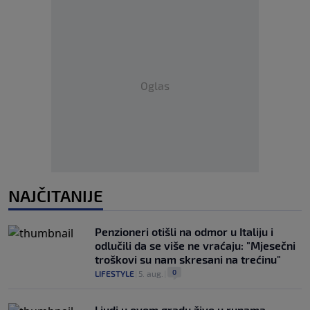
Oglas
NAJČITANIJE
Penzioneri otišli na odmor u Italiju i
odlučili da se više ne vraćaju: "Mjesečni
troškovi su nam skresani na trećinu"
0
LIFESTYLE
|
5. aug.
|
Ljudi u ovom gradu žive u rupama