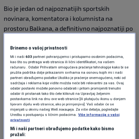
Bio je jedan od najpoznatijih sportskih
novinara, komentatora i kolumnista na
prostoru Balkana, a definitivno najpoznatiji po
prijenosima košarkaških utakmica i detaljnom
poznavanju NBA i evropske košarke.
Brinemo o vašoj privatnosti
Diplomirao je novinarstvo na Fakultetu
Mi i naši
603
partneri pohranjujemo i pristupamo osobnim podacima,
kao što su pretraga web stranica ili lični identifikatori, na vašem
političkih nauka u Sarajevu, a prije novinarske
računaru . Odabir Prihvatam omogućava praćenje tehnologije kako bi se
pružila podrška dolje prikazanim svrhama na osnovu kojih mi i naši
karijere aktivno se bavio košarkom u
partneri obrađujemo podatke Ukoliko je praćenje onemogućeno, neki od
sadržaja i reklama koje vidite možda neće biti relevantni za vas. Ovaj
omladinskim selekcijama KK Bosna.
odabir postavki možete ponovno odabrati i pritom promijeniti trenutni
odabir ili pristanak tako što ćete kliknuti na Upravljaj željenim
postavkama link na dnu ove web stranice [ili plutajuću ikonu u donjem
Karijeru je započeo na Federalnoj televiziji,
lijevom dijelu web stranice, ako je primjenjivo]. Vaš odabir će se
mijenjati u okviru našeg Wеб локација. Za više detalja, pogledajte
potom radio na OBN-u, gdje je stekao veliku
Uredbu o postupanju s ličnim podacima.
Više informacija o vašoj
privatnosti
popularnost kao komentator NBA lige, a zatim
Mi i naši partneri obrađujemo podatke kako bismo
je postao jedno od zaštitnih lica televizije
pružali: