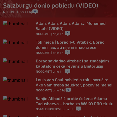
Salzburgu donio pobjedu (VIDEO)
0
NOGOMET
|
prije 1 h
|
Allah, Allah, Allah, Allah… Mohamed
Salah! (VIDEO)
0
NOGOMET
|
prije 1 h
|
Tok meča | Borac 1-0 Vitebsk: Borac
dominirao, ali nije ni imao sreće
0
NOGOMET
|
prije 1 h
|
Borac savladao Vitebsk i sa značajnim
kapitalom čeka revanš u Bjelorusiji
0
NOGOMET
|
prije 1 h
|
Louis van Gaal pobijedio rak i poručio:
Ako vam treba selektor, pozovite mene!
0
NOGOMET
|
prije 3 h
|
Sanjin Alihodžić protiv čečena Adama
Tadushaeva – borba za WAKO PRO titulu
0
OSTALI SPORTOVI
|
prije 3 h
|