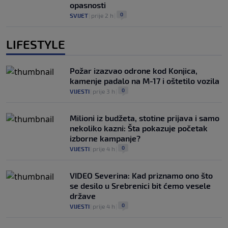
opasnosti
0
SVIJET
|
prije 2 h
|
LIFESTYLE
Požar izazvao odrone kod Konjica,
kamenje padalo na M-17 i oštetilo vozila
0
VIJESTI
|
prije 3 h
|
Milioni iz budžeta, stotine prijava i samo
nekoliko kazni: Šta pokazuje početak
izborne kampanje?
0
VIJESTI
|
prije 4 h
|
VIDEO Severina: Kad priznamo ono što
se desilo u Srebrenici bit ćemo vesele
države
0
VIJESTI
|
prije 4 h
|