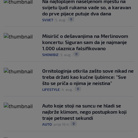
Na najtoplijem naseljenom mjestu na
svijetu ljudi rukama vade so, a karavan
do prve pijace putuje dva dana
0
SVIJET
|
5. aug.
|
Misirlić o dešavanjima na Merlinovom
koncertu: Siguran sam da je najmanje
1.000 ulaznica falsifikovano
0
SHOWBIZ
|
5. aug.
|
Ornitologinja otkrila zašto sove nikad ne
treba držati kao kućne ljubimce: "Sve
što se priča o njima je neistina"
0
LIFESTYLE
|
4. aug.
|
Auto koje stoji na suncu ne hladi se
najbrže klimom, nego postupkom koji
traje petnaest sekundi
0
AUTO
|
prije 16 h
|