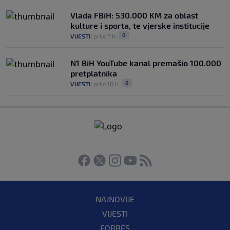
Vlada FBiH: 530.000 KM za oblast
kulture i sporta, te vjerske institucije
0
VIJESTI
|
prije 7 h
|
N1 BiH YouTube kanal premašio 100.000
pretplatnika
0
VIJESTI
|
prije 10 h
|
NAJNOVIJE
VIJESTI
FORBES