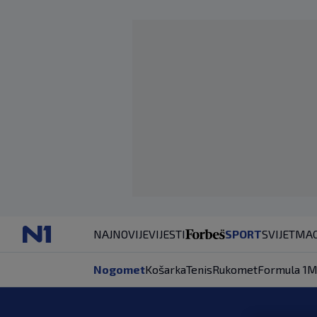
NAJNOVIJE
VIJESTI
SPORT
SVIJET
MAG
Nogomet
Košarka
Tenis
Rukomet
Formula 1
M