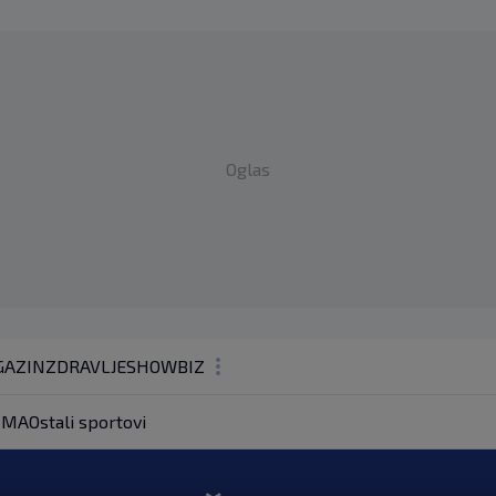
Oglas
AZIN
ZDRAVLJE
SHOWBIZ
KOLUMNE
MA
Ostali sportovi