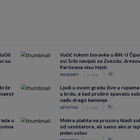
učili
Vučić tokom boravka u BiH: U Čipul
vi su
svi Srbi navijali za Zvezdu, dreso
Partizana nisu htjeli
|
|
0
NOGOMET
6. aug.
jbrže
Ljudi u ovom gradu žive u rupama
tnaest
u brdu, a kad prošire spavaću so
nađu drago kamenje
|
|
0
LIFESTYLE
2. aug.
rada u
Mokra plahta na prozoru hladi so
novima
od ventilatora, ali samo ako je is
jedan uslov
|
|
0
LIFESTYLE
5. aug.