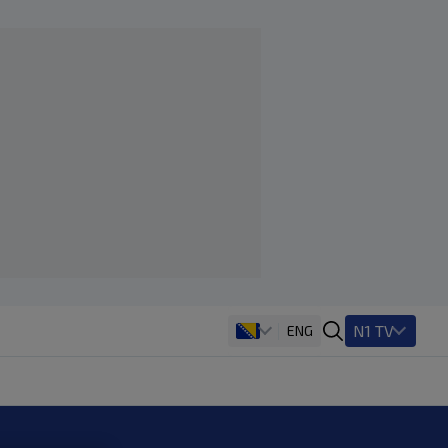
N1 TV
ENG