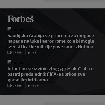
Saudijska Arabija se priprema za moguće
napade na luke i aerodrome koje bi mogle
izvesti iračke milicije povezane s Hutima
|
FORBES
prije 1 h
Infantino se izvinio zbog „grešaka“, ali će
ostati predsjednik FIFA-e uprkos sve
glasnijim kritikama
|
FORBES
prije 2 h