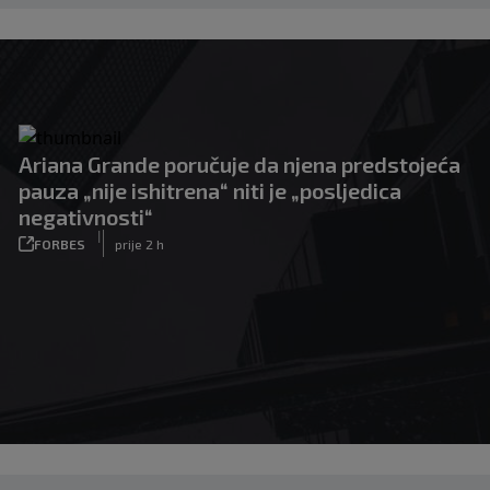
Ariana Grande poručuje da njena predstojeća
pauza „nije ishitrena“ niti je „posljedica
negativnosti“
|
FORBES
prije 2 h