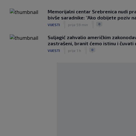
Memorijalni centar Srebrenica nudi pr
bivše saradnike: "Ako dobijete poziv na
|
|
0
VIJESTI
prije 59 min
Suljagić zahvalio američkim zakonoda
zastrašeni, branit ćemo istinu i čuvat
|
|
0
VIJESTI
prije 1 h