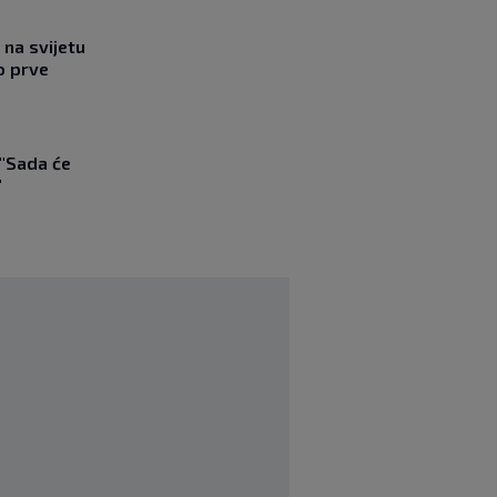
na svijetu
o prve
 "Sada će
"