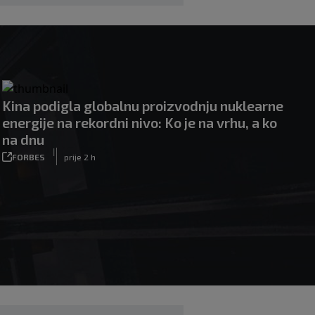
Kina podigla globalnu proizvodnju nuklearne
energije na rekordni nivo: Ko je na vrhu, a ko
na dnu
|
FORBES
prije 2 h