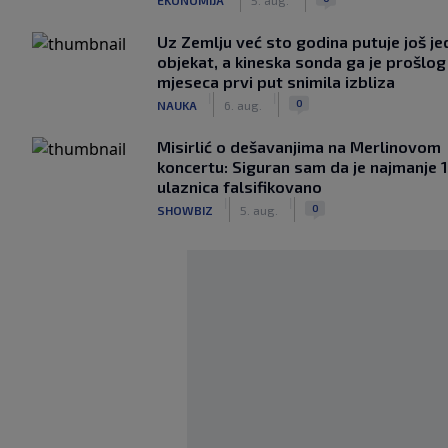
Uz Zemlju već sto godina putuje još j
objekat, a kineska sonda ga je prošlog
mjeseca prvi put snimila izbliza
|
|
0
NAUKA
6. aug.
Misirlić o dešavanjima na Merlinovom
koncertu: Siguran sam da je najmanje 
ulaznica falsifikovano
|
|
0
SHOWBIZ
5. aug.