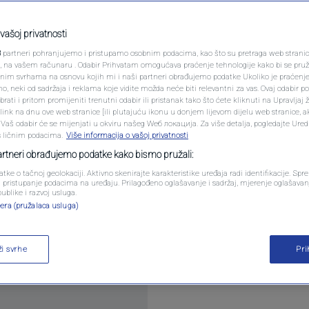
PODCAST
iji s Eura: Šutio sam
N1 SPECIJAL
vašoj privatnosti
3
partneri pohranjujemo i pristupamo osobnim podacima, kao što su pretraga web stranica 
FENOMENI
ri, na vašem računaru . Odabir Prihvatam omogućava praćenje tehnologije kako bi se pruž
anim svrhama na osnovu kojih mi i naši partneri obrađujemo podatke Ukoliko je praćenj
0
ET
komentara
|
 neki od sadržaja i reklama koje vidite možda neće biti relevantni za vas. Ovaj odabir p
NEISTRAŽENO
ati i pritom promijeniti trenutni odabir ili pristanak tako što ćete kliknuti na Upravljaj 
ink na dnu ove web stranice [ili plutajuću ikonu u donjem lijevom dijelu web stranice, a
VIRALNO
. Vaš odabir će se mijenjati u okviru našeg Wеб локација. Za više detalja, pogledajte Ure
s ličnim podacima.
Više informacija o vašoj privatnosti
FOTO
partneri obrađujemo podatke kako bismo pružali:
atke o tačnoj geolokaciji. Aktivno skenirajte karakteristike uređaja radi identifikacije. Sp
PROMO
li pristupanje podacima na uređaju. Prilagođeno oglašavanje i sadržaj, mjerenje oglašavanj
publike i razvoj usluga.
gračku karijeru, a nakon svega osvrnuo se i na sp
era (pružalaca usluga)
VIDEO
ži svrhe
Pr