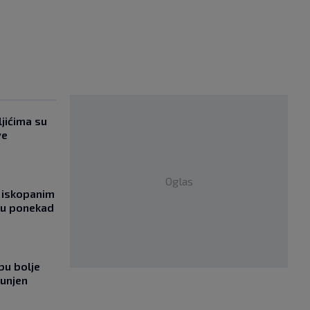
jićima su
ve
Oglas
 iskopanim
bu ponekad
bu bolje
punjen