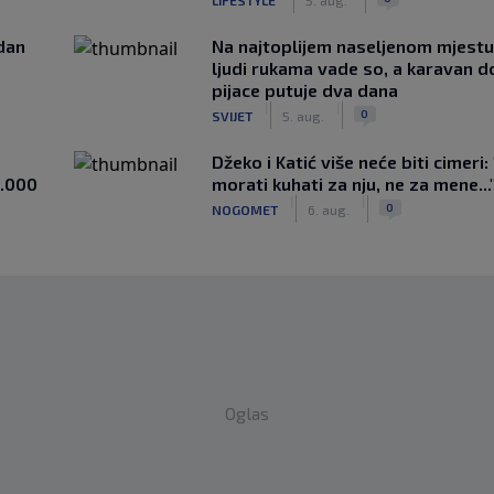
edan
Na najtoplijem naseljenom mjestu 
ljudi rukama vade so, a karavan d
pijace putuje dva dana
|
|
0
SVIJET
5. aug.
Džeko i Katić više neće biti cimeri:
1.000
morati kuhati za nju, ne za mene...
|
|
0
NOGOMET
6. aug.
Oglas