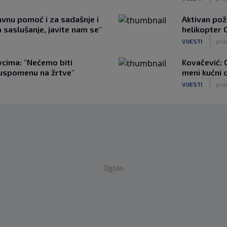
avnu pomoć i za sadašnje i
Aktivan pož
 saslušanje, javite nam se"
helikopter 
|
VIJESTI
prij
vcima: "Nećemo biti
Kovačević: 
i uspomenu na žrtve"
meni kućni 
|
VIJESTI
prij
Oglas