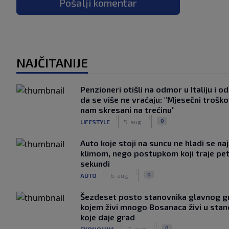
Pošalji komentar
NAJČITANIJE
Penzioneri otišli na odmor u Italiju i odl
da se više ne vraćaju: "Mjesečni troško
nam skresani na trećinu"
|
|
0
LIFESTYLE
5. aug.
Auto koje stoji na suncu ne hladi se na
klimom, nego postupkom koji traje pe
sekundi
|
|
0
AUTO
6. aug.
Šezdeset posto stanovnika glavnog g
kojem živi mnogo Bosanaca živi u sta
koje daje grad
|
|
0
EKONOMIJA
5. aug.