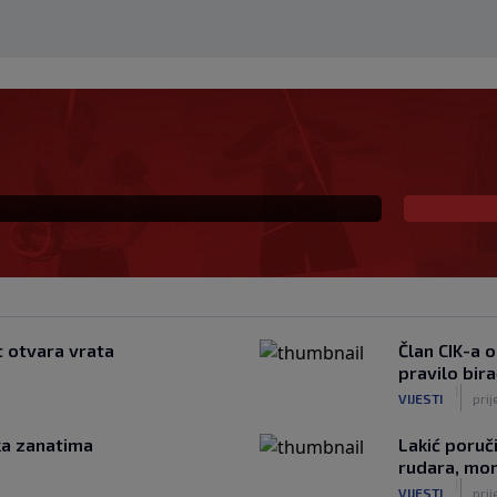
obio podršku i
 ponavljamo podršku
t otvara vrata
Član CIK-a 
pravilo bir
|
VIJESTI
prij
ka zanatima
Lakić poruč
rudara, mora
|
VIJESTI
prij