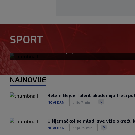
Nakon Argentine, Infantino d
konfederacije: Jednoglasno
SPORT
predsjedniku
|
|
0
NOGOMET
prije 37 min
NAJNOVIJE
Helem Nejse Talent akademija treći pu
|
|
0
NOVI DAN
prije 7 min
U Njemačkoj se mladi sve više okreću 
|
|
0
NOVI DAN
prije 25 min