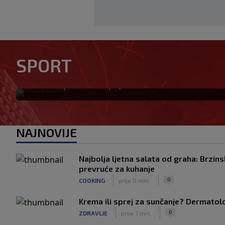
Tabaković riješio evropski m
SPORT
pobjedu (VIDEO)
|
|
0
NOGOMET
prije 0 min.
NAJNOVIJE
Najbolja ljetna salata od graha: Brzins
prevruće za kuhanje
|
|
0
COOKING
prije 0 min.
Krema ili sprej za sunčanje? Dermatolozi
|
|
0
ZDRAVLJE
prije 7 min.