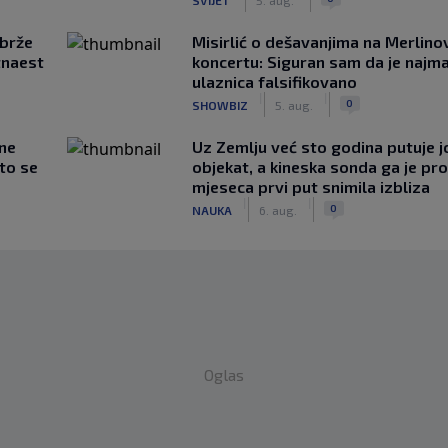
jbrže
Misirlić o dešavanjima na Merlin
tnaest
koncertu: Siguran sam da je najma
ulaznica falsifikovano
|
|
0
SHOWBIZ
5. aug.
 ne
Uz Zemlju već sto godina putuje j
što se
objekat, a kineska sonda ga je pr
mjeseca prvi put snimila izbliza
|
|
0
NAUKA
6. aug.
Oglas