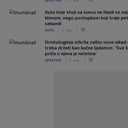
Auto koje stoji na suncu ne hladi se na
klimom, nego postupkom koji traje pe
sekundi
|
|
0
AUTO
6. aug.
Ornitologinja otkrila zašto sove nikad
treba držati kao kućne ljubimce: "Sve 
priča o njima je neistina"
|
|
0
LIFESTYLE
4. aug.