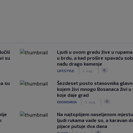
učili
Ljudi u ovom gradu žive u rupama
vi su
u brdu, a kad prošire spavaću so
nađu drago kamenje
|
|
0
LIFESTYLE
2. aug.
ma su
Šezdeset posto stanovnika glavn
kojem živi mnogo Bosanaca živi u
koje daje grad
|
|
0
EKONOMIJA
5. aug.
lje
Na najtoplijem naseljenom mjestu 
n
ljudi rukama vade so, a karavan d
pijace putuje dva dana
|
|
0
SVIJET
5. aug.