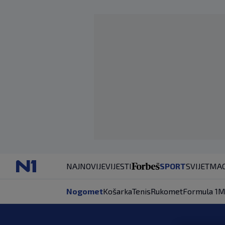
NAJNOVIJE
VIJESTI
SPORT
SVIJET
MAG
Nogomet
Košarka
Tenis
Rukomet
Formula 1
M