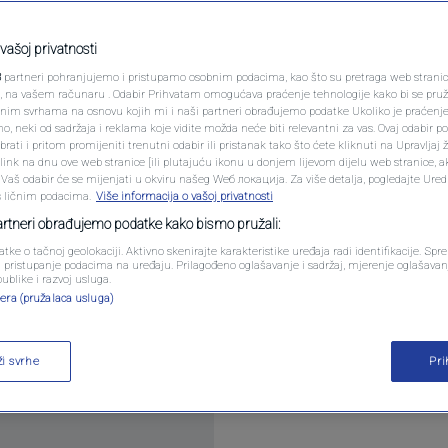
PODCAST
produžetka ugovora:
N1 SPECIJAL
vašoj privatnosti
nu?
3
partneri pohranjujemo i pristupamo osobnim podacima, kao što su pretraga web stranica 
FENOMENI
ri, na vašem računaru . Odabir Prihvatam omogućava praćenje tehnologije kako bi se pruž
anim svrhama na osnovu kojih mi i naši partneri obrađujemo podatke Ukoliko je praćenj
komentara
 neki od sadržaja i reklama koje vidite možda neće biti relevantni za vas. Ovaj odabir p
NEISTRAŽENO
ati i pritom promijeniti trenutni odabir ili pristanak tako što ćete kliknuti na Upravljaj 
ink na dnu ove web stranice [ili plutajuću ikonu u donjem lijevom dijelu web stranice, a
VIRALNO
. Vaš odabir će se mijenjati u okviru našeg Wеб локација. Za više detalja, pogledajte Ure
s ličnim podacima.
Više informacija o vašoj privatnosti
FOTO
partneri obrađujemo podatke kako bismo pružali:
atke o tačnoj geolokaciji. Aktivno skenirajte karakteristike uređaja radi identifikacije. Sp
PROMO
li pristupanje podacima na uređaju. Prilagođeno oglašavanje i sadržaj, mjerenje oglašavanj
publike i razvoj usluga.
iko takmičenje na kome je učestvovala, pa je tako o
era (pružalaca usluga)
VIDEO
 1966. godine.
Pročitaj više
ži svrhe
Pr