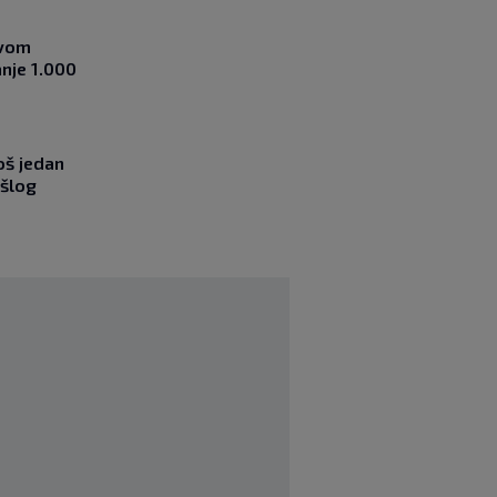
ovom
nje 1.000
oš jedan
ošlog