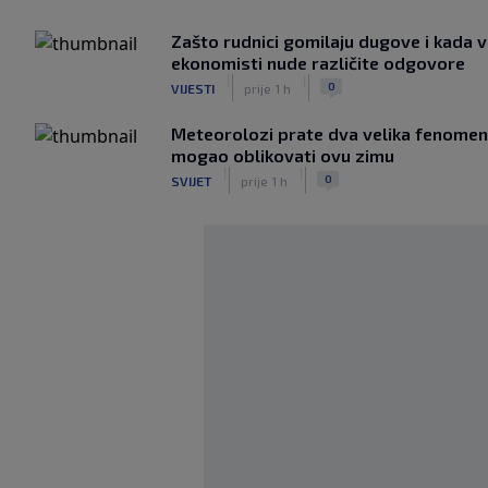
Zašto rudnici gomilaju dugove i kada v
ekonomisti nude različite odgovore
|
|
0
VIJESTI
prije 1 h
Meteorolozi prate dva velika fenomena
mogao oblikovati ovu zimu
|
|
0
SVIJET
prije 1 h