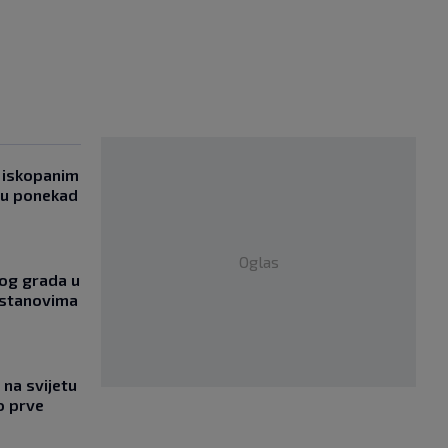
 iskopanim
bu ponekad
Oglas
og grada u
 stanovima
na svijetu
o prve