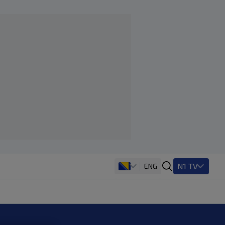
N1 TV
ENG