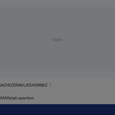
Oglas
AZIN
ZDRAVLJE
SHOWBIZ
KOLUMNE
MA
Ostali sportovi