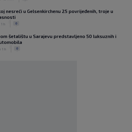
|
|
0
NOGOMET
prije 1 h
oj nesreći u Gelsenkirchenu 25 povrijeđenih, troje u
Sanjin Alihodžić protiv čečena Adama
asnosti
Tadushaeva – borba za WAKO PRO
|
titulu
0
 1 h
|
|
0
OSTALI SPORTOVI
prije 2 h
om šetalištu u Sarajevu predstavljeno 50 luksuznih i
Arsenal ostaje praznih ruku: Vinícius
automobila
Júnior i Real Madrid postigli dogovor
|
|
|
0
0
e 1 h
NOGOMET
prije 2 h
Slavni klub potresa kriza: Kultni
stadion u Italiji bit će prazan na
početku sezone, navijači objavili rat
upravi
|
|
0
NOGOMET
prije 3 h
Izvinjenje s elementima prijetnje i
„gomila slabića“ u UEFA-i
|
|
0
NOGOMET
prije 3 h