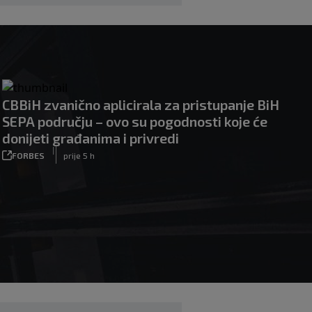
CBBiH zvanično aplicirala za pristupanje BiH
SEPA području – ovo su pogodnosti koje će
donijeti građanima i privredi
|
FORBES
prije 5 h