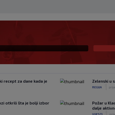
eč i Salzburgu donio
ki recept za dane kada je
Zelenski u 
|
REGIJA
prij
 otkrili šta je bolji izbor
Požar u Kla
dalje aktiv
|
VIJESTI
prij