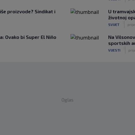
iše proizvode? Sindikat i
U tramvajsk
životnoj op
|
SVIJET
prije
: Ovako bi Super El Niño
Na Vilsonov
sportskih 
|
VIJESTI
prij
Oglas