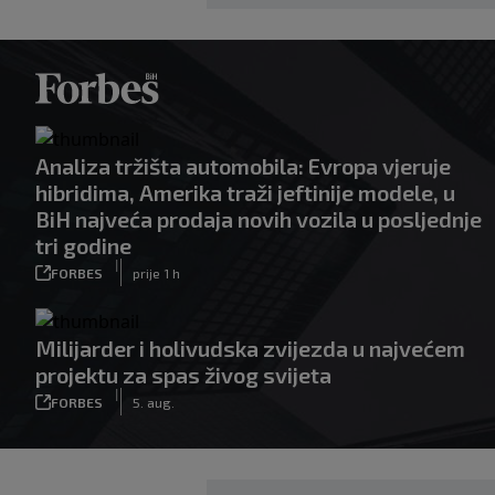
Analiza tržišta automobila: Evropa vjeruje
hibridima, Amerika traži jeftinije modele, u
BiH najveća prodaja novih vozila u posljednje
tri godine
|
FORBES
prije 1 h
Milijarder i holivudska zvijezda u najvećem
projektu za spas živog svijeta
|
FORBES
5. aug.