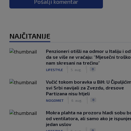
Pošalji komentar
NAJČITANIJE
Penzioneri otišli na odmor u Italiju i odl
da se više ne vraćaju: "Mjesečni troško
nam skresani na trećinu"
|
|
0
LIFESTYLE
5. aug.
Vučić tokom boravka u BiH: U Čipuljići
svi Srbi navijali za Zvezdu, dresove
Partizana nisu htjeli
|
|
0
NOGOMET
6. aug.
Mokra plahta na prozoru hladi sobu bo
od ventilatora, ali samo ako je ispunje
jedan uslov
|
|
0
LIFESTYLE
5. aug.