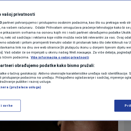
o Maradona" – šok
SHOWBIZ
KOLUMNE
 vašoj privatnosti
 suđenju! (VIDEO)
3
partneri pohranjujemo i pristupamo osobnim podacima, kao što su pretraga web stran
ori, na vašem računaru . Odabir Prihvatam omogućava praćenje tehnologije kako bi se 
je prikazanim svrhama na osnovu kojih mi i naši partneri obrađujemo podatke Ukoliko
0
11:02
NOGOMET
komentara
|
|
 neki od sadržaja i reklama koje vidite možda neće biti relevantni za vas. Ovaj odab
PODCAST
no odabrati i pritom promijeniti trenutni odabir ili pristanak tako što ćete kliknuti na U
tavkama link na dnu ove web stranice [ili plutajuću ikonu u donjem lijevom dijelu we
N1 SPECIJAL
vo]. Vaš odabir će se mijenjati u okviru našeg Wеб локација. Za više detalja, pogledaj
s ličnim podacima.
Više
Više informacija o vašoj privatnosti
FENOMENI
 partneri obrađujemo podatke kako bismo pružali:
datke o tačnoj geolokaciji. Aktivno skenirajte karakteristike uređaja radi identifikacije.
NEISTRAŽENO
ili pristupanje podacima na uređaju. Prilagođeno oglašavanje i sadržaj, mjerenje ogl
traživanje publike i razvoj usluga.
tnera (pružalaca usluga)
VIRALNO
FOTO
ži svrhe
Pri
PROMO
VIDEO