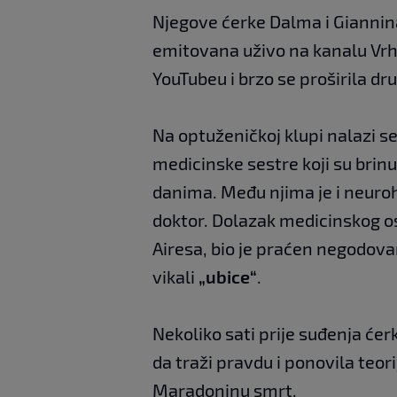
Njegove ćerke Dalma i Giannina
emitovana uživo na kanalu Vrh
YouTubeu i brzo se proširila 
Na optuženičkoj klupi nalazi se
medicinske sestre koji su brin
danima. Među njima je i neuroh
doktor. Dolazak medicinskog os
Airesa, bio je praćen negodovan
vikali
„ubice“
.
Nekoliko sati prije suđenja ćer
da traži pravdu i ponovila teorij
Maradoninu smrt.