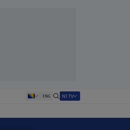
N1 TV
ENG