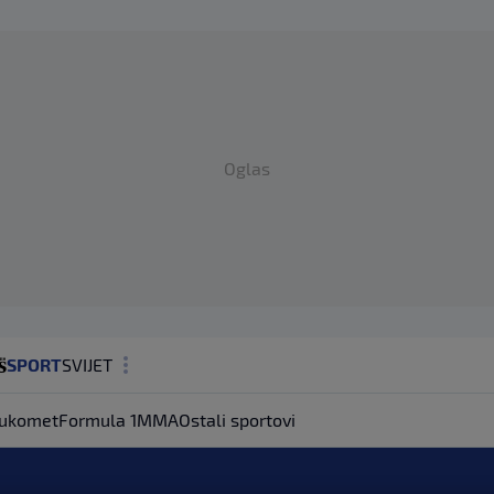
Oglas
SPORT
SVIJET
MAGAZIN
ukomet
Formula 1
MMA
Ostali sportovi
ZDRAVLJE