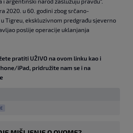
ca i argentinski narod zaslužuju pravdu“.
 2020. u 60. godini zbog srčano-
ći u Tigreu, ekskluzivnom predgrađu sjeverno
vljao poslije operacije uklanjanja
žete pratiti UŽIVO na
ovom linku
kao i
Phone/iPad,
pridružite nam se i na
e
JE
OJE MIŠLJENJE O OVOME?