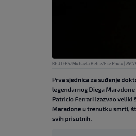
REUTERS/Michaela Rehle/File Photo
|
REUT
Prva sjednica za suđenje do
legendarnog Diega Maradone od
Patricio Ferrari izazvao velik
Maradone u trenutku smrti, št
svih prisutnih.