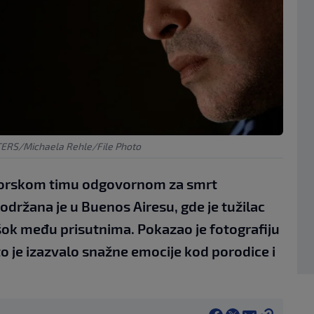
ERS/Michaela Rehle/File Photo
ktorskom timu odgovornom za smrt
ržana je u Buenos Airesu, gde je tužilac
i šok među prisutnima. Pokazao je fotografiju
o je izazvalo snažne emocije kod porodice i