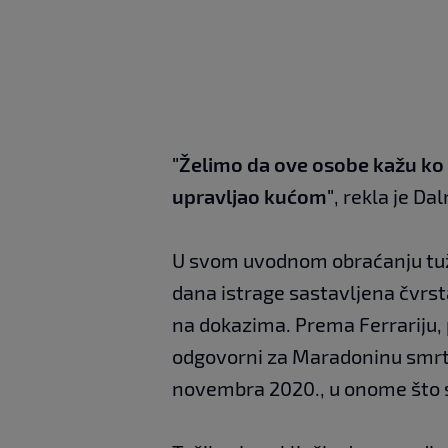
"Želimo da ove osobe kažu ko ih
upravljao kućom"
, rekla je Da
U svom uvodnom obraćanju tužila
dana istrage sastavljena čvrst
na dokazima. Prema Ferrariju, 
odgovorni za Maradoninu smrt t
novembra 2020., u onome što 