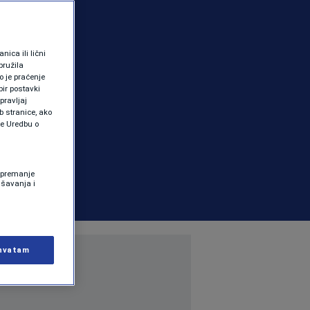
ica ili lični
pružila
 je praćenje
ir postavki
pravljaj
b stranice, ako
te Uredbu o
 Spremanje
ašavanja i
hvatam