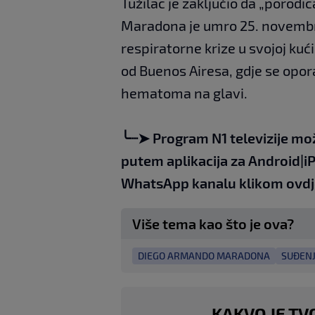
Tužilac je zaključio da „porodi
Maradona je umro 25. novembra
respiratorne krize u svojoj ku
od Buenos Airesa, gdje se opora
hematoma na glavi.
╰┈➤
Program N1 televizije mo
putem aplikacija za
An
droid
|
i
WhatsApp kanalu klikom
ovdj
Više tema kao što je ova?
DIEGO ARMANDO MARADONA
SUĐEN
KAKVO JE TV