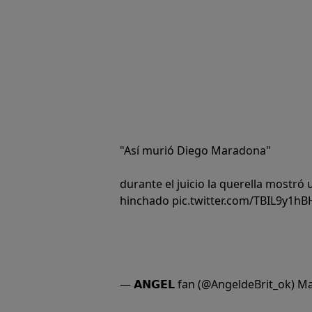
"Así murió Diego Maradona"
durante el juicio la querella mostró
hinchado
pic.twitter.com/TBIL9y1hB
— 𝗔𝗡𝗚𝗘𝗟 fan (@AngeldeBrit_ok)
Ma