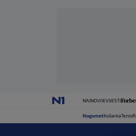
NAJNOVIJE
VIJESTI
Nogomet
Košarka
Tenis
R