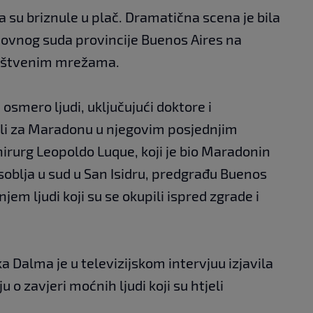
 su briznule u plač. Dramatična scena je bila
ovnog suda provincije Buenos Aires na
društvenim mrežama.
 osmero ljudi, uključujući doktore i
uli za Maradonu u njegovim posjednjim
irurg Leopoldo Luque, koji je bio Maradonin
oblja u sud u San Isidru, predgrađu Buenos
jem ljudi koji su se okupili ispred zgrade i
ka Dalma je u televizijskom intervjuu izjavila
u o zavjeri moćnih ljudi koji su htjeli