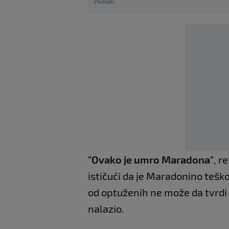
Podijeli
"Ovako je umro Maradona"
, r
ističući da je Maradonino teško
od optuženih ne može da tvrdi 
nalazio.