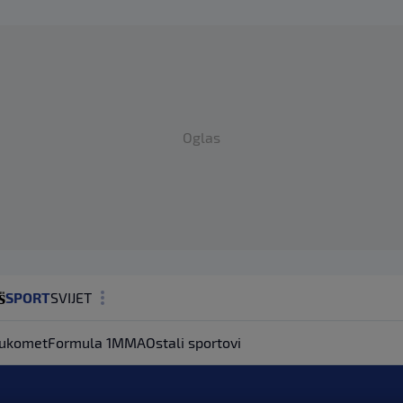
Oglas
SPORT
SVIJET
MAGAZIN
ukomet
Formula 1
MMA
Ostali sportovi
ZDRAVLJE