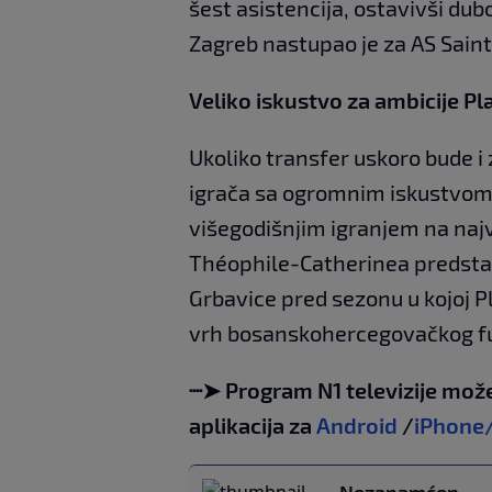
šest asistencija, ostavivši dub
Zagreb nastupao je za AS Saint-
Veliko iskustvo za ambicije Pl
Ukoliko transfer uskoro bude i 
igrača sa ogromnim iskustvom
višegodišnjim igranjem na naj
Théophile-Catherinea predstav
Grbavice pred sezonu u kojoj Pla
vrh bosanskohercegovačkog f
┈➤ Program N1 televizije može
aplikacija za
Android
/
iPhone
Nezapamćen