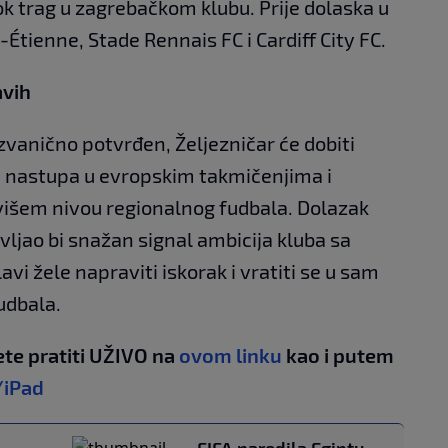
ok trag u zagrebačkom klubu. Prije dolaska u
Étienne, Stade Rennais FC i Cardiff City FC.
avih
zvanično potvrđen, Željezničar će dobiti
 nastupa u evropskim takmičenjima i
višem nivou regionalnog fudbala. Dolazak
ljao bi snažan signal ambicija kluba sa
vi žele napraviti iskorak i vratiti se u sam
udbala.
te pratiti UŽIVO na
ovom linku
kao i putem
/iPad
FIFA naredila Egiptu