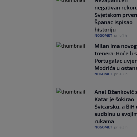
negativan rekor
Svjetskom prven
Španac ispisao
historiju
NOGOMET
|
prije 1 h
Milan ima novog
trenera: Hoće li 
Portugalac uvjeri
Modrića u ostan
NOGOMET
|
prije 2 h
Anel Džanković z
Katar je šokirao
Švicarsku, a BiH 
sudbinu u svoji
rukama
NOGOMET
|
prije 3 h