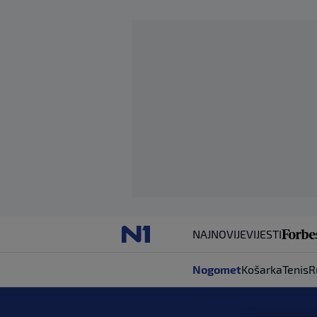
NAJNOVIJE
VIJESTI
Nogomet
Košarka
Tenis
R