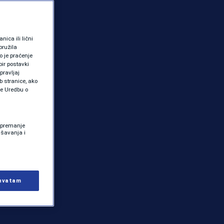
ica ili lični
pružila
 je praćenje
ir postavki
pravljaj
b stranice, ako
te Uredbu o
 Spremanje
ašavanja i
hvatam