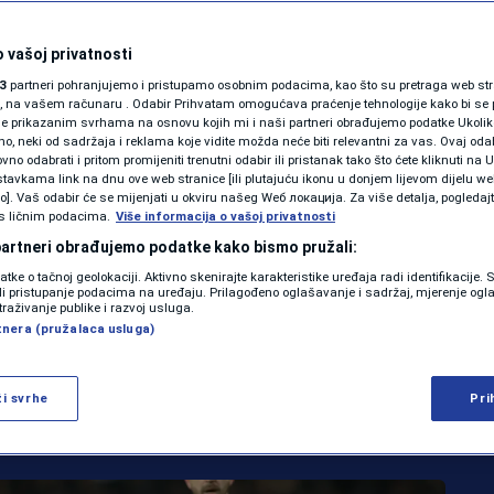
SHOWBIZ
ici: Kevin
KOLUMNE
 vašoj privatnosti
3
partneri pohranjujemo i pristupamo osobnim podacima, kao što su pretraga web stran
herine prvo
ori, na vašem računaru . Odabir Prihvatam omogućava praćenje tehnologije kako bi se 
je prikazanim svrhama na osnovu kojih mi i naši partneri obrađujemo podatke Ukoliko
 neki od sadržaja i reklama koje vidite možda neće biti relevantni za vas. Ovaj odab
ezničara za narednu
PODCAST
no odabrati i pritom promijeniti trenutni odabir ili pristanak tako što ćete kliknuti na U
tavkama link na dnu ove web stranice [ili plutajuću ikonu u donjem lijevom dijelu we
N1 SPECIJAL
 pronašao i novog
vo]. Vaš odabir će se mijenjati u okviru našeg Wеб локација. Za više detalja, pogledaj
s ličnim podacima.
Više informacija o vašoj privatnosti
FENOMENI
 partneri obrađujemo podatke kako bismo pružali:
datke o tačnoj geolokaciji. Aktivno skenirajte karakteristike uređaja radi identifikacije.
NEISTRAŽENO
ili pristupanje podacima na uređaju. Prilagođeno oglašavanje i sadržaj, mjerenje ogl
traživanje publike i razvoj usluga.
0
19:46
NOGOMET
komentara
tnera (pružalaca usluga)
|
|
VIRALNO
FOTO
ži svrhe
Pri
Više
PROMO
VIDEO