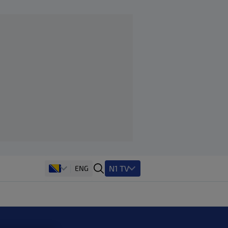
N1 TV
ENG