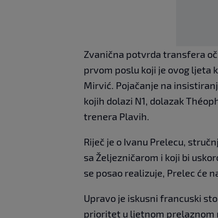
Zvanična potvrda transfera oče
prvom poslu koji je ovog ljeta 
Mirvić. Pojačanje na insistir
kojih dolazi N1, dolazak Théop
trenera Plavih.
Riječ je o Ivanu Prelecu, stru
sa Željezničarom i koji bi usko
se posao realizuje, Prelec će na
Upravo je iskusni francuski sto
prioritet u ljetnom prelaznom 