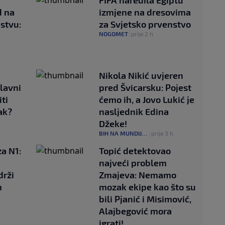
d na
izmjene na dresovima
stvu:
za Svjetsko prvenstvo
NOGOMET
|
prije 2 h
Nikola Nikić uvjeren
slavni
pred Švicarsku: Pojest
ti
ćemo ih, a Jovo Lukić je
ak?
nasljednik Edina
Džeke!
BIH NA MUNDIJALU
|
prije 3 h
a N1:
Topić detektovao
najveći problem
drži
Zmajeva: Nemamo
m
mozak ekipe kao što su
bili Pjanić i Misimović,
Alajbegović mora
igrati!