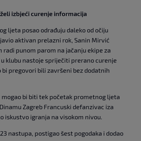
 želi izbjeći curenje informacija
og ljeta posao odrađuju daleko od očiju
ajavio aktivan prelazni rok, Sanin Mirvić
 radi punom parom na jačanju ekipe za
 klubu nastoje spriječiti prerano curenje
 bi pregovori bili završeni bez dodatnih
mogao bi biti tek početak prometnog ljeta
u Dinamu Zagreb Francuski defanzivac iza
ko iskustvo igranja na visokom nivou.
223 nastupa, postigao šest pogodaka i dodao