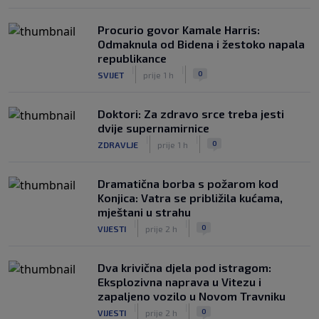
Procurio govor Kamale Harris:
Odmaknula od Bidena i žestoko napala
republikance
|
|
0
SVIJET
prije 1 h
Doktori: Za zdravo srce treba jesti
dvije supernamirnice
|
|
0
ZDRAVLJE
prije 1 h
Dramatična borba s požarom kod
Konjica: Vatra se približila kućama,
mještani u strahu
|
|
0
VIJESTI
prije 2 h
Dva krivična djela pod istragom:
Eksplozivna naprava u Vitezu i
zapaljeno vozilo u Novom Travniku
|
|
0
VIJESTI
prije 2 h