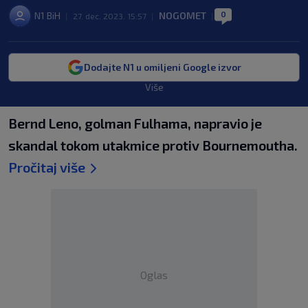
0
N1 BiH
NOGOMET
|
27. dec. 2023. 15:57
|
|
Dodajte N1 u omiljeni Google izvor
Više
Bernd Leno, golman Fulhama, napravio je
skandal tokom utakmice protiv Bournemoutha.
Pročitaj više
Oglas