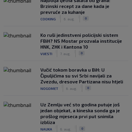
Najbolja ljetna salata od graha:
Brzinski recept za dane kada je
prevruće za kuhanje
|
|
0
COOKING
6. aug.
Ko ruši jedinstveni policijski sistem
FBiH? NS Mostar prozvala institucije
HNK, ZHK i Kantona 10
|
|
0
VIJESTI
7. aug.
Vučić tokom boravka u BiH: U
Čipuljićima su svi Srbi navijali za
Zvezdu, dresove Partizana nisu htjeli
|
|
0
NOGOMET
6. aug.
Uz Zemlju već sto godina putuje još
jedan objekat, a kineska sonda ga je
prošlog mjeseca prvi put snimila
izbliza
|
|
0
NAUKA
6. aug.