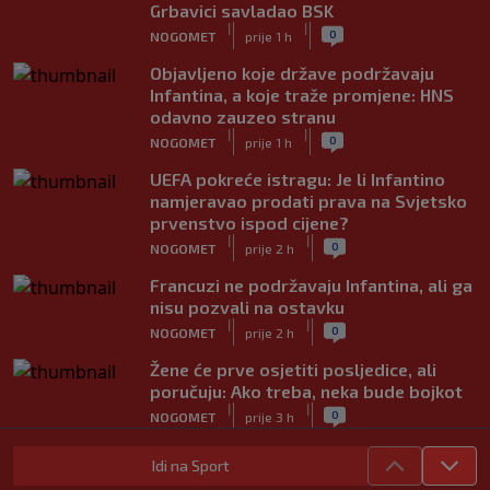
Grbavici savladao BSK
|
|
0
NOGOMET
prije 1 h
Objavljeno koje države podržavaju
Infantina, a koje traže promjene: HNS
odavno zauzeo stranu
|
|
0
NOGOMET
prije 1 h
UEFA pokreće istragu: Je li Infantino
namjeravao prodati prava na Svjetsko
prvenstvo ispod cijene?
|
|
0
NOGOMET
prije 2 h
Francuzi ne podržavaju Infantina, ali ga
nisu pozvali na ostavku
|
|
0
NOGOMET
prije 2 h
Žene će prve osjetiti posljedice, ali
poručuju: Ako treba, neka bude bojkot
|
|
0
NOGOMET
prije 3 h
Zvanično: Samed Baždar ima novi klub,
Idi na Sport
zadužio broj sa velikom "težinom"