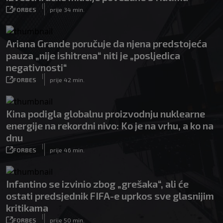
|
FORBES
prije 34 min.
Ariana Grande poručuje da njena predstojeća
pauza „nije ishitrena“ niti je „posljedica
negativnosti“
|
FORBES
prije 42 min.
Kina podigla globalnu proizvodnju nuklearne
energije na rekordni nivo: Ko je na vrhu, a ko na
dnu
|
FORBES
prije 46 min.
Infantino se izvinio zbog „grešaka“, ali će
ostati predsjednik FIFA-e uprkos sve glasnijim
kritikama
|
FORBES
prije 50 min.