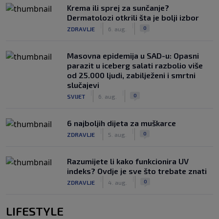
Krema ili sprej za sunčanje?
Dermatolozi otkrili šta je bolji izbor
|
|
0
ZDRAVLJE
6. aug.
Masovna epidemija u SAD-u: Opasni
parazit u iceberg salati razbolio više
od 25.000 ljudi, zabilježeni i smrtni
slučajevi
|
|
0
SVIJET
6. aug.
6 najboljih dijeta za muškarce
|
|
0
ZDRAVLJE
5. aug.
Razumijete li kako funkcionira UV
indeks? Ovdje je sve što trebate znati
|
|
0
ZDRAVLJE
4. aug.
LIFESTYLE