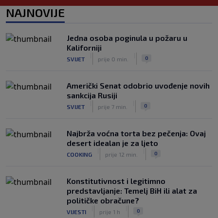
|
|
0
NOGOMET
prije 5 h
NAJNOVIJE
Prije nekoliko godina zaludjela je
internet, a onda nestala iz javnosti: Svi
Jedna osoba poginula u požaru u
se pitaju gdje je i šta radi (VIDEO)
Kaliforniji
|
|
0
OSTALI SPORTOVI
prije 5 h
|
|
0
SVIJET
prije 0 min.
Američki Senat odobrio uvođenje novih
sankcija Rusiji
|
|
0
SVIJET
prije 7 min.
Najbrža voćna torta bez pečenja: Ovaj
desert idealan je za ljeto
|
|
0
COOKING
prije 12 min.
Konstitutivnost i legitimno
predstavljanje: Temelj BiH ili alat za
političke obračune?
|
|
0
VIJESTI
prije 1 h