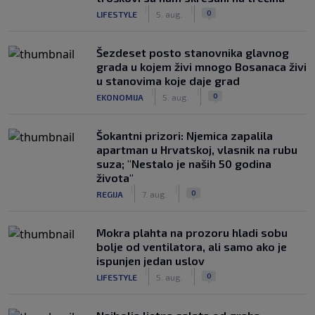
|
|
0
LIFESTYLE
5. aug.
Šezdeset posto stanovnika glavnog
grada u kojem živi mnogo Bosanaca živi
u stanovima koje daje grad
|
|
0
EKONOMIJA
5. aug.
Šokantni prizori: Njemica zapalila
apartman u Hrvatskoj, vlasnik na rubu
suza; "Nestalo je naših 50 godina
života"
|
|
0
REGIJA
7. aug.
Mokra plahta na prozoru hladi sobu
bolje od ventilatora, ali samo ako je
ispunjen jedan uslov
|
|
0
LIFESTYLE
5. aug.