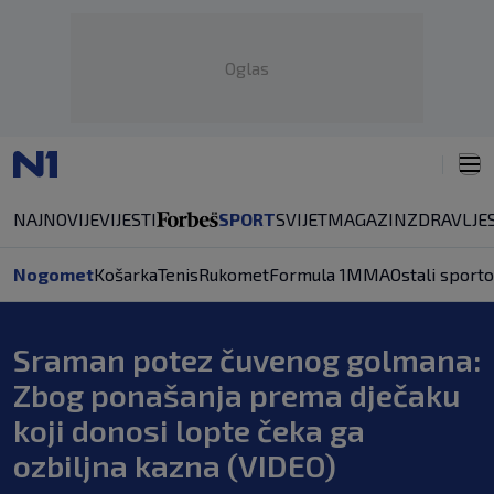
Oglas
NAJNOVIJE
VIJESTI
SPORT
SVIJET
MAGAZIN
ZDRAVLJE
Nogomet
Košarka
Tenis
Rukomet
Formula 1
MMA
Ostali sporto
Sraman potez čuvenog golmana:
Zbog ponašanja prema dječaku
koji donosi lopte čeka ga
ozbiljna kazna (VIDEO)