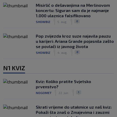
Misirlić o dešavanjima na Merlinovom
koncertu: Siguran sam da je najmanje
1.000 ulaznica falsifikovano
|
|
0
SHOWBIZ
5. aug.
Pop zvijezda kroz suze najavila pauzu
u karijeri: Ariana Grande pojasnila zašto
se povlači iz javnog života
|
|
0
SHOWBIZ
4. aug.
N1 KVIZ
Kviz: Koliko pratite Svjetsko
prvenstvo?
|
|
1
NOGOMET
22. jun.
Skrati vrijeme do utakmice uz naš kviz:
Pokaži šta znaš o Zmajevima i zauzmi