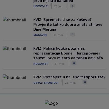
prvo mjesto na tabeli
|
|
1
LIFESTYLE
12. jun.
KVIZ: Spremate li se za Koševo?
Provjerite koliko dobro znate stihove
Dine Merlina
|
|
1
MAGAZIN
31. mar.
KVIZ: Pokaži koliko poznaješ
reprezentaciju Bosne i Hercegovine i
zauzmi prvo mjesto na tabeli navijača
|
|
0
NOGOMET
31. mar.
KVIZ: Poznajete li bh. sport i sportiste?
|
|
0
OSTALI SPORTOVI
23. mar.