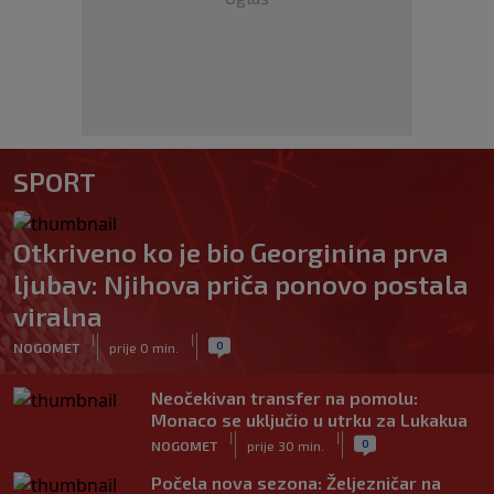
SPORT
Otkriveno ko je bio Georginina prva
ljubav: Njihova priča ponovo postala
viralna
|
|
0
NOGOMET
prije 0 min.
Neočekivan transfer na pomolu:
Monaco se uključio u utrku za Lukakua
|
|
0
NOGOMET
prije 30 min.
Počela nova sezona: Željezničar na