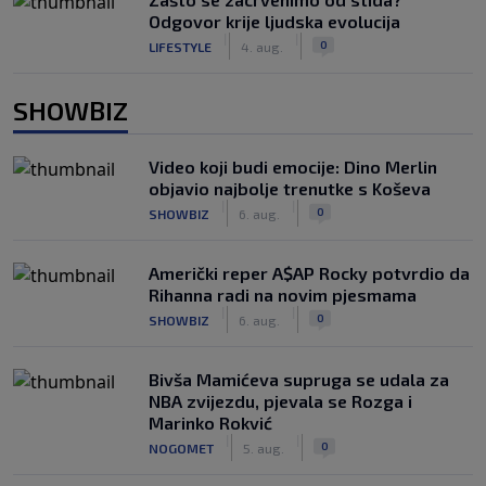
Odgovor krije ljudska evolucija
|
|
0
LIFESTYLE
4. aug.
SHOWBIZ
Video koji budi emocije: Dino Merlin
objavio najbolje trenutke s Koševa
|
|
0
SHOWBIZ
6. aug.
Američki reper A$AP Rocky potvrdio da
Rihanna radi na novim pjesmama
|
|
0
SHOWBIZ
6. aug.
Bivša Mamićeva supruga se udala za
NBA zvijezdu, pjevala se Rozga i
Marinko Rokvić
|
|
0
NOGOMET
5. aug.