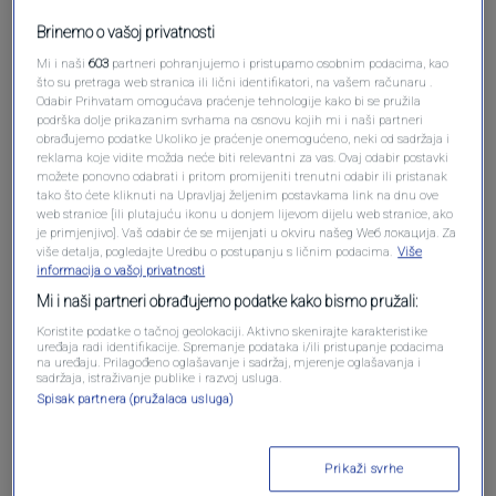
Brinemo o vašoj privatnosti
Mi i naši
603
partneri pohranjujemo i pristupamo osobnim podacima, kao
što su pretraga web stranica ili lični identifikatori, na vašem računaru .
Odabir Prihvatam omogućava praćenje tehnologije kako bi se pružila
podrška dolje prikazanim svrhama na osnovu kojih mi i naši partneri
obrađujemo podatke Ukoliko je praćenje onemogućeno, neki od sadržaja i
Oglas
reklama koje vidite možda neće biti relevantni za vas. Ovaj odabir postavki
možete ponovno odabrati i pritom promijeniti trenutni odabir ili pristanak
tako što ćete kliknuti na Upravljaj željenim postavkama link na dnu ove
web stranice [ili plutajuću ikonu u donjem lijevom dijelu web stranice, ako
je primjenjivo]. Vaš odabir će se mijenjati u okviru našeg Wеб локација. Za
više detalja, pogledajte Uredbu o postupanju s ličnim podacima.
Više
informacija o vašoj privatnosti
Mi i naši partneri obrađujemo podatke kako bismo pružali:
Koristite podatke o tačnoj geolokaciji. Aktivno skenirajte karakteristike
uređaja radi identifikacije. Spremanje podataka i/ili pristupanje podacima
na uređaju. Prilagođeno oglašavanje i sadržaj, mjerenje oglašavanja i
sadržaja, istraživanje publike i razvoj usluga.
Spisak partnera (pružalaca usluga)
Oglas
Prikaži svrhe