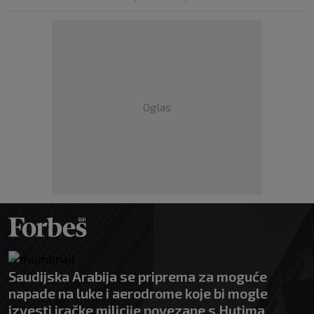
Oglas
Saudijska Arabija se priprema za moguće
napade na luke i aerodrome koje bi mogle
izvesti iračke milicije povezane s Hutima