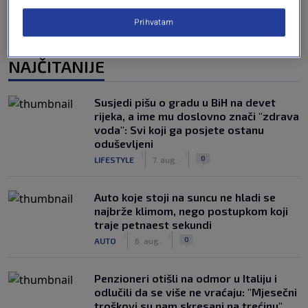
Prihvatam
NAJČITANIJE
Susjedi pišu o gradu u BiH na devet
rijeka, a ime mu doslovno znači "zdrava
voda": Svi koji ga posjete ostanu
oduševljeni
|
|
0
LIFESTYLE
7. aug.
Auto koje stoji na suncu ne hladi se
najbrže klimom, nego postupkom koji
traje petnaest sekundi
|
|
0
AUTO
6. aug.
Penzioneri otišli na odmor u Italiju i
odlučili da se više ne vraćaju: "Mjesečni
troškovi su nam skresani na trećinu"