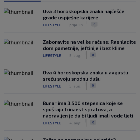
Ova 3 horoskopska znaka najčešće
grade uspješne karijere
|
|
0
LIFESTYLE
prije 1 h
Zaboravite na velike račune: Rashladite
dom pametnije, jeftinije i bez klime
|
|
0
LIFESTYLE
5. aug.
Ova 4 horoskopska znaka u avgustu
sreću svoju srodnu dušu
|
|
0
LIFESTYLE
5. aug.
Bunar imа 3.500 stepenica koje se
spuštaju trinaest spratova, a
napravljen je da bi ljudi imali vode ljeti
|
|
0
LIFESTYLE
4. aug.
Zašto se zacrvenimo od stida?