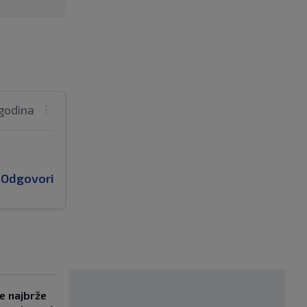
godina
Odgovori
se najbrže