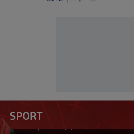
Žene će prve osjetiti posljedi
SPORT
treba, neka bude bojkot
|
|
0
NOGOMET
prije 21 min