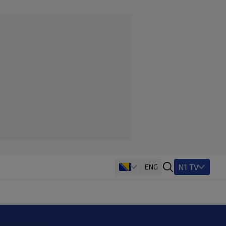
N1 TV
ENG