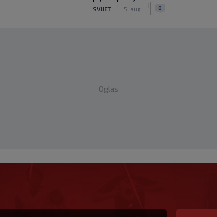
|
|
0
SVIJET
5. aug.
Oglas
ce, ali poručuju: Ako