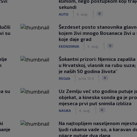
 Svi
klimom, nego postupkom koji traj
sekundi
|
|
0
AUTO
6. aug.
učili
Šezdeset posto stanovnika glavn
vi su
kojem živi mnogo Bosanaca živi u
koje daje grad
|
|
0
EKONOMIJA
5. aug.
lje
Šokantni prizori: Njemica zapalil
n
u Hrvatskoj, vlasnik na rubu suza;
je naših 50 godina života"
|
|
0
REGIJA
prije 12 h
ma su
Uz Zemlju već sto godina putuje j
objekat, a kineska sonda ga je pr
mjeseca prvi put snimila izbliza
|
|
0
NAUKA
6. aug.
ki
Na najtoplijem naseljenom mjestu 
hanje
ljudi rukama vade so, a karavan d
pijace putuje dva dana