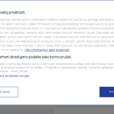
PODCAST
rvog United Media
N1 SPECIJAL
vašoj privatnosti
lenge-a
3
partneri pohranjujemo i pristupamo osobnim podacima, kao što su pretraga web stranica 
FENOMENI
ri, na vašem računaru . Odabir Prihvatam omogućava praćenje tehnologije kako bi se pruž
anim svrhama na osnovu kojih mi i naši partneri obrađujemo podatke Ukoliko je praćenj
1
komentar
 neki od sadržaja i reklama koje vidite možda neće biti relevantni za vas. Ovaj odabir p
NEISTRAŽENO
ati i pritom promijeniti trenutni odabir ili pristanak tako što ćete kliknuti na Upravljaj 
ink na dnu ove web stranice [ili plutajuću ikonu u donjem lijevom dijelu web stranice, a
VIRALNO
. Vaš odabir će se mijenjati u okviru našeg Wеб локација. Za više detalja, pogledajte Ure
s ličnim podacima.
Više informacija o vašoj privatnosti
FOTO
partneri obrađujemo podatke kako bismo pružali:
atke o tačnoj geolokaciji. Aktivno skenirajte karakteristike uređaja radi identifikacije. Sp
PROMO
li pristupanje podacima na uređaju. Prilagođeno oglašavanje i sadržaj, mjerenje oglašavanj
publike i razvoj usluga.
među Španije i Engleske, završen je i prvi fudbal
era (pružalaca usluga)
VIDEO
ojim sportskim sajtovima u šest zemalja. Španski 
erlinu, a kod nas je bilo šest pobjedničkih timova
ži svrhe
Pr