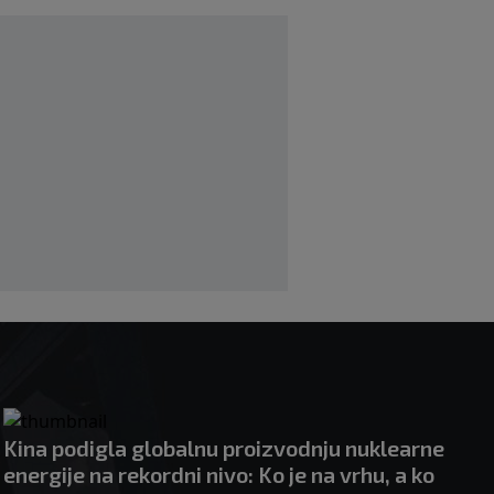
Utakmica Barcelone otkazana zbog
migrantske krize
|
|
0
NOGOMET
prije 4 h
FS Norveške poručio Infantinu: Odlazi,
odmah!
|
|
0
NOGOMET
prije 4 h
Kina podigla globalnu proizvodnju nuklearne
energije na rekordni nivo: Ko je na vrhu, a ko