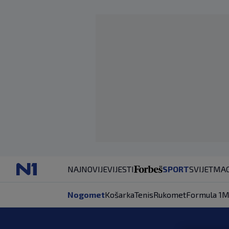
NAJNOVIJE
VIJESTI
SPORT
SVIJET
MAG
Nogomet
Košarka
Tenis
Rukomet
Formula 1
M