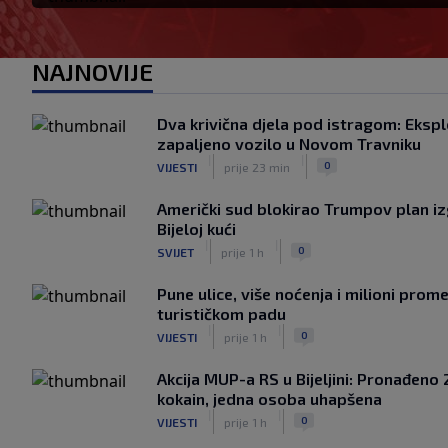
NAJNOVIJE
Dva krivična djela pod istragom: Ekspl
zapaljeno vozilo u Novom Travniku
|
|
0
VIJESTI
prije 23 min
Američki sud blokirao Trumpov plan i
Bijeloj kući
|
|
0
SVIJET
prije 1 h
Pune ulice, više noćenja i milioni prom
turističkom padu
|
|
0
VIJESTI
prije 1 h
Akcija MUP-a RS u Bijeljini: Pronađeno 
kokain, jedna osoba uhapšena
|
|
0
VIJESTI
prije 1 h