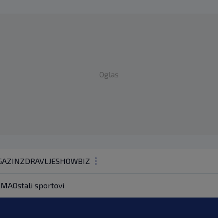
Oglas
AZIN
ZDRAVLJE
SHOWBIZ
KOLUMNE
MA
Ostali sportovi