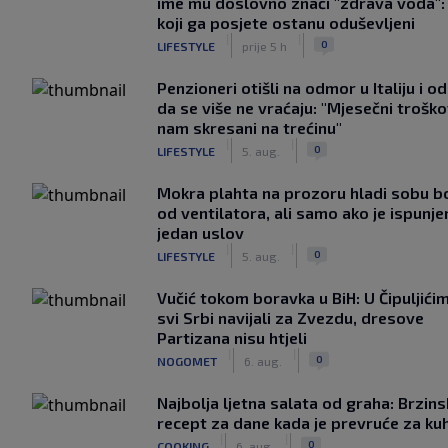
ime mu doslovno znači "zdrava voda":
koji ga posjete ostanu oduševljeni
|
|
0
LIFESTYLE
prije 5 h
Penzioneri otišli na odmor u Italiju i odl
da se više ne vraćaju: "Mjesečni troško
nam skresani na trećinu"
|
|
0
LIFESTYLE
5. aug.
Mokra plahta na prozoru hladi sobu bo
od ventilatora, ali samo ako je ispunje
jedan uslov
|
|
0
LIFESTYLE
5. aug.
Vučić tokom boravka u BiH: U Čipuljići
svi Srbi navijali za Zvezdu, dresove
Partizana nisu htjeli
|
|
0
NOGOMET
6. aug.
Najbolja ljetna salata od graha: Brzins
recept za dane kada je prevruće za ku
|
|
0
COOKING
6. aug.