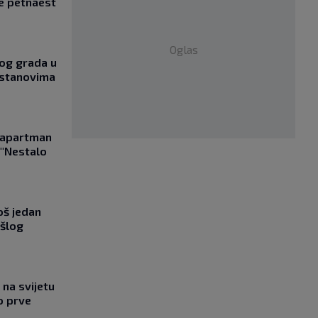
e petnaest
Oglas
og grada u
 stanovima
a apartman
 "Nestalo
oš jedan
ošlog
na svijetu
o prve