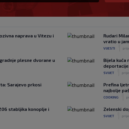
ozivna naprava u Vitezu i
Rudari Mila
vratio u ja
|
VIJESTI
prij
zgradnje plesne dvorane u
Bijela kuća
deportacije
|
SVIJET
prije
eta: Sarajevo prkosi
Prefina lje
najbolje p
|
COOKING
pr
206 stabljika konoplje i
Zelenski do
|
SVIJET
prije