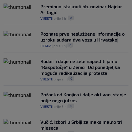
Preminuo istaknuti bh. novinar Hajdar
Arifagić
0
VIJESTI
|
prije 1 h
|
Poznate prve neslužbene informacije o
uzroku sudara dva voza u Hrvatskoj
0
REGIJA
|
prije 1 h
|
Rudari i dalje ne žele napustiti jamu
"Raspotočje" u Zenici: Od ponedjeljka
moguća radikalizacija protesta
0
VIJESTI
|
prije 2 h
|
Požar kod Konjica i dalje aktivan, stanje
bolje nego jutros
0
VIJESTI
|
prije 3 h
|
Vučić: Izbori u Srbiji za maksimalno tri
mjeseca