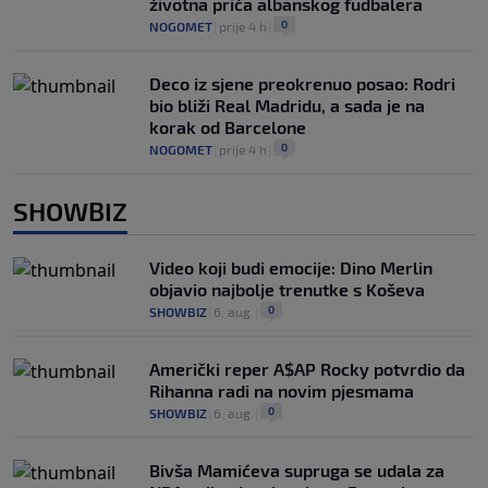
životna priča albanskog fudbalera
0
NOGOMET
|
prije 4 h
|
Deco iz sjene preokrenuo posao: Rodri
bio bliži Real Madridu, a sada je na
korak od Barcelone
0
NOGOMET
|
prije 4 h
|
SHOWBIZ
Video koji budi emocije: Dino Merlin
objavio najbolje trenutke s Koševa
0
SHOWBIZ
|
6. aug.
|
Američki reper A$AP Rocky potvrdio da
Rihanna radi na novim pjesmama
0
SHOWBIZ
|
6. aug.
|
Bivša Mamićeva supruga se udala za