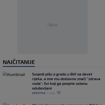
Oglas
NAJČITANIJE
Susjedi pišu o gradu u BiH na devet
rijeka, a ime mu doslovno znači "zdrava
voda": Svi koji ga posjete ostanu
oduševljeni
0
LIFESTYLE
|
7. aug.
|