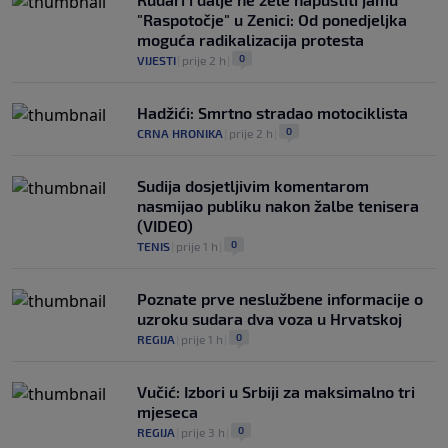
"Raspotočje" u Zenici: Od ponedjeljka
moguća radikalizacija protesta
0
VIJESTI
|
prije 2 h
|
Hadžići: Smrtno stradao motociklista
0
CRNA HRONIKA
|
prije 2 h
|
Sudija dosjetljivim komentarom
nasmijao publiku nakon žalbe tenisera
(VIDEO)
0
TENIS
|
prije 1 h
|
Poznate prve neslužbene informacije o
uzroku sudara dva voza u Hrvatskoj
0
REGIJA
|
prije 1 h
|
Vučić: Izbori u Srbiji za maksimalno tri
mjeseca
0
REGIJA
|
prije 3 h
|