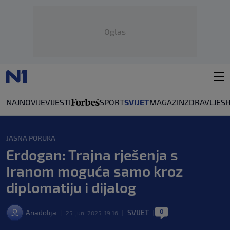
Oglas
NAJNOVIJE
VIJESTI
SPORT
SVIJET
MAGAZIN
ZDRAVLJE
S
JASNA PORUKA
Erdogan: Trajna rješenja s
Iranom moguća samo kroz
diplomatiju i dijalog
0
Anadolija
SVIJET
|
25. jun. 2025. 19:16
|
|