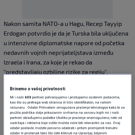
Nakon samita NATO-a u Hagu, Recep Tayyip
Erdogan potvrdio je da je Turska bila uključena
u intenzivne diplomatske napore od početka
nedavnih vojnih neprijateljstava između
Izraela i Irana, za koje je rekao da
"predstavljaju ozbiljne rizike za regiju".
"Kao i sve zemlje u regiji, sigurnost Izraela
Brinemo o vašoj privatnosti
zavisi od stabilnosti, mira i prosperiteta
Mi i naši
603
partneri pohranjujemo i pristupamo osobnim podacima,
kao što su pretraga web stranica ili lični identifikatori, na vašem
njegovih susjeda", rekao je Erdogan, dodajući:
računaru . Odabir Prihvatam omogućava praćenje tehnologije kako bi se
pružila podrška dolje prikazanim svrhama na osnovu kojih mi i naši
partneri obrađujemo podatke Ukoliko je praćenje onemogućeno, neki od
"Izraelski napadi pretvorili su humanitarnu
sadržaja i reklama koje vidite možda neće biti relevantni za vas. Ovaj
odabir postavki možete ponovno odabrati i pritom promijeniti trenutni
tragediju Gaze u katastrofu koju nijedna osoba
odabir ili pristanak tako što ćete kliknuti na Upravljaj željenim