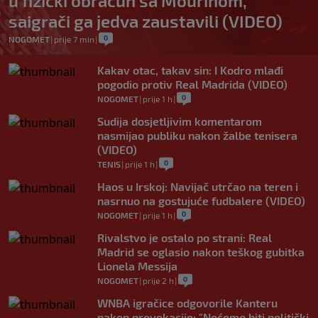
u fizički obračun sa Mourinom,
saigrači ga jedva zaustavili (VIDEO)
0
NOGOMET
|
prije 7 min
|
Kakav otac, takav sin: I Kodro mlađi
pogodio protiv Real Madrida (VIDEO)
0
NOGOMET
|
prije 1 h
|
Sudija dosjetljivim komentarom
nasmijao publiku nakon žalbe tenisera
(VIDEO)
0
TENIS
|
prije 1 h
|
Haos u Irskoj: Navijač utrčao na teren i
nasrnuo na gostujuće fudbalere (VIDEO)
0
NOGOMET
|
prije 1 h
|
Rivalstvo je ostalo po strani: Real
Madrid se oglasio nakon teškog gubitka
Lionela Messija
0
NOGOMET
|
prije 2 h
|
WNBA igračice odgovorile Kanteru
nakon provokacije: "Nećemo biti politički