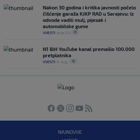
Nakon 30 godina i kritika javnosti počelo
čišćenje garaža KJKP RAD u Sarajevu: Iz
odvoda vadili mulj, pijesak i
automobilske gume
0
VIJESTI
|
prije 5 h
|
N1 BiH YouTube kanal premašio 100.000
pretplatnika
0
VIJESTI
|
6. aug.
|
NAJNOVIJE