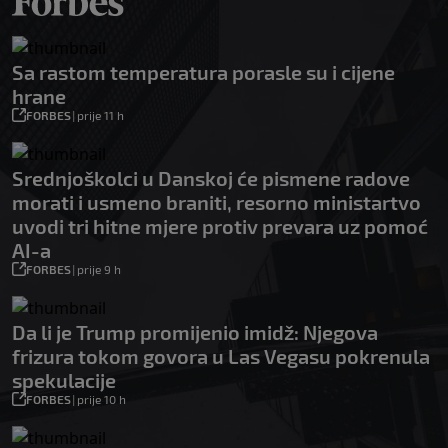
Sa rastom temperatura porasle su i cijene
hrane
FORBES
|
prije 11 h
Srednjoškolci u Danskoj će pismene radove
morati i usmeno braniti, resorno ministartvo
uvodi tri hitne mjere protiv prevara uz pomoć
AI-a
FORBES
|
prije 9 h
Da li je Trump promijenio imidž: Njegova
frizura tokom govora u Las Vegasu pokrenula
spekulacije
FORBES
|
prije 10 h