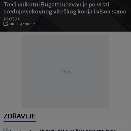
Treći unikatni Bugatti nazvan je po vrsti
srednjovjekovnog viteškog konja i visok samo
metar
FORBES
|
prije 9 h
Oglas
ZDRAVLJE
Rudari i dalje ne žele napustiti jamu