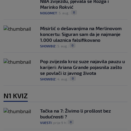
NBA zvijezdu, pjevala se Rozga i
Marinko Rokvić
0
NOGOMET
|
5. aug.
|
Misirlić o dešavanjima na Merlinovom
koncertu: Siguran sam da je najmanje
1.000 ulaznica falsifikovano
0
SHOWBIZ
|
5. aug.
|
Pop zvijezda kroz suze najavila pauzu u
karijeri: Ariana Grande pojasnila zašto
se povlači iz javnog života
0
SHOWBIZ
|
4. aug.
|
N1 KVIZ
Tačka na 7: Živimo li prošlost bez
budućnosti ?
0
VIJESTI
|
prije 9 h
|