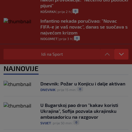
pijuni"
0
KOŠARKA
|
prije 2 h
|
Infantino nekada poručivao: "Novac
FIFA-e je vaš novac", danas se suočava s
najvećom krizom
0
NOGOMET
|
prije 3 h
|
Enes Kanter Freedom želi na WNBA
draft: Neobičnim potezom pokušava
Idi na Sport
ukazati na pravila lige
0
KOŠARKA
|
prije 3 h
|
NAJNOVIJE
Jakirovićev Hull City doživio prvi poraz
na pripremama, bolji bio Eintracht
Dnevnik: Požar u Konjicu i dalje aktivan
0
NOGOMET
|
prije 3 h
|
0
DNEVNIK
|
prije 15 min
|
U Bugarskoj pao dron "kakav koristi
Ukrajina", Sofija pozvala ukrajinsku
ambasadoricu na razgovor
0
SVIJET
|
prije 50 min
|