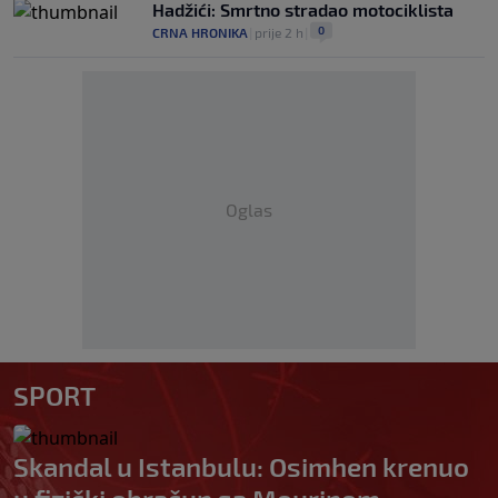
Hadžići: Smrtno stradao motociklista
0
CRNA HRONIKA
|
prije 2 h
|
Oglas
SPORT
Skandal u Istanbulu: Osimhen krenuo