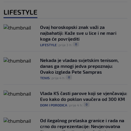
LIFESTYLE
Ovaj horoskopski znak važi za
najbahatiji: Kaže sve u lice i ne mari
koga će povrijediti
0
LIFESTYLE
|
prije 3 h
|
Nekada je vladao svjetskim tenisom,
danas ga mnogi jedva prepoznaju:
Ovako izgleda Pete Sampras
0
TENIS
|
prije 4 h
|
Vlada KS časti parove koji se vjenčavaju:
Evo kako do poklon vaučera od 300 KM
0
DOM I PORODICA
|
prije 4 h
|
Od ilegalnog prelaska granice i rada na
crno do reprezentacije: Nevjerovatna