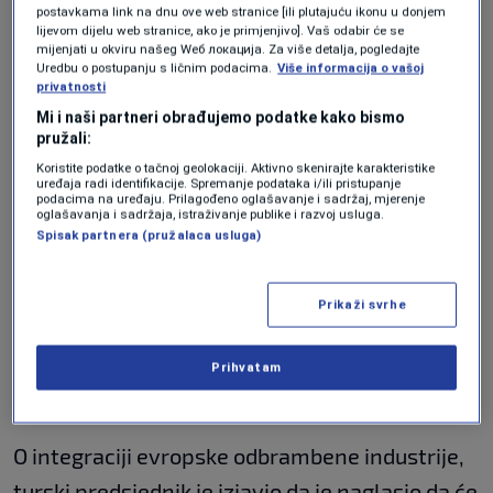
sa savješću ne može ignorisati."
postavkama link na dnu ove web stranice [ili plutajuću ikonu u donjem
lijevom dijelu web stranice, ako je primjenjivo]. Vaš odabir će se
mijenjati u okviru našeg Wеб локација. Za više detalja, pogledajte
Ponovio je uvjerenje Ankare da su "trajna
Uredbu o postupanju s ličnim podacima.
Više informacija o vašoj
privatnosti
rješenja s Iranom moguća samo kroz
Mi i naši partneri obrađujemo podatke kako bismo
diplomatiju i dijalog", naglašavajući da je "naša
pružali:
Koristite podatke o tačnoj geolokaciji. Aktivno skenirajte karakteristike
regija puna primjera koji pokazuju da rat i
uređaja radi identifikacije. Spremanje podataka i/ili pristupanje
podacima na uređaju. Prilagođeno oglašavanje i sadržaj, mjerenje
uništenje ne vode nikuda".
oglašavanja i sadržaja, istraživanje publike i razvoj usluga.
Spisak partnera (pružalaca usluga)
Erdogan je rekao da se Turska "nada da će
primirje biti transformisano u trajni mir",
Prikaži svrhe
naglašavajući da "svi moraju preuzeti
odgovornost za postizanje mira na Bliskom
Prihvatam
istoku".
O integraciji evropske odbrambene industrije,
turski predsjednik je izjavio da je naglasio da će