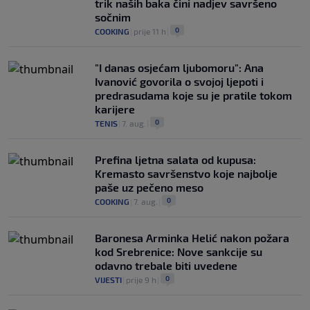
trik naših baka čini nadjev savršeno
sočnim
0
COOKING
|
prije 11 h
|
"I danas osjećam ljubomoru": Ana
Ivanović govorila o svojoj ljepoti i
predrasudama koje su je pratile tokom
karijere
0
TENIS
|
7. aug.
|
Prefina ljetna salata od kupusa:
Kremasto savršenstvo koje najbolje
paše uz pečeno meso
0
COOKING
|
7. aug.
|
Baronesa Arminka Helić nakon požara
kod Srebrenice: Nove sankcije su
odavno trebale biti uvedene
0
VIJESTI
|
prije 9 h
|