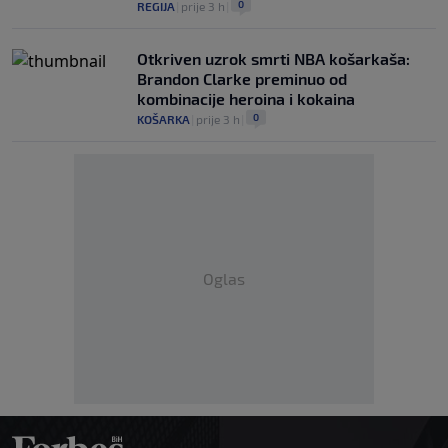
0
REGIJA
|
prije 3 h
|
Otkriven uzrok smrti NBA košarkaša:
Brandon Clarke preminuo od
kombinacije heroina i kokaina
0
KOŠARKA
|
prije 3 h
|
Oglas