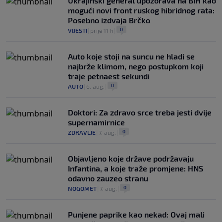
Ukrajinski general upozorava na BiH kao
mogući novi front ruskog hibridnog rata:
Posebno izdvaja Brčko
0
VIJESTI
|
prije 11 h
|
Auto koje stoji na suncu ne hladi se
najbrže klimom, nego postupkom koji
traje petnaest sekundi
0
AUTO
|
6. aug.
|
Doktori: Za zdravo srce treba jesti dvije
supernamirnice
0
ZDRAVLJE
|
7. aug.
|
Objavljeno koje države podržavaju
Infantina, a koje traže promjene: HNS
odavno zauzeo stranu
0
NOGOMET
|
7. aug.
|
Punjene paprike kao nekad: Ovaj mali