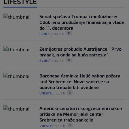
LIFESTYLE
Senat spašava Trumpa i međuizbore:
Odobreno produženje finansiranja vlade
do 11. decembra
0
SVIJET
|
prije 2 h
|
Zemljotres probudio Austrijance: "Prvo
prasak, a onda se kuća zatresla"
0
SVIJET
|
prije 2 h
|
Baronesa Arminka Helić nakon požara
kod Srebrenice: Nove sankcije su
odavno trebale biti uvedene
0
VIJESTI
|
prije 2 h
|
Američki senatori i kongresmeni nakon
pritiska na Memorijalni centar
Srebrenica traže sankcije
0
VIJESTI
|
prije 2 h
|