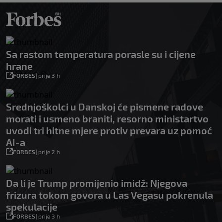
Sa rastom temperatura porasle su i cijene
hrane
FORBES
|
prije 3 h
Srednjoškolci u Danskoj će pismene radove
morati i usmeno braniti, resorno ministartvo
uvodi tri hitne mjere protiv prevara uz pomoć
AI-a
FORBES
|
prije 2 h
Da li je Trump promijenio imidž: Njegova
frizura tokom govora u Las Vegasu pokrenula
spekulacije
FORBES
|
prije 3 h