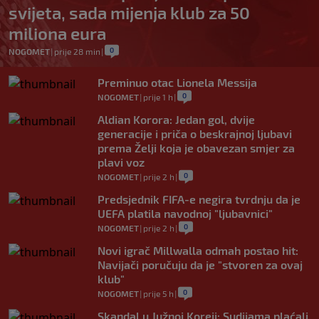
svijeta, sada mijenja klub za 50
miliona eura
0
NOGOMET
|
prije 28 min
|
Preminuo otac Lionela Messija
0
NOGOMET
|
prije 1 h
|
Aldian Korora: Jedan gol, dvije
generacije i priča o beskrajnoj ljubavi
prema Želji koja je obavezan smjer za
plavi voz
0
NOGOMET
|
prije 2 h
|
Predsjednik FIFA-e negira tvrdnju da je
UEFA platila navodnoj "ljubavnici"
0
NOGOMET
|
prije 2 h
|
Novi igrač Millwalla odmah postao hit:
Navijači poručuju da je "stvoren za ovaj
klub"
0
NOGOMET
|
prije 5 h
|
Skandal u Južnoj Koreji: Sudijama plaćali