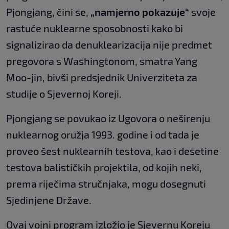
Pjongjang, čini se,
„namjerno pokazuje“
svoje
rastuće nuklearne sposobnosti kako bi
signalizirao da denuklearizacija nije predmet
pregovora s Washingtonom, smatra Yang
Moo-jin, bivši predsjednik Univerziteta za
studije o Sjevernoj Koreji.
Pjongjang se povukao iz Ugovora o neširenju
nuklearnog oružja 1993. godine i od tada je
proveo šest nuklearnih testova, kao i desetine
testova balističkih projektila, od kojih neki,
prema riječima stručnjaka, mogu dosegnuti
Sjedinjene Države.
Ovaj vojni program izložio je Sjevernu Koreju