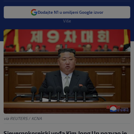
Dodajte N1 u omiljeni Google izvor
Više
via REUTERS
/
KCNA
Sjevernokorejski vođa Kim Jong Un pozvao je