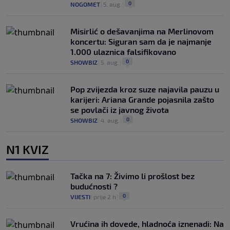
0
NOGOMET
|
5. aug.
|
Misirlić o dešavanjima na Merlinovom
koncertu: Siguran sam da je najmanje
1.000 ulaznica falsifikovano
0
SHOWBIZ
|
5. aug.
|
Pop zvijezda kroz suze najavila pauzu u
karijeri: Ariana Grande pojasnila zašto
se povlači iz javnog života
0
SHOWBIZ
|
4. aug.
|
N1 KVIZ
Tačka na 7: Živimo li prošlost bez
budućnosti ?
0
VIJESTI
|
prije 2 h
|
Vrućina ih dovede, hladnoća iznenadi: Na