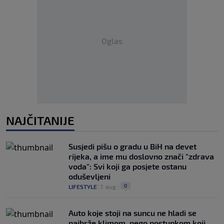
Oglas
NAJČITANIJE
Susjedi pišu o gradu u BiH na devet
rijeka, a ime mu doslovno znači "zdrava
voda": Svi koji ga posjete ostanu
oduševljeni
0
LIFESTYLE
|
7. aug.
|
Auto koje stoji na suncu ne hladi se
najbrže klimom, nego postupkom koji