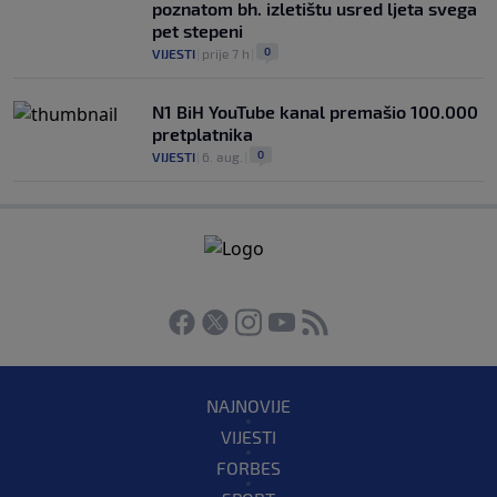
poznatom bh. izletištu usred ljeta svega
pet stepeni
0
VIJESTI
|
prije 7 h
|
N1 BiH YouTube kanal premašio 100.000
pretplatnika
0
VIJESTI
|
6. aug.
|
NAJNOVIJE
VIJESTI
FORBES