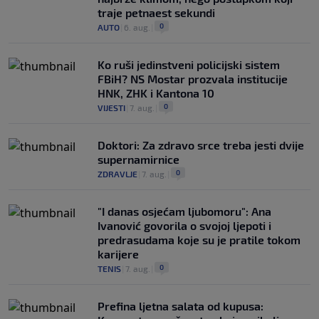
traje petnaest sekundi
0
AUTO
|
6. aug.
|
Ko ruši jedinstveni policijski sistem
FBiH? NS Mostar prozvala institucije
HNK, ZHK i Kantona 10
0
VIJESTI
|
7. aug.
|
Doktori: Za zdravo srce treba jesti dvije
supernamirnice
0
ZDRAVLJE
|
7. aug.
|
"I danas osjećam ljubomoru": Ana
Ivanović govorila o svojoj ljepoti i
predrasudama koje su je pratile tokom
karijere
0
TENIS
|
7. aug.
|
Prefina ljetna salata od kupusa: