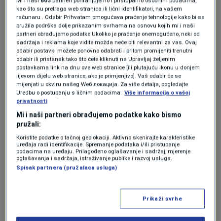
Mi i naši
603
partneri pohranjujemo i pristupamo osobnim podacima,
kao što su pretraga web stranica ili lični identifikatori, na vašem
Fotografije koje su objavili državni mediji
računaru . Odabir Prihvatam omogućava praćenje tehnologije kako bi se
prikazuju Kima kako hoda između redova
pružila podrška dolje prikazanim svrhama na osnovu kojih mi i naši
partneri obrađujemo podatke Ukoliko je praćenje onemogućeno, neki od
opreme cilindričnog oblika unutar objekta, što
sadržaja i reklama koje vidite možda neće biti relevantni za vas. Ovaj
odabir postavki možete ponovno odabrati i pritom promijeniti trenutni
bi, prema riječima pojedinih analitičara, moglo
odabir ili pristanak tako što ćete kliknuti na Upravljaj željenim
postavkama link na dnu ove web stranice [ili plutajuću ikonu u donjem
ukazivati na to da se lokacija nalazi u glavnom
lijevom dijelu web stranice, ako je primjenjivo]. Vaš odabir će se
mijenjati u okviru našeg Wеб локација. Za više detalja, pogledajte
nuklearnom kompleksu zemlje u Yongbyonu.
Uredbu o postupanju s ličnim podacima.
Više informacija o vašoj
privatnosti
Kim je rekao da je proširenje bilo nužno s
Mi i naši partneri obrađujemo podatke kako bismo
pružali:
obzirom na ono što je nazvao pogoršanjem
Koristite podatke o tačnoj geolokaciji. Aktivno skenirajte karakteristike
sigurnosnih prijetnji i dugoročnim sukobom s
uređaja radi identifikacije. Spremanje podataka i/ili pristupanje
podacima na uređaju. Prilagođeno oglašavanje i sadržaj, mjerenje
oglašavanja i sadržaja, istraživanje publike i razvoj usluga.
„najžešćim neprijateljima“
, te je potvrdio
Spisak partnera (pružalaca usluga)
politiku zemlje o jačanju nuklearnog
odvraćanja.
Prikaži svrhe
KCNA je izvijestila da je istog dana održan