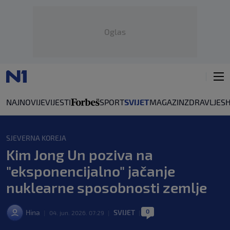
Oglas
NAJNOVIJE
VIJESTI
SPORT
SVIJET
MAGAZIN
ZDRAVLJE
S
SJEVERNA KOREJA
Kim Jong Un poziva na
"eksponencijalno" jačanje
nuklearne sposobnosti zemlje
0
Hina
SVIJET
|
04. jun. 2026. 07:29
|
|