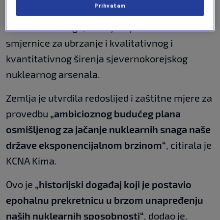
Prihvatam
ključni konsultativni sastanak o jačanju
nuklearnih snaga, na kojem je Kim iznio
smjernice za ubrzanje i kvalitativnog i
kvantitativnog širenja sjevernokorejskog
nuklearnog arsenala.
Zemlja je utvrdila redoslijed i zaštitne mjere za
provedbu
„ambicioznog budućeg plana
osmišljenog za jačanje nuklearnih snaga naše
države eksponencijalnom brzinom“
, citirala je
KCNA Kima.
Ovo je
„historijski događaj koji je postavio
epohalnu prekretnicu u brzom unapređenju
naših nuklearnih sposobnosti“
, dodao je.