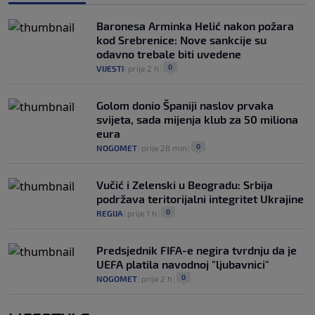
Baronesa Arminka Helić nakon požara
kod Srebrenice: Nove sankcije su
odavno trebale biti uvedene
0
VIJESTI
|
prije 2 h
|
Golom donio Španiji naslov prvaka
svijeta, sada mijenja klub za 50 miliona
eura
0
NOGOMET
|
prije 28 min
|
Vučić i Zelenski u Beogradu: Srbija
podržava teritorijalni integritet Ukrajine
0
REGIJA
|
prije 1 h
|
Predsjednik FIFA-e negira tvrdnju da je
UEFA platila navodnoj "ljubavnici"
0
NOGOMET
|
prije 2 h
|