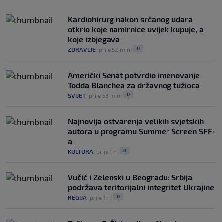
Kardiohirurg nakon srčanog udara
otkrio koje namirnice uvijek kupuje, a
koje izbjegava
0
ZDRAVLJE
|
prije 52 min
|
Američki Senat potvrdio imenovanje
Todda Blanchea za državnog tužioca
0
SVIJET
|
prije 53 min
|
Najnovija ostvarenja velikih svjetskih
autora u programu Summer Screen SFF-
a
0
KULTURA
|
prije 1 h
|
Vučić i Zelenski u Beogradu: Srbija
podržava teritorijalni integritet Ukrajine
0
REGIJA
|
prije 1 h
|