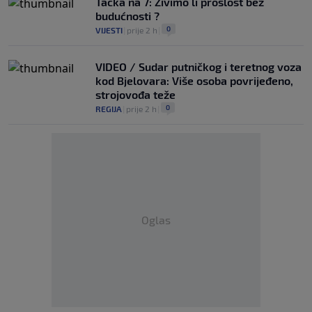
Tačka na 7: Živimo li prošlost bez
budućnosti ?
0
VIJESTI
|
prije 2 h
|
VIDEO / Sudar putničkog i teretnog voza
kod Bjelovara: Više osoba povrijeđeno,
strojovođa teže
0
REGIJA
|
prije 2 h
|
Oglas