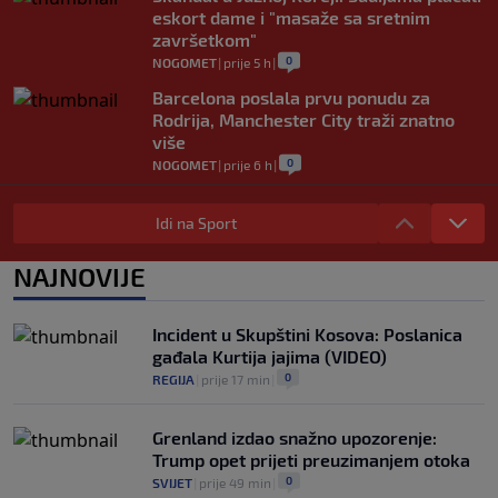
eskort dame i "masaže sa sretnim
završetkom"
0
NOGOMET
|
prije 5 h
|
Barcelona poslala prvu ponudu za
Rodrija, Manchester City traži znatno
više
0
NOGOMET
|
prije 6 h
|
Dalić će postati najskuplji hrvatski
trener u historiji i jedan od najplaćenijih
Idi na Sport
selektora svijeta
0
NOGOMET
|
prije 7 h
|
NAJNOVIJE
Otkriveno ko je bio Georginina prva
ljubav: Njihova priča ponovo postala
Incident u Skupštini Kosova: Poslanica
viralna
gađala Kurtija jajima (VIDEO)
0
NOGOMET
|
7. aug.
|
0
REGIJA
|
prije 17 min
|
Grenland izdao snažno upozorenje:
Trump opet prijeti preuzimanjem otoka
0
SVIJET
|
prije 49 min
|