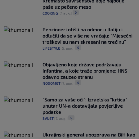
Kremasto savršenstvo koje najbolje
paše uz pečeno meso
0
COOKING
|
7. aug.
|
Penzioneri otišli na odmor u Italiju i
odlučili da se više ne vraćaju: "Mjesečni
troškovi su nam skresani na trećinu"
0
LIFESTYLE
|
5. aug.
|
Objavljeno koje države podržavaju
Infantina, a koje traže promjene: HNS
odavno zauzeo stranu
0
NOGOMET
|
7. aug.
|
"Samo za vaše oči": Izraelska "krtica"
unutar UN-a dostavljala povjerljive
podatke
0
SVIJET
|
7. aug.
|
Ukrajinski general upozorava na BiH kao