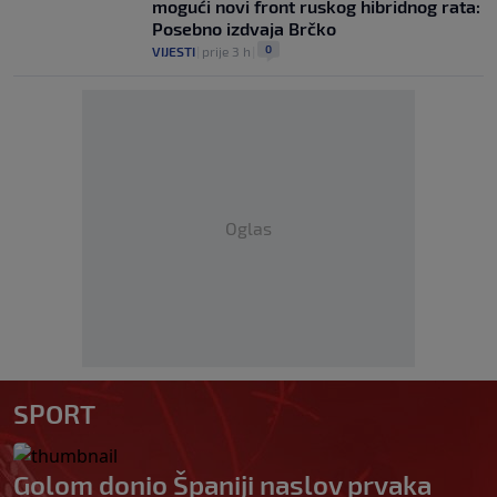
mogući novi front ruskog hibridnog rata:
Posebno izdvaja Brčko
0
VIJESTI
|
prije 3 h
|
Oglas
SPORT
Golom donio Španiji naslov prvaka