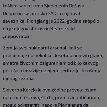
teškim sankcijama Sjedinjenih Država.
Odupirući se pritisku SAD-a i njihovih
saveznika, Pjongjang je 2022. godine saopćio
da je njegov status nuklearne sile
„nepovratan“
.
Zemlja svoj nuklearni arsenal, koji se
procjenjuje na nekoliko desetina bojevih glava,
smatra životnim osiguranjem od bilo kakvog
pokušaja invazije na njenu teritoriju ili rušenja
njenog režima.
Sjeverna Koreja je ove godine provela osam
raketnih testova, što bi, prema analitičarima,
moglo odražavati napore Pjongjanga da