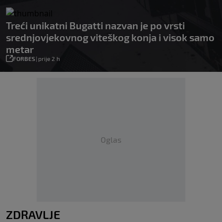
Treći unikatni Bugatti nazvan je po vrsti
srednjovjekovnog viteškog konja i visok samo
metar
FORBES
|
prije 2 h
Oglas
ZDRAVLJE