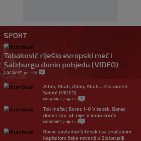
SPORT
Tabaković riješio evropski meč i
Salzburgu donio pobjedu (VIDEO)
0
NOGOMET
|
prije 1 h
|
Allah, Allah, Allah, Allah… Mohamed
Salah! (VIDEO)
0
NOGOMET
|
prije 1 h
|
Tok meča | Borac 1-0 Vitebsk: Borac
dominirao, ali nije ni imao sreće
0
NOGOMET
|
prije 1 h
|
Borac savladao Vitebsk i sa značajnim
kapitalom čeka revanš u Bjelorusiji