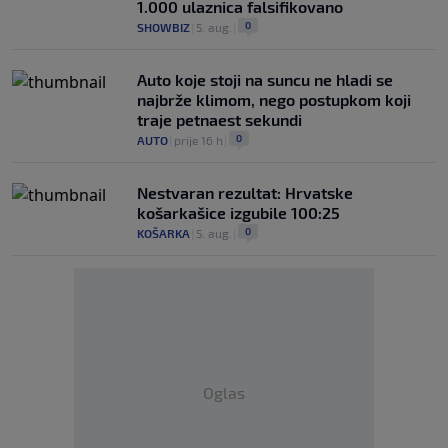
1.000 ulaznica falsifikovano
0
SHOWBIZ
|
5. aug.
|
Auto koje stoji na suncu ne hladi se
najbrže klimom, nego postupkom koji
traje petnaest sekundi
0
AUTO
|
prije 16 h
|
Nestvaran rezultat: Hrvatske
košarkašice izgubile 100:25
0
KOŠARKA
|
5. aug.
|
Oglas