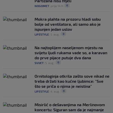
Partizana nisu htjeli
0
NOGOMET
|
prije 14 h
|
Mokra plahta na prozoru hladi sobu
bolje od ventilatora, ali samo ako je
ispunjen jedan uslov
0
LIFESTYLE
|
5. aug.
|
Na najtoplijem naseljenom mjestu na
svijetu ljudi rukama vade so, a karavan
do prve pijace putuje dva dana
0
SVIJET
|
5. aug.
|
Ornitologinja otkrila zašto sove nikad ne
treba držati kao kućne ljubimce: "Sve
što se priča o njima je neistina"
0
LIFESTYLE
|
4. aug.
|
Misirlić o dešavanjima na Merlinovom
koncertu: Siguran sam da je najmanje