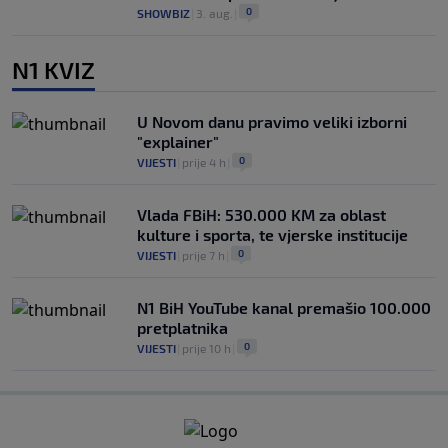
0
SHOWBIZ
|
3. aug.
|
N1 KVIZ
U Novom danu pravimo veliki izborni
"explainer"
0
VIJESTI
|
prije 4 h
|
Vlada FBiH: 530.000 KM za oblast
kulture i sporta, te vjerske institucije
0
VIJESTI
|
prije 7 h
|
N1 BiH YouTube kanal premašio 100.000
pretplatnika
0
VIJESTI
|
prije 10 h
|