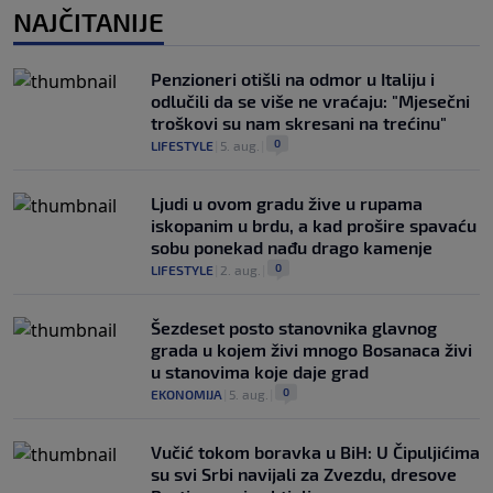
NAJČITANIJE
Penzioneri otišli na odmor u Italiju i
odlučili da se više ne vraćaju: "Mjesečni
troškovi su nam skresani na trećinu"
0
LIFESTYLE
|
5. aug.
|
Ljudi u ovom gradu žive u rupama
iskopanim u brdu, a kad prošire spavaću
sobu ponekad nađu drago kamenje
0
LIFESTYLE
|
2. aug.
|
Šezdeset posto stanovnika glavnog
grada u kojem živi mnogo Bosanaca živi
u stanovima koje daje grad
0
EKONOMIJA
|
5. aug.
|
Vučić tokom boravka u BiH: U Čipuljićima
su svi Srbi navijali za Zvezdu, dresove