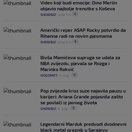
Video koji budi emocije: Dino Merlin
objavio najbolje trenutke s Koševa
0
SHOWBIZ
|
prije 7 h
|
Američki reper A$AP Rocky potvrdio da
Rihanna radi na novim pjesmama
0
SHOWBIZ
|
prije 9 h
|
Bivša Mamićeva supruga se udala za
NBA zvijezdu, pjevala se Rozga i
Marinko Rokvić
0
NOGOMET
|
5. aug.
|
Pop zvijezda kroz suze najavila pauzu u
karijeri: Ariana Grande pojasnila zašto
se povlači iz javnog života
0
SHOWBIZ
|
4. aug.
|
Legendarni Marduk predvodi dvodnevni
black metal praznik u Sarajevu