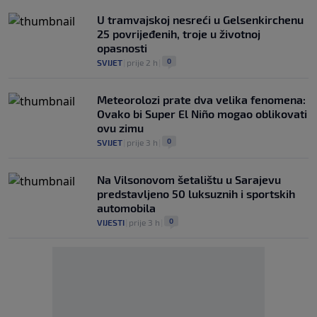
U tramvajskoj nesreći u Gelsenkirchenu
25 povrijeđenih, troje u životnoj
opasnosti
0
SVIJET
|
prije 2 h
|
Meteorolozi prate dva velika fenomena:
Ovako bi Super El Niño mogao oblikovati
ovu zimu
0
SVIJET
|
prije 3 h
|
Na Vilsonovom šetalištu u Sarajevu
predstavljeno 50 luksuznih i sportskih
automobila
0
VIJESTI
|
prije 3 h
|