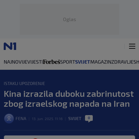
Oglas
NAJNOVIJE
VIJESTI
SPORT
SVIJET
MAGAZIN
ZDRAVLJE
S
ISTAKLI UPOZORENJE
Kina izrazila duboku zabrinutost
zbog izraelskog napada na Iran
0
FENA
SVIJET
|
13. jun. 2025. 11:16
|
|