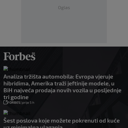
Oglas
Analiza tržišta automobila: Evropa vjeruje
hibridima, Amerika traži jeftinije modele, u
BiH najveća prodaja novih vozila u posljednje
tri godine
FORBES
|
prije 5 h
Šest poslova koje možete pokrenuti od kuće
uz minimalna ulaganja