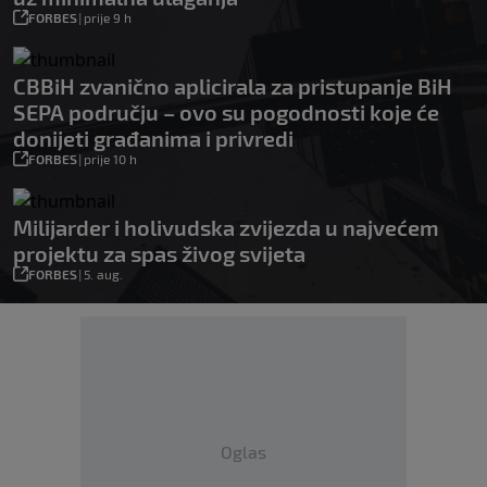
FORBES
|
prije 9 h
CBBiH zvanično aplicirala za pristupanje BiH
SEPA području – ovo su pogodnosti koje će
donijeti građanima i privredi
FORBES
|
prije 10 h
Milijarder i holivudska zvijezda u najvećem
projektu za spas živog svijeta
FORBES
|
5. aug.
Oglas