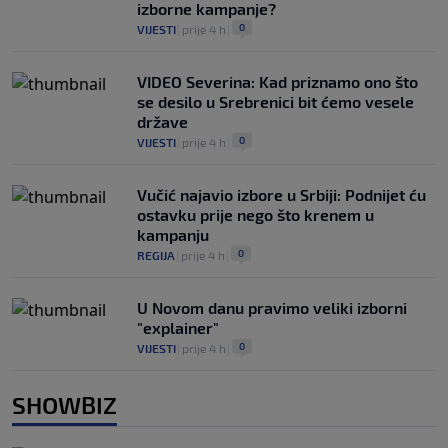
izborne kampanje?
0
VIJESTI
|
prije 4 h
|
VIDEO Severina: Kad priznamo ono što
se desilo u Srebrenici bit ćemo vesele
države
0
VIJESTI
|
prije 4 h
|
Vučić najavio izbore u Srbiji: Podnijet ću
ostavku prije nego što krenem u
kampanju
0
REGIJA
|
prije 4 h
|
U Novom danu pravimo veliki izborni
"explainer"
0
VIJESTI
|
prije 4 h
|
SHOWBIZ