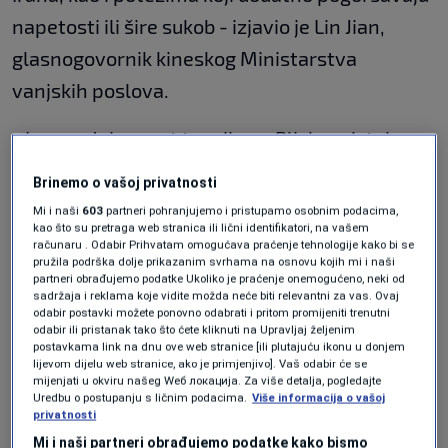
napetosti ili šire sukob - izjavio je Lin Jian,
glasnogovornik kineskog Ministarstva
vanjskih poslova.
- Iznenadni porast tenzija na Bliskom istoku
nije u interesu nijedne strane. Kina poziva sve
Brinemo o vašoj privatnosti
uključene da djeluju u pravcu mira i stabilnosti
Mi i naši
603
partneri pohranjujemo i pristupamo osobnim podacima,
kao što su pretraga web stranica ili lični identifikatori, na vašem
te izbjegnu daljnju eskalaciju, dodao je,
računaru . Odabir Prihvatam omogućava praćenje tehnologije kako bi se
pružila podrška dolje prikazanim svrhama na osnovu kojih mi i naši
naglašavajući spremnost Pekinga da igra
partneri obrađujemo podatke Ukoliko je praćenje onemogućeno, neki od
konstruktivnu ulogu u smirivanju situacije,
sadržaja i reklama koje vidite možda neće biti relevantni za vas. Ovaj
odabir postavki možete ponovno odabrati i pritom promijeniti trenutni
prenosi AFP.
odabir ili pristanak tako što ćete kliknuti na Upravljaj željenim
postavkama link na dnu ove web stranice [ili plutajuću ikonu u donjem
lijevom dijelu web stranice, ako je primjenjivo]. Vaš odabir će se
Kina ostaje jedan od ključnih ekonomskih i
mijenjati u okviru našeg Wеб локација. Za više detalja, pogledajte
Uredbu o postupanju s ličnim podacima.
Više informacija o vašoj
političkih partnera Irana, njegov najveći kupac
privatnosti
nafte i dosljedni kritičar američkih sankcija.
Mi i naši partneri obrađujemo podatke kako bismo