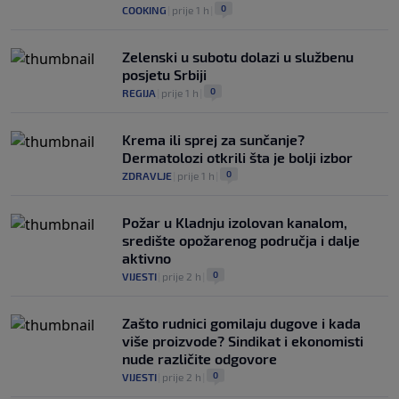
0
COOKING
|
prije 1 h
|
Zelenski u subotu dolazi u službenu
posjetu Srbiji
0
REGIJA
|
prije 1 h
|
Krema ili sprej za sunčanje?
Dermatolozi otkrili šta je bolji izbor
0
ZDRAVLJE
|
prije 1 h
|
Požar u Kladnju izolovan kanalom,
središte opožarenog područja i dalje
aktivno
0
VIJESTI
|
prije 2 h
|
Zašto rudnici gomilaju dugove i kada
više proizvode? Sindikat i ekonomisti
nude različite odgovore
0
VIJESTI
|
prije 2 h
|