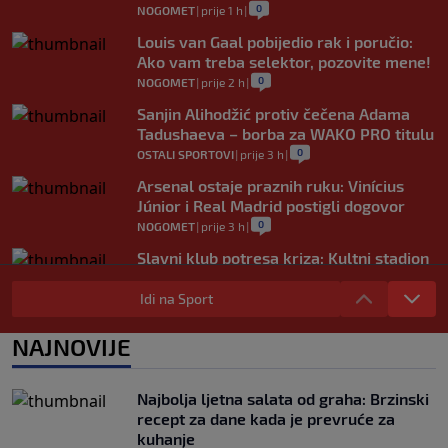
0
NOGOMET
|
prije 1 h
|
Louis van Gaal pobijedio rak i poručio:
Ako vam treba selektor, pozovite mene!
0
NOGOMET
|
prije 2 h
|
Sanjin Alihodžić protiv čečena Adama
Tadushaeva – borba za WAKO PRO titulu
0
OSTALI SPORTOVI
|
prije 3 h
|
Arsenal ostaje praznih ruku: Vinícius
Júnior i Real Madrid postigli dogovor
0
NOGOMET
|
prije 3 h
|
Slavni klub potresa kriza: Kultni stadion
u Italiji bit će prazan na početku sezone,
navijači objavili rat upravi
Idi na Sport
0
NOGOMET
|
prije 4 h
|
NAJNOVIJE
Izvinjenje s elementima prijetnje i
„gomila slabića“ u UEFA-i
0
NOGOMET
|
prije 4 h
|
Najbolja ljetna salata od graha: Brzinski
recept za dane kada je prevruće za
kuhanje