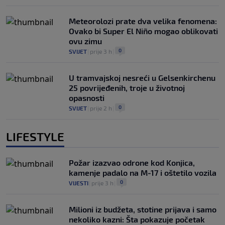
Meteorolozi prate dva velika fenomena:
Ovako bi Super El Niño mogao oblikovati
ovu zimu
0
SVIJET
|
prije 3 h
|
U tramvajskoj nesreći u Gelsenkirchenu
25 povrijeđenih, troje u životnoj
opasnosti
0
SVIJET
|
prije 2 h
|
LIFESTYLE
Požar izazvao odrone kod Konjica,
kamenje padalo na M-17 i oštetilo vozila
0
VIJESTI
|
prije 3 h
|
Milioni iz budžeta, stotine prijava i samo
nekoliko kazni: Šta pokazuje početak