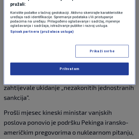
pružali:
U martu je Kina bila domaćin sastanka sa
Koristite podatke o tačnoj geolokaciji. Aktivno skenirajte karakteristike
uređaja radi identifikacije. Spremanje podataka i/ili pristupanje
podacima na uređaju. Prilagođeno oglašavanje i sadržaj, mjerenje
iranskim i ruskim zvaničnicima o nuklearnom
oglašavanja i sadržaja, istraživanje publike i razvoj usluga.
Spisak partnera (pružalaca usluga)
programu Teherana, dok je američki
predsjednik Donald Trump pokušavao postići
Prikaži svrhe
novi nuklearni sporazum s Iranom.
Tada su ove tri zemlje zajednički pozvale na
Prihvatam
diplomatiju umjesto prijetnji i pritisaka, te
zahtijevale ukidanje „nezakonitih jednostranih
sankcija“.
Prošli mjesec kineski ministar vanjskih
poslova ponovio je podršku Pekinga iransko-
američkim pregovorima o nuklearnom pitanju,