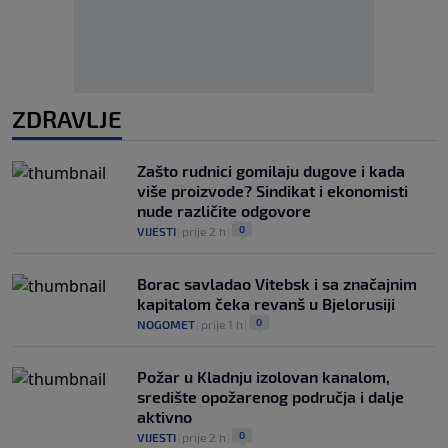
ZDRAVLJE
Zašto rudnici gomilaju dugove i kada
više proizvode? Sindikat i ekonomisti
nude različite odgovore
0
VIJESTI
|
prije 2 h
|
Borac savladao Vitebsk i sa značajnim
kapitalom čeka revanš u Bjelorusiji
0
NOGOMET
|
prije 1 h
|
Požar u Kladnju izolovan kanalom,
središte opožarenog područja i dalje
aktivno
0
VIJESTI
|
prije 2 h
|