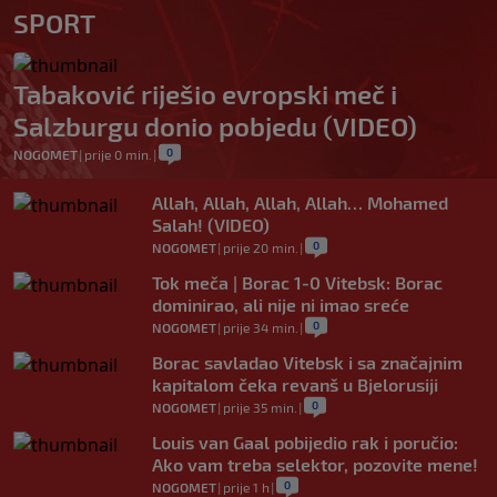
SPORT
Tabaković riješio evropski meč i
Salzburgu donio pobjedu (VIDEO)
0
NOGOMET
|
prije 0 min.
|
Allah, Allah, Allah, Allah… Mohamed
Salah! (VIDEO)
0
NOGOMET
|
prije 20 min.
|
Tok meča | Borac 1-0 Vitebsk: Borac
dominirao, ali nije ni imao sreće
0
NOGOMET
|
prije 34 min.
|
Borac savladao Vitebsk i sa značajnim
kapitalom čeka revanš u Bjelorusiji
0
NOGOMET
|
prije 35 min.
|
Louis van Gaal pobijedio rak i poručio:
Ako vam treba selektor, pozovite mene!
0
NOGOMET
|
prije 1 h
|