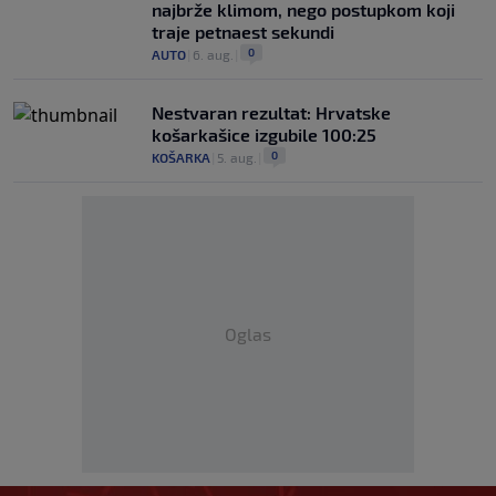
najbrže klimom, nego postupkom koji
traje petnaest sekundi
0
AUTO
|
6. aug.
|
Nestvaran rezultat: Hrvatske
košarkašice izgubile 100:25
0
KOŠARKA
|
5. aug.
|
Oglas