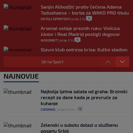
Sanjin Alihodžić protiv čečena Adama
Tadushaeva – borba za WAKO PRO titulu
0
OSTALI SPORTOVI
|
prije 2 h
|
Arsenal ostaje praznih ruku: Vinícius
Júnior i Real Madrid postigli dogovor
0
NOGOMET
|
prije 2 h
|
Slavni klub potresa kriza: Kultni stadion
u Italiji bit će prazan na početku sezone,
navijači objavili rat upravi
Idi na Sport
0
NOGOMET
|
prije 3 h
|
NAJNOVIJE
Izvinjenje s elementima prijetnje i
„gomila slabića“ u UEFA-i
0
NOGOMET
|
prije 3 h
|
Najbolja ljetna salata od graha: Brzinski
recept za dane kada je prevruće za
kuhanje
0
COOKING
|
prije 0 min.
|
Zelenski u subotu dolazi u službenu
posjetu Srbiji