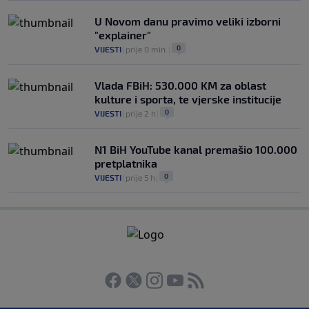
U Novom danu pravimo veliki izborni
"explainer"
0
VIJESTI
|
prije 0 min.
|
Vlada FBiH: 530.000 KM za oblast
kulture i sporta, te vjerske institucije
0
VIJESTI
|
prije 2 h
|
N1 BiH YouTube kanal premašio 100.000
pretplatnika
0
VIJESTI
|
prije 5 h
|