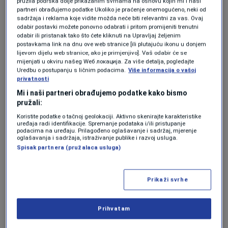
pružila podrška dolje prikazanim svrhama na osnovu kojih mi i naši
vrijednost".
partneri obrađujemo podatke Ukoliko je praćenje onemogućeno, neki od
sadržaja i reklama koje vidite možda neće biti relevantni za vas. Ovaj
odabir postavki možete ponovno odabrati i pritom promijeniti trenutni
odabir ili pristanak tako što ćete kliknuti na Upravljaj željenim
Trump je bio frustriran što su njegovi napori da
postavkama link na dnu ove web stranice [ili plutajuću ikonu u donjem
lijevom dijelu web stranice, ako je primjenjivo]. Vaš odabir će se
posreduje u mirovnom sporazumu između
mijenjati u okviru našeg Wеб локација. Za više detalja, pogledajte
Uredbu o postupanju s ličnim podacima.
Više informacija o vašoj
Moskve i Kijeva nakon tri godine rata do sada
privatnosti
bili neuspješni, a Bijela kuća je od tada
Mi i naši partneri obrađujemo podatke kako bismo
pružali:
pokrenula sve hitniji pritisak da se postigne
Koristite podatke o tačnoj geolokaciji. Aktivno skenirajte karakteristike
dogovor.
uređaja radi identifikacije. Spremanje podataka i/ili pristupanje
podacima na uređaju. Prilagođeno oglašavanje i sadržaj, mjerenje
oglašavanja i sadržaja, istraživanje publike i razvoj usluga.
Spisak partnera (pružalaca usluga)
Američki mirovni plan uključuje američko
priznanje ruske kontrole nad Krimom –
Prikaži svrhe
južnim ukrajinskim poluotokom koji je
Moskva nezakonito anektirala prije više
Prihvatam
od deset godina – i dao bi Rusiji dodatni