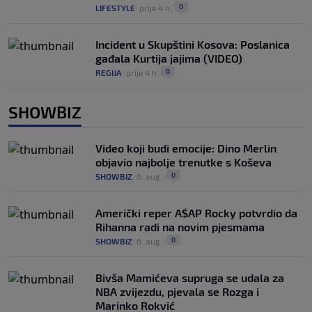
0
LIFESTYLE
|
prije 4 h
|
Incident u Skupštini Kosova: Poslanica
gađala Kurtija jajima (VIDEO)
0
REGIJA
|
prije 4 h
|
SHOWBIZ
Video koji budi emocije: Dino Merlin
objavio najbolje trenutke s Koševa
0
SHOWBIZ
|
6. aug.
|
Američki reper A$AP Rocky potvrdio da
Rihanna radi na novim pjesmama
0
SHOWBIZ
|
6. aug.
|
Bivša Mamićeva supruga se udala za
NBA zvijezdu, pjevala se Rozga i
Marinko Rokvić