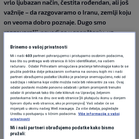
vrlo ljubazan način, čestita rođendan, ali još
važnije – da razgovaramo o Iranu, zemlji koju
on veoma dobro poznaje. Dugo smo
razgovarali
", navodi se u saopštenju, uz
dodatak:
Brinemo o vašoj privatnosti
"
On smatra, kao i ja, da rat između Izraela i
Mi i naši
603
partneri pohranjujemo i pristupamo osobnim podacima,
kao što su pretraga web stranica ili lični identifikatori, na vašem
Irana treba da se završi, na što sam mu
računaru . Odabir Prihvatam omogućava praćenje tehnologije kako bi se
pružila podrška dolje prikazanim svrhama na osnovu kojih mi i naši
objasnio da i njegov rat treba da se završi
".
partneri obrađujemo podatke Ukoliko je praćenje onemogućeno, neki od
sadržaja i reklama koje vidite možda neće biti relevantni za vas. Ovaj
odabir postavki možete ponovno odabrati i pritom promijeniti trenutni
odabir ili pristanak tako što ćete kliknuti na Upravljaj željenim
Dok Izrael napada, američki
postavkama link na dnu ove web stranice [ili plutajuću ikonu u donjem
zvaničnik govori: "Nadamo se da će
lijevom dijelu web stranice, ako je primjenjivo]. Vaš odabir će se
Iranci uskoro sjesti za pregovarački
mijenjati u okviru našeg Wеб локација. Za više detalja, pogledajte
sto"
Uredbu o postupanju s ličnim podacima.
Više informacija o vašoj
SVIJET
|
14. jun.
privatnosti
Iran kaže da je požar u gasnoj
Mi i naši partneri obrađujemo podatke kako bismo
rafineriji stavljen pod kontrolu
pružali:
SVIJET
|
14. jun.