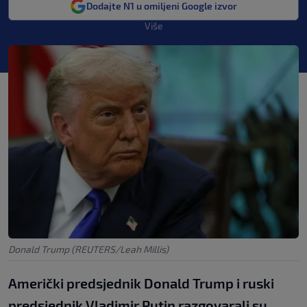
Dodajte N1 u omiljeni Google izvor
Više
Donald Trump (REUTERS/Leah Millis)
Američki predsjednik Donald Trump i ruski
predsjednik Vladimir Putin razgovarali su