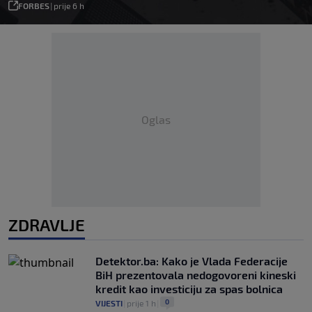
FORBES
|
prije 6 h
Oglas
ZDRAVLJE
Detektor.ba: Kako je Vlada Federacije
BiH prezentovala nedogovoreni kineski
kredit kao investiciju za spas bolnica
0
VIJESTI
|
prije 1 h
|