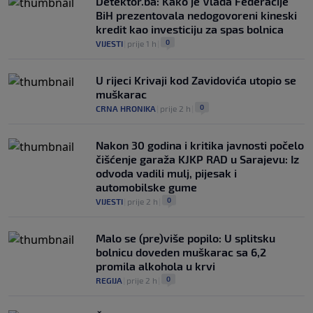
Detektor.ba: Kako je Vlada Federacije
BiH prezentovala nedogovoreni kineski
kredit kao investiciju za spas bolnica
0
VIJESTI
|
prije 1 h
|
U rijeci Krivaji kod Zavidovića utopio se
muškarac
0
CRNA HRONIKA
|
prije 2 h
|
Nakon 30 godina i kritika javnosti počelo
čišćenje garaža KJKP RAD u Sarajevu: Iz
odvoda vadili mulj, pijesak i
automobilske gume
0
VIJESTI
|
prije 2 h
|
Malo se (pre)više popilo: U splitsku
bolnicu doveden muškarac sa 6,2
promila alkohola u krvi
0
REGIJA
|
prije 2 h
|