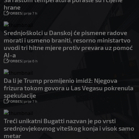
hrane
FORBES
|
prije 7 h
Srednjoškolci u Danskoj će pismene radove
morati i usmeno braniti, resorno ministartvo
uvodi tri hitne mjere protiv prevara uz pomoć
AI-a
FORBES
|
prije 6 h
Da li je Trump promijenio imidž: Njegova
frizura tokom govora u Las Vegasu pokrenula
spekulacije
FORBES
|
prije 7 h
Treći unikatni Bugatti nazvan je po vrsti
srednjovjekovnog viteškog konja i visok samo
metar