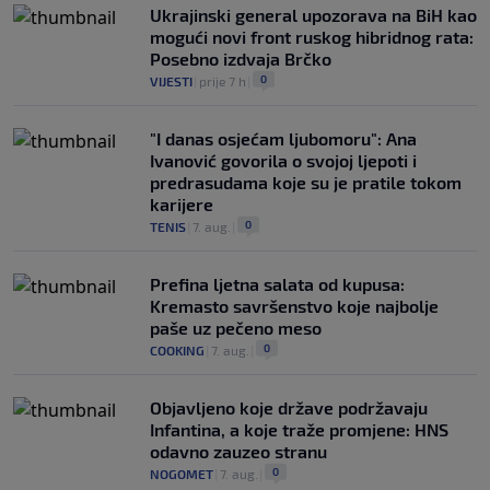
Ukrajinski general upozorava na BiH kao
mogući novi front ruskog hibridnog rata:
Posebno izdvaja Brčko
0
VIJESTI
|
prije 7 h
|
"I danas osjećam ljubomoru": Ana
Ivanović govorila o svojoj ljepoti i
predrasudama koje su je pratile tokom
karijere
0
TENIS
|
7. aug.
|
Prefina ljetna salata od kupusa:
Kremasto savršenstvo koje najbolje
paše uz pečeno meso
0
COOKING
|
7. aug.
|
Objavljeno koje države podržavaju
Infantina, a koje traže promjene: HNS
odavno zauzeo stranu
0
NOGOMET
|
7. aug.
|