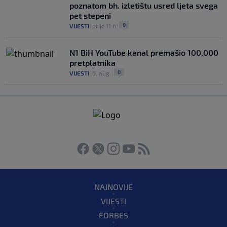
poznatom bh. izletištu usred ljeta svega
pet stepeni
0
VIJESTI
|
prije 11 h
|
N1 BiH YouTube kanal premašio 100.000
pretplatnika
0
VIJESTI
|
6. aug.
|
NAJNOVIJE
VIJESTI
FORBES