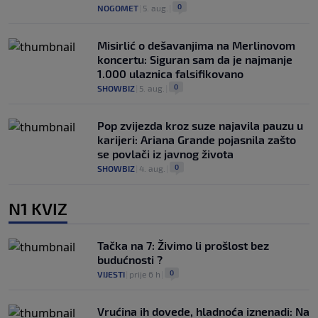
0
NOGOMET
|
5. aug.
|
Misirlić o dešavanjima na Merlinovom
koncertu: Siguran sam da je najmanje
1.000 ulaznica falsifikovano
0
SHOWBIZ
|
5. aug.
|
Pop zvijezda kroz suze najavila pauzu u
karijeri: Ariana Grande pojasnila zašto
se povlači iz javnog života
0
SHOWBIZ
|
4. aug.
|
N1 KVIZ
Tačka na 7: Živimo li prošlost bez
budućnosti ?
0
VIJESTI
|
prije 6 h
|
Vrućina ih dovede, hladnoća iznenadi: Na