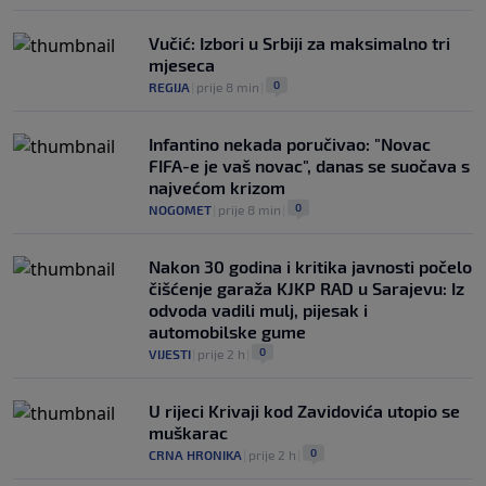
Vučić: Izbori u Srbiji za maksimalno tri
mjeseca
0
REGIJA
|
prije 8 min
|
Infantino nekada poručivao: "Novac
FIFA-e je vaš novac", danas se suočava s
najvećom krizom
0
NOGOMET
|
prije 8 min
|
Nakon 30 godina i kritika javnosti počelo
čišćenje garaža KJKP RAD u Sarajevu: Iz
odvoda vadili mulj, pijesak i
automobilske gume
0
VIJESTI
|
prije 2 h
|
U rijeci Krivaji kod Zavidovića utopio se
muškarac
0
CRNA HRONIKA
|
prije 2 h
|