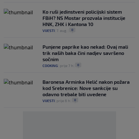
Ko ruši jedinstveni policijski sistem
FBiH? NS Mostar prozvala institucije
HNK, ZHK i Kantona 10
0
VIJESTI
|
7. aug.
|
Punjene paprike kao nekad: Ovaj mali
trik naših baka čini nadjev savršeno
sočnim
0
COOKING
|
prije 7 h
|
Baronesa Arminka Helić nakon požara
kod Srebrenice: Nove sankcije su
odavno trebale biti uvedene
0
VIJESTI
|
prije 6 h
|