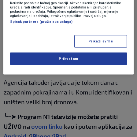
Koristite podatke o tačnoj geolokaciji. Aktivno skenirajte karakteristike
uređaja radi identifikacije. Spremanje podataka i/ili pristupanje
podacima na uređaju. Prilagođeno oglašavanje i sadržaj, mjerenje
oglašavanja i sadržaja, istraživanje publike i razvoj usluga.
U međuvremenu Izrael izvodi napade, a
Spisak partnera (pružalaca usluga)
iranska mreža protivzračne odbrane
aktivirana je u Teheranu, Hormozganu,
Prikaži svrhe
Kermanshahu, Zapadnom Azerbejdžanu,
Lorestanu i Khuzestanu, prenosi iranska
Prihvatam
novinska agencija Tasnim.
Agencija također javlja da je tokom dana u
zapadnim pokrajinama i u Komu identifikovan i
uništen veliki broj dronova.
╰┈➤ Program N1 televizije možete pratiti
UŽIVO na
ovom linku
kao i putem aplikacija za
Android
/
iPhone/iPad