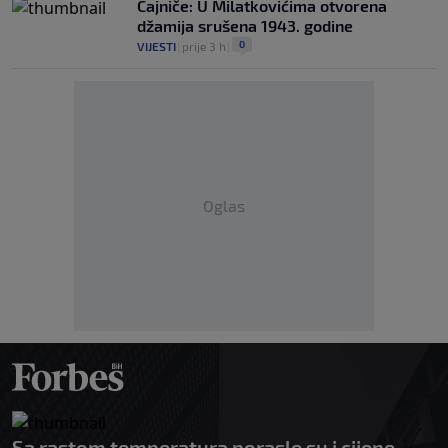
Čajniče: U Milatkovićima otvorena
džamija srušena 1943. godine
0
VIJESTI
|
prije 3 h
|
Oglas
Sa rastom temperatura porasle su i cijene