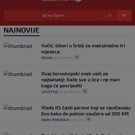
River Plate napravio veliki posao:
Reprezentativac Argentine stigao iz
Idi na Sport
Atlético Madrida
0
NOGOMET
|
prije 1 h
|
NAJNOVIJE
Gasol savjetovao Wembanyamu:
Najopasniji je u reketu, ali mora dodatno
Vučić: Izbori u Srbiji za maksimalno tri
ojačati
mjeseca
0
KOŠARKA
|
prije 1 h
|
0
REGIJA
|
prije 8 min
|
Ovaj horoskopski znak važi za
najbahatiji: Kaže sve u lice i ne mari
koga će povrijediti
0
LIFESTYLE
|
prije 36 min
|
Vlada KS časti parove koji se vjenčavaju:
Evo kako do poklon vaučera od 300 KM
0
DOM I PORODICA
|
prije 1 h
|