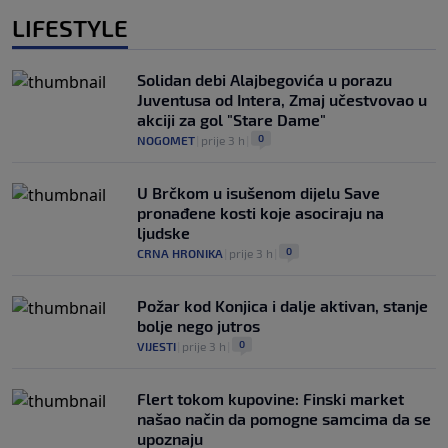
LIFESTYLE
Solidan debi Alajbegovića u porazu
Juventusa od Intera, Zmaj učestvovao u
akciji za gol "Stare Dame"
0
NOGOMET
|
prije 3 h
|
U Brčkom u isušenom dijelu Save
pronađene kosti koje asociraju na
ljudske
0
CRNA HRONIKA
|
prije 3 h
|
Požar kod Konjica i dalje aktivan, stanje
bolje nego jutros
0
VIJESTI
|
prije 3 h
|
Flert tokom kupovine: Finski market
našao način da pomogne samcima da se
upoznaju