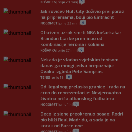
0
KOŠARKA
|
prije 20 min
|
Jakirovićev Hull City doživio prvi poraz
na pripremama, bolji bio Eintracht
0
NOGOMET
|
prije 23 min
|
Otkriven uzrok smrti NBA košarkaša:
Brandon Clarke preminuo od
kombinacije heroina i kokaina
0
KOŠARKA
|
prije 27 min
|
Nekada je vladao svjetskim tenisom,
danas ga mnogi jedva prepoznaju:
Ovako izgleda Pete Sampras
0
TENIS
|
prije 1 h
|
Od ilegalnog prelaska granice i rada na
crno do reprezentacije: Nevjerovatna
životna priča albanskog fudbalera
0
NOGOMET
|
prije 1 h
|
Deco iz sjene preokrenuo posao: Rodri
bio bliži Real Madridu, a sada je na
korak od Barcelone
0
NOGOMET
|
prije 1 h
|