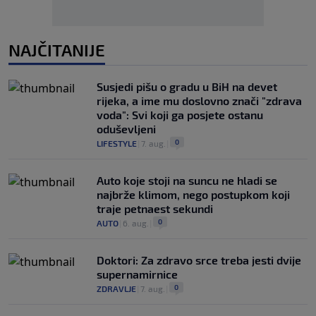
NAJČITANIJE
Susjedi pišu o gradu u BiH na devet
rijeka, a ime mu doslovno znači "zdrava
voda": Svi koji ga posjete ostanu
oduševljeni
0
LIFESTYLE
|
7. aug.
|
Auto koje stoji na suncu ne hladi se
najbrže klimom, nego postupkom koji
traje petnaest sekundi
0
AUTO
|
6. aug.
|
Doktori: Za zdravo srce treba jesti dvije
supernamirnice
0
ZDRAVLJE
|
7. aug.
|