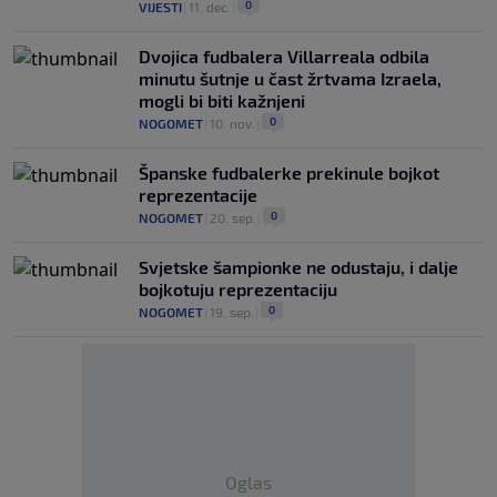
0
VIJESTI
|
11. dec.
|
Dvojica fudbalera Villarreala odbila
minutu šutnje u čast žrtvama Izraela,
mogli bi biti kažnjeni
0
NOGOMET
|
10. nov.
|
Španske fudbalerke prekinule bojkot
reprezentacije
0
NOGOMET
|
20. sep.
|
Svjetske šampionke ne odustaju, i dalje
bojkotuju reprezentaciju
0
NOGOMET
|
19. sep.
|
Oglas