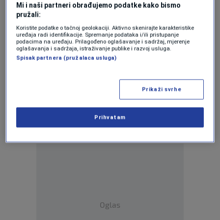
Mi i naši partneri obrađujemo podatke kako bismo
pružali:
Cijene divljaju, građani uzvraćaju
bojkotom: Hoće li biti efekta?
Koristite podatke o tačnoj geolokaciji. Aktivno skenirajte karakteristike
uređaja radi identifikacije. Spremanje podataka i/ili pristupanje
0
VIJESTI
|
30. jan.
|
podacima na uređaju. Prilagođeno oglašavanje i sadržaj, mjerenje
oglašavanja i sadržaja, istraživanje publike i razvoj usluga.
Kako su Izrael i Italija natjerali
Spisak partnera (pružalaca usluga)
supermarkete da se takmiče ko je
jeftiniji?
0
VIJESTI
|
30. jan.
|
Prikaži svrhe
Bojkot dao rezultate: Konzum spustio
Prihvatam
cijene čak 250 proizvoda
0
REGIJA
|
30. jan.
|
Oglas