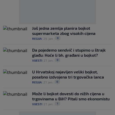
Još jedna zemlja planira bojkot
supermarketa zbog visokih cijena
0
REGIJA
|
29. jan.
|
Da pojedemo sendvič i stupimo u štrajk
glađu: Hoće li bh. građani u bojkot?
0
VIJESTI
|
27. jan.
|
U Hrvatskoj najavljen veliki bojkot,
posebno izdvojena tri trgovačka lanca
0
REGIJA
|
27. jan.
|
Može li bojkot dovesti do nižih cijena u
trgovinama u BiH? Pitali smo ekonomistu
1
VIJESTI
|
27. jan.
|