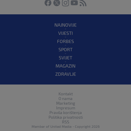
NAJNOVIJE
VIJESTI
FORBES
SPORT
SVIJET
MAGAZIN
ZDRAVLJE
Kontakt
O nama
Marketing
Impresum
Pravila korištenja
Politika privatnosti
RSS
Member of
United Media
- Copyright 2026