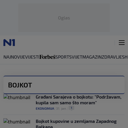
Oglas
NAJNOVIJE
VIJESTI
SPORT
SVIJET
MAGAZIN
ZDRAVLJE
SH
BOJKOT
Građani Sarajeva o bojkotu: "Podržavam,
kupila sam samo što moram"
1
EKONOMIJA
|
31. jan.
|
Bojkot kupovine u zemljama Zapadnog
Balkana