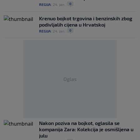
0
REGIJA
|
24. jan.
|
Krenuo bojkot trgovina i benzinskih zbog
podivljalih cijena u Hrvatskoj
0
REGIJA
|
24. jan.
|
Oglas
Nakon poziva na bojkot, oglasila se
kompanija Zara: Kolekcija je osmišljena u
julu