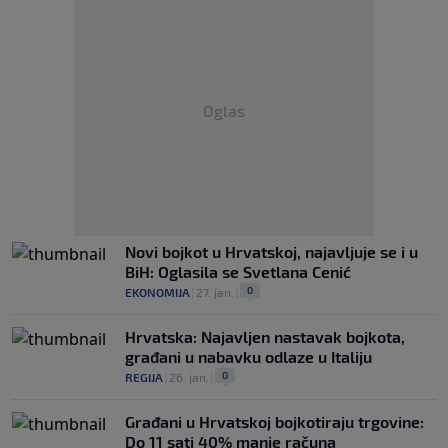
Oglas
Novi bojkot u Hrvatskoj, najavljuje se i u
BiH: Oglasila se Svetlana Cenić
0
EKONOMIJA
|
27. jan.
|
Hrvatska: Najavljen nastavak bojkota,
građani u nabavku odlaze u Italiju
0
REGIJA
|
26. jan.
|
Građani u Hrvatskoj bojkotiraju trgovine:
Do 11 sati 40% manje računa