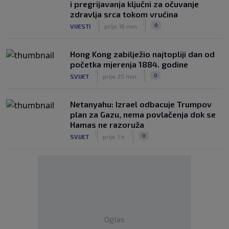
i pregrijavanja ključni za očuvanje
zdravlja srca tokom vrućina
|
|
0
VIJESTI
prije 16 min
Hong Kong zabilježio najtopliji dan od
početka mjerenja 1884. godine
|
|
0
SVIJET
prije 25 min
Netanyahu: Izrael odbacuje Trumpov
plan za Gazu, nema povlačenja dok se
Hamas ne razoruža
|
|
0
SVIJET
prije 1 h
Oglas