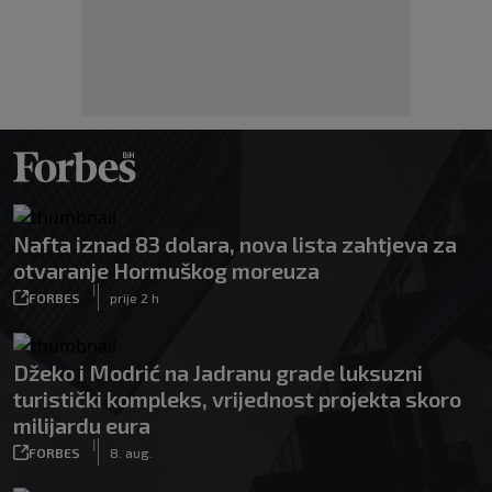
Nafta iznad 83 dolara, nova lista zahtjeva za
otvaranje Hormuškog moreuza
|
FORBES
prije 2 h
Džeko i Modrić na Jadranu grade luksuzni
turistički kompleks, vrijednost projekta skoro
milijardu eura
|
FORBES
8. aug.