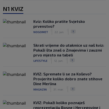
N1 KVIZ
Kviz: Koliko pratite Svjetsko
prvenstvo?
|
|
1
NOGOMET
22. jun.
Skrati vrijeme do utakmice uz naš kviz:
Pokaži šta znaš o Zmajevima i zauzmi
prvo mjesto na tabeli
|
|
1
LIFESTYLE
12. jun.
KVIZ: Spremate li se za Koševo?
Provjerite koliko dobro znate stihove
Dine Merlina
|
|
1
MAGAZIN
31. mar.
KVIZ: Pokaži koliko poznaješ
reprezentaciju Bosne i Hercegovine i