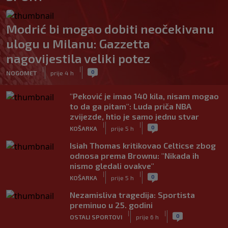
Modrić bi mogao dobiti neočekivanu
ulogu u Milanu: Gazzetta
nagovijestila veliki potez
|
|
0
NOGOMET
prije 4 h
"Peković je imao 140 kila, nisam mogao
to da ga pitam": Luda priča NBA
zvijezde, htio je samo jednu stvar
|
|
0
KOŠARKA
prije 5 h
Isiah Thomas kritikovao Celticse zbog
odnosa prema Brownu: "Nikada ih
nismo gledali ovakve"
|
|
0
KOŠARKA
prije 5 h
Nezamisliva tragedija: Sportista
preminuo u 25. godini
|
|
0
OSTALI SPORTOVI
prije 6 h