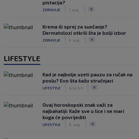
pistacija?
|
|
0
ZDRAVLJE
7. aug.
Krema ili sprej za sunčanje?
Dermatolozi otkrili šta je bolji izbor
|
|
0
ZDRAVLJE
6. aug.
LIFESTYLE
Kad je najbolje uzeti pauzu za ručak na
poslu? Evo šta kažu stručnjaci
|
|
0
LIFESTYLE
prije 6 h
Ovaj horoskopski znak važi za
najbahatiji: Kaže sve u lice i ne mari
koga će povrijediti
|
|
0
LIFESTYLE
8. aug.