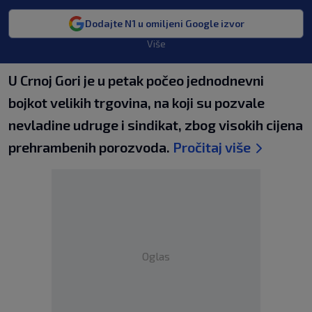
Dodajte N1 u omiljeni Google izvor
Više
U Crnoj Gori je u petak počeo jednodnevni
bojkot velikih trgovina, na koji su pozvale
nevladine udruge i sindikat, zbog visokih cijena
prehrambenih porozvoda.
Pročitaj više
Oglas