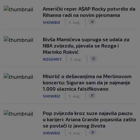
Američki reper A$AP Rocky potvrdio da
Rihanna radi na novim pjesmama
|
|
0
SHOWBIZ
6. aug.
Bivša Mamićeva supruga se udala za
NBA zvijezdu, pjevala se Rozga i
Marinko Rokvić
|
|
0
NOGOMET
5. aug.
Misirlić o dešavanjima na Merlinovom
koncertu: Siguran sam da je najmanje
1.000 ulaznica falsifikovano
|
|
0
SHOWBIZ
5. aug.
Pop zvijezda kroz suze najavila pauzu
u karijeri: Ariana Grande pojasnila zašto
se povlači iz javnog života
|
|
0
SHOWBIZ
4. aug.