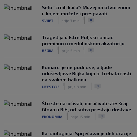
Selo "crnih kuća": Muzej na otvorenom
u kojem možete i prespavati
|
|
0
SVIJET
prije 3 min
Tragedija u Istri: Poljski ronilac
preminuo u medulinskom akvatoriju
|
|
0
REGIJA
prije 6 min
Komarci je ne podnose, a ljude
oduševljava: Biljka koja bi trebala rasti
na svakom balkonu
|
|
0
LIFESTYLE
prije 8 min
Što ste naručivali, naručivali ste: Kraj
Glova u BiH, od sutra prestaju dostave
|
|
0
EKONOMIJA
prije 15 min
Kardiologinja: Sprječavanje dehidracije