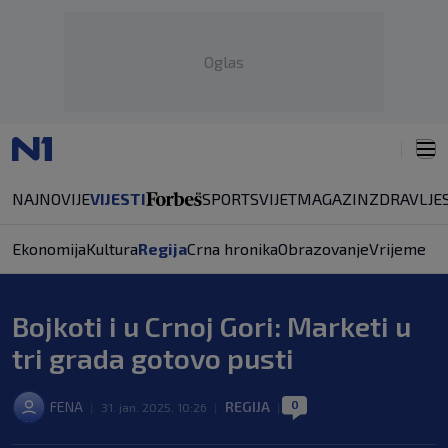
Oglas
NAJNOVIJE
VIJESTI
SPORT
SVIJET
MAGAZIN
ZDRAVLJE
Ekonomija
Kultura
Regija
Crna hronika
Obrazovanje
Vrijeme
Bojkoti i u Crnoj Gori: Marketi u
tri grada gotovo pusti
0
FENA
REGIJA
|
31. jan. 2025. 10:26
|
|