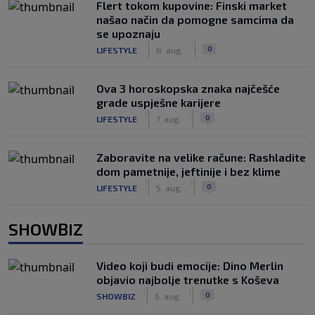
Flert tokom kupovine: Finski market
našao način da pomogne samcima da
se upoznaju
|
|
0
LIFESTYLE
8. aug.
Ova 3 horoskopska znaka najčešće
grade uspješne karijere
|
|
0
LIFESTYLE
7. aug.
Zaboravite na velike račune: Rashladite
dom pametnije, jeftinije i bez klime
|
|
0
LIFESTYLE
5. aug.
SHOWBIZ
Video koji budi emocije: Dino Merlin
objavio najbolje trenutke s Koševa
|
|
0
SHOWBIZ
6. aug.