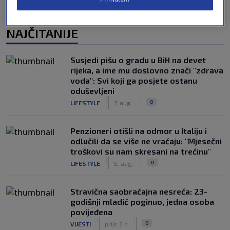
NAJČITANIJE
Susjedi pišu o gradu u BiH na devet
rijeka, a ime mu doslovno znači "zdrava
voda": Svi koji ga posjete ostanu
oduševljeni
|
|
0
LIFESTYLE
7. aug.
Penzioneri otišli na odmor u Italiju i
odlučili da se više ne vraćaju: "Mjesečni
troškovi su nam skresani na trećinu"
|
|
0
LIFESTYLE
5. aug.
Stravična saobraćajna nesreća: 23-
godišnji mladić poginuo, jedna osoba
povijeđena
|
|
0
VIJESTI
prije 2 h