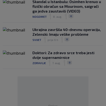
Skandal u Istanbulu: Osimhen krenuo u
fizički obračun sa Mourinom, saigrači
ga jedva zaustavili (VIDEO)
|
|
0
NOGOMET
8. aug.
Ukrajina završila 40-dnevnu operaciju,
Zelenski: Imaju velike probleme
|
|
0
SVIJET
prije 6 h
Doktori: Za zdravo srce treba jesti
dvije supernamirnice
|
|
0
ZDRAVLJE
7. aug.
Oglas