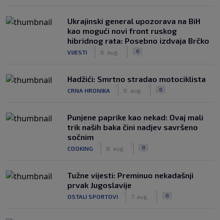
Ukrajinski general upozorava na BiH
kao mogući novi front ruskog
hibridnog rata: Posebno izdvaja Brčko
|
|
0
VIJESTI
8. aug.
Hadžići: Smrtno stradao motociklista
|
|
0
CRNA HRONIKA
8. aug.
Punjene paprike kao nekad: Ovaj mali
trik naših baka čini nadjev savršeno
sočnim
|
|
0
COOKING
8. aug.
Tužne vijesti: Preminuo nekadašnji
prvak Jugoslavije
|
|
0
OSTALI SPORTOVI
7. aug.