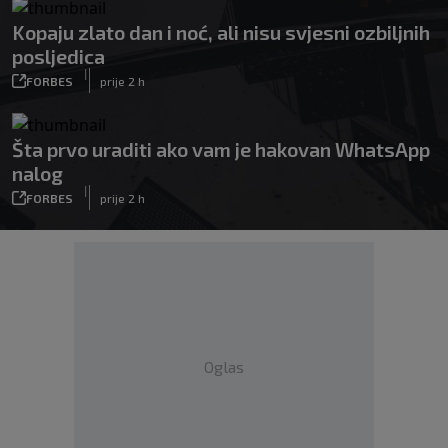
Kopaju zlato dan i noć, ali nisu svjesni ozbiljnih
posljedica
|
FORBES
prije 2 h
Šta prvo uraditi ako vam je hakovan WhatsApp
nalog
|
FORBES
prije 2 h
Oglas