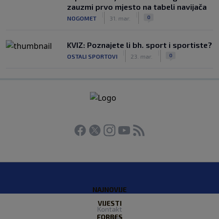
zauzmi prvo mjesto na tabeli navijača
|
|
0
NOGOMET
31. mar.
KVIZ: Poznajete li bh. sport i sportiste?
|
|
0
OSTALI SPORTOVI
23. mar.
NAJNOVIJE
VIJESTI
Kontakt
FORBES
O nama