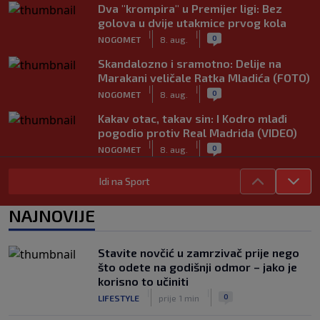
Dva "krompira" u Premijer ligi: Bez
golova u dvije utakmice prvog kola
|
|
0
NOGOMET
8. aug.
Skandalozno i sramotno: Delije na
Marakani veličale Ratka Mladića (FOTO)
|
|
0
NOGOMET
8. aug.
Kakav otac, takav sin: I Kodro mlađi
pogodio protiv Real Madrida (VIDEO)
|
|
0
NOGOMET
8. aug.
Sudija dosjetljivim komentarom
Idi na Sport
nasmijao publiku nakon žalbe tenisera
(VIDEO)
NAJNOVIJE
|
|
0
TENIS
8. aug.
Haos u Irskoj: Navijač utrčao na teren i
Stavite novčić u zamrzivač prije nego
nasrnuo na gostujuće fudbalere
što odete na godišnji odmor – jako je
(VIDEO)
korisno to učiniti
|
|
0
NOGOMET
8. aug.
|
|
0
LIFESTYLE
prije 1 min