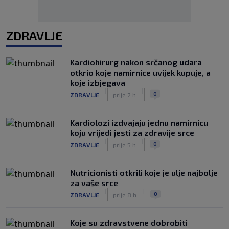
ZDRAVLJE
Kardiohirurg nakon srčanog udara
otkrio koje namirnice uvijek kupuje, a
koje izbjegava
|
|
0
ZDRAVLJE
prije 2 h
Kardiolozi izdvajaju jednu namirnicu
koju vrijedi jesti za zdravije srce
|
|
0
ZDRAVLJE
prije 5 h
Nutricionisti otkrili koje je ulje najbolje
za vaše srce
|
|
0
ZDRAVLJE
prije 8 h
Koje su zdravstvene dobrobiti