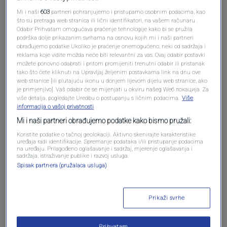
Mi i naši
603
partneri pohranjujemo i pristupamo osobnim podacima, kao
što su pretraga web stranica ili lični identifikatori, na vašem računaru .
Odabir Prihvatam omogućava praćenje tehnologije kako bi se pružila
podrška dolje prikazanim svrhama na osnovu kojih mi i naši partneri
obrađujemo podatke Ukoliko je praćenje onemogućeno, neki od sadržaja i
Oglas
reklama koje vidite možda neće biti relevantni za vas. Ovaj odabir postavki
možete ponovno odabrati i pritom promijeniti trenutni odabir ili pristanak
tako što ćete kliknuti na Upravljaj željenim postavkama link na dnu ove
web stranice [ili plutajuću ikonu u donjem lijevom dijelu web stranice, ako
je primjenjivo]. Vaš odabir će se mijenjati u okviru našeg Wеб локација. Za
više detalja, pogledajte Uredbu o postupanju s ličnim podacima.
Više
informacija o vašoj privatnosti
Mi i naši partneri obrađujemo podatke kako bismo pružali:
Koristite podatke o tačnoj geolokaciji. Aktivno skenirajte karakteristike
uređaja radi identifikacije. Spremanje podataka i/ili pristupanje podacima
na uređaju. Prilagođeno oglašavanje i sadržaj, mjerenje oglašavanja i
sadržaja, istraživanje publike i razvoj usluga.
Spisak partnera (pružalaca usluga)
Oglas
Prikaži svrhe
Prihvatam