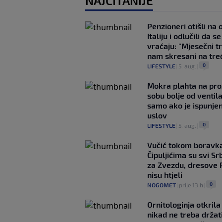
NAJČITANIJE
Penzioneri otišli na
Italiju i odlučili da s
vraćaju: "Mjesečni t
nam skresani na tre
0
LIFESTYLE
|
5. aug.
|
Mokra plahta na pro
sobu bolje od ventila
samo ako je ispunje
uslov
0
LIFESTYLE
|
5. aug.
|
Vučić tokom boravka
Čipuljićima su svi Srb
za Zvezdu, dresove 
nisu htjeli
0
NOGOMET
|
prije 13 h
|
Ornitologinja otkril
nikad ne treba držat