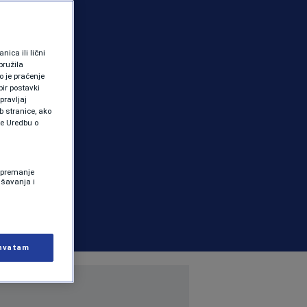
ica ili lični
pružila
 je praćenje
ir postavki
pravljaj
b stranice, ako
te Uredbu o
 Spremanje
ašavanja i
hvatam