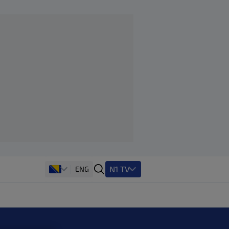
N1 TV
ENG