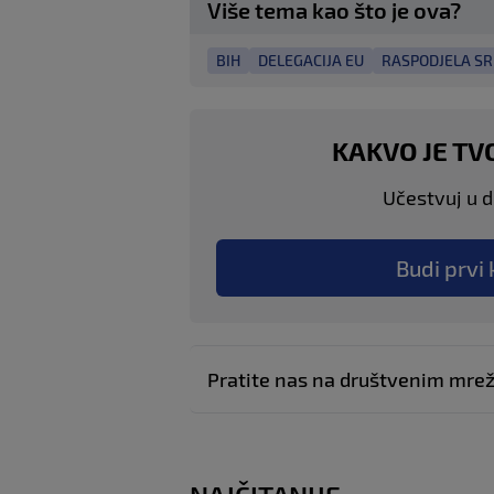
Više tema kao što je ova?
BIH
DELEGACIJA EU
RASPODJELA S
KAKVO JE TV
Učestvuj u di
Budi prvi 
Pratite nas na društvenim mr