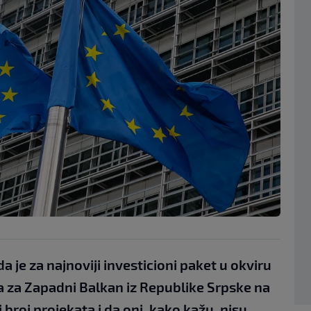
da je za najnoviji investicioni paket u okviru
 za Zapadni Balkan iz Republike Srpske na
roj projekata i da oni, kako kažu, nisu