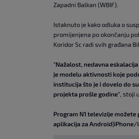
Zapadni Balkan (WBIF).
Istaknuto je kako odluka o susp
promijenjena po okončanju polit
Koridor 5c radi svih građana Bi
"Nažalost, nedavna eskalacija 
je modelu aktivnosti koje pod
institucija što je i dovelo do 
projekta prošle godine"
, stoji
Program N1 televizije možete 
aplikacija za
An
droid
|
iPhone/