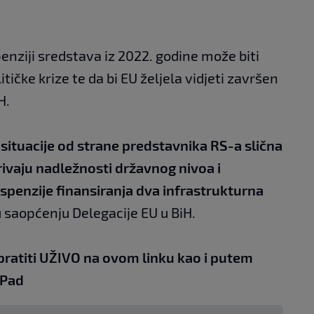
enziji sredstava iz 2022. godine može biti
ičke krize te da bi EU željela vidjeti završen
H.
situacije od strane predstavnika RS-a slična
rivaju nadležnosti državnog nivoa i
suspenzije finansiranja dva infrastrukturna
 u saopćenju Delegacije EU u BiH.
pratiti UŽIVO na
ovom linku
kao i putem
iPad