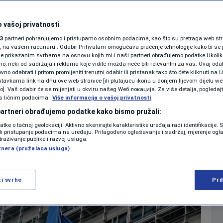
o raspodjeli
SHOWBIZ
KOLUMNE
 vašoj privatnosti
ekti RS nisu ispunili
3
partneri pohranjujemo i pristupamo osobnim podacima, kao što su pretraga web stran
ori, na vašem računaru . Odabir Prihvatam omogućava praćenje tehnologije kako bi se 
je prikazanim svrhama na osnovu kojih mi i naši partneri obrađujemo podatke Ukoliko
 neki od sadržaja i reklama koje vidite možda neće biti relevantni za vas. Ovaj odab
PODCAST
no odabrati i pritom promijeniti trenutni odabir ili pristanak tako što ćete kliknuti na U
tavkama link na dnu ove web stranice [ili plutajuću ikonu u donjem lijevom dijelu we
0
16:44
VIJESTI
komentara
|
|
N1 SPECIJAL
vo]. Vaš odabir će se mijenjati u okviru našeg Wеб локација. Za više detalja, pogledaj
s ličnim podacima.
Više informacija o vašoj privatnosti
FENOMENI
 partneri obrađujemo podatke kako bismo pružali:
Više
datke o tačnoj geolokaciji. Aktivno skenirajte karakteristike uređaja radi identifikacije.
NEISTRAŽENO
ili pristupanje podacima na uređaju. Prilagođeno oglašavanje i sadržaj, mjerenje ogl
traživanje publike i razvoj usluga.
tnera (pružalaca usluga)
VIRALNO
FOTO
ži svrhe
Pri
PROMO
VIDEO