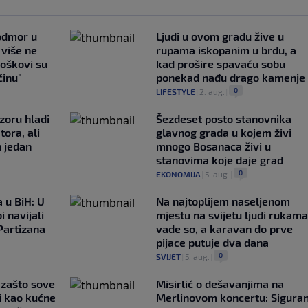
 odmor u
Ljudi u ovom gradu žive u
e više ne
rupama iskopanim u brdu, a
roškovi su
kad prošire spavaću sobu
ćinu"
ponekad nađu drago kamenje
0
LIFESTYLE
|
2. aug.
|
zoru hladi
Šezdeset posto stanovnika
tora, ali
glavnog grada u kojem živi
n jedan
mnogo Bosanaca živi u
stanovima koje daje grad
0
EKONOMIJA
|
5. aug.
|
 u BiH: U
Na najtoplijem naseljenom
i navijali
mjestu na svijetu ljudi rukama
Partizana
vade so, a karavan do prve
pijace putuje dva dana
0
SVIJET
|
5. aug.
|
a zašto sove
Misirlić o dešavanjima na
i kao kućne
Merlinovom koncertu: Sigura