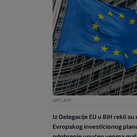
AFP
|
AFP
Iz Delegacije EU u BiH rekli su 
Evropskog investicionog plana
odobrenje upućen veoma mali b