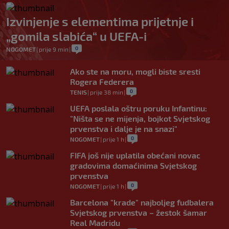
Izvinjenje s elementima prijetnje i
„gomila slabića“ u UEFA-i
0
NOGOMET
|
prije 9 min
|
Ako ste na moru, mogli biste sresti
Rogera Federera
0
TENIS
|
prije 38 min
|
UEFA poslala oštru poruku Infantinu:
"Ništa se ne mijenja, bojkot Svjetskog
prvenstva i dalje je na snazi"
0
NOGOMET
|
prije 1 h
|
FIFA još nije uplatila obećani novac
gradovima domaćinima Svjetskog
prvenstva
0
NOGOMET
|
prije 1 h
|
Barcelona "krade" najboljeg fudbalera
Svjetskog prvenstva – žestok šamar
Real Madridu