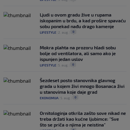
Ljudi u ovom gradu žive u rupama
iskopanim u brdu, a kad prošire spavaću
sobu ponekad nađu drago kamenje
0
LIFESTYLE
|
2. aug.
|
Mokra plahta na prozoru hladi sobu
bolje od ventilatora, ali samo ako je
ispunjen jedan uslov
0
LIFESTYLE
|
5. aug.
|
Šezdeset posto stanovnika glavnog
grada u kojem živi mnogo Bosanaca živi
u stanovima koje daje grad
0
EKONOMIJA
|
5. aug.
|
Ornitologinja otkrila zašto sove nikad ne
treba držati kao kućne ljubimce: "Sve
što se priča o njima je neistina"