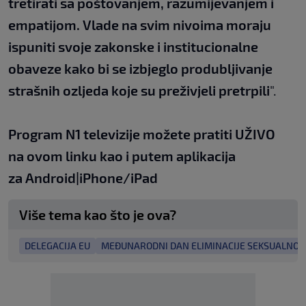
tretirati sa poštovanjem, razumijevanjem i
empatijom. Vlade na svim nivoima moraju
ispuniti svoje zakonske i institucionalne
obaveze kako bi se izbjeglo produbljivanje
strašnih ozljeda koje su preživjeli pretrpili
".
Program N1 televizije možete pratiti UŽIVO
na
ovom linku
kao i putem aplikacija
za
An
droid
|
iPhone/iPad
Više tema kao što je ova?
DELEGACIJA EU
MEĐUNARODNI DAN ELIMINACIJE SEKSUALNOG 