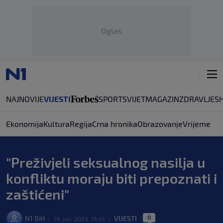
Oglas
NAJNOVIJE
VIJESTI
SPORT
SVIJET
MAGAZIN
ZDRAVLJE
S
Ekonomija
Kultura
Regija
Crna hronika
Obrazovanje
Vrijeme
"Preživjeli seksualnog nasilja u
konfliktu moraju biti prepoznati i
zaštićeni"
0
N1 BiH
VIJESTI
|
19. jun. 2023. 15:43
|
|