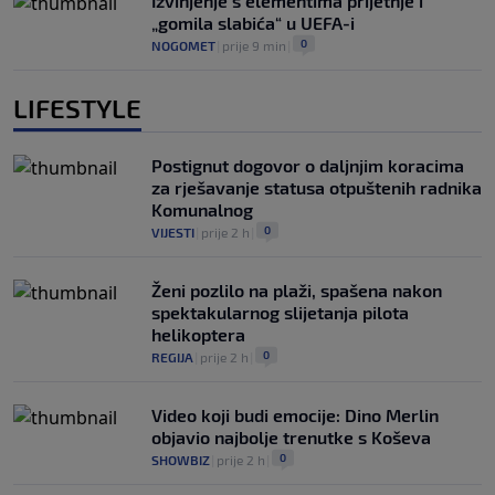
Izvinjenje s elementima prijetnje i
„gomila slabića“ u UEFA-i
0
NOGOMET
|
prije 9 min
|
LIFESTYLE
Postignut dogovor o daljnjim koracima
za rješavanje statusa otpuštenih radnika
Komunalnog
0
VIJESTI
|
prije 2 h
|
Ženi pozlilo na plaži, spašena nakon
spektakularnog slijetanja pilota
helikoptera
0
REGIJA
|
prije 2 h
|
Video koji budi emocije: Dino Merlin
objavio najbolje trenutke s Koševa
0
SHOWBIZ
|
prije 2 h
|