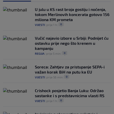
U julu u KS rast broja gostiju i noćenja,
tokom Merlinovih koncerata gotovo 156
miliona KM prometa
0
VIJESTI
|
prije 1 h
|
Vučić najavio izbore u Srbiji: Podnijet ću
ostavku prije nego što krenem u
kampanju
0
REGIJA
|
prije 5 min
|
Soreca: Zahtjev za pristupanje SEPA-i
važan korak BiH na putu ka EU
0
VIJESTI
|
prije 56 min
|
Crishock posjetio Banja Luku: Održao
sastanke i s predstavnicima vlasti RS
0
VIJESTI
|
prije 1 h
|