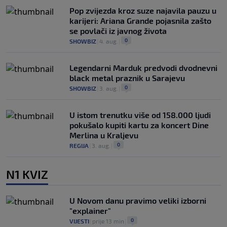
Pop zvijezda kroz suze najavila pauzu u
karijeri: Ariana Grande pojasnila zašto
se povlači iz javnog života
0
SHOWBIZ
|
4. aug.
|
Legendarni Marduk predvodi dvodnevni
black metal praznik u Sarajevu
0
SHOWBIZ
|
3. aug.
|
U istom trenutku više od 158.000 ljudi
pokušalo kupiti kartu za koncert Dine
Merlina u Kraljevu
0
REGIJA
|
3. aug.
|
N1 KVIZ
U Novom danu pravimo veliki izborni
"explainer"
0
VIJESTI
|
prije 13 min
|