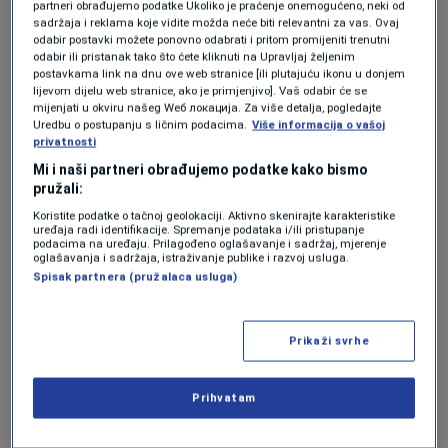
u konfliktu imalo uticaja, uključujući
partneri obrađujemo podatke Ukoliko je praćenje onemogućeno, neki od
sadržaja i reklama koje vidite možda neće biti relevantni za vas. Ovaj
preživjele, njihove zajednice i one koji pružaju
odabir postavki možete ponovno odabrati i pritom promijeniti trenutni
odabir ili pristanak tako što ćete kliknuti na Upravljaj željenim
neophodnu pomoć.
postavkama link na dnu ove web stranice [ili plutajuću ikonu u donjem
lijevom dijelu web stranice, ako je primjenjivo]. Vaš odabir će se
mijenjati u okviru našeg Wеб локација. Za više detalja, pogledajte
Uredbu o postupanju s ličnim podacima.
Više informacija o vašoj
Nažalost, seksualno nasilje se i dalje koristi
privatnosti
kao oružje rata diljem svijeta. Tokom rata
Mi i naši partneri obrađujemo podatke kako bismo
pružali:
1992-1995. u Bosni i Hercegovini, desetine
Koristite podatke o tačnoj geolokaciji. Aktivno skenirajte karakteristike
hiljada žena, muškaraca i djece je silovano ili
uređaja radi identifikacije. Spremanje podataka i/ili pristupanje
podacima na uređaju. Prilagođeno oglašavanje i sadržaj, mjerenje
seksualno zlostavljano. Uprkos tome što je
oglašavanja i sadržaja, istraživanje publike i razvoj usluga.
Spisak partnera (pružalaca usluga)
proteklo skoro trideset godina od završetka
oružanog sukoba, samo mali broj preživjelih
Prikaži svrhe
ima pristup značajnoj podršci ili su dobili bilo
koju vrstu reparacije za preživljenu traumu i
Prihvatam
zlo.