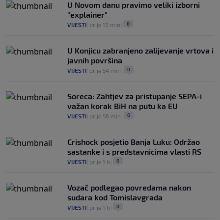
U Novom danu pravimo veliki izborni
"explainer"
0
VIJESTI
|
prije 13 min
|
U Konjicu zabranjeno zalijevanje vrtova i
javnih površina
0
VIJESTI
|
prije 54 min
|
Soreca: Zahtjev za pristupanje SEPA-i
važan korak BiH na putu ka EU
0
VIJESTI
|
prije 56 min
|
Crishock posjetio Banja Luku: Održao
sastanke i s predstavnicima vlasti RS
0
VIJESTI
|
prije 1 h
|
Vozač podlegao povredama nakon
sudara kod Tomislavgrada
0
VIJESTI
|
prije 1 h
|