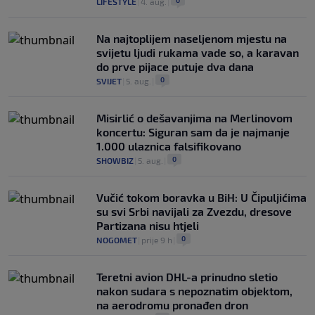
0
LIFESTYLE
|
4. aug.
|
Na najtoplijem naseljenom mjestu na
svijetu ljudi rukama vade so, a karavan
do prve pijace putuje dva dana
0
SVIJET
|
5. aug.
|
Misirlić o dešavanjima na Merlinovom
koncertu: Siguran sam da je najmanje
1.000 ulaznica falsifikovano
0
SHOWBIZ
|
5. aug.
|
Vučić tokom boravka u BiH: U Čipuljićima
su svi Srbi navijali za Zvezdu, dresove
Partizana nisu htjeli
0
NOGOMET
|
prije 9 h
|
Teretni avion DHL-a prinudno sletio
nakon sudara s nepoznatim objektom,
na aerodromu pronađen dron