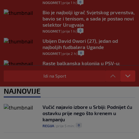
0
NOGOMET
|
prije 1 h
|
Bio je najbolji igrač Svjetskog prvenstva,
bavio se i tenisom, a sada je postao novi
selektor Urugvaja
0
NOGOMET
|
prije 1 h
|
Ubijen David Owori (27), jedan od
najboljih fudbalera Ugande
0
NOGOMET
|
prije 2 h
|
Raste balkanska kolonija u PSV-u:
Reprezentativac Srbije stigao kod
Perišića i Bajraktarevića
Idi na Sport
0
NOGOMET
|
prije 2 h
|
NAJNOVIJE
Real Madrid je oborio rekord!
Talentovani ofanzivac za 135 miliona
eura stigao na Santiago Bernabeu
Vučić najavio izbore u Srbiji: Podnijet ću
0
NOGOMET
|
prije 3 h
|
ostavku prije nego što krenem u
kampanju
0
REGIJA
|
prije 5 min
|