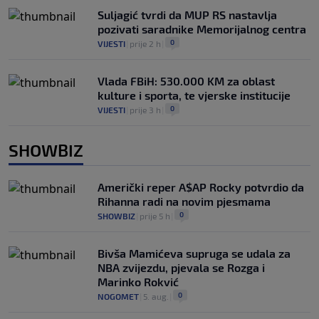
Suljagić tvrdi da MUP RS nastavlja
pozivati saradnike Memorijalnog centra
0
VIJESTI
|
prije 2 h
|
Vlada FBiH: 530.000 KM za oblast
kulture i sporta, te vjerske institucije
0
VIJESTI
|
prije 3 h
|
SHOWBIZ
Američki reper A$AP Rocky potvrdio da
Rihanna radi na novim pjesmama
0
SHOWBIZ
|
prije 5 h
|
Bivša Mamićeva supruga se udala za
NBA zvijezdu, pjevala se Rozga i
Marinko Rokvić
0
NOGOMET
|
5. aug.
|