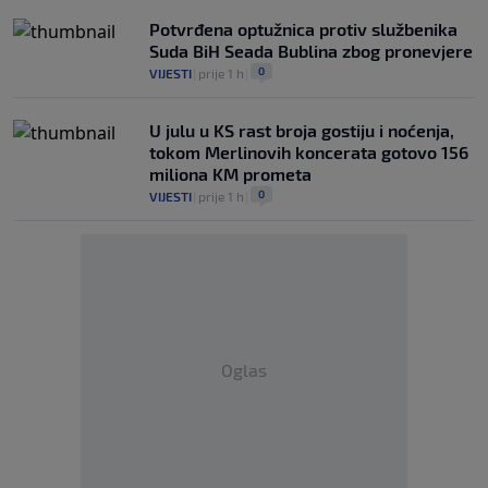
Potvrđena optužnica protiv službenika
Suda BiH Seada Bublina zbog pronevjere
0
VIJESTI
|
prije 1 h
|
U julu u KS rast broja gostiju i noćenja,
tokom Merlinovih koncerata gotovo 156
miliona KM prometa
0
VIJESTI
|
prije 1 h
|
Oglas