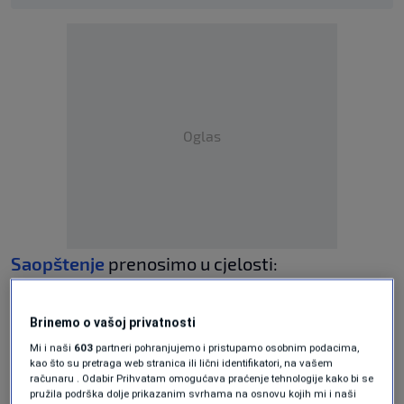
Oglas
Saopštenje
prenosimo u cjelosti:
"
Danas, na Međunarodni dan eliminacije
Brinemo o vašoj privatnosti
seksualnog nasilja u konfliktu, stojimo rame
Mi i naši
603
partneri pohranjujemo i pristupamo osobnim podacima,
kao što su pretraga web stranica ili lični identifikatori, na vašem
uz rame sa svima na koje je seksualno nasilje
računaru . Odabir Prihvatam omogućava praćenje tehnologije kako bi se
pružila podrška dolje prikazanim svrhama na osnovu kojih mi i naši