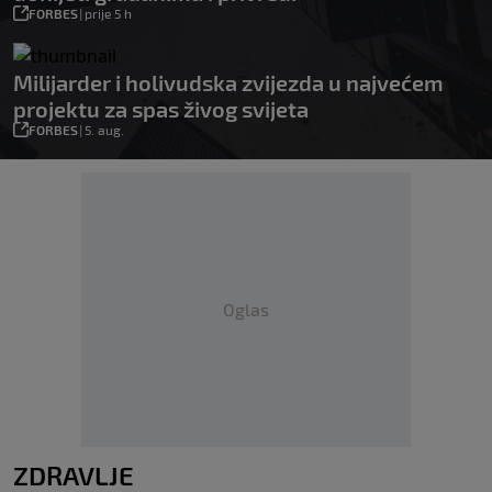
FORBES
|
prije 5 h
Milijarder i holivudska zvijezda u najvećem
projektu za spas živog svijeta
FORBES
|
5. aug.
Oglas
ZDRAVLJE