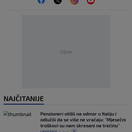
Oglas
NAJČITANIJE
Penzioneri otišli na odmor u Italiju i
odlučili da se više ne vraćaju: "Mjesečni
troškovi su nam skresani na trećinu"
0
LIFESTYLE
|
5. aug.
|