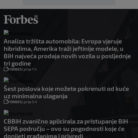
Analiza tržišta automobila: Evropa vjeruje
hibridima, Amerika traži jeftinije modele, u
BiH najveća prodaja novih vozila u posljednje
tri godine
FORBES
|
prije 1 h
Šest poslova koje možete pokrenuti od kuće
uz minimalna ulaganja
FORBES
|
prije 5 h
CBBiH zvanično aplicirala za pristupanje BiH
SEPA području – ovo su pogodnosti koje će
donijeti građanima i privredi