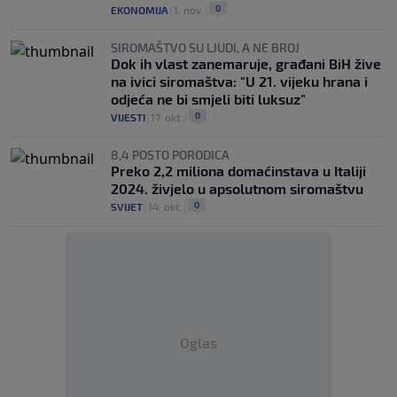
0
EKONOMIJA
|
1. nov.
|
SIROMAŠTVO SU LJUDI, A NE BROJ
Dok ih vlast zanemaruje, građani BiH žive
na ivici siromaštva: "U 21. vijeku hrana i
odjeća ne bi smjeli biti luksuz"
0
VIJESTI
|
17. okt.
|
8,4 POSTO PORODICA
Preko 2,2 miliona domaćinstava u Italiji
2024. živjelo u apsolutnom siromaštvu
0
SVIJET
|
14. okt.
|
Oglas