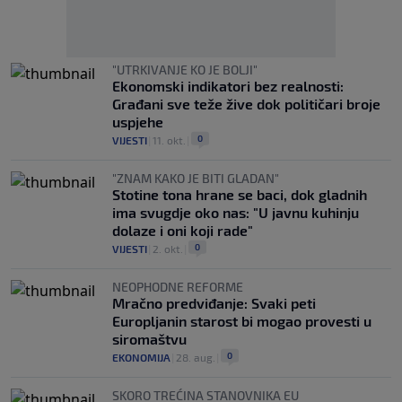
"UTRKIVANJE KO JE BOLJI"
Ekonomski indikatori bez realnosti:
Građani sve teže žive dok političari broje
uspjehe
0
VIJESTI
|
11. okt.
|
"ZNAM KAKO JE BITI GLADAN"
Stotine tona hrane se baci, dok gladnih
ima svugdje oko nas: "U javnu kuhinju
dolaze i oni koji rade"
0
VIJESTI
|
2. okt.
|
NEOPHODNE REFORME
Mračno predviđanje: Svaki peti
Europljanin starost bi mogao provesti u
siromaštvu
0
EKONOMIJA
|
28. aug.
|
SKORO TREĆINA STANOVNIKA EU