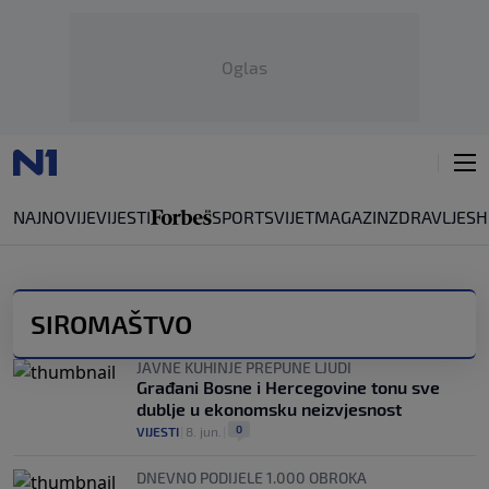
Oglas
NAJNOVIJE
VIJESTI
SPORT
SVIJET
MAGAZIN
ZDRAVLJE
SH
SIROMAŠTVO
JAVNE KUHINJE PREPUNE LJUDI
Građani Bosne i Hercegovine tonu sve
dublje u ekonomsku neizvjesnost
0
VIJESTI
|
8. jun.
|
DNEVNO PODIJELE 1.000 OBROKA