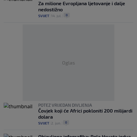
Za milione Evropljana ljetovanje i dalje
nedostižno
0
SVIJET
|
14. jul.
|
Oglas
POTEZ VRIJEDAN DIVLJENJA
Čovjek koji će Africi pokloniti 200 milijardi
dolara
0
SVIJET
|
2. jun.
|
Objavljena infografika: Pola Hrvata jedva