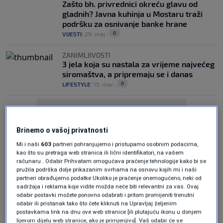
Zašto bh. privrednici okreću glavu od
gladnih? Javna kuhinja u Mostaru traži
podršku za osnivanje banke hrane
0
VIJESTI
|
29. maj.
|
ZANIMLJIVOSTI
3 jela koja su nastala za vrijeme najvećeg
siromaštva, a pripremaju se i danas
0
LIFESTYLE
|
15. mar.
|
Brinemo o vašoj privatnosti
Mi i naši
603
partneri pohranjujemo i pristupamo osobnim podacima,
kao što su pretraga web stranica ili lični identifikatori, na vašem
Oglas
računaru . Odabir Prihvatam omogućava praćenje tehnologije kako bi se
pružila podrška dolje prikazanim svrhama na osnovu kojih mi i naši
partneri obrađujemo podatke Ukoliko je praćenje onemogućeno, neki od
sadržaja i reklama koje vidite možda neće biti relevantni za vas. Ovaj
odabir postavki možete ponovno odabrati i pritom promijeniti trenutni
odabir ili pristanak tako što ćete kliknuti na Upravljaj željenim
postavkama link na dnu ove web stranice [ili plutajuću ikonu u donjem
lijevom dijelu web stranice, ako je primjenjivo]. Vaš odabir će se