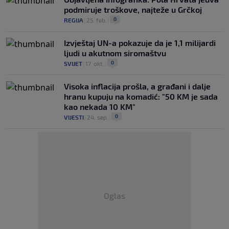
podmiruje troškove, najteže u Grčkoj
0
REGIJA
|
25. feb.
|
Izvještaj UN-a pokazuje da je 1,1 milijardi
ljudi u akutnom siromaštvu
0
SVIJET
|
17. okt.
|
Visoka inflacija prošla, a građani i dalje
hranu kupuju na komadić: "50 KM je sada
kao nekada 10 KM"
0
VIJESTI
|
24. sep.
|
Oglas