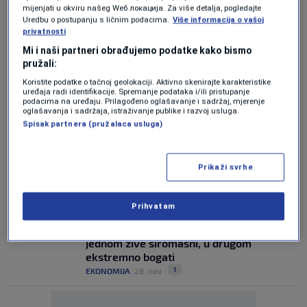
mijenjati u okviru našeg Wеб локација. Za više detalja, pogledajte
MEHMED SMAJIĆ SA DW-A ZA N1
Uredbu o postupanju s ličnim podacima.
Više informacija o vašoj
U Njemačkoj sve više ljudi koji spajaju kraj
privatnosti
s krajem
0
NOVI DAN
|
6. feb.
|
Mi i naši partneri obrađujemo podatke kako bismo
pružali:
NOVI PODACI
Koristite podatke o tačnoj geolokaciji. Aktivno skenirajte karakteristike
Više od 21 posto Nijemaca suočava se s
uređaja radi identifikacije. Spremanje podataka i/ili pristupanje
podacima na uređaju. Prilagođeno oglašavanje i sadržaj, mjerenje
rizikom od siromaštva
oglašavanja i sadržaja, istraživanje publike i razvoj usluga.
0
SVIJET
|
3. feb.
|
Spisak partnera (pružalaca usluga)
DOK JEDNI SLAVE...
Oko 19.000 građana BiH praznike
Prikaži svrhe
dočekuju u siromaštvu
0
VIJESTI
|
27. dec.
|
Prihvatam
ANALIZA EKONOMSKIH ANALITIČARA
Rast cijena "podijelio BiH" na dva dijela: U
jednom žive siromašni, u drugom
ekstremno bogati
1
EKONOMIJA
|
28. nov.
|