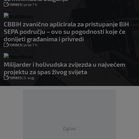
FORBES
|
prije 7 h
CBBiH zvanično aplicirala za pristupanje BiH
SEPA području – ovo su pogodnosti koje će
donijeti građanima i privredi
FORBES
|
prije 7 h
Milijarder i holivudska zvijezda u najvećem
projektu za spas živog svijeta
FORBES
|
5. aug.
Oglas