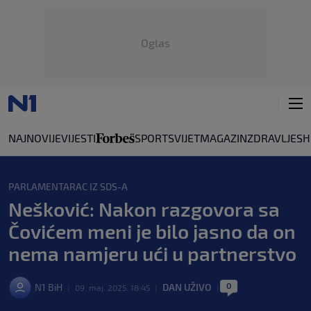
Oglas
NAJNOVIJE
VIJESTI
SPORT
SVIJET
MAGAZIN
ZDRAVLJE
SH
PARLAMENTARAC IZ SDS-A
Nešković: Nakon razgovora sa
Čovićem meni je bilo jasno da on
nema namjeru ući u partnerstvo
0
N1 BiH
DAN UŽIVO
|
09. maj. 2025. 18:45
|
|