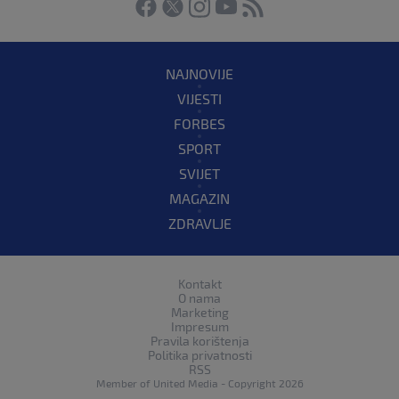
NAJNOVIJE
VIJESTI
FORBES
SPORT
SVIJET
MAGAZIN
ZDRAVLJE
Kontakt
O nama
Marketing
Impresum
Pravila korištenja
Politika privatnosti
RSS
Member of
United Media
- Copyright 2026