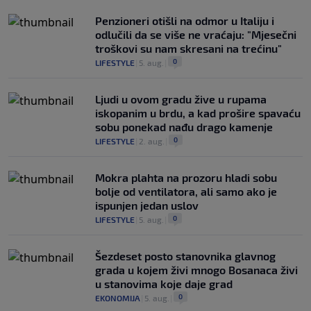
Penzioneri otišli na odmor u Italiju i
odlučili da se više ne vraćaju: "Mjesečni
troškovi su nam skresani na trećinu"
0
LIFESTYLE
|
5. aug.
|
Ljudi u ovom gradu žive u rupama
iskopanim u brdu, a kad prošire spavaću
sobu ponekad nađu drago kamenje
0
LIFESTYLE
|
2. aug.
|
Mokra plahta na prozoru hladi sobu
bolje od ventilatora, ali samo ako je
ispunjen jedan uslov
0
LIFESTYLE
|
5. aug.
|
Šezdeset posto stanovnika glavnog
grada u kojem živi mnogo Bosanaca živi
u stanovima koje daje grad
0
EKONOMIJA
|
5. aug.
|