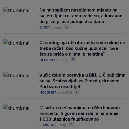
Na najtoplijem naseljenom mjestu na
svijetu ljudi rukama vade so, a karavan
do prve pijace putuje dva dana
0
SVIJET
|
5. aug.
|
Ornitologinja otkrila zašto sove nikad ne
treba držati kao kućne ljubimce: "Sve
što se priča o njima je neistina"
0
LIFESTYLE
|
4. aug.
|
Vučić tokom boravka u BiH: U Čipuljićima
su svi Srbi navijali za Zvezdu, dresove
Partizana nisu htjeli
0
NOGOMET
|
prije 12 h
|
Misirlić o dešavanjima na Merlinovom
koncertu: Siguran sam da je najmanje
1.000 ulaznica falsifikovano
0
SHOWBIZ
|
5. aug.
|