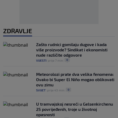
ZDRAVLJE
Zašto rudnici gomilaju dugove i kada
više proizvode? Sindikat i ekonomisti
nude različite odgovore
0
VIJESTI
|
prije 7 min
|
Meteorolozi prate dva velika fenomena:
Ovako bi Super El Niño mogao oblikovati
ovu zimu
0
SVIJET
|
prije 43 min
|
U tramvajskoj nesreći u Gelsenkirchenu
25 povrijeđenih, troje u životnoj
opasnosti