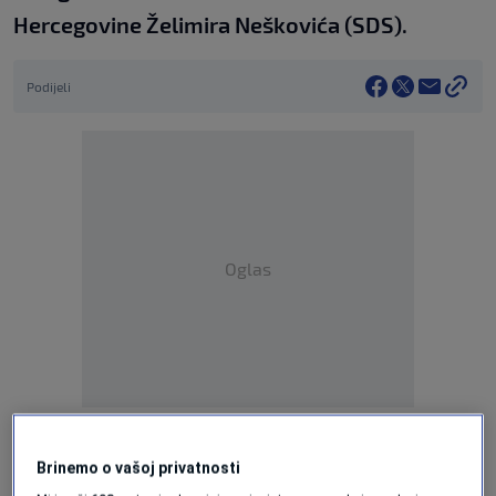
Hercegovine Želimira Neškovića (SDS).
Podijeli
Oglas
Više tema kao što je ova?
Brinemo o vašoj privatnosti