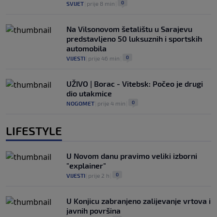
0
SVIJET
|
prije 8 min
|
Na Vilsonovom šetalištu u Sarajevu
predstavljeno 50 luksuznih i sportskih
automobila
0
VIJESTI
|
prije 46 min
|
UŽIVO | Borac - Vitebsk: Počeo je drugi
dio utakmice
0
NOGOMET
|
prije 4 min
|
LIFESTYLE
U Novom danu pravimo veliki izborni
"explainer"
0
VIJESTI
|
prije 2 h
|
U Konjicu zabranjeno zalijevanje vrtova i
javnih površina