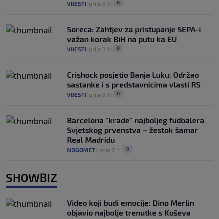
0
VIJESTI
|
prije 3 h
|
Soreca: Zahtjev za pristupanje SEPA-i
važan korak BiH na putu ka EU
0
VIJESTI
|
prije 3 h
|
Crishock posjetio Banja Luku: Održao
sastanke i s predstavnicima vlasti RS
0
VIJESTI
|
prije 3 h
|
Barcelona "krade" najboljeg fudbalera
Svjetskog prvenstva – žestok šamar
Real Madridu
0
NOGOMET
|
prije 3 h
|
SHOWBIZ
Video koji budi emocije: Dino Merlin
objavio najbolje trenutke s Koševa