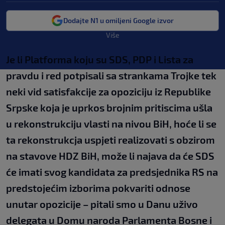
Dodajte N1 u omiljeni Google izvor
Više
Je li Platforma koju su SDS, PDP i Lista za
pravdu i red potpisali sa strankama Trojke tek
neki vid satisfakcije za opoziciju iz Republike
Srpske koja je uprkos brojnim pritiscima ušla
u rekonstrukciju vlasti na nivou BiH, hoće li se
ta rekonstrukcja uspjeti realizovati s obzirom
na stavove HDZ BiH, može li najava da će SDS
će imati svog kandidata za predsjednika RS na
predstojećim izborima pokvariti odnose
unutar opozicije – pitali smo u Danu uživo
delegata u Domu naroda Parlamenta Bosne i