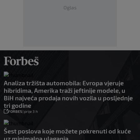
Oglas
Analiza tržišta automobila: Evropa vjeruje
hibridima, Amerika traži jeftinije modele, u
BiH najveća prodaja novih vozila u posljednje
tri godine
FORBES
|
prije 3 h
Šest poslova koje možete pokrenuti od kuće
uz minimalna ulaganja