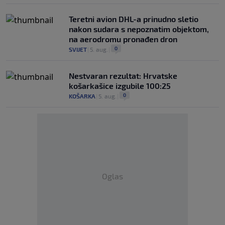
Teretni avion DHL-a prinudno sletio
nakon sudara s nepoznatim objektom,
na aerodromu pronađen dron
0
SVIJET
|
5. aug.
|
Nestvaran rezultat: Hrvatske
košarkašice izgubile 100:25
0
KOŠARKA
|
5. aug.
|
Oglas