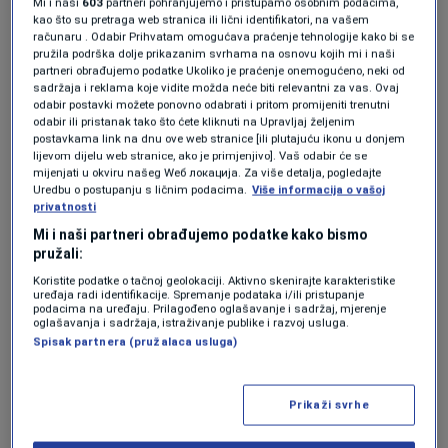
DAN UŽIVO
Mi i naši
603
partneri pohranjujemo i pristupamo osobnim podacima,
kao što su pretraga web stranica ili lični identifikatori, na vašem
računaru . Odabir Prihvatam omogućava praćenje tehnologije kako bi se
pružila podrška dolje prikazanim svrhama na osnovu kojih mi i naši
partneri obrađujemo podatke Ukoliko je praćenje onemogućeno, neki od
sadržaja i reklama koje vidite možda neće biti relevantni za vas. Ovaj
odabir postavki možete ponovno odabrati i pritom promijeniti trenutni
odabir ili pristanak tako što ćete kliknuti na Upravljaj željenim
postavkama link na dnu ove web stranice [ili plutajuću ikonu u donjem
lijevom dijelu web stranice, ako je primjenjivo]. Vaš odabir će se
Oglas
mijenjati u okviru našeg Wеб локација. Za više detalja, pogledajte
Uredbu o postupanju s ličnim podacima.
Više informacija o vašoj
privatnosti
Mi i naši partneri obrađujemo podatke kako bismo
pružali:
Koristite podatke o tačnoj geolokaciji. Aktivno skenirajte karakteristike
uređaja radi identifikacije. Spremanje podataka i/ili pristupanje
podacima na uređaju. Prilagođeno oglašavanje i sadržaj, mjerenje
KAKVO JE TVOJE MIŠLJENJE O OVOME?
oglašavanja i sadržaja, istraživanje publike i razvoj usluga.
Spisak partnera (pružalaca usluga)
Učestvuj u diskusiji ili pročitaj komentare
Prikaži svrhe
Budi prvi koji će ostaviti komentar