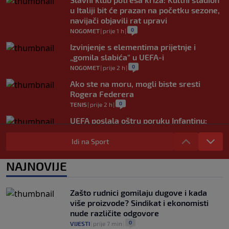
u Italiji bit će prazan na početku sezone,
navijači objavili rat upravi
0
NOGOMET
|
prije 1 h
|
Izvinjenje s elementima prijetnje i
„gomila slabića“ u UEFA-i
0
NOGOMET
|
prije 2 h
|
Ako ste na moru, mogli biste sresti
Rogera Federera
0
TENIS
|
prije 2 h
|
UEFA poslala oštru poruku Infantinu:
"Ništa se ne mijenja, bojkot Svjetskog
prvenstva i dalje je na snazi"
Idi na Sport
0
NOGOMET
|
prije 3 h
|
NAJNOVIJE
FIFA još nije uplatila obećani novac
gradovima domaćinima Svjetskog
prvenstva
Zašto rudnici gomilaju dugove i kada
0
NOGOMET
|
prije 3 h
|
više proizvode? Sindikat i ekonomisti
nude različite odgovore
0
VIJESTI
|
prije 7 min
|