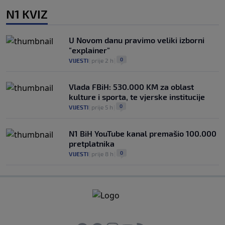
N1 KVIZ
U Novom danu pravimo veliki izborni
"explainer"
0
VIJESTI
|
prije 2 h
|
Vlada FBiH: 530.000 KM za oblast
kulture i sporta, te vjerske institucije
0
VIJESTI
|
prije 5 h
|
N1 BiH YouTube kanal premašio 100.000
pretplatnika
0
VIJESTI
|
prije 8 h
|