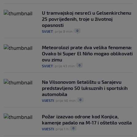
U tramvajskoj nesreći u Gelsenkirchenu
25 povrijeđenih, troje u životnoj
opasnosti
0
SVIJET
|
prije 8 min
|
Meteorolozi prate dva velika fenomena:
Ovako bi Super El Niño mogao oblikovati
ovu zimu
0
SVIJET
|
prije 43 min
|
Na Vilsonovom šetalištu u Sarajevu
predstavljeno 50 luksuznih i sportskih
automobila
0
VIJESTI
|
prije 46 min
|
Požar izazvao odrone kod Konjica,
kamenje padalo na M-17 i oštetilo vozila
0
VIJESTI
|
prije 1 h
|