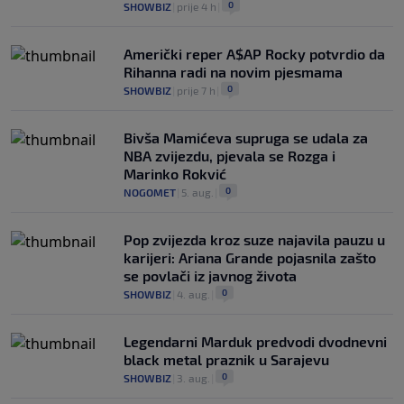
0
SHOWBIZ
|
prije 4 h
|
Američki reper A$AP Rocky potvrdio da
Rihanna radi na novim pjesmama
0
SHOWBIZ
|
prije 7 h
|
Bivša Mamićeva supruga se udala za
NBA zvijezdu, pjevala se Rozga i
Marinko Rokvić
0
NOGOMET
|
5. aug.
|
Pop zvijezda kroz suze najavila pauzu u
karijeri: Ariana Grande pojasnila zašto
se povlači iz javnog života
0
SHOWBIZ
|
4. aug.
|
Legendarni Marduk predvodi dvodnevni
black metal praznik u Sarajevu
0
SHOWBIZ
|
3. aug.
|