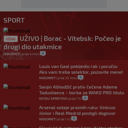
SPORT
UŽIVO | Borac - Vitebsk: Počeo je
UŽIVO
drugi dio utakmice
0
NOGOMET
|
prije 4 min
|
Louis van Gaal pobijedio rak i poručio:
Ako vam treba selektor, pozovite mene!
0
NOGOMET
|
prije 32 min
|
Sanjin Alihodžić protiv čečena Adama
Tadushaeva – borba za WAKO PRO titulu
0
OSTALI SPORTOVI
|
prije 1 h
|
Arsenal ostaje praznih ruku: Vinícius
Júnior i Real Madrid postigli dogovor
0
NOGOMET
|
prije 1 h
|
Slavni klub potresa kriza: Kultni stadion