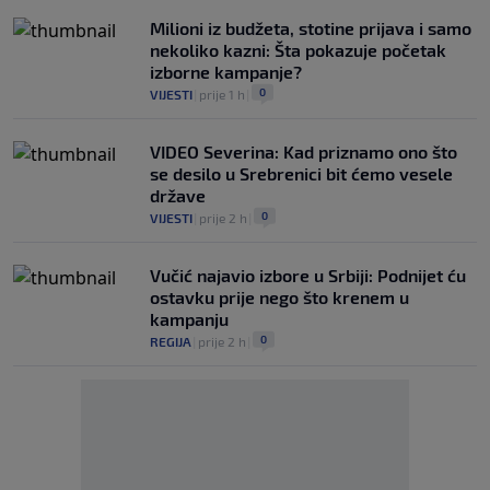
Milioni iz budžeta, stotine prijava i samo
nekoliko kazni: Šta pokazuje početak
izborne kampanje?
0
VIJESTI
|
prije 1 h
|
VIDEO Severina: Kad priznamo ono što
se desilo u Srebrenici bit ćemo vesele
države
0
VIJESTI
|
prije 2 h
|
Vučić najavio izbore u Srbiji: Podnijet ću
ostavku prije nego što krenem u
kampanju
0
REGIJA
|
prije 2 h
|