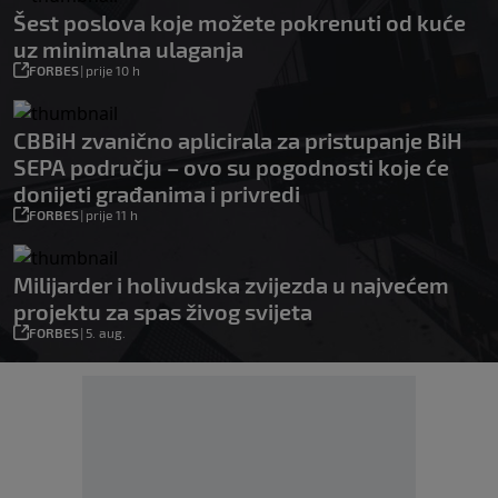
Šest poslova koje možete pokrenuti od kuće
uz minimalna ulaganja
FORBES
|
prije 10 h
CBBiH zvanično aplicirala za pristupanje BiH
SEPA području – ovo su pogodnosti koje će
donijeti građanima i privredi
FORBES
|
prije 11 h
Milijarder i holivudska zvijezda u najvećem
projektu za spas živog svijeta
FORBES
|
5. aug.