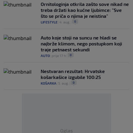
Ornitologinja otkrila zašto sove nikad ne
treba držati kao kućne ljubimce: "Sve
što se priča o njima je neistina"
0
LIFESTYLE
|
4. aug.
|
Auto koje stoji na suncu ne hladi se
najbrže klimom, nego postupkom koji
traje petnaest sekundi
0
AUTO
|
prije 17 h
|
Nestvaran rezultat: Hrvatske
košarkašice izgubile 100:25
0
KOŠARKA
|
5. aug.
|
Oglas