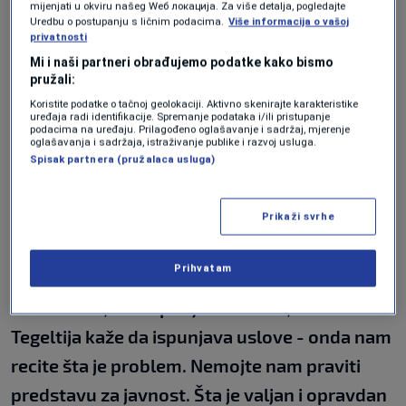
mijenjati u okviru našeg Wеб локација. Za više detalja, pogledajte
spekulacije
", kazao je Nešić.
Uredbu o postupanju s ličnim podacima.
Više informacija o vašoj
privatnosti
On je kazao kako se čuju razne priče iza kulisa,
Mi i naši partneri obrađujemo podatke kako bismo
pružali:
kao ona da SDA trguje sa mjestom
Koristite podatke o tačnoj geolokaciji. Aktivno skenirajte karakteristike
potpredsjednika Narodne skupštine Republike
uređaja radi identifikacije. Spremanje podataka i/ili pristupanje
podacima na uređaju. Prilagođeno oglašavanje i sadržaj, mjerenje
oglašavanja i sadržaja, istraživanje publike i razvoj usluga.
Srpske. Da li je zbog svega na pomolu nova
Spisak partnera (pružalaca usluga)
kriza?
"To je pred nama. Sigurno je da DNS neće
Prikaži svrhe
odustati od svog kandidata. Ili dok nam ne
Prihvatam
kažu šta je problem. Šta je problem sa
Božovićem, ako ispunjava uslove, ako
Tegeltija kaže da ispunjava uslove - onda nam
recite šta je problem. Nemojte nam praviti
predstavu za javnost. Šta je valjan i opravdan