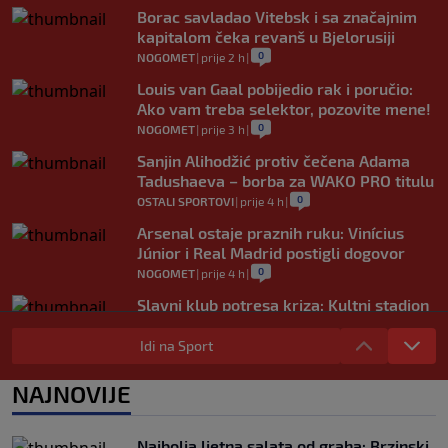
Borac savladao Vitebsk i sa značajnim
kapitalom čeka revanš u Bjelorusiji
0
NOGOMET
|
prije 2 h
|
Louis van Gaal pobijedio rak i poručio:
Ako vam treba selektor, pozovite mene!
0
NOGOMET
|
prije 3 h
|
Sanjin Alihodžić protiv čečena Adama
Tadushaeva – borba za WAKO PRO titulu
0
OSTALI SPORTOVI
|
prije 4 h
|
Arsenal ostaje praznih ruku: Vinícius
Júnior i Real Madrid postigli dogovor
0
NOGOMET
|
prije 4 h
|
Slavni klub potresa kriza: Kultni stadion
u Italiji bit će prazan na početku sezone,
navijači objavili rat upravi
Idi na Sport
0
NOGOMET
|
prije 5 h
|
NAJNOVIJE
Izvinjenje s elementima prijetnje i
„gomila slabića“ u UEFA-i
0
NOGOMET
|
prije 5 h
|
Najbolja ljetna salata od graha: Brzinski