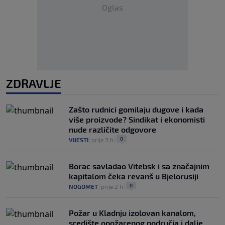
Oglas
ZDRAVLJE
Zašto rudnici gomilaju dugove i kada
više proizvode? Sindikat i ekonomisti
nude različite odgovore
0
VIJESTI
|
prije 3 h
|
Borac savladao Vitebsk i sa značajnim
kapitalom čeka revanš u Bjelorusiji
0
NOGOMET
|
prije 2 h
|
Požar u Kladnju izolovan kanalom,
središte opožarenog područja i dalje