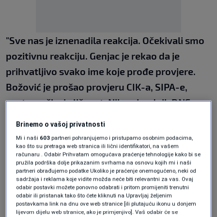
"Sve nas je iznenadila reakcija. Očekivali smo
pozitivnu reakciju. Genjac je rekao da je
prihvatljivo svako ime koje prođe provjere.
Božović je prošao provjeru CIK-a, SIPA-e,
nestranačka je ličnost. Nije pripadnik DNS-a
niti bilo koje partije",
pojasnio je Nešić za N1.
Brinemo o vašoj privatnosti
Mi i naši
603
partneri pohranjujemo i pristupamo osobnim podacima,
Njemu je normalno da opozicioni predstavnici
kao što su pretraga web stranica ili lični identifikatori, na vašem
glasaju protiv.
računaru . Odabir Prihvatam omogućava praćenje tehnologije kako bi se
pružila podrška dolje prikazanim svrhama na osnovu kojih mi i naši
partneri obrađujemo podatke Ukoliko je praćenje onemogućeno, neki od
"Međutim, zašto ovi drugi, koji su u koaliciji na
sadržaja i reklama koje vidite možda neće biti relevantni za vas. Ovaj
odabir postavki možete ponovno odabrati i pritom promijeniti trenutni
nivou BiH suzdržani. To je pitanje za SDA i
odabir ili pristanak tako što ćete kliknuti na Upravljaj željenim
postavkama link na dnu ove web stranice [ili plutajuću ikonu u donjem
poslanika SBB-a. Ne želim da ulazim u
lijevom dijelu web stranice, ako je primjenjivo]. Vaš odabir će se