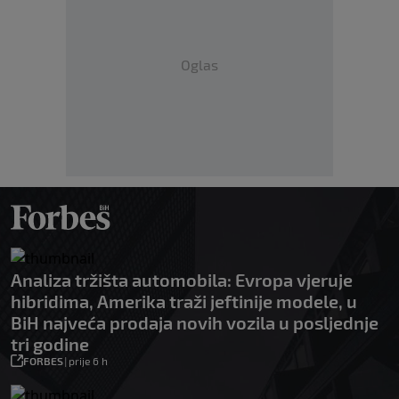
Oglas
Analiza tržišta automobila: Evropa vjeruje
hibridima, Amerika traži jeftinije modele, u
BiH najveća prodaja novih vozila u posljednje
tri godine
FORBES
|
prije 6 h