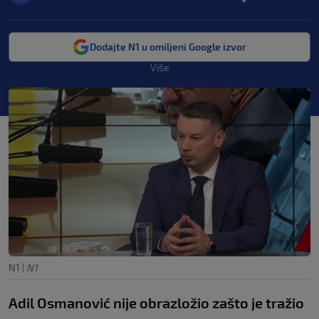
Dodajte N1 u omiljeni Google izvor
Više
N1
|
N1
Adil Osmanović nije obrazložio zašto je tražio