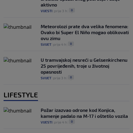
aktivno
0
VIJESTI
|
prije 3 h
|
Meteorolozi prate dva velika fenomena:
Ovako bi Super El Niño mogao oblikovati
ovu zimu
0
SVIJET
|
prije 4 h
|
U tramvajskoj nesreći u Gelsenkirchenu
25 povrijeđenih, troje u životnoj
opasnosti
0
SVIJET
|
prije 3 h
|
LIFESTYLE
Požar izazvao odrone kod Konjica,
kamenje padalo na M-17 i oštetilo vozila
0
VIJESTI
|
prije 4 h
|