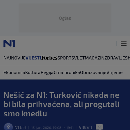
Oglas
NAJNOVIJE
VIJESTI
SPORT
SVIJET
MAGAZIN
ZDRAVLJE
S
Ekonomija
Kultura
Regija
Crna hronika
Obrazovanje
Vrijeme
Nešić za N1: Turković nikada ne
bi bila prihvaćena, ali progutali
smo knedlu
0
N1 BiH
VIJESTI
|
15. jan. 2020. 19:08
>
19:11
|
|