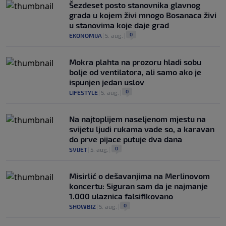
Šezdeset posto stanovnika glavnog
grada u kojem živi mnogo Bosanaca živi
u stanovima koje daje grad
0
EKONOMIJA
|
5. aug.
|
Mokra plahta na prozoru hladi sobu
bolje od ventilatora, ali samo ako je
ispunjen jedan uslov
0
LIFESTYLE
|
5. aug.
|
Na najtoplijem naseljenom mjestu na
svijetu ljudi rukama vade so, a karavan
do prve pijace putuje dva dana
0
SVIJET
|
5. aug.
|
Misirlić o dešavanjima na Merlinovom
koncertu: Siguran sam da je najmanje
1.000 ulaznica falsifikovano
0
SHOWBIZ
|
5. aug.
|