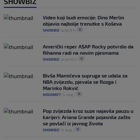
SHOWBIZ
Video koji budi emocije: Dino Merlin
objavio najbolje trenutke s Koševa
0
SHOWBIZ
|
prije 8 h
|
Američki reper A$AP Rocky potvrdio da
Rihanna radi na novim pjesmama
0
SHOWBIZ
|
prije 10 h
|
Bivša Mamićeva supruga se udala za
NBA zvijezdu, pjevala se Rozga i
Marinko Rokvić
0
NOGOMET
|
5. aug.
|
Pop zvijezda kroz suze najavila pauzu u
karijeri: Ariana Grande pojasnila zašto
se povlači iz javnog života
0
SHOWBIZ
|
4. aug.
|