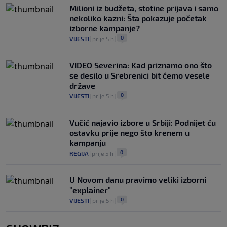
Milioni iz budžeta, stotine prijava i samo
nekoliko kazni: Šta pokazuje početak
izborne kampanje?
0
VIJESTI
|
prije 5 h
|
VIDEO Severina: Kad priznamo ono što
se desilo u Srebrenici bit ćemo vesele
države
0
VIJESTI
|
prije 5 h
|
Vučić najavio izbore u Srbiji: Podnijet ću
ostavku prije nego što krenem u
kampanju
0
REGIJA
|
prije 5 h
|
U Novom danu pravimo veliki izborni
"explainer"
0
VIJESTI
|
prije 5 h
|