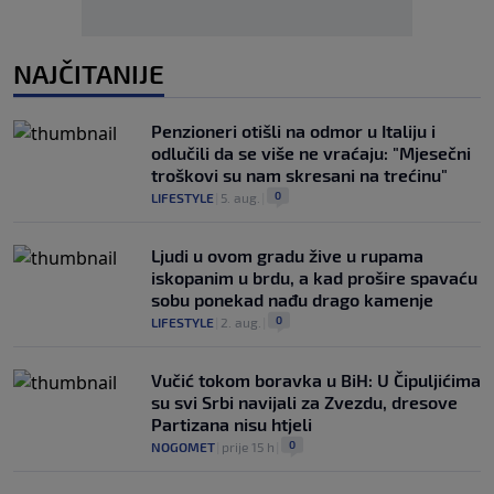
NAJČITANIJE
Penzioneri otišli na odmor u Italiju i
odlučili da se više ne vraćaju: "Mjesečni
troškovi su nam skresani na trećinu"
0
LIFESTYLE
|
5. aug.
|
Ljudi u ovom gradu žive u rupama
iskopanim u brdu, a kad prošire spavaću
sobu ponekad nađu drago kamenje
0
LIFESTYLE
|
2. aug.
|
Vučić tokom boravka u BiH: U Čipuljićima
su svi Srbi navijali za Zvezdu, dresove
Partizana nisu htjeli
0
NOGOMET
|
prije 15 h
|