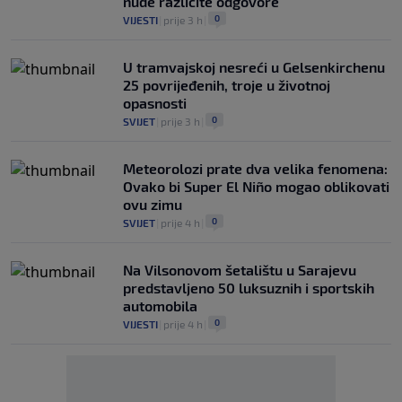
nude različite odgovore
0
VIJESTI
|
prije 3 h
|
U tramvajskoj nesreći u Gelsenkirchenu
25 povrijeđenih, troje u životnoj
opasnosti
0
SVIJET
|
prije 3 h
|
Meteorolozi prate dva velika fenomena:
Ovako bi Super El Niño mogao oblikovati
ovu zimu
0
SVIJET
|
prije 4 h
|
Na Vilsonovom šetalištu u Sarajevu
predstavljeno 50 luksuznih i sportskih
automobila
0
VIJESTI
|
prije 4 h
|