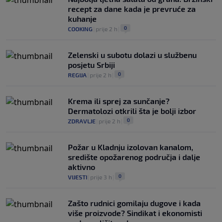
recept za dane kada je prevruće za
kuhanje
0
COOKING
|
prije 2 h
|
Zelenski u subotu dolazi u službenu
posjetu Srbiji
0
REGIJA
|
prije 2 h
|
Krema ili sprej za sunčanje?
Dermatolozi otkrili šta je bolji izbor
0
ZDRAVLJE
|
prije 2 h
|
Požar u Kladnju izolovan kanalom,
središte opožarenog područja i dalje
aktivno
0
VIJESTI
|
prije 3 h
|
Zašto rudnici gomilaju dugove i kada
više proizvode? Sindikat i ekonomisti