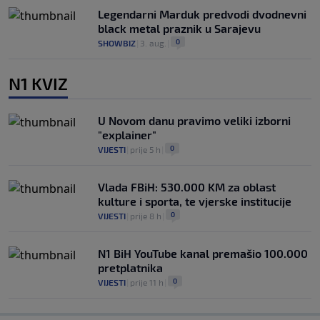
Legendarni Marduk predvodi dvodnevni
black metal praznik u Sarajevu
0
SHOWBIZ
|
3. aug.
|
N1 KVIZ
U Novom danu pravimo veliki izborni
"explainer"
0
VIJESTI
|
prije 5 h
|
Vlada FBiH: 530.000 KM za oblast
kulture i sporta, te vjerske institucije
0
VIJESTI
|
prije 8 h
|
N1 BiH YouTube kanal premašio 100.000
pretplatnika
0
VIJESTI
|
prije 11 h
|