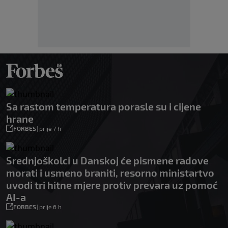
Sa rastom temperatura porasle su i cijene
hrane
FORBES
|
prije 7 h
Srednjoškolci u Danskoj će pismene radove
morati i usmeno braniti, resorno ministartvo
uvodi tri hitne mjere protiv prevara uz pomoć
AI-a
FORBES
|
prije 6 h