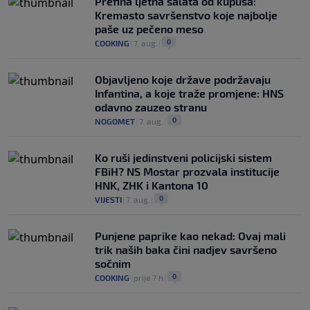
Prefina ljetna salata od kupusa:
Kremasto savršenstvo koje najbolje
paše uz pečeno meso
0
COOKING
|
7. aug.
|
Objavljeno koje države podržavaju
Infantina, a koje traže promjene: HNS
odavno zauzeo stranu
0
NOGOMET
|
7. aug.
|
Ko ruši jedinstveni policijski sistem
FBiH? NS Mostar prozvala institucije
HNK, ZHK i Kantona 10
0
VIJESTI
|
7. aug.
|
Punjene paprike kao nekad: Ovaj mali
trik naših baka čini nadjev savršeno
sočnim
0
COOKING
|
prije 7 h
|