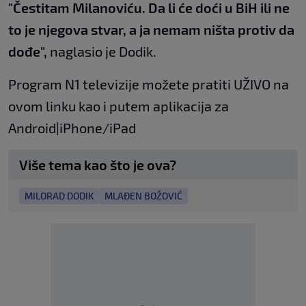
"Čestitam Milanoviću. Da li će doći u BiH ili ne
to je njegova stvar, a ja nemam ništa protiv da
dođe",
naglasio je Dodik.
Program N1 televizije možete pratiti UŽIVO na
ovom linku
kao i putem aplikacija za
An
droid
|
iPhone/iPad
Više tema kao što je ova?
MILORAD DODIK
MLAĐEN BOŽOVIĆ