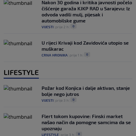
Nakon 30 godina i kritika javnosti počelo
čišćenje garaža KJKP RAD u Sarajevu: Iz
odvoda vadili mulj, pijesak i
automobilske gume
0
VIJESTI
|
prije 2 h
|
U rijeci Krivaji kod Zavidovića utopio se
muškarac
0
CRNA HRONIKA
|
prije 1 h
|
LIFESTYLE
Požar kod Konjica i dalje aktivan, stanje
bolje nego jutros
0
VIJESTI
|
prije 3 h
|
Flert tokom kupovine: Finski market
našao način da pomogne samcima da se
upoznaju
0
LIFESTYLE
|
prije 3 h
|