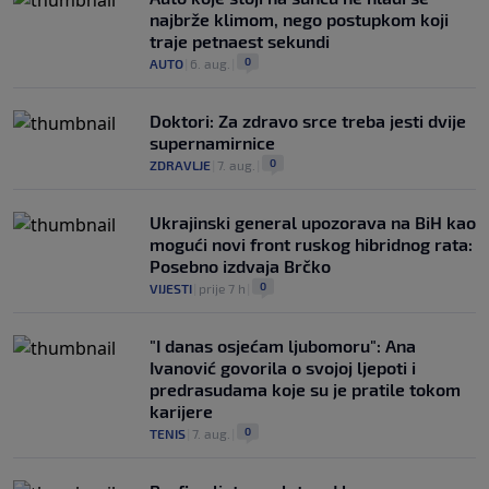
najbrže klimom, nego postupkom koji
traje petnaest sekundi
0
AUTO
|
6. aug.
|
Doktori: Za zdravo srce treba jesti dvije
supernamirnice
0
ZDRAVLJE
|
7. aug.
|
Ukrajinski general upozorava na BiH kao
mogući novi front ruskog hibridnog rata:
Posebno izdvaja Brčko
0
VIJESTI
|
prije 7 h
|
"I danas osjećam ljubomoru": Ana
Ivanović govorila o svojoj ljepoti i
predrasudama koje su je pratile tokom
karijere
0
TENIS
|
7. aug.
|