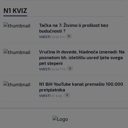
N1 KVIZ
Tačka na 7: Živimo li prošlost bez
budućnosti ?
0
VIJESTI
|
prije 5 h
|
Vrućina ih dovede, hladnoća iznenadi: Na
poznatom bh. izletištu usred ljeta svega
pet stepeni
0
VIJESTI
|
prije 11 h
|
N1 BiH YouTube kanal premašio 100.000
pretplatnika
0
VIJESTI
|
6. aug.
|