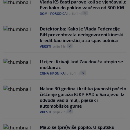
Vlada KS časti parove koji se vjenčavaju:
Evo kako do poklon vaučera od 300 KM
0
DOM I PORODICA
|
prije 1 h
|
Detektor.ba: Kako je Vlada Federacije
BiH prezentovala nedogovoreni kineski
kredit kao investiciju za spas bolnica
0
VIJESTI
|
prije 1 h
|
U rijeci Krivaji kod Zavidovića utopio se
muškarac
0
CRNA HRONIKA
|
prije 1 h
|
Nakon 30 godina i kritika javnosti počelo
čišćenje garaža KJKP RAD u Sarajevu: Iz
odvoda vadili mulj, pijesak i
automobilske gume
0
VIJESTI
|
prije 2 h
|
Malo se (pre)više popilo: U splitsku