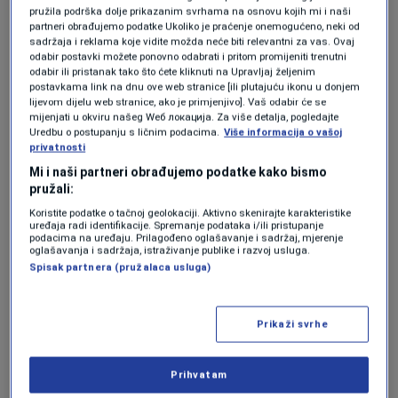
pružila podrška dolje prikazanim svrhama na osnovu kojih mi i naši
inkriminiše. Protiv njega se ne vodi nikakav
partneri obrađujemo podatke Ukoliko je praćenje onemogućeno, neki od
sadržaja i reklama koje vidite možda neće biti relevantni za vas. Ovaj
krivični postupak",
rekao je novinarima srpski
odabir postavki možete ponovno odabrati i pritom promijeniti trenutni
odabir ili pristanak tako što ćete kliknuti na Upravljaj željenim
član Predsjedništva BiH.
postavkama link na dnu ove web stranice [ili plutajuću ikonu u donjem
lijevom dijelu web stranice, ako je primjenjivo]. Vaš odabir će se
mijenjati u okviru našeg Wеб локација. Za više detalja, pogledajte
Prema njegovim riječima, to je namjerno
Uredbu o postupanju s ličnim podacima.
Više informacija o vašoj
privatnosti
napravljeno kako bi se
"zadržala priča da
Mi i naši partneri obrađujemo podatke kako bismo
musliman Bošnjak koji sada, kao zamjenik,
pružali:
rukovodi tim ministarstvom neke stvari
Koristite podatke o tačnoj geolokaciji. Aktivno skenirajte karakteristike
uređaja radi identifikacije. Spremanje podataka i/ili pristupanje
operativno može da uradi".
podacima na uređaju. Prilagođeno oglašavanje i sadržaj, mjerenje
oglašavanja i sadržaja, istraživanje publike i razvoj usluga.
Spisak partnera (pružalaca usluga)
"Vidjećemo kako će se to odvijati. Mi smo
ispoštovali sve. Ni meni se nisu dopali neki
Prikaži svrhe
kadrovi koje je predlagao SDA, ali nisam
Prihvatam
smatrao da treba da urušavam princip da