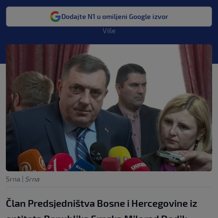
Dodajte N1 u omiljeni Google izvor
Više
Srna
|
Srna
Član Predsjedništva Bosne i Hercegovine iz