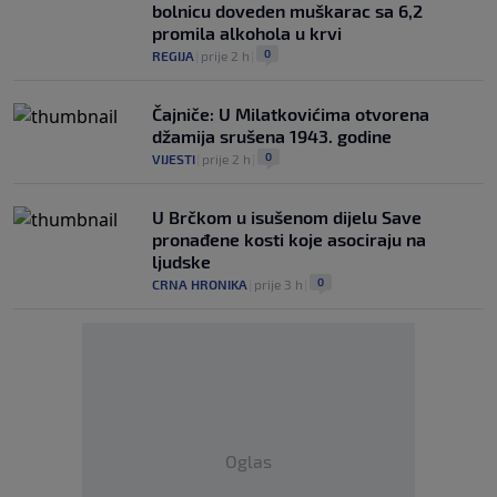
bolnicu doveden muškarac sa 6,2
promila alkohola u krvi
0
REGIJA
|
prije 2 h
|
Čajniče: U Milatkovićima otvorena
džamija srušena 1943. godine
0
VIJESTI
|
prije 2 h
|
U Brčkom u isušenom dijelu Save
pronađene kosti koje asociraju na
ljudske
0
CRNA HRONIKA
|
prije 3 h
|
Oglas