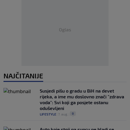
Oglas
NAJČITANIJE
Susjedi pišu o gradu u BiH na devet
rijeka, a ime mu doslovno znači "zdrava
voda": Svi koji ga posjete ostanu
oduševljeni
0
LIFESTYLE
|
7. aug.
|
Auto koje stoji na suncu ne hladi se