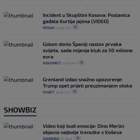
Incident u Skupštini Kosova: Poslanica
gađala Kurtija jajima (VIDEO)
0
REGIJA
|
prije 4 h
|
Golom donio Španiji naslov prvaka
svijeta, sada mijenja klub za 50 miliona
eura
0
NOGOMET
|
prije 4 h
|
Grenland izdao snažno upozorenje:
Trump opet prijeti preuzimanjem otoka
0
SVIJET
|
prije 4 h
|
SHOWBIZ
Video koji budi emocije: Dino Merlin
objavio najbolje trenutke s Koševa
0
SHOWBIZ
|
6. aug.
|