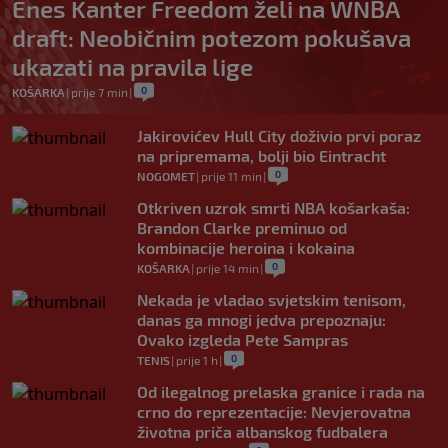
Enes Kanter Freedom želi na WNBA
draft: Neobičnim potezom pokušava
ukazati na pravila lige
0
KOŠARKA
|
prije 7 min
|
Jakirovićev Hull City doživio prvi poraz
na pripremama, bolji bio Eintracht
0
NOGOMET
|
prije 11 min
|
Otkriven uzrok smrti NBA košarkaša:
Brandon Clarke preminuo od
kombinacije heroina i kokaina
0
KOŠARKA
|
prije 14 min
|
Nekada je vladao svjetskim tenisom,
danas ga mnogi jedva prepoznaju:
Ovako izgleda Pete Sampras
0
TENIS
|
prije 1 h
|
Od ilegalnog prelaska granice i rada na
crno do reprezentacije: Nevjerovatna
životna priča albanskog fudbalera