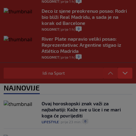
0
NOGOMET
|
prije 1 h
|
Deco iz sjene preokrenuo posao: Rodri
bio bliži Real Madridu, a sada je na
korak od Barcelone
0
NOGOMET
|
prije 1 h
|
River Plate napravio veliki posao:
Reprezentativac Argentine stigao iz
Atlético Madrida
0
NOGOMET
|
prije 1 h
|
Gasol savjetovao Wembanyamu:
Najopasniji je u reketu, ali mora dodatno
Idi na Sport
ojačati
0
KOŠARKA
|
prije 1 h
|
NAJNOVIJE
Solidan debi Alajbegovića u porazu
Juventusa od Intera, Zmaj učestvovao u
Ovaj horoskopski znak važi za
akciji za gol "Stare Dame"
najbahatiji: Kaže sve u lice i ne mari
0
NOGOMET
|
prije 2 h
|
koga će povrijediti
0
LIFESTYLE
|
prije 23 min
|