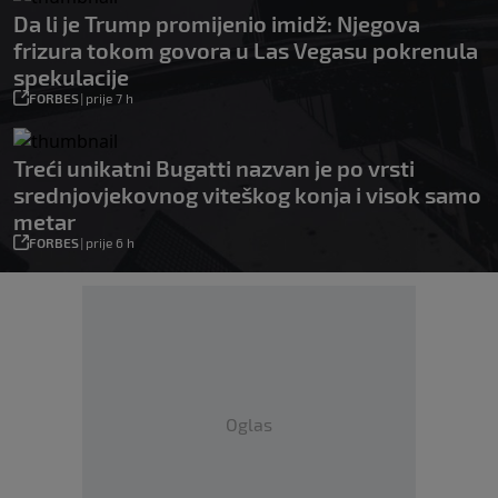
Da li je Trump promijenio imidž: Njegova
frizura tokom govora u Las Vegasu pokrenula
spekulacije
FORBES
|
prije 7 h
Treći unikatni Bugatti nazvan je po vrsti
srednjovjekovnog viteškog konja i visok samo
metar
FORBES
|
prije 6 h
Oglas