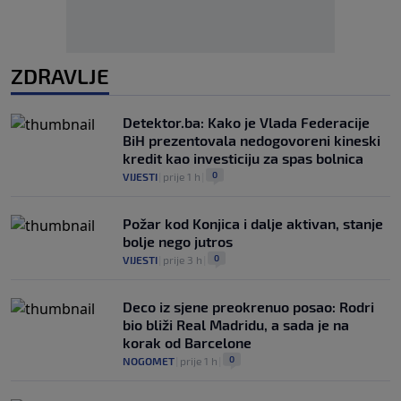
ZDRAVLJE
Detektor.ba: Kako je Vlada Federacije
BiH prezentovala nedogovoreni kineski
kredit kao investiciju za spas bolnica
0
VIJESTI
|
prije 1 h
|
Požar kod Konjica i dalje aktivan, stanje
bolje nego jutros
0
VIJESTI
|
prije 3 h
|
Deco iz sjene preokrenuo posao: Rodri
bio bliži Real Madridu, a sada je na
korak od Barcelone
0
NOGOMET
|
prije 1 h
|