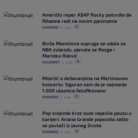
Američki reper A$AP Rocky potvrdio da
Rihanna radi na novim pjesmama
0
SHOWBIZ
|
6. aug.
|
Bivša Mamićeva supruga se udala za
NBA zvijezdu, pjevala se Rozga i
Marinko Rokvić
0
NOGOMET
|
5. aug.
|
Misirlić o dešavanjima na Merlinovom
koncertu: Siguran sam da je najmanje
1.000 ulaznica falsifikovano
0
SHOWBIZ
|
5. aug.
|
Pop zvijezda kroz suze najavila pauzu u
karijeri: Ariana Grande pojasnila zašto
se povlači iz javnog života
0
SHOWBIZ
|
4. aug.
|