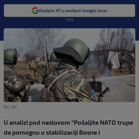
Dodajte N1 u omiljeni Google izvor
Više
N1
|
N1
U analizi pod naslovom “Pošaljite NATO trupe
da pomognu u stabilizaciji Bosne i