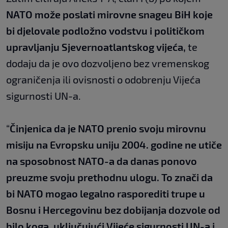
NATO može poslati mirovne snageu BiH koje
bi djelovale podložno vodstvu i političkom
upravljanju Sjevernoatlantskog vijeća,
te
dodaju da je ovo dozvoljeno bez vremenskog
ograničenja ili ovisnosti o odobrenju Vijeća
sigurnosti UN-a.
“
Činjenica da je NATO prenio svoju mirovnu
misiju na Evropsku uniju 2004. godine ne utiče
na sposobnost NATO-a da danas ponovo
preuzme svoju prethodnu ulogu. To znači da
bi NATO mogao legalno rasporediti trupe u
Bosnu i Hercegovinu bez dobijanja dozvole od
bilo koga, uključujući Vijeće sigurnosti UN-a i