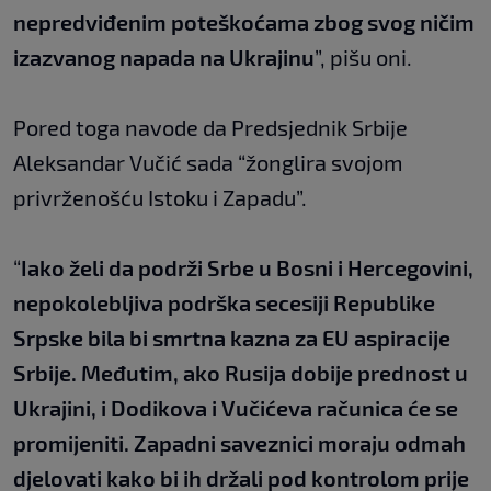
nepredviđenim poteškoćama zbog svog ničim
izazvanog napada na Ukrajinu
”, pišu oni.
Pored toga navode da Predsjednik Srbije
Aleksandar Vučić sada “žonglira svojom
privrženošću Istoku i Zapadu”.
“
Iako želi da podrži Srbe u Bosni i Hercegovini,
nepokolebljiva podrška secesiji Republike
Srpske bila bi smrtna kazna za EU aspiracije
Srbije. Međutim, ako Rusija dobije prednost u
Ukrajini, i Dodikova i Vučićeva računica će se
promijeniti. Zapadni saveznici moraju odmah
djelovati kako bi ih držali pod kontrolom prije