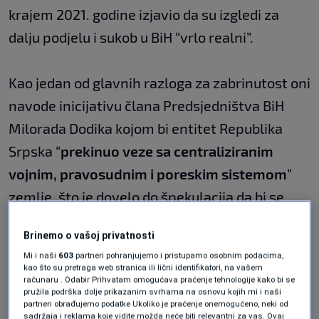
krajem 2021. godine izjavio da su izgledi za
dalju podjelu i sukob u BiH “vrlo realni”.
Kao jedan od glavnih razloga za zabrinutost oni
navode inicijativu člana Predsjedništva BiH
Milorada Dodika kojom bi entitet Republika
Srpska “
prekinuo veze sa centraliziranim
vojnim, pravosudnim i poreskim sistemom
”
zemlje, što je dovelo do špekulacija da bi se
entitet mogao otcijepiti.
Brinemo o vašoj privatnosti
Mi i naši
603
partneri pohranjujemo i pristupamo osobnim podacima,
“
Kontrola ove tri institucije od strane
kao što su pretraga web stranica ili lični identifikatori, na vašem
računaru . Odabir Prihvatam omogućava praćenje tehnologije kako bi se
centralne vlade je od suštinskog značaja za
pružila podrška dolje prikazanim svrhama na osnovu kojih mi i naši
partneri obrađujemo podatke Ukoliko je praćenje onemogućeno, neki od
svaku funkcionalnu demokratiju. Budući da
sadržaja i reklama koje vidite možda neće biti relevantni za vas. Ovaj