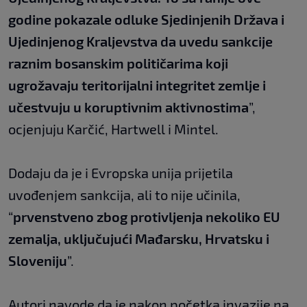
godine pokazale odluke Sjedinjenih Država i
Ujedinjenog Kraljevstva da uvedu sankcije
raznim bosanskim političarima koji
ugrožavaju teritorijalni integritet zemlje i
učestvuju u koruptivnim aktivnostima
”,
ocjenjuju Karčić, Hartwell i Mintel.
Dodaju da je i Evropska unija prijetila
uvođenjem sankcija, ali to nije učinila,
“
prvenstveno zbog protivljenja nekoliko EU
zemalja, uključujući Mađarsku, Hrvatsku i
Sloveniju
”.
Autori navode da je nakon početka invazije na