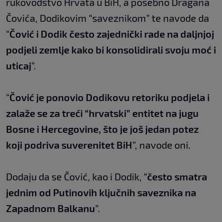
rukovodstvo Hrvata u BiH, a posebno Dragana
Čovića, Dodikovim “saveznikom” te navode da
“
Čović i Dodik često zajednički rade na daljnjoj
podjeli zemlje kako bi konsolidirali svoju moć i
uticaj
”.
“
Čović je ponovio Dodikovu retoriku podjela i
zalaže se za treći “hrvatski” entitet na jugu
Bosne i Hercegovine, što je još jedan potez
koji podriva suverenitet BiH
”, navode oni.
Dodaju da se Čović, kao i Dodik, “
često smatra
jednim od Putinovih ključnih saveznika na
Zapadnom Balkanu
”.