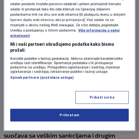
odabir postavki možete ponovno odabrati i pritom promijeniti trenutni
Bosna i Hercegovina ima dva “entiteta”,
odabir ili pristanak tako što ćete kliknuti na Upravljaj željenim
postavkama link na dnu ove web stranice [ili plutajuću ikonu u donjem
Federaciju i Republiku Srpsku, povlačenje
lijevom dijelu web stranice, ako je primjenjivo]. Vaš odabir će se
Republike Srpske iz glavnih institucija
mijenjati u okviru našeg Wеб локација. Za više detalja, pogledajte
Uredbu o postupanju s ličnim podacima.
Više informacija o vašoj
signaliziralo bi raspad zemlje
”, zaključili su.
privatnosti
Mi i naši partneri obrađujemo podatke kako bismo
pružali:
Autori podsjećaju da je Dodik nedavno najavio
Koristite podatke o tačnoj geolokaciji. Aktivno skenirajte karakteristike
uređaja radi identifikacije. Spremanje podataka i/ili pristupanje
da će povlačenje biti odloženo za još šest
podacima na uređaju. Prilagođeno oglašavanje i sadržaj, mjerenje
oglašavanja i sadržaja, istraživanje publike i razvoj usluga.
mjeseci, navodno zbog “međunarodne
Spisak partnera (pružalaca usluga)
političke i sigurnosne situacije” u Ukrajini.
Prikaži svrhe
“
Čitajući između redova, čini se da je Dodik
oprezan u pogledu svog sljedećeg poteza jer
Prihvatam
se jedan od njegovih pokrovitelja - Kremlj -
suočava sa velikim sankcijama i drugim