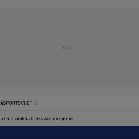
Oglas
SPORT
SVIJET
MAGAZIN
Crna hronika
Obrazovanje
Vrijeme
ZDRAVLJE