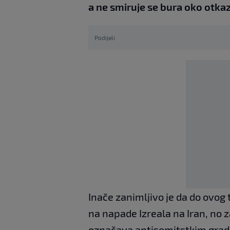
a ne smiruje se bura oko otkaz
Podijeli
Inače zanimljivo je da do ovog
na napade Izreala na Iran, no z
označava antisemitstkim gra