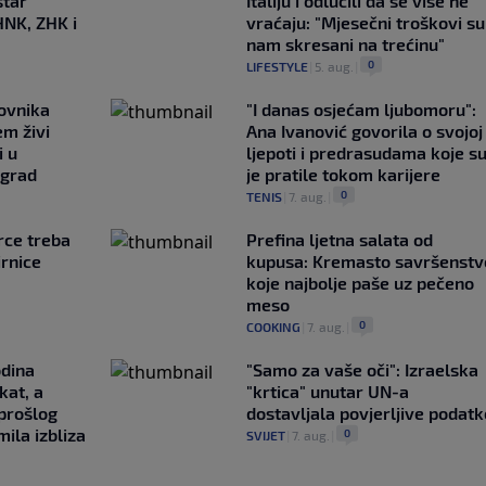
star
Italiju i odlučili da se više ne
HNK, ZHK i
vraćaju: "Mjesečni troškovi su
nam skresani na trećinu"
0
LIFESTYLE
|
5. aug.
|
ovnika
"I danas osjećam ljubomoru":
em živi
Ana Ivanović govorila o svojoj
i u
ljepoti i predrasudama koje s
 grad
je pratile tokom karijere
0
TENIS
|
7. aug.
|
rce treba
Prefina ljetna salata od
irnice
kupusa: Kremasto savršenstv
koje najbolje paše uz pečeno
meso
0
COOKING
|
7. aug.
|
odina
"Samo za vaše oči": Izraelska
kat, a
"krtica" unutar UN-a
 prošlog
dostavljala povjerljive podatk
ila izbliza
0
SVIJET
|
7. aug.
|