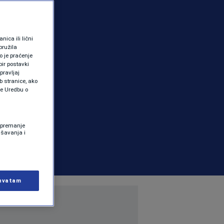
ica ili lični
pružila
 je praćenje
ir postavki
pravljaj
b stranice, ako
te Uredbu o
 Spremanje
ašavanja i
hvatam