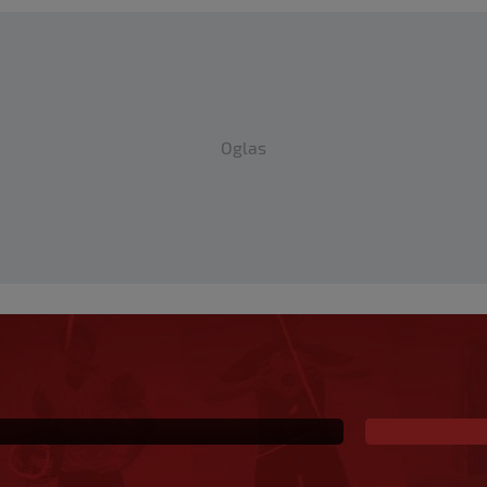
Oglas
la odmah postao hit:
da je "stvoren za ovaj