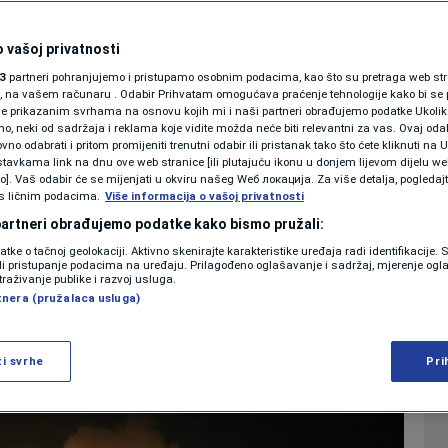
SHOWBIZ
jeća posljedice
KOLUMNE
 vašoj privatnosti
3
partneri pohranjujemo i pristupamo osobnim podacima, kao što su pretraga web stran
kom istoku
ori, na vašem računaru . Odabir Prihvatam omogućava praćenje tehnologije kako bi se 
je prikazanim svrhama na osnovu kojih mi i naši partneri obrađujemo podatke Ukoliko
 neki od sadržaja i reklama koje vidite možda neće biti relevantni za vas. Ovaj odab
PODCAST
no odabrati i pritom promijeniti trenutni odabir ili pristanak tako što ćete kliknuti na U
0
2025. 19:17
VIJESTI
komentara
|
|
tavkama link na dnu ove web stranice [ili plutajuću ikonu u donjem lijevom dijelu we
N1 SPECIJAL
vo]. Vaš odabir će se mijenjati u okviru našeg Wеб локација. Za više detalja, pogledaj
s ličnim podacima.
Više informacija o vašoj privatnosti
FENOMENI
 partneri obrađujemo podatke kako bismo pružali:
Više
datke o tačnoj geolokaciji. Aktivno skenirajte karakteristike uređaja radi identifikacije.
NEISTRAŽENO
ili pristupanje podacima na uređaju. Prilagođeno oglašavanje i sadržaj, mjerenje ogl
traživanje publike i razvoj usluga.
tnera (pružalaca usluga)
VIRALNO
FOTO
ži svrhe
Pri
PROMO
VIDEO