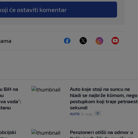
koji će ostaviti komentar
ežama
 u BiH na
Auto koje stoji na suncu ne
mu
hladi se najbrže klimom, nego
ava voda":
postupkom koji traje petnaest
stanu
sekundi
0
AUTO
|
6. aug.
|
licijski
Penzioneri otišli na odmor u