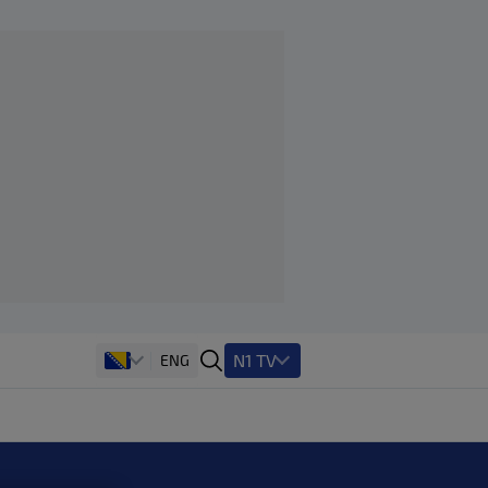
N1 TV
ENG