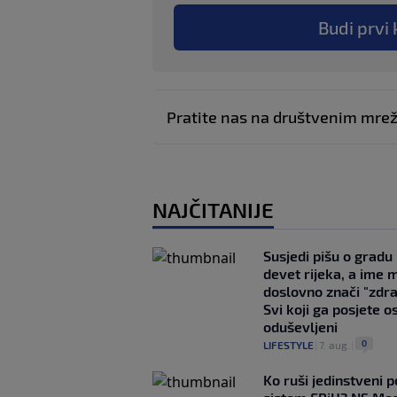
Budi prvi 
Pratite nas na društvenim mr
NAJČITANIJE
Susjedi pišu o gradu
devet rijeka, a ime 
doslovno znači "zdr
Svi koji ga posjete o
oduševljeni
0
LIFESTYLE
|
7. aug.
|
Ko ruši jedinstveni po