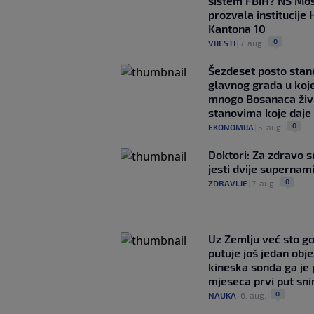
sistem FBiH? NS Mo
prozvala institucije 
Kantona 10
0
VIJESTI
|
7. aug.
|
Šezdeset posto stan
glavnog grada u koj
mnogo Bosanaca živ
stanovima koje daje
0
EKONOMIJA
|
5. aug.
|
Doktori: Za zdravo s
jesti dvije supernam
0
ZDRAVLJE
|
7. aug.
|
Uz Zemlju već sto g
putuje još jedan obje
kineska sonda ga je
mjeseca prvi put snim
0
NAUKA
|
6. aug.
|