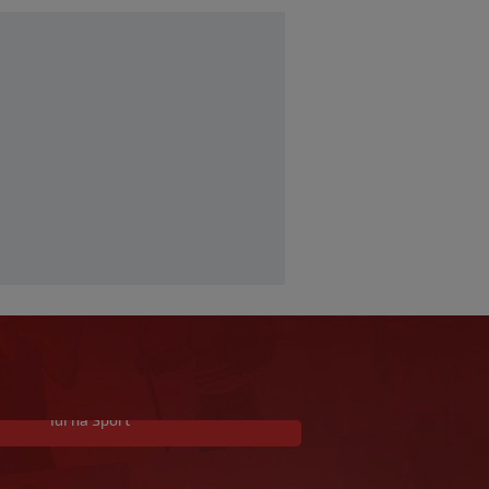
Idi na Sport
Skandal u Južnoj Koreji:
Sudijama plaćali eskort