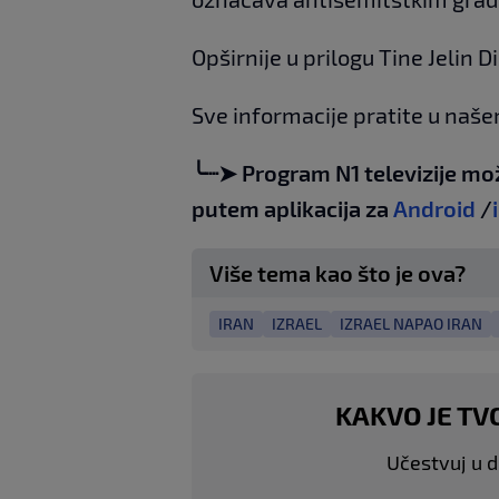
Opširnije u prilogu Tine Jelin D
Sve informacije pratite u naš
╰┈➤ Program N1 televizije mo
putem aplikacija za
Android
/
Više tema kao što je ova?
IRAN
IZRAEL
IZRAEL NAPAO IRAN
KAKVO JE TV
Učestvuj u di