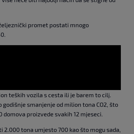
i željeznički promet postati mnogo
50.
n teških vozila s cesta ili je barem to cilj.
lo godišnje smanjenje od milion tona CO2, što
000 domova proizvede svakih 12 mjeseci.
ti 2.000 tona umjesto 700 kao što mogu sada,