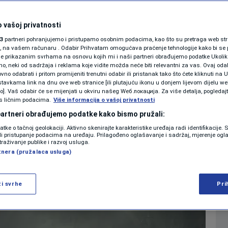
SHOWBIZ
na gradi se tunel koji
KOLUMNE
 vašoj privatnosti
3
partneri pohranjujemo i pristupamo osobnim podacima, kao što su pretraga web stran
ione vozila sa ceste
ori, na vašem računaru . Odabir Prihvatam omogućava praćenje tehnologije kako bi se 
je prikazanim svrhama na osnovu kojih mi i naši partneri obrađujemo podatke Ukoliko
 neki od sadržaja i reklama koje vidite možda neće biti relevantni za vas. Ovaj odab
PODCAST
no odabrati i pritom promijeniti trenutni odabir ili pristanak tako što ćete kliknuti na U
1
 2026. 17:23
EKONOMIJA
komentara
|
|
tavkama link na dnu ove web stranice [ili plutajuću ikonu u donjem lijevom dijelu we
N1 SPECIJAL
vo]. Vaš odabir će se mijenjati u okviru našeg Wеб локација. Za više detalja, pogledaj
s ličnim podacima.
Više informacija o vašoj privatnosti
FENOMENI
 partneri obrađujemo podatke kako bismo pružali:
Više
datke o tačnoj geolokaciji. Aktivno skenirajte karakteristike uređaja radi identifikacije.
NEISTRAŽENO
ili pristupanje podacima na uređaju. Prilagođeno oglašavanje i sadržaj, mjerenje ogl
traživanje publike i razvoj usluga.
tnera (pružalaca usluga)
VIRALNO
FOTO
ži svrhe
Pri
PROMO
VIDEO