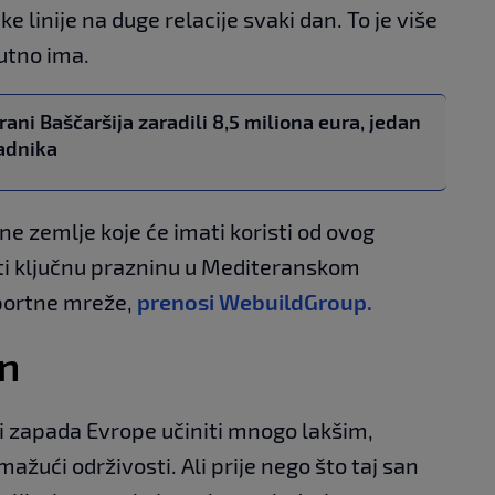
ke linije na duge relacije svaki dan. To je više
nutno ima.
ani Baščaršija zaradili 8,5 miliona eura, jedan
adnika
dine zemlje koje će imati koristi od ovog
iti ključnu prazninu u Mediteranskom
portne mreže,
prenosi WebuildGroup.
n
i zapada Evrope učiniti mnogo lakšim,
ažući održivosti. Ali prije nego što taj san