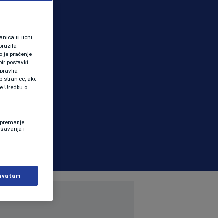
ica ili lični
pružila
 je praćenje
ir postavki
pravljaj
b stranice, ako
te Uredbu o
 Spremanje
ašavanja i
hvatam