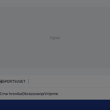
Oglas
SPORT
SVIJET
MAGAZIN
Crna hronika
Obrazovanje
Vrijeme
ZDRAVLJE