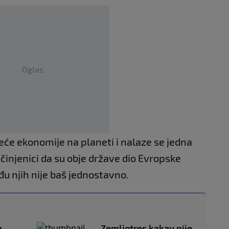
Oglas
jveće ekonomije na planeti i nalaze se jedna
 činjenici da su obje države dio Evropske
eđu njih nije baš jednostavno.
a
Zemljotres kakav nije