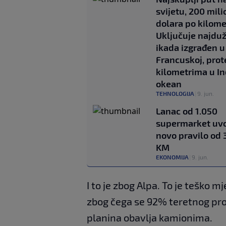
svijetu, 200 mil
dolara po kilome
Uključuje najduž
ikada izgrađen u
Francuskoj, prot
kilometrima u In
okean
TEHNOLOGIJA
|
9. jun.
Lanac od 1.050
supermarket uv
novo pravilo od 
KM
EKONOMIJA
|
9. jun.
I to je zbog Alpa. To je teško m
zbog čega se 92% teretnog pro
planina obavlja kamionima.