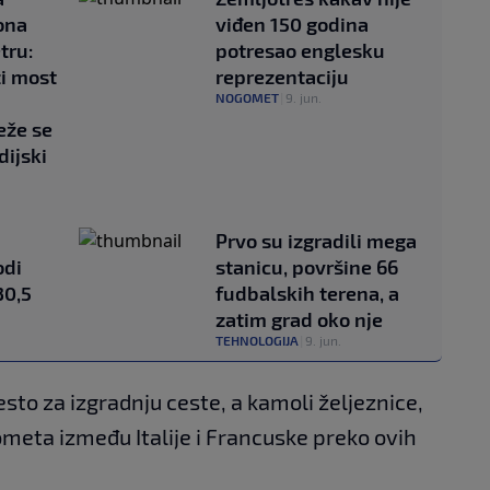
iona
viđen 150 godina
tru:
potresao englesku
i most
reprezentaciju
NOGOMET
|
9. jun.
eže se
dijski
Prvo su izgradili mega
odi
stanicu, površine 66
30,5
fudbalskih terena, a
zatim grad oko nje
TEHNOLOGIJA
|
9. jun.
jesto za izgradnju ceste, a kamoli željeznice,
meta između Italije i Francuske preko ovih