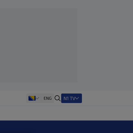
N1 TV
ENG