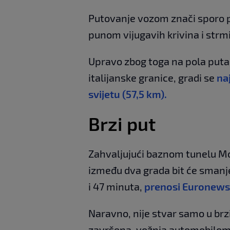
Putovanje vozom znači sporo p
punom vijugavih krivina i strm
Upravo zbog toga na pola puta
italijanske granice, gradi se
na
svijetu (57,5 km).
Brzi put
Zahvaljujući baznom tunelu Mo
između dva grada bit će smanje
i 47 minuta,
prenosi Euronews
Naravno, nije stvar samo u brz
završena, vožnja automobilom v