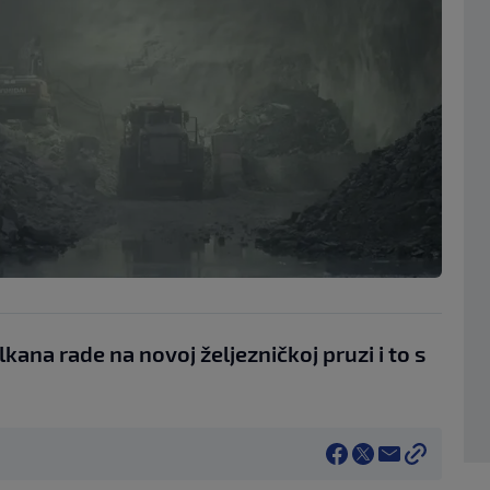
lkana rade na novoj željezničkoj pruzi i to s