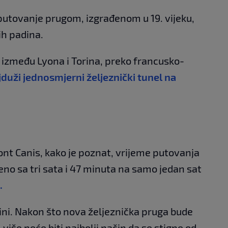
utovanje prugom, izgrađenom u 19. vijeku,
ih padina.
 između Lyona i Torina, preko francusko-
jduži jednosmjerni željeznički tunel na
nt Canis, kako je poznat, vrijeme putovanja
no sa tri sata i 47 minuta na samo jedan sat
.
ini. Nakon što nova željeznička pruga bude
iše neće biti najbolji način da se stigne od