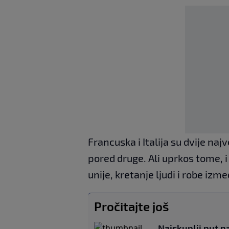
Francuska i Italija su dvije na
pored druge. Ali uprkos tome, i
unije, kretanje ljudi i robe izm
Pročitajte još
Najskuplji put n