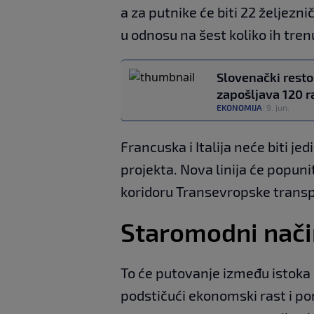
a za putnike će biti 22 željeznič
u odnosu na šest koliko ih tre
Slovenački restor
zapošljava 120 r
EKONOMIJA
|
9. jun.
Francuska i Italija neće biti je
projekta. Nova linija će popun
koridoru Transevropske trans
Staromodni nači
To će putovanje između istoka 
podstičući ekonomski rast i pom