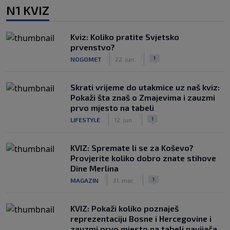
N1 KVIZ
Kviz: Koliko pratite Svjetsko
prvenstvo?
|
|
1
NOGOMET
22. jun.
Skrati vrijeme do utakmice uz naš kviz:
Pokaži šta znaš o Zmajevima i zauzmi
prvo mjesto na tabeli
|
|
1
LIFESTYLE
12. jun.
KVIZ: Spremate li se za Koševo?
Provjerite koliko dobro znate stihove
Dine Merlina
|
|
1
MAGAZIN
31. mar.
KVIZ: Pokaži koliko poznaješ
reprezentaciju Bosne i Hercegovine i
zauzmi prvo mjesto na tabeli navijača