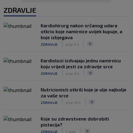
ZDRAVLJE
Kardiohirurg nakon srčanog udara
otkrio koje namirnice uvijek kupuje, a
koje izbjegava
|
|
0
ZDRAVLJE
prije 5 h
Kardiolozi izdvajaju jednu namirnicu
koju vrijedi jesti za zdravije srce
|
|
0
ZDRAVLJE
prije 8 h
Nutricionisti otkrili koje je ulje najbolje
za vaše srce
|
|
0
ZDRAVLJE
prije 10 h
Koje su zdravstvene dobrobiti
pistacija?
|
|
0
ZDRAVLJE
7. aug.