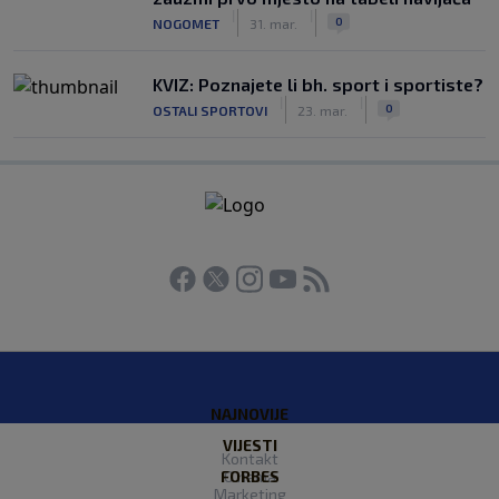
|
|
0
NOGOMET
31. mar.
KVIZ: Poznajete li bh. sport i sportiste?
|
|
0
OSTALI SPORTOVI
23. mar.
NAJNOVIJE
VIJESTI
Kontakt
FORBES
O nama
Marketing