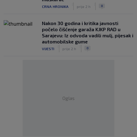
|
|
0
CRNA HRONIKA
prije 2 h
Nakon 30 godina i kritika javnosti
počelo čišćenje garaža KJKP RAD u
Sarajevu: Iz odvoda vadili mulj, pijesak i
automobilske gume
|
|
0
VIJESTI
prije 2 h
Oglas