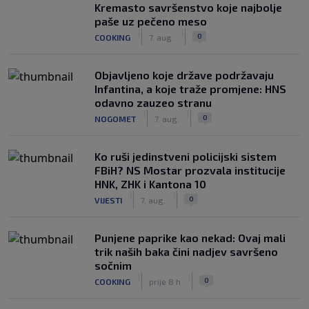
Kremasto savršenstvo koje najbolje
paše uz pečeno meso
|
|
0
COOKING
7. aug.
Objavljeno koje države podržavaju
Infantina, a koje traže promjene: HNS
odavno zauzeo stranu
|
|
0
NOGOMET
7. aug.
Ko ruši jedinstveni policijski sistem
FBiH? NS Mostar prozvala institucije
HNK, ZHK i Kantona 10
|
|
0
VIJESTI
7. aug.
Punjene paprike kao nekad: Ovaj mali
trik naših baka čini nadjev savršeno
sočnim
|
|
0
COOKING
prije 8 h