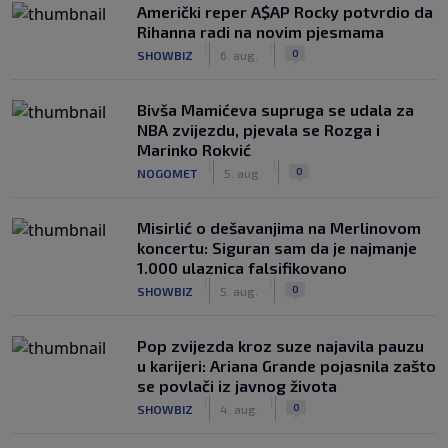
Američki reper A$AP Rocky potvrdio da
Rihanna radi na novim pjesmama
|
|
0
SHOWBIZ
6. aug.
Bivša Mamićeva supruga se udala za
NBA zvijezdu, pjevala se Rozga i
Marinko Rokvić
|
|
0
NOGOMET
5. aug.
Misirlić o dešavanjima na Merlinovom
koncertu: Siguran sam da je najmanje
1.000 ulaznica falsifikovano
|
|
0
SHOWBIZ
5. aug.
Pop zvijezda kroz suze najavila pauzu
u karijeri: Ariana Grande pojasnila zašto
se povlači iz javnog života
|
|
0
SHOWBIZ
4. aug.