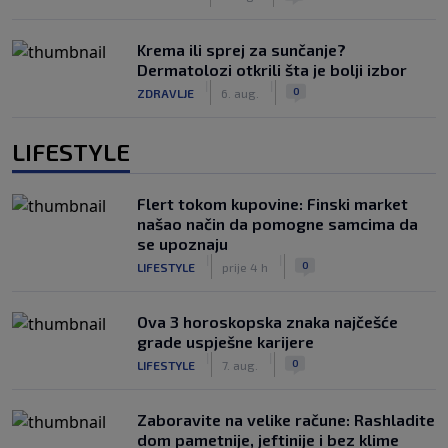
Krema ili sprej za sunčanje?
Dermatolozi otkrili šta je bolji izbor
|
|
0
ZDRAVLJE
6. aug.
LIFESTYLE
Flert tokom kupovine: Finski market
našao način da pomogne samcima da
se upoznaju
|
|
0
LIFESTYLE
prije 4 h
Ova 3 horoskopska znaka najčešće
grade uspješne karijere
|
|
0
LIFESTYLE
7. aug.
Zaboravite na velike račune: Rashladite
dom pametnije, jeftinije i bez klime