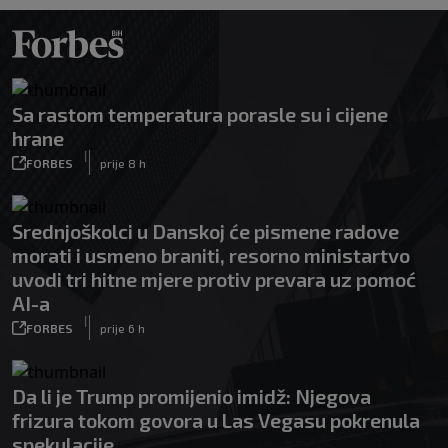
Sa rastom temperatura porasle su i cijene
hrane
|
FORBES
prije 8 h
Srednjoškolci u Danskoj će pismene radove
morati i usmeno braniti, resorno ministartvo
uvodi tri hitne mjere protiv prevara uz pomoć
AI-a
|
FORBES
prije 6 h
Da li je Trump promijenio imidž: Njegova
frizura tokom govora u Las Vegasu pokrenula
spekulacije