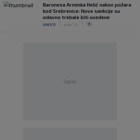
Baronesa Arminka Helić nakon požara
kod Srebrenice: Nove sankcije su
odavno trebale biti uvedene
|
|
0
VIJESTI
prije 7 h
Oglas