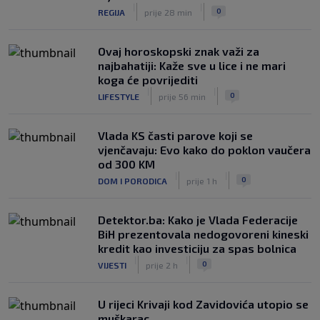
|
|
0
REGIJA
prije 28 min
Ovaj horoskopski znak važi za
najbahatiji: Kaže sve u lice i ne mari
koga će povrijediti
|
|
0
LIFESTYLE
prije 56 min
Vlada KS časti parove koji se
vjenčavaju: Evo kako do poklon vaučera
od 300 KM
|
|
0
DOM I PORODICA
prije 1 h
Detektor.ba: Kako je Vlada Federacije
BiH prezentovala nedogovoreni kineski
kredit kao investiciju za spas bolnica
|
|
0
VIJESTI
prije 2 h
U rijeci Krivaji kod Zavidovića utopio se
muškarac