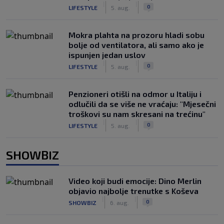
|
|
0
LIFESTYLE
5. aug.
Mokra plahta na prozoru hladi sobu
bolje od ventilatora, ali samo ako je
ispunjen jedan uslov
|
|
0
LIFESTYLE
5. aug.
Penzioneri otišli na odmor u Italiju i
odlučili da se više ne vraćaju: "Mjesečni
troškovi su nam skresani na trećinu"
|
|
0
LIFESTYLE
5. aug.
SHOWBIZ
Video koji budi emocije: Dino Merlin
objavio najbolje trenutke s Koševa
|
|
0
SHOWBIZ
6. aug.