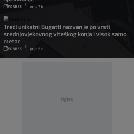
|
FORBES
prije 7 h
Treći unikatni Bugatti nazvan je po vrsti
srednjovjekovnog viteškog konja i visok samo
metar
|
FORBES
prije 6 h
Oglas