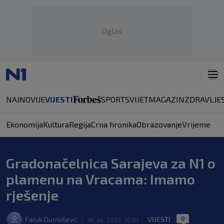
Oglas
NAJNOVIJE
VIJESTI
SPORT
SVIJET
MAGAZIN
ZDRAVLJE
Ekonomija
Kultura
Regija
Crna hronika
Obrazovanje
Vrijeme
Gradonačelnica Sarajeva za N1 o
plamenu na Vracama: Imamo
rješenje
0
Faruk Durmišević
VIJESTI
|
18. jul. 2023. 10:01
|
|