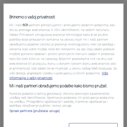
Pošalji komentar
Brinemo o vašoj privatnosti
Mi i naši
603
partneri pohranjujemo i pristupamo osobnim podacima, kao
što su pretraga web stranica ili lični identifikatori, na vašem računaru .
Odabir Prihvatam omogućava praćenje tehnologije kako bi se pružila
podrška dolje prikazanim svrhama na osnovu kojih mi i naši partneri
obrađujemo podatke Ukoliko je praćenje onemogućeno, neki od sadržaja i
reklama koje vidite možda neće biti relevantni za vas. Ovaj odabir postavki
možete ponovno odabrati i pritom promijeniti trenutni odabir ili pristanak
tako što ćete kliknuti na Upravljaj željenim postavkama link na dnu ove
web stranice [ili plutajuću ikonu u donjem lijevom dijelu web stranice, ako
je primjenjivo]. Vaš odabir će se mijenjati u okviru našeg Wеб локација. Za
više detalja, pogledajte Uredbu o postupanju s ličnim podacima.
Više
Oglas
informacija o vašoj privatnosti
Mi i naši partneri obrađujemo podatke kako bismo pružali:
Koristite podatke o tačnoj geolokaciji. Aktivno skenirajte karakteristike
uređaja radi identifikacije. Spremanje podataka i/ili pristupanje podacima
na uređaju. Prilagođeno oglašavanje i sadržaj, mjerenje oglašavanja i
sadržaja, istraživanje publike i razvoj usluga.
Spisak partnera (pružalaca usluga)