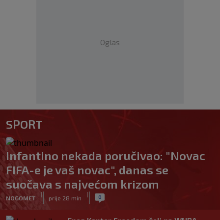
Oglas
SPORT
Infantino nekada poručivao: "Novac
FIFA-e je vaš novac", danas se
suočava s najvećom krizom
|
|
0
NOGOMET
prije 28 min