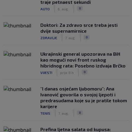
traje petnaest sekundi
|
|
0
AUTO
6. aug.
Doktori: Za zdravo srce treba jesti
dvije supernamirnice
|
|
0
ZDRAVLJE
7. aug.
Ukrajinski general upozorava na BiH
kao mogući novi front ruskog
hibridnog rata: Posebno izdvaja Brčko
|
|
0
VIJESTI
prije 8 h
"I danas osjećam ljubomoru": Ana
Ivanović govorila o svojoj ljepoti i
predrasudama koje su je pratile tokom
karijere
|
|
0
TENIS
7. aug.
Prefina ljetna salata od kupusa: