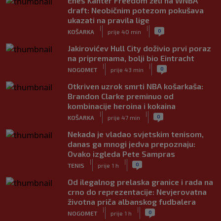
Enes Kanter Freedom želi na WNBA
draft: Neobičnim potezom pokušava
ukazati na pravila lige
|
|
0
KOŠARKA
prije 40 min
Jakirovićev Hull City doživio prvi poraz
na pripremama, bolji bio Eintracht
|
|
0
NOGOMET
prije 43 min
Otkriven uzrok smrti NBA košarkaša:
Brandon Clarke preminuo od
kombinacije heroina i kokaina
|
|
0
KOŠARKA
prije 47 min
Nekada je vladao svjetskim tenisom,
danas ga mnogi jedva prepoznaju:
Ovako izgleda Pete Sampras
|
|
0
TENIS
prije 1 h
Od ilegalnog prelaska granice i rada na
crno do reprezentacije: Nevjerovatna
životna priča albanskog fudbalera
|
|
0
NOGOMET
prije 1 h