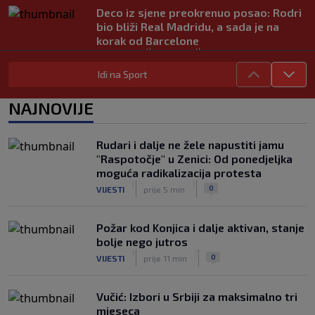
Deco iz sjene preokrenuo posao: Rodri
bio bliži Real Madridu, a sada je na
korak od Barcelone
|
|
0
NOGOMET
prije 1 h
Idi na Sport
River Plate napravio veliki posao:
Reprezentativac Argentine stigao iz
NAJNOVIJE
Atlético Madrida
|
|
0
NOGOMET
prije 2 h
Rudari i dalje ne žele napustiti jamu
Gasol savjetovao Wembanyamu:
"Raspotočje" u Zenici: Od ponedjeljka
Najopasniji je u reketu, ali mora
moguća radikalizacija protesta
dodatno ojačati
|
|
|
|
0
VIJESTI
prije 5 min
0
KOŠARKA
prije 2 h
Požar kod Konjica i dalje aktivan, stanje
bolje nego jutros
|
|
0
VIJESTI
prije 11 min
Vučić: Izbori u Srbiji za maksimalno tri
mjeseca