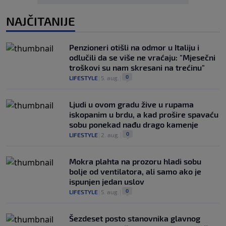
NAJČITANIJE
Penzioneri otišli na odmor u Italiju i
odlučili da se više ne vraćaju: "Mjesečni
troškovi su nam skresani na trećinu"
0
LIFESTYLE
|
5. aug.
|
Ljudi u ovom gradu žive u rupama
iskopanim u brdu, a kad prošire spavaću
sobu ponekad nađu drago kamenje
0
LIFESTYLE
|
2. aug.
|
Mokra plahta na prozoru hladi sobu
bolje od ventilatora, ali samo ako je
ispunjen jedan uslov
0
LIFESTYLE
|
5. aug.
|
Šezdeset posto stanovnika glavnog