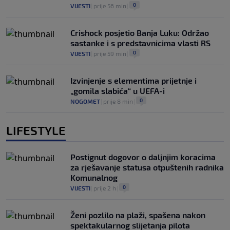
0
VIJESTI
|
prije 56 min
|
Crishock posjetio Banja Luku: Održao
sastanke i s predstavnicima vlasti RS
0
VIJESTI
|
prije 59 min
|
Izvinjenje s elementima prijetnje i
„gomila slabića“ u UEFA-i
0
NOGOMET
|
prije 8 min
|
LIFESTYLE
Postignut dogovor o daljnjim koracima
za rješavanje statusa otpuštenih radnika
Komunalnog
0
VIJESTI
|
prije 2 h
|
Ženi pozlilo na plaži, spašena nakon
spektakularnog slijetanja pilota