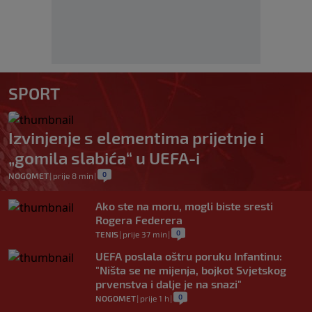
SPORT
Izvinjenje s elementima prijetnje i
„gomila slabića“ u UEFA-i
0
NOGOMET
|
prije 8 min
|
Ako ste na moru, mogli biste sresti
Rogera Federera
0
TENIS
|
prije 37 min
|
UEFA poslala oštru poruku Infantinu:
"Ništa se ne mijenja, bojkot Svjetskog
prvenstva i dalje je na snazi"
0
NOGOMET
|
prije 1 h
|