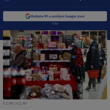
Dodajte N1 u omiljeni Google izvor
Više
F.Z./N1
|
F.Z./N1