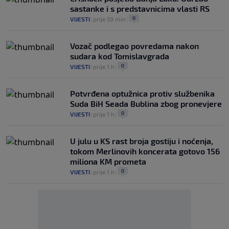
sastanke i s predstavnicima vlasti RS
0
VIJESTI
|
prije 59 min
|
Vozač podlegao povredama nakon
sudara kod Tomislavgrada
0
VIJESTI
|
prije 1 h
|
Potvrđena optužnica protiv službenika
Suda BiH Seada Bublina zbog pronevjere
0
VIJESTI
|
prije 1 h
|
U julu u KS rast broja gostiju i noćenja,
tokom Merlinovih koncerata gotovo 156
miliona KM prometa
0
VIJESTI
|
prije 1 h
|