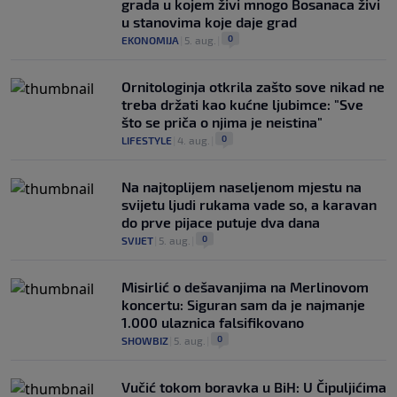
grada u kojem živi mnogo Bosanaca živi
u stanovima koje daje grad
0
EKONOMIJA
|
5. aug.
|
Ornitologinja otkrila zašto sove nikad ne
treba držati kao kućne ljubimce: "Sve
što se priča o njima je neistina"
0
LIFESTYLE
|
4. aug.
|
Na najtoplijem naseljenom mjestu na
svijetu ljudi rukama vade so, a karavan
do prve pijace putuje dva dana
0
SVIJET
|
5. aug.
|
Misirlić o dešavanjima na Merlinovom
koncertu: Siguran sam da je najmanje
1.000 ulaznica falsifikovano
0
SHOWBIZ
|
5. aug.
|
Vučić tokom boravka u BiH: U Čipuljićima