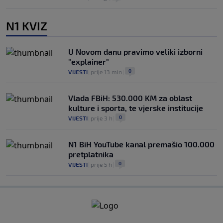
N1 KVIZ
U Novom danu pravimo veliki izborni
"explainer"
0
VIJESTI
|
prije 13 min
|
Vlada FBiH: 530.000 KM za oblast
kulture i sporta, te vjerske institucije
0
VIJESTI
|
prije 3 h
|
N1 BiH YouTube kanal premašio 100.000
pretplatnika
0
VIJESTI
|
prije 5 h
|