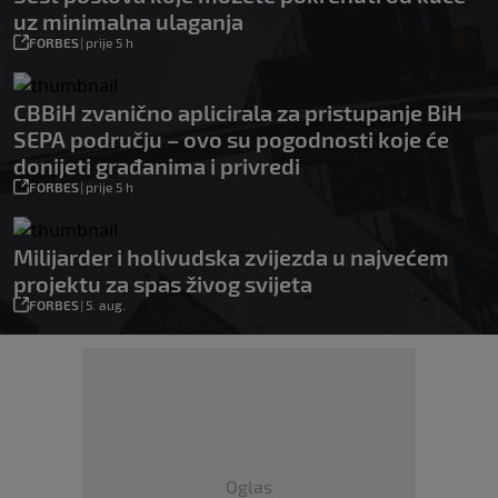
uz minimalna ulaganja
FORBES
|
prije 5 h
CBBiH zvanično aplicirala za pristupanje BiH
SEPA području – ovo su pogodnosti koje će
donijeti građanima i privredi
FORBES
|
prije 5 h
Milijarder i holivudska zvijezda u najvećem
projektu za spas živog svijeta
FORBES
|
5. aug.
Oglas