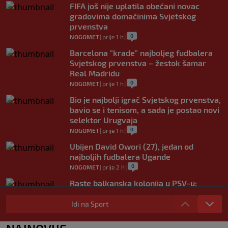
FIFA još nije uplatila obećani novac
gradovima domaćinima Svjetskog
prvenstva
0
NOGOMET
|
prije 1 h
|
Barcelona "krade" najboljeg fudbalera
Svjetskog prvenstva – žestok šamar
Real Madridu
0
NOGOMET
|
prije 1 h
|
Bio je najbolji igrač Svjetskog prvenstva,
bavio se i tenisom, a sada je postao novi
selektor Urugvaja
0
NOGOMET
|
prije 1 h
|
Ubijen David Owori (27), jedan od
najboljih fudbalera Ugande
0
NOGOMET
|
prije 2 h
|
Raste balkanska kolonija u PSV-u:
Reprezentativac Srbije stigao kod
Perišića i Bajraktarevića
Idi na Sport
0
NOGOMET
|
prije 2 h
|