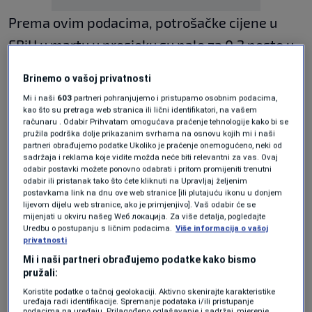
Prema ovim podacima, potrošačke cijene u
FBiH u martu u prosjeku su pale za 0,2 posto u
odnosu na februar, dok je godišnja inflacija
Brinemo o vašoj privatnosti
iznosila tri posto.
Mi i naši
603
partneri pohranjujemo i pristupamo osobnim podacima,
Odjeća i obuća u martu u prosjeku su skuplji za
kao što su pretraga web stranica ili lični identifikatori, na vašem
računaru . Odabir Prihvatam omogućava praćenje tehnologije kako bi se
1,1 posto u odnosu na februar, restorani i hoteli
pružila podrška dolje prikazanim svrhama na osnovu kojih mi i naši
partneri obrađujemo podatke Ukoliko je praćenje onemogućeno, neki od
za 0,4 posto, hrana i bezalkoholna pića, te
sadržaja i reklama koje vidite možda neće biti relevantni za vas. Ovaj
odabir postavki možete ponovno odabrati i pritom promijeniti trenutni
ostala dobra i usluge za po 0,3 posto, saopćeno
odabir ili pristanak tako što ćete kliknuti na Upravljaj željenim
postavkama link na dnu ove web stranice [ili plutajuću ikonu u donjem
je iz Federalnog zavoda za statistiku.
lijevom dijelu web stranice, ako je primjenjivo]. Vaš odabir će se
mijenjati u okviru našeg Wеб локација. Za više detalja, pogledajte
Uredbu o postupanju s ličnim podacima.
Više informacija o vašoj
privatnosti
U prosjeku su skuplji i alkoholna pića i duhan, i
Mi i naši partneri obrađujemo podatke kako bismo
to za 0,2 posto, za koliko su poskupjeli i
pružali:
zdravstvo, te obrazovanje, a rekreacija i
Koristite podatke o tačnoj geolokaciji. Aktivno skenirajte karakteristike
uređaja radi identifikacije. Spremanje podataka i/ili pristupanje
podacima na uređaju. Prilagođeno oglašavanje i sadržaj, mjerenje