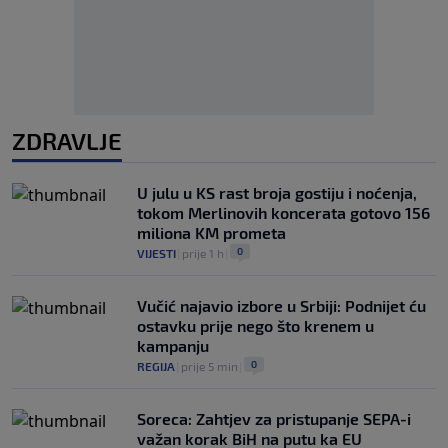
ZDRAVLJE
U julu u KS rast broja gostiju i noćenja,
tokom Merlinovih koncerata gotovo 156
miliona KM prometa
0
VIJESTI
|
prije 1 h
|
Vučić najavio izbore u Srbiji: Podnijet ću
ostavku prije nego što krenem u
kampanju
0
REGIJA
|
prije 5 min
|
Soreca: Zahtjev za pristupanje SEPA-i
važan korak BiH na putu ka EU