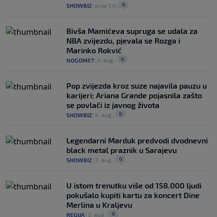
0
SHOWBIZ
|
prije 5 h
|
Bivša Mamićeva supruga se udala za
NBA zvijezdu, pjevala se Rozga i
Marinko Rokvić
0
NOGOMET
|
5. aug.
|
Pop zvijezda kroz suze najavila pauzu u
karijeri: Ariana Grande pojasnila zašto
se povlači iz javnog života
0
SHOWBIZ
|
4. aug.
|
Legendarni Marduk predvodi dvodnevni
black metal praznik u Sarajevu
0
SHOWBIZ
|
3. aug.
|
U istom trenutku više od 158.000 ljudi
pokušalo kupiti kartu za koncert Dine
Merlina u Kraljevu
0
REGIJA
|
3. aug.
|