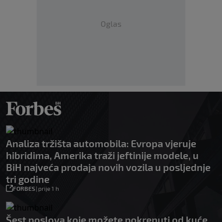
Oglas
Analiza tržišta automobila: Evropa vjeruje
hibridima, Amerika traži jeftinije modele, u
BiH najveća prodaja novih vozila u posljednje
tri godine
FORBES
|
prije 1 h
Šest poslova koje možete pokrenuti od kuće