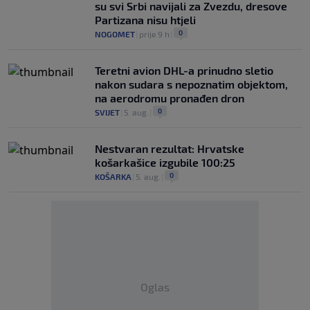
su svi Srbi navijali za Zvezdu, dresove
Partizana nisu htjeli
0
NOGOMET
|
prije 9 h
|
Teretni avion DHL-a prinudno sletio
nakon sudara s nepoznatim objektom,
na aerodromu pronađen dron
0
SVIJET
|
5. aug.
|
Nestvaran rezultat: Hrvatske
košarkašice izgubile 100:25
0
KOŠARKA
|
5. aug.
|
Oglas