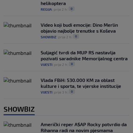
helikoptera
0
REGIJA
|
prije 2 h
|
Video koji budi emocije: Dino Merlin
objavio najbolje trenutke s Koševa
0
SHOWBIZ
|
prije 2 h
|
Suljagić tvrdi da MUP RS nastavlja
pozivati saradnike Memorijalnog centra
0
VIJESTI
|
prije 2 h
|
Vlada FBiH: 530.000 KM za oblast
kulture i sporta, te vjerske institucije
0
VIJESTI
|
prije 3 h
|
SHOWBIZ
Američki reper A$AP Rocky potvrdio da
Rihanna radi na novim pjesmama