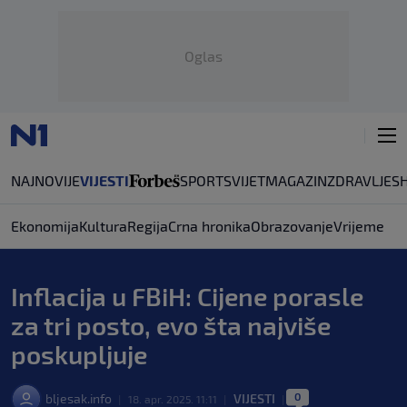
Oglas
NAJNOVIJE
VIJESTI
SPORT
SVIJET
MAGAZIN
ZDRAVLJE
S
Ekonomija
Kultura
Regija
Crna hronika
Obrazovanje
Vrijeme
Inflacija u FBiH: Cijene porasle
za tri posto, evo šta najviše
poskupljuje
0
bljesak.info
VIJESTI
|
18. apr. 2025. 11:11
|
|