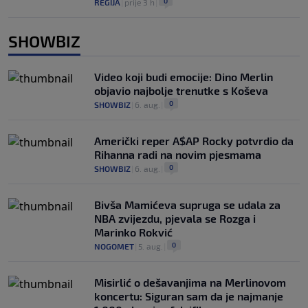
0
REGIJA
|
prije 3 h
|
SHOWBIZ
Video koji budi emocije: Dino Merlin
objavio najbolje trenutke s Koševa
0
SHOWBIZ
|
6. aug.
|
Američki reper A$AP Rocky potvrdio da
Rihanna radi na novim pjesmama
0
SHOWBIZ
|
6. aug.
|
Bivša Mamićeva supruga se udala za
NBA zvijezdu, pjevala se Rozga i
Marinko Rokvić
0
NOGOMET
|
5. aug.
|
Misirlić o dešavanjima na Merlinovom
koncertu: Siguran sam da je najmanje