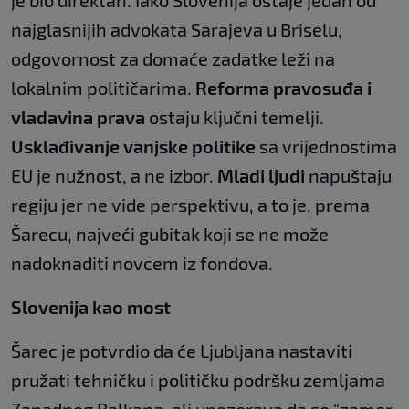
najglasnijih advokata Sarajeva u Briselu,
odgovornost za domaće zadatke leži na
lokalnim političarima.
Reforma pravosuđa i
vladavina prava
ostaju ključni temelji.
Usklađivanje vanjske politike
sa vrijednostima
EU je nužnost, a ne izbor.
Mladi ljudi
napuštaju
regiju jer ne vide perspektivu, a to je, prema
Šarecu, najveći gubitak koji se ne može
nadoknaditi novcem iz fondova.
Slovenija kao most
Šarec je potvrdio da će Ljubljana nastaviti
pružati tehničku i političku podršku zemljama
Zapadnog Balkana, ali upozorava da se "zamor