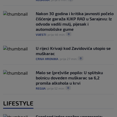
Nakon 30 godina i kritika javnosti počelo
čišćenje garaža KJKP RAD u Sarajevu: Iz
odvoda vadili mulj, pijesak i
automobilske gume
0
VIJESTI
|
prije 46 min
|
U rijeci Krivaji kod Zavidovića utopio se
muškarac
0
CRNA HRONIKA
|
prije 27 min
|
Malo se (pre)više popilo: U splitsku
bolnicu doveden muškarac sa 6,2
promila alkohola u krvi
0
REGIJA
|
prije 52 min
|
LIFESTYLE
Grenland izdao snažno upozorenje: