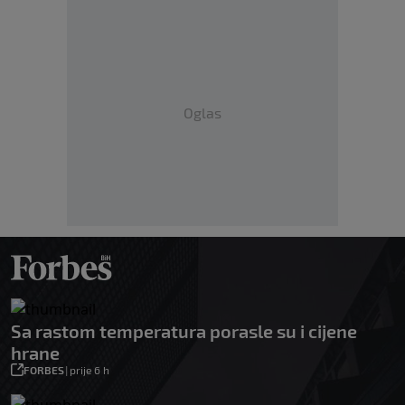
Oglas
Sa rastom temperatura porasle su i cijene
hrane
FORBES
|
prije 6 h