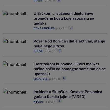
VIJESTI
|
prije 1 h
|
U Brčkom u isušenom dijelu Save
pronađene kosti koje asociraju na
ljudske
0
CRNA HRONIKA
|
prije 1 h
|
Požar kod Konjica i dalje aktivan, stanje
bolje nego jutros
0
VIJESTI
|
prije 2 h
|
Flert tokom kupovine: Finski market
našao način da pomogne samcima da se
upoznaju
0
LIFESTYLE
|
prije 2 h
|
Incident u Skupštini Kosova: Poslanica
gađala Kurtija jajima (VIDEO)
0
REGIJA
|
prije 2 h
|