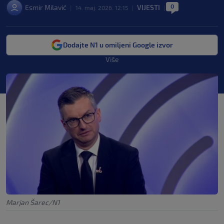
0
Esmir Milavić
VIJESTI
|
14. maj. 2026. 12:15
|
|
Dodajte N1 u omiljeni Google izvor
Više
Marjan Šarec/N1