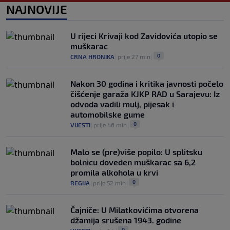
0
NOGOMET
|
prije 8 h
|
NAJNOVIJE
Barcelona poslala prvu ponudu za
Rodrija, Manchester City traži znatno
U rijeci Krivaji kod Zavidovića utopio se
više
muškarac
0
NOGOMET
|
prije 8 h
|
0
CRNA HRONIKA
|
prije 27 min
|
Nakon 30 godina i kritika javnosti počelo
čišćenje garaža KJKP RAD u Sarajevu: Iz
odvoda vadili mulj, pijesak i
automobilske gume
0
VIJESTI
|
prije 46 min
|
Malo se (pre)više popilo: U splitsku
bolnicu doveden muškarac sa 6,2
promila alkohola u krvi
0
REGIJA
|
prije 52 min
|
Čajniče: U Milatkovićima otvorena
džamija srušena 1943. godine
0