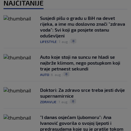
NAJČITANIJE
Susjedi pišu o gradu u BiH na devet
rijeka, a ime mu doslovno znači "zdrava
voda": Svi koji ga posjete ostanu
oduševljeni
0
LIFESTYLE
|
7. aug.
|
Auto koje stoji na suncu ne hladi se
najbrže klimom, nego postupkom koji
traje petnaest sekundi
0
AUTO
|
6. aug.
|
Doktori: Za zdravo srce treba jesti dvije
supernamirnice
0
ZDRAVLJE
|
7. aug.
|
"I danas osjećam ljubomoru": Ana
Ivanović govorila o svojoj ljepoti i
predrasudama koje su je pratile tokom