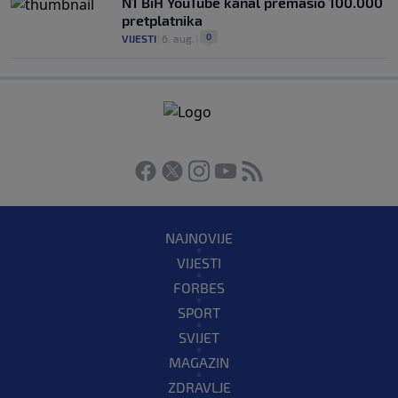
N1 BiH YouTube kanal premašio 100.000
pretplatnika
0
VIJESTI
|
6. aug.
|
NAJNOVIJE
VIJESTI
FORBES
SPORT
SVIJET
MAGAZIN
ZDRAVLJE