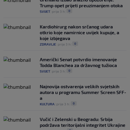
Trump opet prijeti preuzimanjem otoka
0
SVIJET
|
prije 3 h
|
Kardiohirurg nakon srčanog udara
otkrio koje namirnice uvijek kupuje, a
koje izbjegava
0
ZDRAVLJE
|
prije 3 h
|
Američki Senat potvrdio imenovanje
Todda Blanchea za državnog tužioca
0
SVIJET
|
prije 3 h
|
Najnovija ostvarenja velikih svjetskih
autora u programu Summer Screen SFF-
a
0
KULTURA
|
prije 3 h
|
Vučić i Zelenski u Beogradu: Srbija
podržava teritorijalni integritet Ukrajine