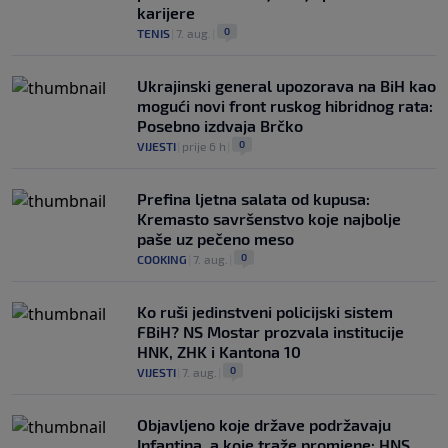
karijere
0
TENIS
|
7. aug.
|
Ukrajinski general upozorava na BiH kao
mogući novi front ruskog hibridnog rata:
Posebno izdvaja Brčko
0
VIJESTI
|
prije 6 h
|
Prefina ljetna salata od kupusa:
Kremasto savršenstvo koje najbolje
paše uz pečeno meso
0
COOKING
|
7. aug.
|
Ko ruši jedinstveni policijski sistem
FBiH? NS Mostar prozvala institucije
HNK, ZHK i Kantona 10
0
VIJESTI
|
7. aug.
|
Objavljeno koje države podržavaju
Infantina, a koje traže promjene: HNS