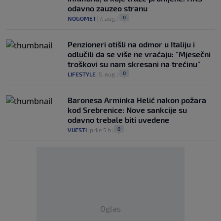
odavno zauzeo stranu
0
NOGOMET
|
7. aug.
|
Penzioneri otišli na odmor u Italiju i
odlučili da se više ne vraćaju: "Mjesečni
troškovi su nam skresani na trećinu"
0
LIFESTYLE
|
5. aug.
|
Baronesa Arminka Helić nakon požara
kod Srebrenice: Nove sankcije su
odavno trebale biti uvedene
0
VIJESTI
|
prije 5 h
|
Oglas