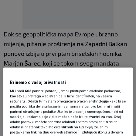
Dok se geopolitička mapa Evrope ubrzano
mijenja, pitanje proširenja na Zapadni Balkan
ponovo izbija u prvi plan briselskih hodnika.
Marjan Šarec, koji se tokom svog mandata
snažno zalagao za integraciju regije, u
intervjuu za N1 ističe da mir na Balkanu nema
Brinemo o vašoj privatnosti
alternativu, ali da stabilnost direktno zavisi od
Mi i naši
603
partneri pohranjujemo i pristupamo osobnim podacima,
kao što su pretraga web stranica ili lični identifikatori, na vašem
brzine evropskog puta.
računaru . Odabir Prihvatam omogućava praćenje tehnologije kako bi se
pružila podrška dolje prikazanim svrhama na osnovu kojih mi i naši
partneri obrađujemo podatke Ukoliko je praćenje onemogućeno, neki od
Sigurnost ispred administracije
sadržaja i reklama koje vidite možda neće biti relevantni za vas. Ovaj
odabir postavki možete ponovno odabrati i pritom promijeniti trenutni
odabir ili pristanak tako što ćete kliknuti na Upravljaj željenim
Šarec naglašava da Evropska unija mora
postavkama link na dnu ove web stranice [ili plutajuću ikonu u donjem