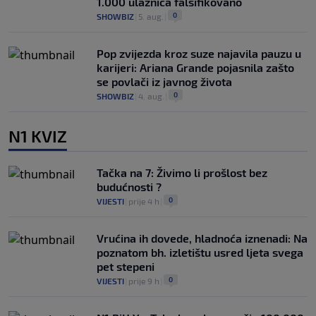
1.000 ulaznica falsifikovano
0
SHOWBIZ
|
5. aug.
|
Pop zvijezda kroz suze najavila pauzu u
karijeri: Ariana Grande pojasnila zašto
se povlači iz javnog života
0
SHOWBIZ
|
4. aug.
|
N1 KVIZ
Tačka na 7: Živimo li prošlost bez
budućnosti ?
0
VIJESTI
|
prije 4 h
|
Vrućina ih dovede, hladnoća iznenadi: Na
poznatom bh. izletištu usred ljeta svega
pet stepeni
0
VIJESTI
|
prije 9 h
|