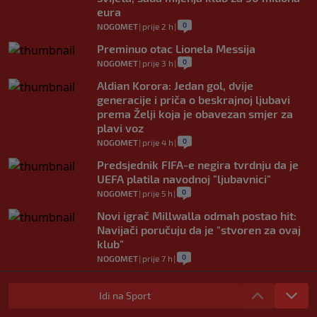
eura
0
NOGOMET
|
prije 2 h
|
Preminuo otac Lionela Messija
0
NOGOMET
|
prije 3 h
|
Aldian Korora: Jedan gol, dvije
generacije i priča o beskrajnoj ljubavi
prema Želji koja je obavezan smjer za
plavi voz
0
NOGOMET
|
prije 4 h
|
Predsjednik FIFA-e negira tvrdnju da je
UEFA platila navodnoj "ljubavnici"
0
NOGOMET
|
prije 5 h
|
Novi igrač Millwalla odmah postao hit:
Navijači poručuju da je "stvoren za ovaj
klub"
0
NOGOMET
|
prije 7 h
|
Skandal u Južnoj Koreji: Sudijama plaćali
eskort dame i "masaže sa sretnim
Idi na Sport
završetkom"