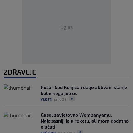
Oglas
ZDRAVLJE
Požar kod Konjica i dalje aktivan, stanje
bolje nego jutros
0
VIJESTI
|
prije 2 h
|
Gasol savjetovao Wembanyamu:
Najopasniji je u reketu, ali mora dodatno
ojačati
0
KOŠARKA
|
prije 6 min
|