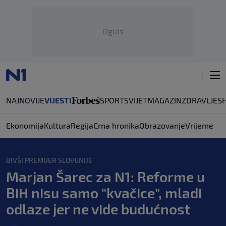
Oglas
NAJNOVIJE
VIJESTI
SPORT
SVIJET
MAGAZIN
ZDRAVLJE
S
Ekonomija
Kultura
Regija
Crna hronika
Obrazovanje
Vrijeme
BIVŠI PREMIJER SLOVENIJE
Marjan Šarec za N1: Reforme u
BiH nisu samo "kvačice", mladi
odlaze jer ne vide budućnost