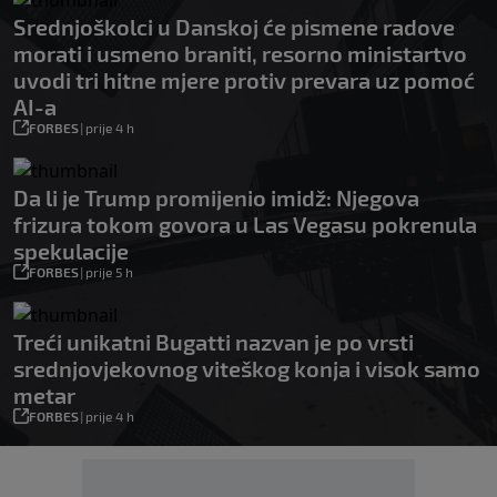
Srednjoškolci u Danskoj će pismene radove
morati i usmeno braniti, resorno ministartvo
uvodi tri hitne mjere protiv prevara uz pomoć
AI-a
FORBES
|
prije 4 h
Da li je Trump promijenio imidž: Njegova
frizura tokom govora u Las Vegasu pokrenula
spekulacije
FORBES
|
prije 5 h
Treći unikatni Bugatti nazvan je po vrsti
srednjovjekovnog viteškog konja i visok samo
metar
FORBES
|
prije 4 h