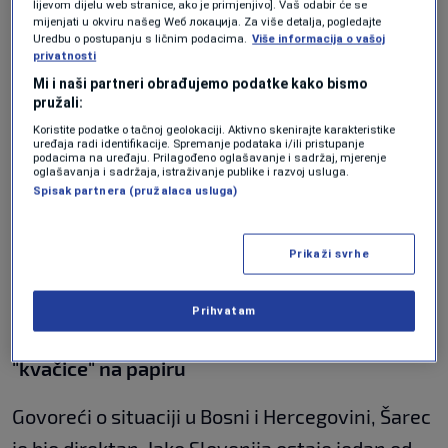
lijevom dijelu web stranice, ako je primjenjivo]. Vaš odabir će se
shvatiti da proširenje nije samo
mijenjati u okviru našeg Wеб локација. Za više detalja, pogledajte
Uredbu o postupanju s ličnim podacima.
Više informacija o vašoj
administrativni proces ispunjavanja tehničkih
privatnosti
uslova, već prvenstveno
sigurnosno pitanje
za
Mi i naši partneri obrađujemo podatke kako bismo
pružali:
cijeli kontinent.
Koristite podatke o tačnoj geolokaciji. Aktivno skenirajte karakteristike
uređaja radi identifikacije. Spremanje podataka i/ili pristupanje
"Zapadni Balkan ne smije postati crna rupa ili
podacima na uređaju. Prilagođeno oglašavanje i sadržaj, mjerenje
oglašavanja i sadržaja, istraživanje publike i razvoj usluga.
poligon za uticaje trećih strana. Svako
Spisak partnera (pružalaca usluga)
oklijevanje Brisela otvara prostor onima koji ne
žele stabilnu i demokratsku Evropu,"
poručio je
Prikaži svrhe
Šarec.
Prihvatam
Poruka liderima u BiH: Reforme nisu samo
"kvačice" na papiru
Govoreći o situaciji u Bosni i Hercegovini, Šarec
je bio direktan. Iako Slovenija ostaje jedan od