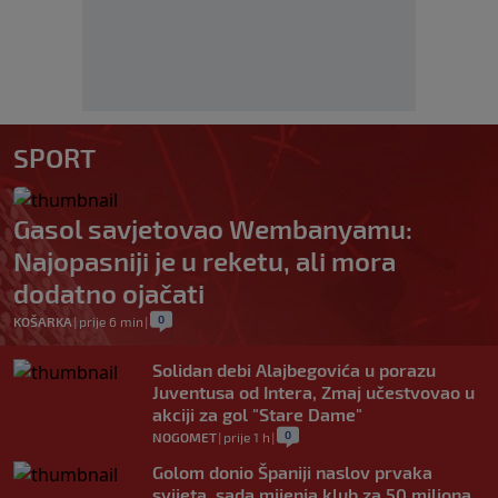
SPORT
Gasol savjetovao Wembanyamu:
Najopasniji je u reketu, ali mora
dodatno ojačati
0
KOŠARKA
|
prije 6 min
|
Solidan debi Alajbegovića u porazu
Juventusa od Intera, Zmaj učestvovao u
akciji za gol "Stare Dame"
0
NOGOMET
|
prije 1 h
|
Golom donio Španiji naslov prvaka
svijeta, sada mijenja klub za 50 miliona