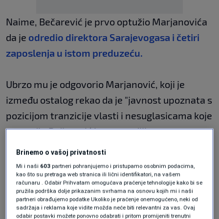
Naime, Bečarević je prvo optužio Marjanovića
da je
odredio direktora Sarajevogasa i četiri
zaposlenja u istom preduzeću.
Ubrzo mu je odgovorio Marjanović, koji je
između ostalog rekao da je "javnost upoznata s
pozicijom tranzicije vlasti i nesuglasicama koje
gospodin Bečarević ima u medijima s
političkom trojkom".
Brinemo o vašoj privatnosti
Mi i naši
603
partneri pohranjujemo i pristupamo osobnim podacima,
kao što su pretraga web stranica ili lični identifikatori, na vašem
https://n1info.ba/vijesti/marjanovic-
računaru . Odabir Prihvatam omogućava praćenje tehnologije kako bi se
pružila podrška dolje prikazanim svrhama na osnovu kojih mi i naši
odgovorio-na-optuzbe-becarevica-radujem-
partneri obrađujemo podatke Ukoliko je praćenje onemogućeno, neki od
se-ponedjeljku/
sadržaja i reklama koje vidite možda neće biti relevantni za vas. Ovaj
odabir postavki možete ponovno odabrati i pritom promijeniti trenutni