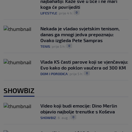
najbahatiji: Kaže sve u lice i ne mari
koga će povrijediti
0
LIFESTYLE
|
prije 4 h
|
Nekada je vladao svjetskim tenisom,
danas ga mnogi jedva prepoznaju:
Ovako izgleda Pete Sampras
0
TENIS
|
prije 5 h
|
Vlada KS časti parove koji se vjenčavaju:
Evo kako do poklon vaučera od 300 KM
0
DOM I PORODICA
|
prije 5 h
|
SHOWBIZ
Video koji budi emocije: Dino Merlin
objavio najbolje trenutke s Koševa
0
SHOWBIZ
|
6. aug.
|