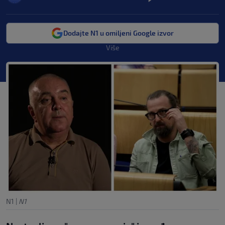
Dodajte N1 u omiljeni Google izvor
Više
N1
|
N1