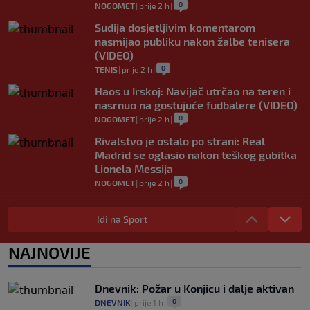
0
NOGOMET
|
prije 2 h
|
Sudija dosjetljivim komentarom
nasmijao publiku nakon žalbe tenisera
(VIDEO)
0
TENIS
|
prije 2 h
|
Haos u Irskoj: Navijač utrčao na teren i
nasrnuo na gostujuće fudbalere (VIDEO)
0
NOGOMET
|
prije 2 h
|
Rivalstvo je ostalo po strani: Real
Madrid se oglasio nakon teškog gubitka
Lionela Messija
0
NOGOMET
|
prije 2 h
|
WNBA igračice odgovorile Kanteru
nakon provokacije: "Nećemo biti politički
Idi na Sport
pijuni"
0
KOŠARKA
|
prije 3 h
|
NAJNOVIJE
Infantino nekada poručivao: "Novac
FIFA-e je vaš novac", danas se suočava s
Dnevnik: Požar u Konjicu i dalje aktivan
najvećom krizom
0
DNEVNIK
|
prije 1 h
|
0