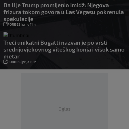
Da li je Trump promijenio imidž: Njegova
frizura tokom govora u Las Vegasu pokrenula
spekulacije
FORBES
|
prije 11 h
Treći unikatni Bugatti nazvan je po vrsti
srednjovjekovnog viteškog konja i visok samo
metar
FORBES
|
prije 10 h
Oglas