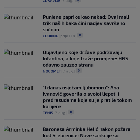
ZDRAVLJE
|
7. aug.
|
Punjene paprike kao nekad: Ovaj mali
trik naših baka čini nadjev savršeno
sočnim
0
COOKING
|
prije 11 h
|
Objavljeno koje države podržavaju
Infantina, a koje traže promjene: HNS
odavno zauzeo stranu
0
NOGOMET
|
7. aug.
|
"I danas osjećam ljubomoru": Ana
Ivanović govorila o svojoj ljepoti i
predrasudama koje su je pratile tokom
karijere
0
TENIS
|
7. aug.
|
Baronesa Arminka Helić nakon požara
kod Srebrenice: Nove sankcije su