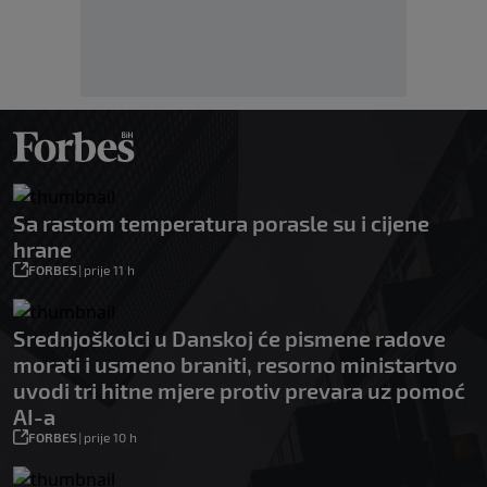
Sa rastom temperatura porasle su i cijene
hrane
FORBES
|
prije 11 h
Srednjoškolci u Danskoj će pismene radove
morati i usmeno braniti, resorno ministartvo
uvodi tri hitne mjere protiv prevara uz pomoć
AI-a
FORBES
|
prije 10 h