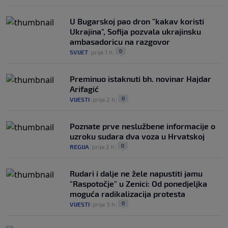
NOGOMET
|
prije 4 h
|
U Bugarskoj pao dron "kakav koristi
Ukrajina", Sofija pozvala ukrajinsku
ambasadoricu na razgovor
0
SVIJET
|
prije 1 h
|
Preminuo istaknuti bh. novinar Hajdar
Arifagić
0
VIJESTI
|
prije 2 h
|
Poznate prve neslužbene informacije o
uzroku sudara dva voza u Hrvatskoj
0
REGIJA
|
prije 2 h
|
Rudari i dalje ne žele napustiti jamu
"Raspotočje" u Zenici: Od ponedjeljka
moguća radikalizacija protesta
0
VIJESTI
|
prije 3 h
|