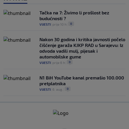
Tačka na 7: Živimo li prošlost bez
budućnosti ?
0
VIJESTI
|
prije 10 h
|
Nakon 30 godina i kritika javnosti počelo
čišćenje garaža KJKP RAD u Sarajevu: Iz
odvoda vadili mulj, pijesak i
automobilske gume
0
VIJESTI
|
prije 6 h
|
N1 BiH YouTube kanal premašio 100.000
pretplatnika
0
VIJESTI
|
6. aug.
|