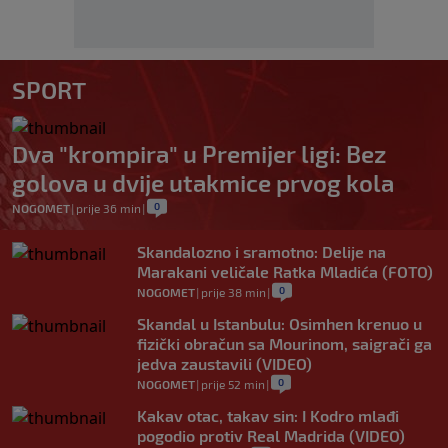
SPORT
Dva "krompira" u Premijer ligi: Bez
golova u dvije utakmice prvog kola
0
NOGOMET
|
prije 36 min
|
Skandalozno i sramotno: Delije na
Marakani veličale Ratka Mladića (FOTO)
0
NOGOMET
|
prije 38 min
|
Skandal u Istanbulu: Osimhen krenuo u
fizički obračun sa Mourinom, saigrači ga
jedva zaustavili (VIDEO)
0
NOGOMET
|
prije 52 min
|
Kakav otac, takav sin: I Kodro mlađi
pogodio protiv Real Madrida (VIDEO)