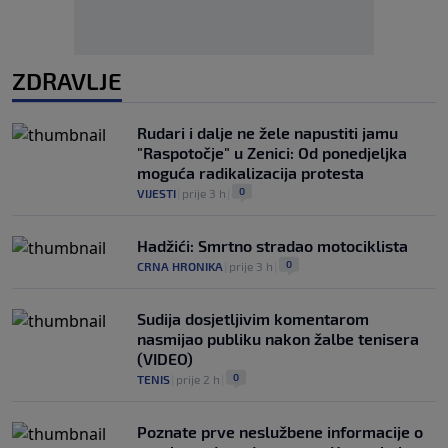
ZDRAVLJE
Rudari i dalje ne žele napustiti jamu
"Raspotočje" u Zenici: Od ponedjeljka
moguća radikalizacija protesta
0
VIJESTI
|
prije 3 h
|
Hadžići: Smrtno stradao motociklista
0
CRNA HRONIKA
|
prije 3 h
|
Sudija dosjetljivim komentarom
nasmijao publiku nakon žalbe tenisera
(VIDEO)
0
TENIS
|
prije 2 h
|
Poznate prve neslužbene informacije o