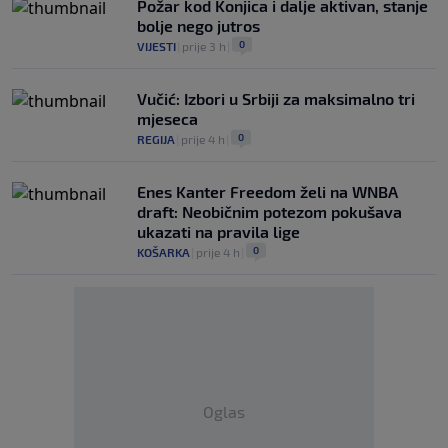
Požar kod Konjica i dalje aktivan, stanje
bolje nego jutros
0
VIJESTI
|
prije 3 h
|
Vučić: Izbori u Srbiji za maksimalno tri
mjeseca
0
REGIJA
|
prije 4 h
|
Enes Kanter Freedom želi na WNBA
draft: Neobičnim potezom pokušava
ukazati na pravila lige
0
KOŠARKA
|
prije 4 h
|
Oglas