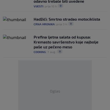
odavno trebale biti uvedene
0
VIJESTI
|
prije 10 h
|
Hadžići: Smrtno stradao motociklista
0
CRNA HRONIKA
|
prije 3 h
|
Prefina ljetna salata od kupusa:
Kremasto savršenstvo koje najbolje
paše uz pečeno meso
0
COOKING
|
7. aug.
|
Oglas