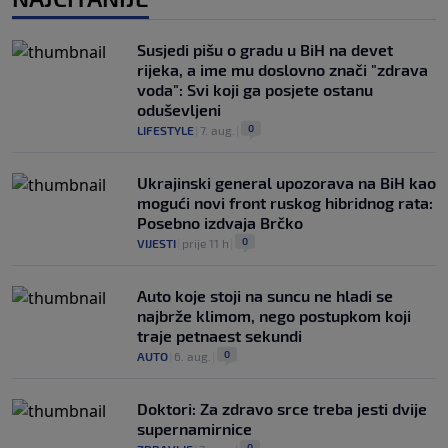
Susjedi pišu o gradu u BiH na devet
rijeka, a ime mu doslovno znači "zdrava
voda": Svi koji ga posjete ostanu
oduševljeni
0
LIFESTYLE
|
7. aug.
|
Ukrajinski general upozorava na BiH kao
mogući novi front ruskog hibridnog rata:
Posebno izdvaja Brčko
0
VIJESTI
|
prije 11 h
|
Auto koje stoji na suncu ne hladi se
najbrže klimom, nego postupkom koji
traje petnaest sekundi
0
AUTO
|
6. aug.
|
Doktori: Za zdravo srce treba jesti dvije
supernamirnice
0