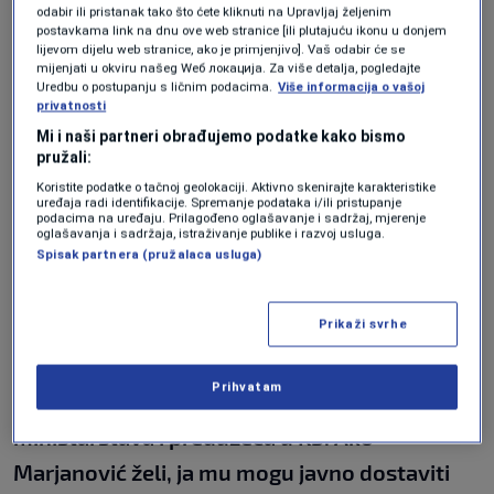
odabir ili pristanak tako što ćete kliknuti na Upravljaj željenim
postavkama link na dnu ove web stranice [ili plutajuću ikonu u donjem
Posebno ta rečenica, zasmetala je Bečareviću,
lijevom dijelu web stranice, ako je primjenjivo]. Vaš odabir će se
mijenjati u okviru našeg Wеб локација. Za više detalja, pogledajte
koji mu je ponovo odgovorio.
Uredbu o postupanju s ličnim podacima.
Više informacija o vašoj
privatnosti
Mi i naši partneri obrađujemo podatke kako bismo
"Sa Trojkom nemam nikakav animozitet niti
pružali:
sam spomenuo Trojku u kontekstu rada
Koristite podatke o tačnoj geolokaciji. Aktivno skenirajte karakteristike
uređaja radi identifikacije. Spremanje podataka i/ili pristupanje
podacima na uređaju. Prilagođeno oglašavanje i sadržaj, mjerenje
Sarajevogasa. Animozitet koji imam je prema
oglašavanja i sadržaja, istraživanje publike i razvoj usluga.
Spisak partnera (pružalaca usluga)
trgovcu Marjanoviću koji se ponaša kao
vlasnik Sarajevogasa. Marjanović nije dao
Prikaži svrhe
odgovor na pitanje da li je on dao ime za v.d.
direktora Sarajevogasa ili njegov kolega
Prihvatam
Lemezan sa kojim sjedi i dogovara pozicije
ministarstava i preduzeca u KS. Ako
Marjanović želi, ja mu mogu javno dostaviti