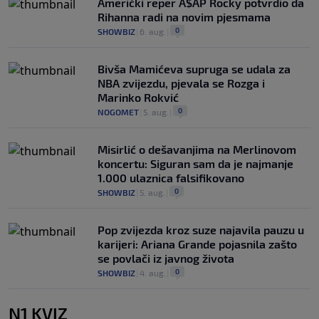
Američki reper A$AP Rocky potvrdio da
Rihanna radi na novim pjesmama
0
SHOWBIZ
|
6. aug.
|
Bivša Mamićeva supruga se udala za
NBA zvijezdu, pjevala se Rozga i
Marinko Rokvić
0
NOGOMET
|
5. aug.
|
Misirlić o dešavanjima na Merlinovom
koncertu: Siguran sam da je najmanje
1.000 ulaznica falsifikovano
0
SHOWBIZ
|
5. aug.
|
Pop zvijezda kroz suze najavila pauzu u
karijeri: Ariana Grande pojasnila zašto
se povlači iz javnog života
0
SHOWBIZ
|
4. aug.
|
N1 KVIZ