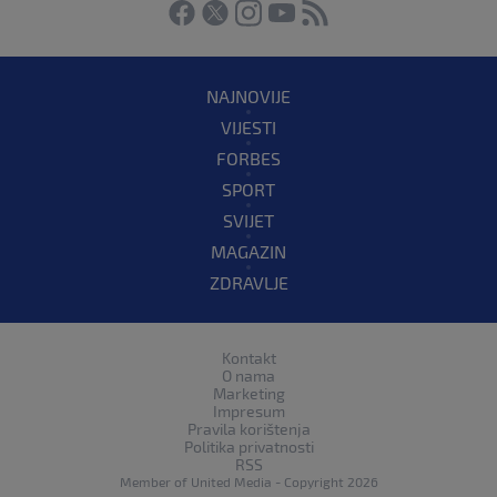
NAJNOVIJE
VIJESTI
FORBES
SPORT
SVIJET
MAGAZIN
ZDRAVLJE
Kontakt
O nama
Marketing
Impresum
Pravila korištenja
Politika privatnosti
RSS
Member of
United Media
- Copyright 2026