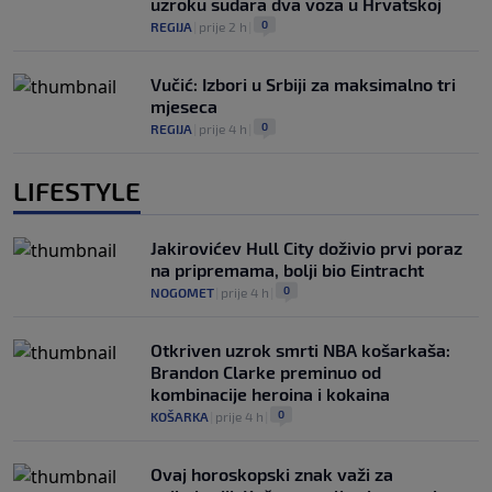
uzroku sudara dva voza u Hrvatskoj
0
REGIJA
|
prije 2 h
|
Vučić: Izbori u Srbiji za maksimalno tri
mjeseca
0
REGIJA
|
prije 4 h
|
LIFESTYLE
Jakirovićev Hull City doživio prvi poraz
na pripremama, bolji bio Eintracht
0
NOGOMET
|
prije 4 h
|
Otkriven uzrok smrti NBA košarkaša:
Brandon Clarke preminuo od
kombinacije heroina i kokaina
0
KOŠARKA
|
prije 4 h
|
Ovaj horoskopski znak važi za