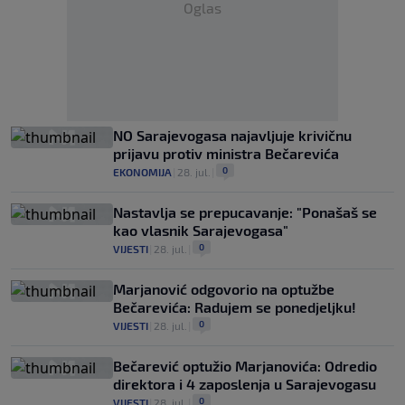
Oglas
NO Sarajevogasa najavljuje krivičnu
prijavu protiv ministra Bečarevića
0
EKONOMIJA
|
28. jul.
|
Nastavlja se prepucavanje: "Ponašaš se
kao vlasnik Sarajevogasa"
0
VIJESTI
|
28. jul.
|
Marjanović odgovorio na optužbe
Bečarevića: Radujem se ponedjeljku!
0
VIJESTI
|
28. jul.
|
Bečarević optužio Marjanovića: Odredio
direktora i 4 zaposlenja u Sarajevogasu
0
VIJESTI
|
28. jul.
|