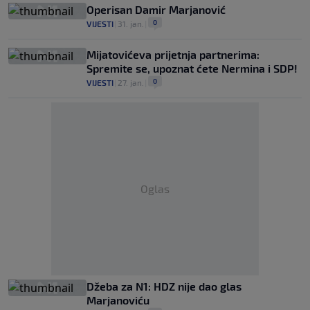
Operisan Damir Marjanović
0
VIJESTI
|
31. jan.
|
Mijatovićeva prijetnja partnerima:
Spremite se, upoznat ćete Nermina i SDP!
0
VIJESTI
|
27. jan.
|
Oglas
Džeba za N1: HDZ nije dao glas
Marjanoviću