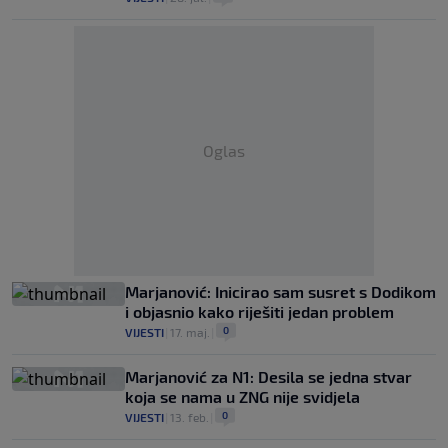
Oglas
Marjanović: Inicirao sam susret s Dodikom
i objasnio kako riješiti jedan problem
0
VIJESTI
|
17. maj.
|
Marjanović za N1: Desila se jedna stvar
koja se nama u ZNG nije svidjela
0
VIJESTI
|
13. feb.
|