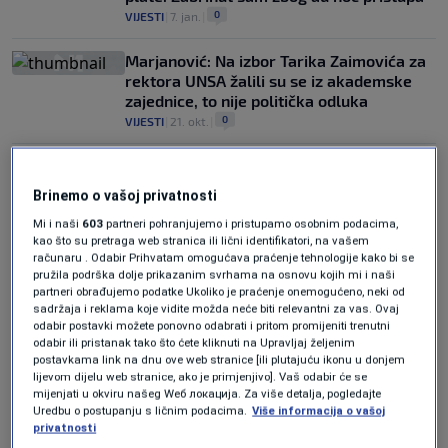
0
VIJESTI
|
7. jan.
|
Marjanović: Na izbor Tarika Zaimovića za
rektora UNSA žalili su se iz akademske
zajednice, to nije politička odluka
0
VIJESTI
|
21. okt.
|
Brinemo o vašoj privatnosti
Mi i naši
603
partneri pohranjujemo i pristupamo osobnim podacima,
kao što su pretraga web stranica ili lični identifikatori, na vašem
računaru . Odabir Prihvatam omogućava praćenje tehnologije kako bi se
Oglas
pružila podrška dolje prikazanim svrhama na osnovu kojih mi i naši
partneri obrađujemo podatke Ukoliko je praćenje onemogućeno, neki od
sadržaja i reklama koje vidite možda neće biti relevantni za vas. Ovaj
odabir postavki možete ponovno odabrati i pritom promijeniti trenutni
odabir ili pristanak tako što ćete kliknuti na Upravljaj željenim
postavkama link na dnu ove web stranice [ili plutajuću ikonu u donjem
lijevom dijelu web stranice, ako je primjenjivo]. Vaš odabir će se
mijenjati u okviru našeg Wеб локација. Za više detalja, pogledajte
Uredbu o postupanju s ličnim podacima.
Više informacija o vašoj
Damir Marjanović: Obrazovni sistem je
privatnosti
najodgovorniji za sve što nam se dešava