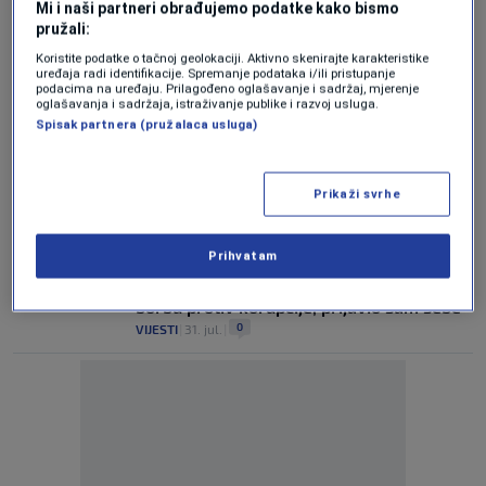
Mi i naši partneri obrađujemo podatke kako bismo
0
DAN UŽIVO
|
9. apr.
|
pružali:
Marjanović: Insistirali smo da u novom
Koristite podatke o tačnoj geolokaciji. Aktivno skenirajte karakteristike
uređaja radi identifikacije. Spremanje podataka i/ili pristupanje
programu Vlade KS budu inovacije koje
podacima na uređaju. Prilagođeno oglašavanje i sadržaj, mjerenje
smo ponudili
oglašavanja i sadržaja, istraživanje publike i razvoj usluga.
0
DAN UŽIVO
|
27. nov.
|
Spisak partnera (pružalaca usluga)
"Nazire se kostur nove Vlade Kantona
Sarajevo": Šta znamo do sada - ko će gdje
Prikaži svrhe
i koji su uslovi?
0
DAN UŽIVO
|
12. sep.
|
Prihvatam
Marjanović za N1: Otišao sam u Ured za
borbu protiv korupcije, prijavio sam sebe
0
VIJESTI
|
31. jul.
|