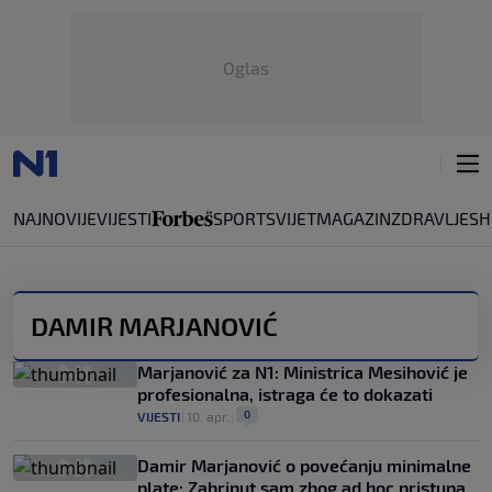
Oglas
NAJNOVIJE
VIJESTI
SPORT
SVIJET
MAGAZIN
ZDRAVLJE
SH
DAMIR MARJANOVIĆ
Marjanović za N1: Ministrica Mesihović je
profesionalna, istraga će to dokazati
0
VIJESTI
|
10. apr.
|
Damir Marjanović o povećanju minimalne
plate: Zabrinut sam zbog ad hoc pristupa