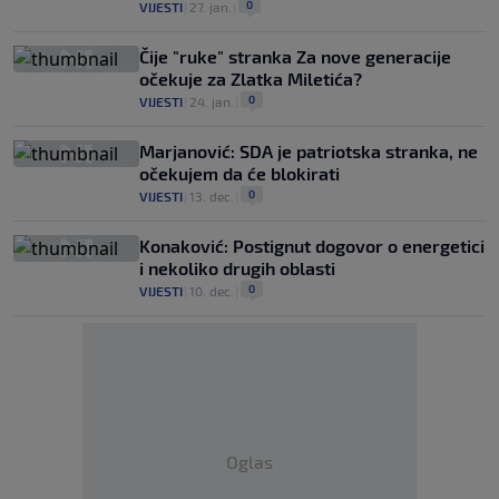
0
VIJESTI
|
27. jan.
|
Čije "ruke" stranka Za nove generacije
očekuje za Zlatka Miletića?
0
VIJESTI
|
24. jan.
|
Marjanović: SDA je patriotska stranka, ne
očekujem da će blokirati
0
VIJESTI
|
13. dec.
|
Konaković: Postignut dogovor o energetici
i nekoliko drugih oblasti
0
VIJESTI
|
10. dec.
|
Oglas