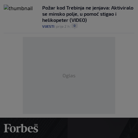
Požar kod Trebinja ne jenjava: Aktiviralo
se minsko polje, u pomoć stigao i
helikopeter (VIDEO)
0
VIJESTI
|
prije 2 h
|
Oglas