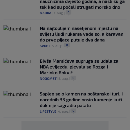
naučnicima dvjesto godina, a našli su ga
tek kad su počeli strugati morsko dno
0
NAUKA
|
3. aug.
|
Na najtoplijem naseljenom mjestu na
svijetu ljudi rukama vade so, a karavan
do prve pijace putuje dva dana
0
SVIJET
|
5. aug.
|
Bivša Mamićeva supruga se udala za
NBA zvijezdu, pjevala se Rozga i
Marinko Rokvić
0
NOGOMET
|
5. aug.
|
Saplео se o kamen na poštanskoj turi, i
narednih 33 godine nosio kamenje kući
dok nije sagradio palatu
0
LIFESTYLE
|
4. aug.
|