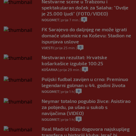
Nestvarne scene u Trabzonu i
spektakularan doček za Salaha: "Ovdje
je 25.000 ljudi" (FOTO/VIDEO)
0
NOGOMET
|
prije 7 min.
|
FK Sarajevo do daljnjeg ne može igrati
domaće utakmice na Koševu: Stadion ne
ispunjava uslove
0
VIJESTI
|
prije 25 min.
|
Nestvaran rezultat: Hrvatske
košarkašice izgubile 100:25
0
KOŠARKA
|
prije 29 min.
|
Poljski fudbal zavijen u crno: Preminuo
legendarni golman u 44. godini života
0
NOGOMET
|
prije 1 h
|
Neymar totalno pogubio živce: Asistirao
za pobjedu, pa ušao u sukob s
navijačima (VIDEO)
0
NOGOMET
|
prije 1 h
|
Real Madrid blizu dogovora najskupljeg
transfera u historiji kluba: Igrač bi