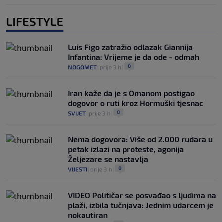
LIFESTYLE
Luis Figo zatražio odlazak Giannija
Infantina: Vrijeme je da ode - odmah
0
NOGOMET
|
prije 3 h
|
Iran kaže da je s Omanom postigao
dogovor o ruti kroz Hormuški tjesnac
0
SVIJET
|
prije 3 h
|
Nema dogovora: Više od 2.000 rudara u
petak izlazi na proteste, agonija
Željezare se nastavlja
0
VIJESTI
|
prije 3 h
|
VIDEO Političar se posvađao s ljudima na
plaži, izbila tučnjava: Jednim udarcem je
nokautiran