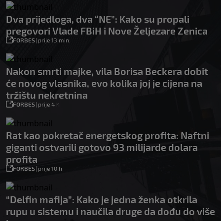
Dva prijedloga, dva “NE”: Kako su propali
pregovori Vlade FBiH i Nove Željezare Zenica
FORBES
|
prije 13 min.
Nakon smrti majke, vila Borisa Beckera dobit
će novog vlasnika, evo kolika joj je cijena na
tržištu nekretnina
FORBES
|
prije 4 h
Rat kao pokretač energetskog profita: Naftni
giganti ostvarili gotovo 93 milijarde dolara
profita
FORBES
|
prije 10 h
“Delfin mafija”: Kako je jedna ženka otkrila
rupu u sistemu i naučila druge da dođu do više