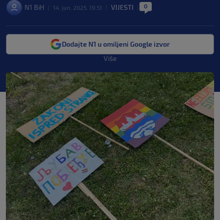
0
N1 BiH
VIJESTI
|
14. jun. 2025. 19:51
|
|
Dodajte N1 u omiljeni Google izvor
Više