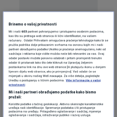
Jedna od poruka koja je odaslana jeste od
Brinemo o vašoj privatnosti
organizatora jeste:
Mi i naši
603
partneri pohranjujemo i pristupamo osobnim podacima,
kao što su pretraga web stranica ili lični identifikatori, na vašem
računaru . Odabir Prihvatam omogućava praćenje tehnologije kako bi se
"Ne želimo da budemo isključeni iz sopstvenih
pružila podrška dolje prikazanim svrhama na osnovu kojih mi i naši
partneri obrađujemo podatke Ukoliko je praćenje onemogućeno, neki od
porodica jer smo LGBTIQ osobe".
sadržaja i reklama koje vidite možda neće biti relevantni za vas. Ovaj
odabir postavki možete ponovno odabrati i pritom promijeniti trenutni
odabir ili pristanak tako što ćete kliknuti na Upravljaj željenim
Evo šta su sve poručili
OVDJE
.
postavkama link na dnu ove web stranice [ili plutajuću ikonu u donjem
lijevom dijelu web stranice, ako je primjenjivo]. Vaš odabir će se
mijenjati u okviru našeg Wеб локација. Za više detalja, pogledajte
Nakon šetnje kroz sarajevske ulice, učesnici će
Uredbu o postupanju s ličnim podacima.
Više informacija o vašoj
privatnosti
uživati u prigodnom programu.
Mi i naši partneri obrađujemo podatke kako bismo
pružali:
Više u javljanju Dragice Gajić koje možete
Koristite podatke o tačnoj geolokaciji. Aktivno skenirajte karakteristike
pogledati
OVDJE
.
uređaja radi identifikacije. Spremanje podataka i/ili pristupanje
podacima na uređaju. Prilagođeno oglašavanje i sadržaj, mjerenje
oglašavanja i sadržaja, istraživanje publike i razvoj usluga.