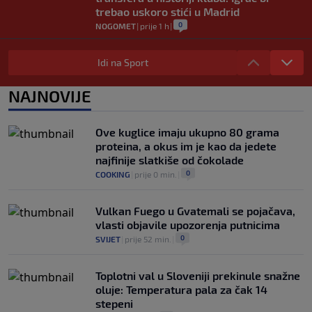
trebao uskoro stići u Madrid
0
NOGOMET
|
prije 1 h
|
Lara Gut-Behrami završila karijeru:
Jedna od najvećih skijašica svih
Idi na Sport
vremena rekla "zbogom"
0
OSTALI SPORTOVI
|
prije 1 h
|
NAJNOVIJE
Predsjednik FIFA-e ne odustaje od svojih
planova: Otkriveno šta je ponudio
Ove kuglice imaju ukupno 80 grama
Marokancima za podršku
proteina, a okus im je kao da jedete
0
NOGOMET
|
prije 2 h
|
najfinije slatkiše od čokolade
0
COOKING
|
prije 0 min.
|
Vulkan Fuego u Gvatemali se pojačava,
vlasti objavile upozorenja putnicima
0
SVIJET
|
prije 52 min.
|
Toplotni val u Sloveniji prekinule snažne
oluje: Temperatura pala za čak 14
stepeni