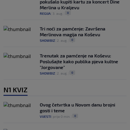
pokušalo kupiti kartu za koncert Dine
Merlina u Kraljevu
0
REGIJA
|
3. aug.
|
Tri noći za pamćenje: Završena
Merlinova magija na Koševu
0
SHOWBIZ
|
2. aug.
|
Trenutak za pamćenje na Koševu:
Poslušajte kako publika pjeva kultne
"Jorgovane"
0
SHOWBIZ
|
2. aug.
|
N1 KVIZ
Ovog četvrtka u Novom danu brojni
gosti i teme
0
VIJESTI
|
prije 0 min.
|