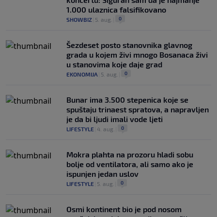
1.000 ulaznica falsifikovano
0
SHOWBIZ
|
5. aug.
|
Šezdeset posto stanovnika glavnog
grada u kojem živi mnogo Bosanaca živi
u stanovima koje daje grad
0
EKONOMIJA
|
5. aug.
|
Bunar imа 3.500 stepenica koje se
spuštaju trinaest spratova, a napravljen
je da bi ljudi imali vode ljeti
0
LIFESTYLE
|
4. aug.
|
Mokra plahta na prozoru hladi sobu
bolje od ventilatora, ali samo ako je
ispunjen jedan uslov
0
LIFESTYLE
|
5. aug.
|
Osmi kontinent bio je pod nosom