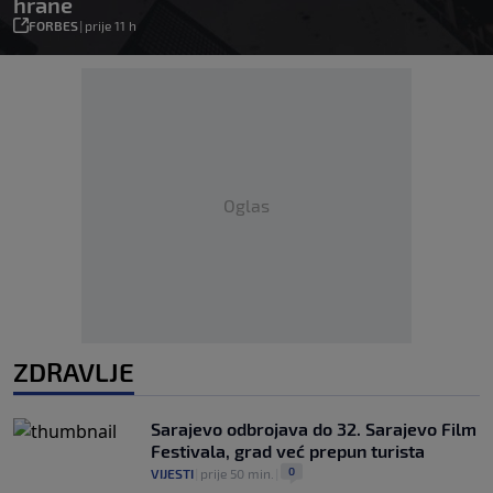
hrane
FORBES
|
prije 11 h
Oglas
ZDRAVLJE
Sarajevo odbrojava do 32. Sarajevo Film
Festivala, grad već prepun turista
0
VIJESTI
|
prije 50 min.
|