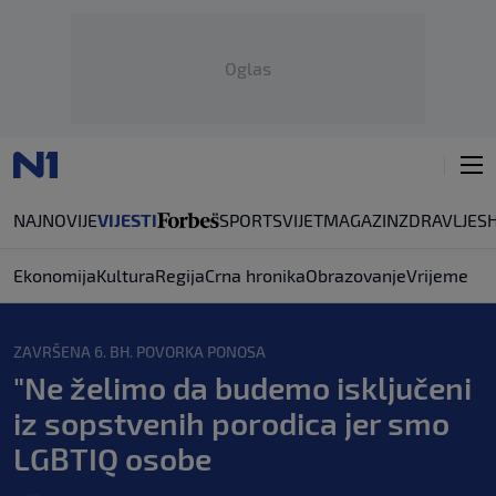
Oglas
NAJNOVIJE
VIJESTI
SPORT
SVIJET
MAGAZIN
ZDRAVLJE
S
Ekonomija
Kultura
Regija
Crna hronika
Obrazovanje
Vrijeme
ZAVRŠENA 6. BH. POVORKA PONOSA
"Ne želimo da budemo isključeni
iz sopstvenih porodica jer smo
LGBTIQ osobe