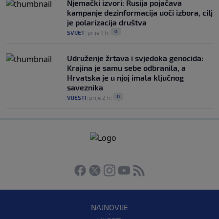
Njemački izvori: Rusija pojačava
kampanje dezinformacija uoči izbora, cilj
je polarizacija društva
0
SVIJET
|
prije 1 h
|
Udruženje žrtava i svjedoka genocida:
Krajina je samu sebe odbranila, a
Hrvatska je u njoj imala ključnog
saveznika
0
VIJESTI
|
prije 2 h
|
NAJNOVIJE