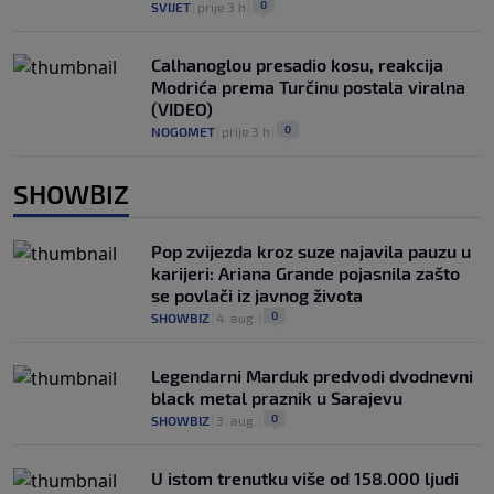
0
SVIJET
|
prije 3 h
|
Calhanoglou presadio kosu, reakcija
Modrića prema Turčinu postala viralna
(VIDEO)
0
NOGOMET
|
prije 3 h
|
SHOWBIZ
Pop zvijezda kroz suze najavila pauzu u
karijeri: Ariana Grande pojasnila zašto
se povlači iz javnog života
0
SHOWBIZ
|
4. aug.
|
Legendarni Marduk predvodi dvodnevni
black metal praznik u Sarajevu
0
SHOWBIZ
|
3. aug.
|
U istom trenutku više od 158.000 ljudi