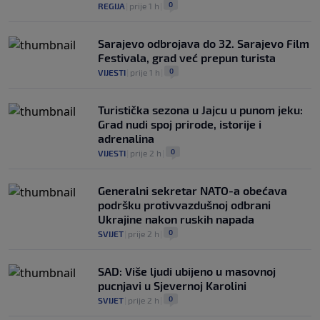
0
REGIJA
|
prije 1 h
|
Sarajevo odbrojava do 32. Sarajevo Film
Festivala, grad već prepun turista
0
VIJESTI
|
prije 1 h
|
Turistička sezona u Jajcu u punom jeku:
Grad nudi spoj prirode, istorije i
adrenalina
0
VIJESTI
|
prije 2 h
|
Generalni sekretar NATO-a obećava
podršku protivvazdušnoj odbrani
Ukrajine nakon ruskih napada
0
SVIJET
|
prije 2 h
|
SAD: Više ljudi ubijeno u masovnoj
pucnjavi u Sjevernoj Karolini
0
SVIJET
|
prije 2 h
|