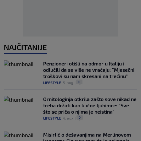
NAJČITANIJE
Penzioneri otišli na odmor u Italiju i
odlučili da se više ne vraćaju: "Mjesečni
troškovi su nam skresani na trećinu"
0
LIFESTYLE
|
5. aug.
|
Ornitologinja otkrila zašto sove nikad ne
treba držati kao kućne ljubimce: "Sve
što se priča o njima je neistina"
0
LIFESTYLE
|
4. aug.
|
Misirlić o dešavanjima na Merlinovom
koncertu: Siguran sam da je najmanje