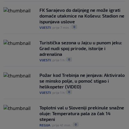
FK Sarajevo do daljnjeg ne može igrati
domaće utakmice na Koševu: Stadion ne
ispunjava uslove
0
VIJESTI
|
prije 7 min.
|
Turistička sezona u Jajcu u punom jeku:
Grad nudi spoj prirode, istorije i
adrenalina
0
VIJESTI
|
prije 1 h
|
Požar kod Trebinja ne jenjava: Aktiviralo
se minsko polje, u pomoć stigao i
helikopeter (VIDEO)
0
VIJESTI
|
prije 1 h
|
Toplotni val u Sloveniji prekinule snažne
oluje: Temperatura pala za čak 14
stepeni
0
REGIJA
|
prije 41 min.
|