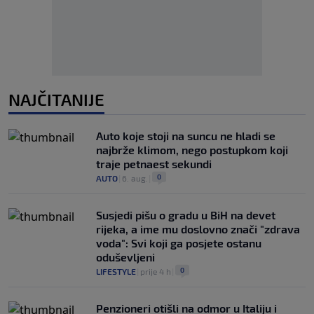
NAJČITANIJE
Auto koje stoji na suncu ne hladi se
najbrže klimom, nego postupkom koji
traje petnaest sekundi
0
AUTO
|
6. aug.
|
Susjedi pišu o gradu u BiH na devet
rijeka, a ime mu doslovno znači "zdrava
voda": Svi koji ga posjete ostanu
oduševljeni
0
LIFESTYLE
|
prije 4 h
|
Penzioneri otišli na odmor u Italiju i