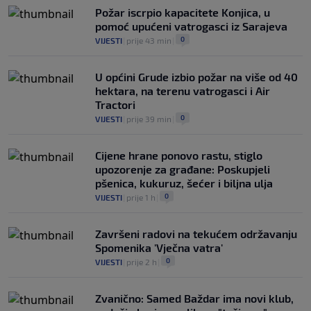
Požar iscrpio kapacitete Konjica, u
pomoć upućeni vatrogasci iz Sarajeva
0
VIJESTI
|
prije 43 min
|
U općini Grude izbio požar na više od 40
hektara, na terenu vatrogasci i Air
Tractori
0
VIJESTI
|
prije 39 min
|
Cijene hrane ponovo rastu, stiglo
upozorenje za građane: Poskupjeli
pšenica, kukuruz, šećer i biljna ulja
0
VIJESTI
|
prije 1 h
|
Završeni radovi na tekućem održavanju
Spomenika 'Vječna vatra'
0
VIJESTI
|
prije 2 h
|
Zvanično: Samed Baždar ima novi klub,