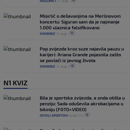
0
NOGOMET
|
5. aug.
|
Misirlić o dešavanjima na Merlinovom
koncertu: Siguran sam da je najmanje
1.000 ulaznica falsifikovano
0
SHOWBIZ
|
5. aug.
|
Pop zvijezda kroz suze najavila pauzu u
karijeri: Ariana Grande pojasnila zašto
se povlači iz javnog života
0
SHOWBIZ
|
4. aug.
|
N1 KVIZ
Bila je sportska zvijezda, a onda otišla u
penziju: Sada oduševila akrobacijama u
bikiniju (FOTO+VIDEO)
0
OSTALI SPORTOVI
|
prije 3 h
|