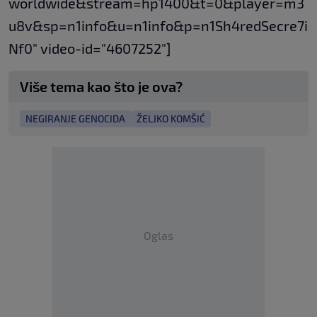
worldwide&stream=hp1400&t=0&player=m3
u8v&sp=n1info&u=n1info&p=n1Sh4redSecre7i
Nf0" video-id="4607252"]
Više tema kao što je ova?
NEGIRANJE GENOCIDA
ŽELJKO KOMŠIĆ
Oglas