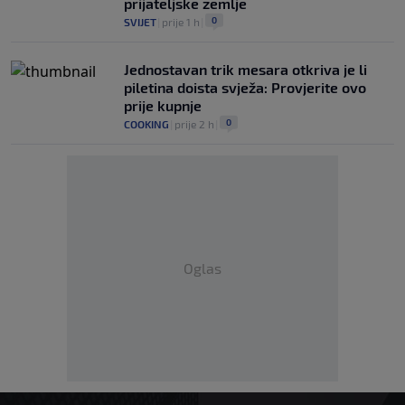
prijateljske zemlje
0
SVIJET
|
prije 1 h
|
Jednostavan trik mesara otkriva je li
piletina doista svježa: Provjerite ovo
prije kupnje
0
COOKING
|
prije 2 h
|
Oglas