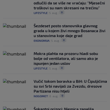
odlučili da se više ne vraćaju: "Mjesečni
troškovi su nam skresani na trećinu"
0
LIFESTYLE
|
5. aug.
|
Šezdeset posto stanovnika glavnog
grada u kojem živi mnogo Bosanaca živi
u stanovima koje daje grad
0
EKONOMIJA
|
5. aug.
|
Mokra plahta na prozoru hladi sobu
bolje od ventilatora, ali samo ako je
ispunjen jedan uslov
0
LIFESTYLE
|
5. aug.
|
Vučić tokom boravka u BiH: U Čipuljićima
su svi Srbi navijali za Zvezdu, dresove
Partizana nisu htjeli
0
NOGOMET
|
6. aug.
|
Šokantni prizori: Njemica zapalila