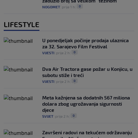
zadužio broj sa velikom "težinom"
0
NOGOMET
|
prije 1 h
|
LIFESTYLE
U ponedjeljak počinje prodaja ulaznica
za 32. Sarajevo Film Festival
0
VIJESTI
|
prije 2 h
|
Dva Air Tractora gase požar u Konjicu, u
subotu stiže i treći
0
VIJESTI
|
prije 2 h
|
Meta kažnjena sa dodatnih 567 miliona
dolara zbog ugrožavanja sigurnosti
djece
0
SVIJET
|
prije 2 h
|
Završeni radovi na tekućem održavanju