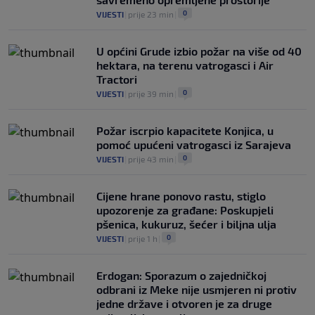
0
VIJESTI
|
prije 23 min
|
U općini Grude izbio požar na više od 40
hektara, na terenu vatrogasci i Air
Tractori
0
VIJESTI
|
prije 39 min
|
Požar iscrpio kapacitete Konjica, u
pomoć upućeni vatrogasci iz Sarajeva
0
VIJESTI
|
prije 43 min
|
Cijene hrane ponovo rastu, stiglo
upozorenje za građane: Poskupjeli
pšenica, kukuruz, šećer i biljna ulja
0
VIJESTI
|
prije 1 h
|
Erdogan: Sporazum o zajedničkoj
odbrani iz Meke nije usmjeren ni protiv
jedne države i otvoren je za druge