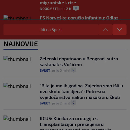
migrantske krize
0
NOGOMET
|
prije 2 h
|
FS Norveške poručio Infantinu: Odlazi,
odmah!
Idi na Sport
0
NOGOMET
|
prije 2 h
|
Bila je sportska zvijezda, a onda otišla u
NAJNOVIJE
penziju: Sada oduševila akrobacijama u
bikiniju (FOTO+VIDEO)
0
OSTALI SPORTOVI
|
prije 3 h
|
Zelenski doputovao u Beograd, sutra
sastanak s Vučićem
0
SVIJET
|
prije 0 min
|
"Bila je mojih godina. Zajedno smo išli u
ovu školu kao djeca": Potresna
svjedočanstva nakon masakra u školi
0
SVIJET
|
prije 2 min
|
KCUS: Klinika za urologiju s
transplantacijom preseljena u
savremeno opremljene prostorije