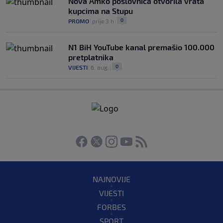
Nova Amko poslovnica otvorila vrata
kupcima na Stupu
0
PROMO
|
prije 3 h
|
N1 BiH YouTube kanal premašio 100.000
pretplatnika
0
VIJESTI
|
6. aug.
|
NAJNOVIJE
VIJESTI
FORBES
SPORT