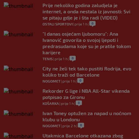
Prije nekoliko godina zaludjela je
internet, a onda nestala iz javnosti: Svi
se pitaju gdje je i šta radi (VIDEO)
0
OSTALI SPORTOVI
|
prije 1 h
|
"I danas osjećam ljubomoru": Ana
Ivanović govorila o svojoj ljepoti i
predrasudama koje su je pratile tokom
karijere
0
TENIS
|
prije 1 h
|
City ne želi tek tako pustiti Rodrija, evo
koliko traži od Barcelone
0
NOGOMET
|
prije 1 h
|
Rekorder G lige i NBA All-Star vikenda
potpisao za Gironu
0
KOŠARKA
|
prije 1 h
|
Ivan Toney optužen za napad u noćnom
klubu u Londonu
0
NOGOMET
|
prije 2 h
|
Utakmica Barcelone otkazana zbog