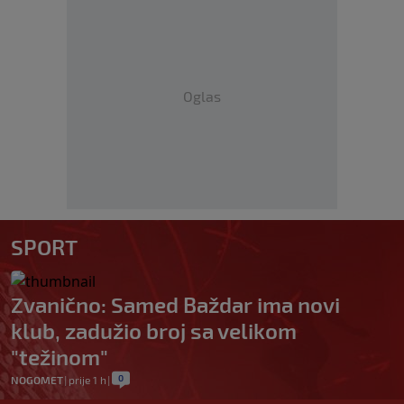
Oglas
SPORT
Zvanično: Samed Baždar ima novi
klub, zadužio broj sa velikom
"težinom"
0
NOGOMET
|
prije 1 h
|