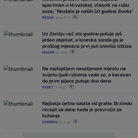
apartman u Hrvatskoj, vlasnik na rubu
suza; "Nestalo je naših 50 godina života"
0
REGIJA
|
prije 11 h
|
Uz Zemlju već sto godina putuje još
jedan objekat, a kineska sonda ga je
prošlog mjeseca prvi put snimila izbliza
0
NAUKA
|
6. aug.
|
Na najtoplijem naseljenom mjestu na
svijetu ljudi rukama vade so, a karavan
do prve pijace putuje dva dana
0
SVIJET
|
5. aug.
|
Najbolja ljetna salata od graha: Brzinski
recept za dane kada je prevruće za
kuhanje
0
COOKING
|
6. aug.
|