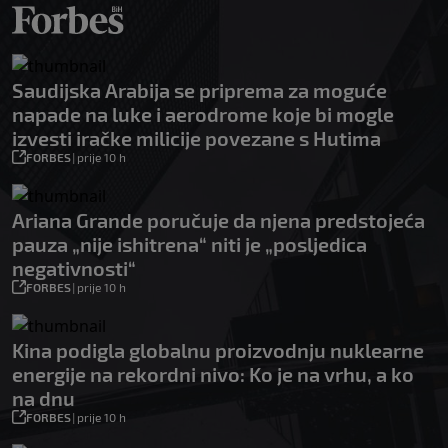
Saudijska Arabija se priprema za moguće
napade na luke i aerodrome koje bi mogle
izvesti iračke milicije povezane s Hutima
FORBES
|
prije 10 h
Ariana Grande poručuje da njena predstojeća
pauza „nije ishitrena“ niti je „posljedica
negativnosti“
FORBES
|
prije 10 h
Kina podigla globalnu proizvodnju nuklearne
energije na rekordni nivo: Ko je na vrhu, a ko
na dnu
FORBES
|
prije 10 h