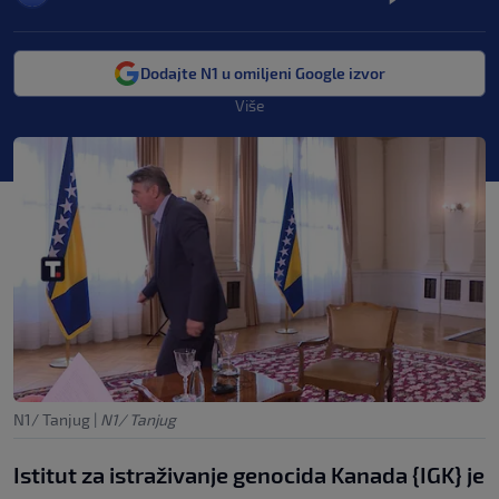
Dodajte N1 u omiljeni Google izvor
Više
N1/ Tanjug
|
N1/ Tanjug
Istitut za istraživanje genocida Kanada {IGK} je