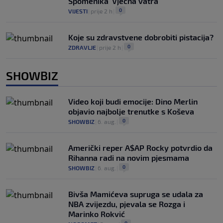
Spomenika 'Vječna vatra'
0
VIJESTI
|
prije 2 h
|
Koje su zdravstvene dobrobiti pistacija?
0
ZDRAVLJE
|
prije 2 h
|
SHOWBIZ
Video koji budi emocije: Dino Merlin
objavio najbolje trenutke s Koševa
0
SHOWBIZ
|
6. aug.
|
Američki reper A$AP Rocky potvrdio da
Rihanna radi na novim pjesmama
0
SHOWBIZ
|
6. aug.
|
Bivša Mamićeva supruga se udala za
NBA zvijezdu, pjevala se Rozga i
Marinko Rokvić