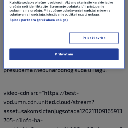
Koristite podatke o tačnoj geolokaciji. Aktivno skenirajte karakteristike
nedvosmisleno vidi negiranje genocida u
uređaja radi identifikacije. Spremanje podataka i/ili pristupanje
podacima na uređaju. Prilagođeno oglašavanje i sadržaj, mjerenje
Srebrenici, što je krivično djelo.
oglašavanja i sadržaja, istraživanje publike i razvoj usluga.
Spisak partnera (pružalaca usluga)
Podsjetimo, član predsjedništva BiH Željko
Prikaži svrhe
Komšić prekinuo je intervju za Tanjug nakon
što je novinar genocid u Srebrenici nazvao
Prihvatam
"strašnim zločinom" te rekao da se ne slaže sa
presudama Međunarodnog suda u Hagu.
video-cdn src="https://best-
vod.umn.cdn.united.cloud/stream?
asset=sakomsictanjugsotada120211109165913
705-n1info-ba-