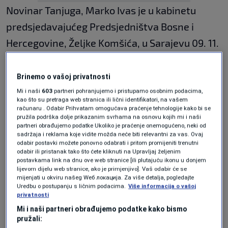
Novinar Tanjuga, Marko Ivas je u kabinetu
predsjedavajućeg Predsjedništva Bosne i
Hercegovine, Željke Komšića, u Sarajevu 09. 11.
2021. tokom intervjua negirao genocid u
Srebrenici koji je utvrđen pravosnažnim
Brinemo o vašoj privatnosti
presudama međunarodnih i nacionalnih
Mi i naši
603
partneri pohranjujemo i pristupamo osobnim podacima,
kao što su pretraga web stranica ili lični identifikatori, na vašem
sudova, na koji način je počinio krivično djelo iz
računaru . Odabir Prihvatam omogućava praćenje tehnologije kako bi se
pružila podrška dolje prikazanim svrhama na osnovu kojih mi i naši
člana 145a stav (3) Krivičnog zakona Bosne i
partneri obrađujemo podatke Ukoliko je praćenje onemogućeno, neki od
sadržaja i reklama koje vidite možda neće biti relevantni za vas. Ovaj
Hercegovine (Zakon o dopuni Krivičnog zakona
odabir postavki možete ponovno odabrati i pritom promijeniti trenutni
odabir ili pristanak tako što ćete kliknuti na Upravljaj željenim
Bosne i Hercegovine objavljen u “Službenom
postavkama link na dnu ove web stranice [ili plutajuću ikonu u donjem
lijevom dijelu web stranice, ako je primjenjivo]. Vaš odabir će se
glasniku BiH”, broj: 46/21).
mijenjati u okviru našeg Wеб локација. Za više detalja, pogledajte
Uredbu o postupanju s ličnim podacima.
Više informacija o vašoj
privatnosti
Kao dokaz iznijetih tvrdnji IGK je predao
Mi i naši partneri obrađujemo podatke kako bismo
pružali:
materijalni dokaz iz medija u kome se jasno i