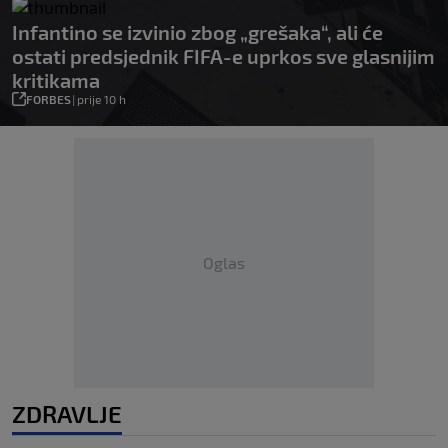
Infantino se izvinio zbog „grešaka“, ali će
ostati predsjednik FIFA-e uprkos sve glasnijim
kritikama
FORBES
|
prije 10 h
Oglas
ZDRAVLJE