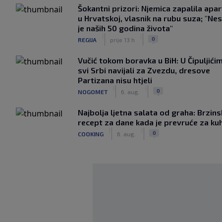
Šokantni prizori: Njemica zapalila apa
u Hrvatskoj, vlasnik na rubu suza; "Ne
je naših 50 godina života"
|
|
0
REGIJA
prije 13 h
Vučić tokom boravka u BiH: U Čipuljići
svi Srbi navijali za Zvezdu, dresove
Partizana nisu htjeli
|
|
0
NOGOMET
6. aug.
Najbolja ljetna salata od graha: Brzins
recept za dane kada je prevruće za ku
|
|
0
COOKING
6. aug.