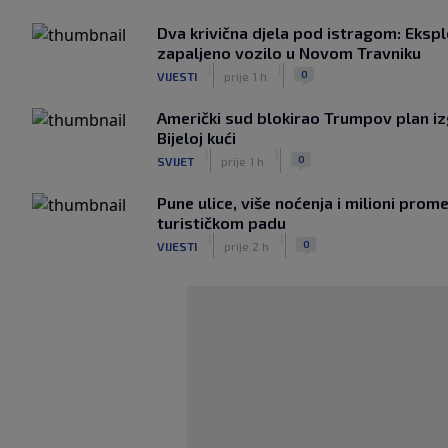
Dva krivična djela pod istragom: Ekspl
zapaljeno vozilo u Novom Travniku
|
|
0
VIJESTI
prije 1 h
Američki sud blokirao Trumpov plan i
Bijeloj kući
|
|
0
SVIJET
prije 1 h
Pune ulice, više noćenja i milioni prom
turističkom padu
|
|
0
VIJESTI
prije 2 h