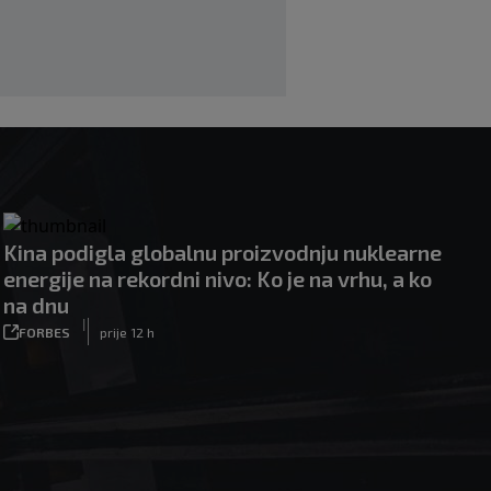
Kina podigla globalnu proizvodnju nuklearne
energije na rekordni nivo: Ko je na vrhu, a ko
na dnu
|
FORBES
prije 12 h