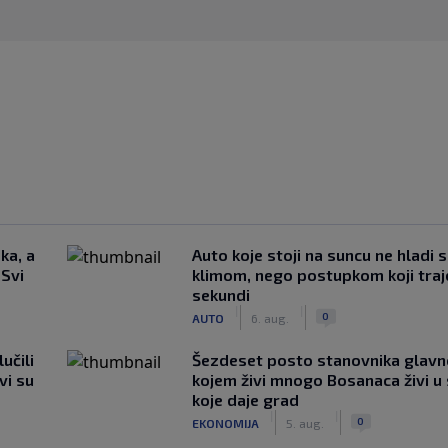
ka, a
Auto koje stoji na suncu ne hladi 
 Svi
klimom, nego postupkom koji traj
sekundi
|
|
0
AUTO
6. aug.
učili
Šezdeset posto stanovnika glavn
vi su
kojem živi mnogo Bosanaca živi u
koje daje grad
|
|
0
EKONOMIJA
5. aug.