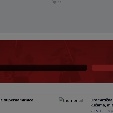
Oglas
Infantino namjeravao
venstvo ispod cijene?
ije supernamirnice
Dramatična 
kućama, mje
|
VIJESTI
pri