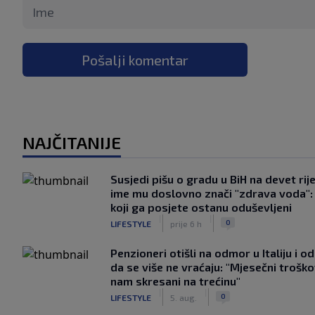
Pošalji komentar
NAJČITANIJE
Susjedi pišu o gradu u BiH na devet rije
ime mu doslovno znači "zdrava voda":
koji ga posjete ostanu oduševljeni
|
|
0
LIFESTYLE
prije 6 h
Penzioneri otišli na odmor u Italiju i odl
da se više ne vraćaju: "Mjesečni troško
nam skresani na trećinu"
|
|
0
LIFESTYLE
5. aug.