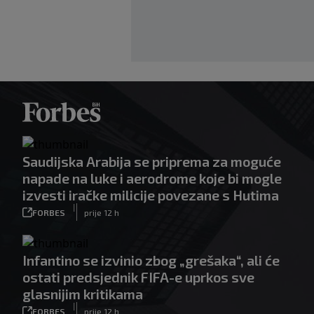
Saudijska Arabija se priprema za moguće
napade na luke i aerodrome koje bi mogle
izvesti iračke milicije povezane s Hutima
|
FORBES
prije 12 h
Infantino se izvinio zbog „grešaka“, ali će
ostati predsjednik FIFA-e uprkos sve
glasnijim kritikama
|
FORBES
prije 12 h