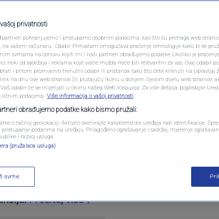
PODCAST
"Ponovit će se ista
N1 SPECIJAL
vašoj privatnosti
proći, novac nećemo
3
partneri pohranjujemo i pristupamo osobnim podacima, kao što su pretraga web stranica 
FENOMENI
ri, na vašem računaru . Odabir Prihvatam omogućava praćenje tehnologije kako bi se pruž
anim svrhama na osnovu kojih mi i naši partneri obrađujemo podatke Ukoliko je praćenj
 neki od sadržaja i reklama koje vidite možda neće biti relevantni za vas. Ovaj odabir p
NEISTRAŽENO
ati i pritom promijeniti trenutni odabir ili pristanak tako što ćete kliknuti na Upravljaj 
ink na dnu ove web stranice [ili plutajuću ikonu u donjem lijevom dijelu web stranice, a
0
komentara
VIRALNO
. Vaš odabir će se mijenjati u okviru našeg Wеб локација. Za više detalja, pogledajte Ure
s ličnim podacima.
Više informacija o vašoj privatnosti
FOTO
partneri obrađujemo podatke kako bismo pružali:
atke o tačnoj geolokaciji. Aktivno skenirajte karakteristike uređaja radi identifikacije. Sp
PROMO
li pristupanje podacima na uređaju. Prilagođeno oglašavanje i sadržaj, mjerenje oglašavanj
publike i razvoj usluga.
era (pružalaca usluga)
VIDEO
du nema nacrta budžeta, a očekivalo se nakon što
ži svrhe
Pr
 o dokumentu kojeg formalno predlaže Parlamenta
ansija.
Pročitaj više