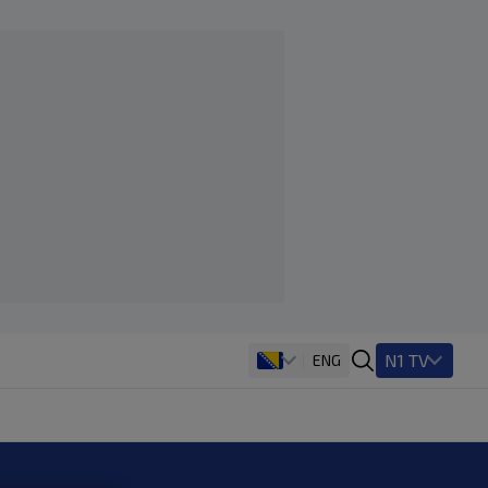
N1 TV
ENG