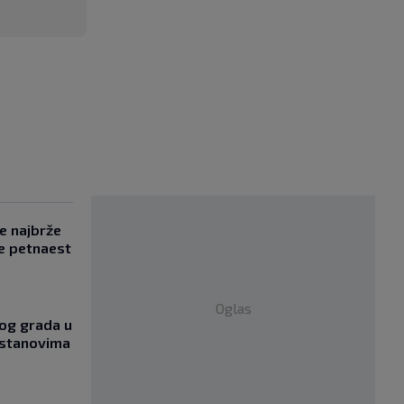
se najbrže
e petnaest
Oglas
og grada u
 stanovima