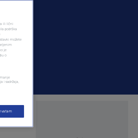
ili lični
ila podrška
e
ostavki možete
željenim
ko je
dbu o
remanje
a i sadržaja,
ihvatam
rnoj