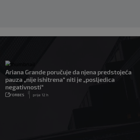
Ariana Grande poručuje da njena predstojeća
pauza „nije ishitrena“ niti je „posljedica
negativnosti“
|
FORBES
prije 12 h