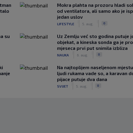
rtman
Mokra plahta na prozoru hladi so
stalo
od ventilatora, ali samo ako je is
jedan uslov
|
|
0
LIFESTYLE
5. aug.
ma su
Uz Zemlju već sto godina putuje j
objekat, a kineska sonda ga je pr
mjeseca prvi put snimila izbliza
|
|
0
NAUKA
6. aug.
ki
Na najtoplijem naseljenom mjestu 
hanje
ljudi rukama vade so, a karavan d
pijace putuje dva dana
|
|
0
SVIJET
5. aug.