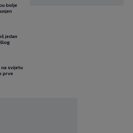
bu bolje
punjen
oš jedan
ošlog
na svijetu
o prve