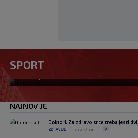
UEFA pokreće istragu: Je li 
SPORT
prodati prava na Svjetsko pr
|
|
0
NOGOMET
prije 11 min
NAJNOVIJE
Doktori: Za zdravo srce treba jesti dv
|
|
0
ZDRAVLJE
prije 10 min