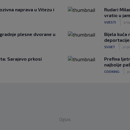
ozivna naprava u Vitezu i
Rudari Mila
vratio u ja
|
VIJESTI
prij
zgradnje plesne dvorane u
Bijela kuća
deportacije
|
SVIJET
prije
eta: Sarajevo prkosi
Prefina lje
najbolje p
|
COOKING
pr
Oglas