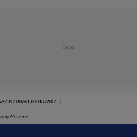
Oglas
AZIN
ZDRAVLJE
SHOWBIZ
KOLUMNE
vanje
Vrijeme