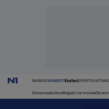
NAJNOVIJE
VIJESTI
SPORT
SVIJET
MAG
Ekonomija
Kultura
Regija
Crna hronika
Obrazo