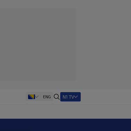
N1 TV
ENG