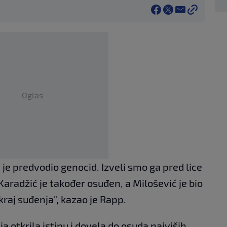
Oglas
i je predvodio genocid. Izveli smo ga pred lice
Karadžić je također osuđen, a Milošević je bio
raj suđenja", kazao je Rapp.
a otkrila istinu i dovela do osuda najviših