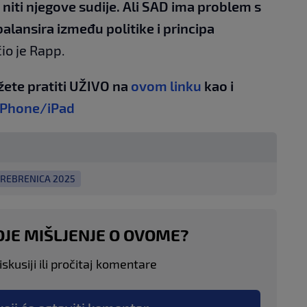
niti njegove sudije. Ali SAD ima problem s
 balansira između politike i principa
čio je Rapp.
žete pratiti UŽIVO na
ovom linku
kao i
iPhone/iPad
REBRENICA 2025
OJE MIŠLJENJE O OVOME?
skusiji ili pročitaj komentare