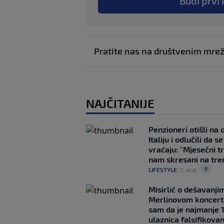
Budi prvi 
Pratite nas na društvenim mr
NAJČITANIJE
Penzioneri otišli na
Italiju i odlučili da s
vraćaju: "Mjesečni t
nam skresani na tre
0
LIFESTYLE
|
5. aug.
|
Misirlić o dešavanji
Merlinovom koncert
sam da je najmanje 
ulaznica falsifikova