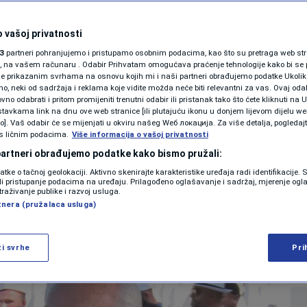
SHOWBIZ
Suđenja su donijela
KOLUMNE
 vašoj privatnosti
3
partneri pohranjujemo i pristupamo osobnim podacima, kao što su pretraga web stran
icanje genocida i
ori, na vašem računaru . Odabir Prihvatam omogućava praćenje tehnologije kako bi se 
je prikazanim svrhama na osnovu kojih mi i naši partneri obrađujemo podatke Ukoliko
 neki od sadržaja i reklama koje vidite možda neće biti relevantni za vas. Ovaj odab
PODCAST
no odabrati i pritom promijeniti trenutni odabir ili pristanak tako što ćete kliknuti na U
tavkama link na dnu ove web stranice [ili plutajuću ikonu u donjem lijevom dijelu we
N1 SPECIJAL
vo]. Vaš odabir će se mijenjati u okviru našeg Wеб локација. Za više detalja, pogledaj
s ličnim podacima.
Više informacija o vašoj privatnosti
0
VIJESTI
komentara
|
FENOMENI
 partneri obrađujemo podatke kako bismo pružali:
datke o tačnoj geolokaciji. Aktivno skenirajte karakteristike uređaja radi identifikacije.
NEISTRAŽENO
ili pristupanje podacima na uređaju. Prilagođeno oglašavanje i sadržaj, mjerenje ogl
Više
traživanje publike i razvoj usluga.
tnera (pružalaca usluga)
VIRALNO
FOTO
ži svrhe
Pri
PROMO
VIDEO