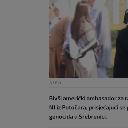
N1 BiH
Bivši američki ambasador za r
N1 iz Potočara, prisjećajući se
genocida u Srebrenici.