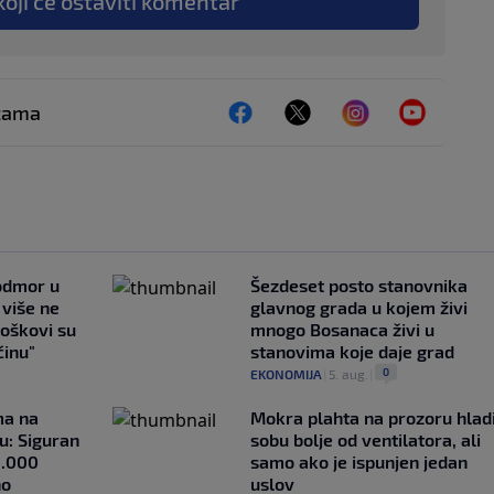
koji će ostaviti komentar
ežama
 odmor u
Šezdeset posto stanovnika
e više ne
glavnog grada u kojem živi
roškovi su
mnogo Bosanaca živi u
ćinu"
stanovima koje daje grad
0
EKONOMIJA
|
5. aug.
|
ma na
Mokra plahta na prozoru hlad
u: Siguran
sobu bolje od ventilatora, ali
1.000
samo ako je ispunjen jedan
no
uslov