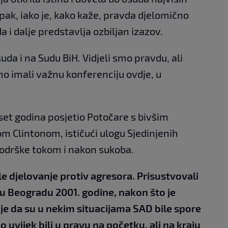
 Ipak, iako je, kako kaže, pravda djelomično
 i dalje predstavlja ozbiljan izazov.
uda i na Sudu BiH. Vidjeli smo pravdu, ali
smo imali važnu konferenciju ovdje, u
eset godina posjetio Potočare s bivšim
m Clintonom, ističući ulogu Sjedinjenih
odrške tokom i nakon sukoba.
le djelovanje protiv agresora. Prisustvovali
u Beogradu 2001. godine, nakon što je
 je da su u nekim situacijama SAD bile spore
o uvijek bili u pravu na početku, ali na kraju