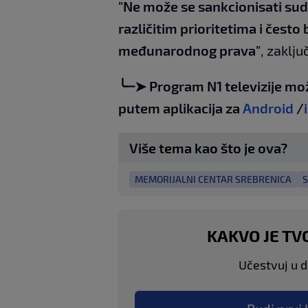
"Ne može se sankcionisati sud 
različitim prioritetima i često
međunarodnog prava"
, zaklju
╰┈➤ Program N1 televizije mo
putem aplikacija za
Android
/
Više tema kao što je ova?
MEMORIJALNI CENTAR SREBRENICA
S
KAKVO JE TV
Učestvuj u di