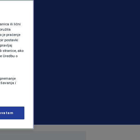
ica ili lični
pružila
 je praćenje
ir postavki
pravljaj
b stranice, ako
te Uredbu o
 Spremanje
ašavanja i
hvatam