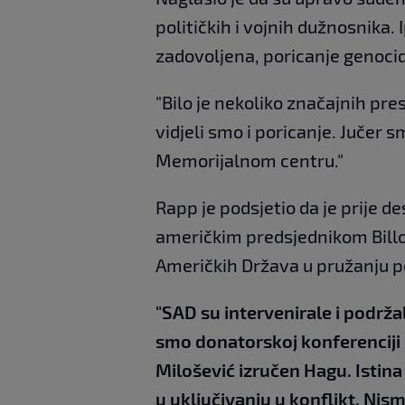
političkih i vojnih dužnosnika.
zadovoljena, poricanje genocida
"Bilo je nekoliko značajnih pres
vidjeli smo i poricanje. Jučer 
Memorijalnom centru."
Rapp je podsjetio da je prije d
američkim predsjednikom Billo
Američkih Država u pružanju p
"SAD su intervenirale i podrža
smo donatorskoj konferenciji 
Milošević izručen Hagu. Istina
u uključivanju u konflikt. Nism