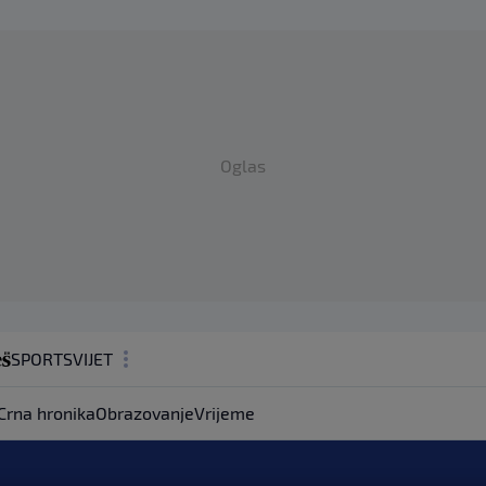
Oglas
SPORT
SVIJET
MAGAZIN
Crna hronika
Obrazovanje
Vrijeme
ZDRAVLJE