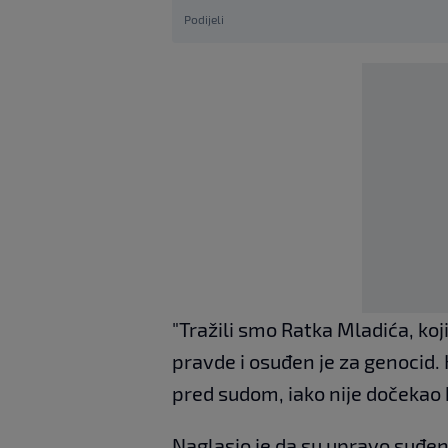
Podijeli
"Tražili smo Ratka Mladića, koj
pravde i osuđen je za genocid. 
pred sudom, iako nije dočekao k
Naglasio je da su upravo suđenj