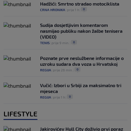
Hadžići: Smrtno stradao motociklista
0
CRNA HRONIKA
|
prije 1 h
|
Sudija dosjetljivim komentarom
nasmijao publiku nakon žalbe tenisera
(VIDEO)
0
TENIS
|
prije 9 min.
|
Poznate prve neslužbene informacije o
uzroku sudara dva voza u Hrvatskoj
0
REGIJA
|
prije 26 min.
|
Vučić: Izbori u Srbiji za maksimalno tri
mjeseca
0
REGIJA
|
prije 1 h
|
LIFESTYLE
Jakirovićev Hull City doživio prvi poraz