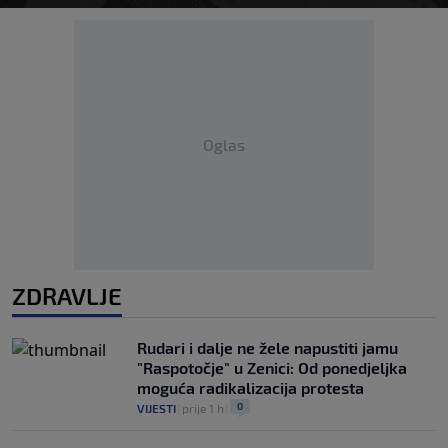
Oglas
ZDRAVLJE
Rudari i dalje ne žele napustiti jamu
"Raspotočje" u Zenici: Od ponedjeljka
moguća radikalizacija protesta
0
VIJESTI
|
prije 1 h
|