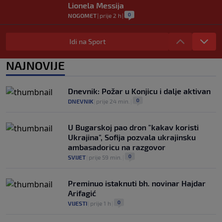
Lionela Messija
0
NOGOMET
|
prije 2 h
|
WNBA igračice odgovorile Kanteru
nakon provokacije: "Nećemo biti politički
Idi na Sport
pijuni"
0
KOŠARKA
|
prije 2 h
|
NAJNOVIJE
Infantino nekada poručivao: "Novac
FIFA-e je vaš novac", danas se suočava s
Dnevnik: Požar u Konjicu i dalje aktivan
najvećom krizom
0
DNEVNIK
|
prije 24 min.
|
0
NOGOMET
|
prije 3 h
|
U Bugarskoj pao dron "kakav koristi
Ukrajina", Sofija pozvala ukrajinsku
ambasadoricu na razgovor
0
SVIJET
|
prije 59 min.
|
Preminuo istaknuti bh. novinar Hajdar
Arifagić
0
VIJESTI
|
prije 1 h
|