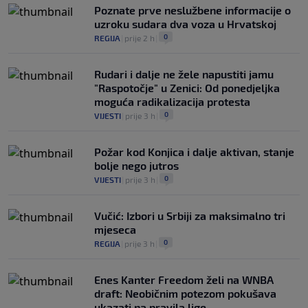
Poznate prve neslužbene informacije o
uzroku sudara dva voza u Hrvatskoj
0
REGIJA
|
prije 2 h
|
Rudari i dalje ne žele napustiti jamu
"Raspotočje" u Zenici: Od ponedjeljka
moguća radikalizacija protesta
0
VIJESTI
|
prije 3 h
|
Požar kod Konjica i dalje aktivan, stanje
bolje nego jutros
0
VIJESTI
|
prije 3 h
|
Vučić: Izbori u Srbiji za maksimalno tri
mjeseca
0
REGIJA
|
prije 3 h
|
Enes Kanter Freedom želi na WNBA
draft: Neobičnim potezom pokušava
ukazati na pravila lige