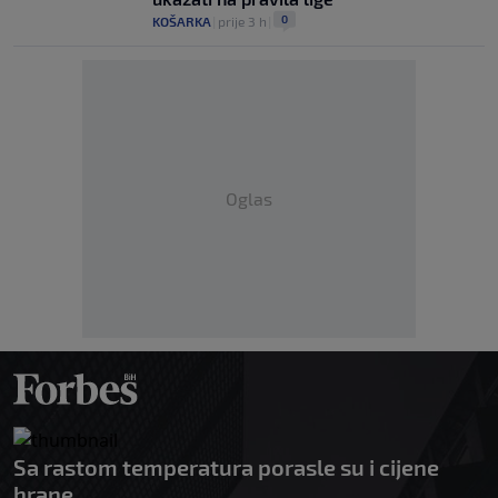
0
KOŠARKA
|
prije 3 h
|
Oglas
Sa rastom temperatura porasle su i cijene
hrane