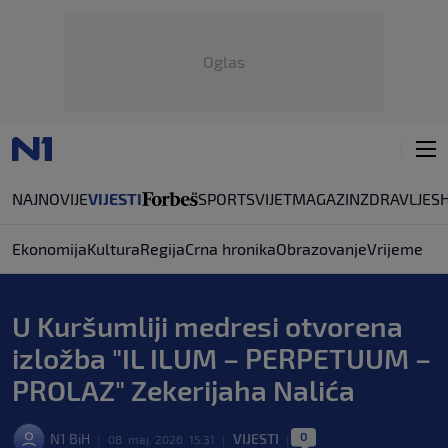
Oglas
NAJNOVIJE
VIJESTI
SPORT
SVIJET
MAGAZIN
ZDRAVLJE
S
Ekonomija
Kultura
Regija
Crna hronika
Obrazovanje
Vrijeme
U Kuršumliji medresi otvorena
izložba "IL ILUM – PERPETUUM –
PROLAZ" Zekerijaha Nalića
0
N1 BiH
VIJESTI
|
08. maj. 2026. 15:31
|
|