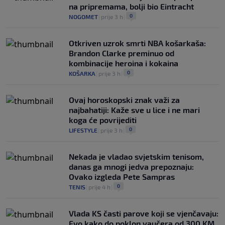
na pripremama, bolji bio Eintracht
0
NOGOMET
|
prije 3 h
|
Otkriven uzrok smrti NBA košarkaša:
Brandon Clarke preminuo od
kombinacije heroina i kokaina
0
KOŠARKA
|
prije 3 h
|
Ovaj horoskopski znak važi za
najbahatiji: Kaže sve u lice i ne mari
koga će povrijediti
0
LIFESTYLE
|
prije 3 h
|
Nekada je vladao svjetskim tenisom,
danas ga mnogi jedva prepoznaju:
Ovako izgleda Pete Sampras
0
TENIS
|
prije 4 h
|
Vlada KS časti parove koji se vjenčavaju:
Evo kako do poklon vaučera od 300 KM