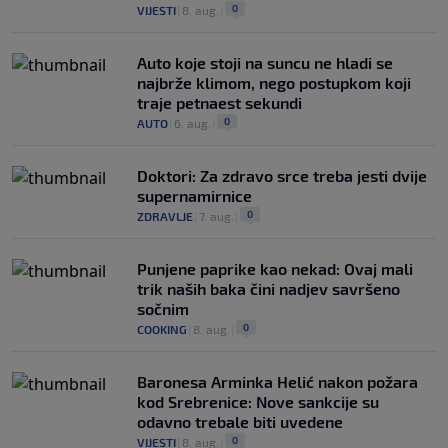
0
VIJESTI
|
8. aug.
|
Auto koje stoji na suncu ne hladi se
najbrže klimom, nego postupkom koji
traje petnaest sekundi
0
AUTO
|
6. aug.
|
Doktori: Za zdravo srce treba jesti dvije
supernamirnice
0
ZDRAVLJE
|
7. aug.
|
Punjene paprike kao nekad: Ovaj mali
trik naših baka čini nadjev savršeno
sočnim
0
COOKING
|
8. aug.
|
Baronesa Arminka Helić nakon požara
kod Srebrenice: Nove sankcije su
odavno trebale biti uvedene
0
VIJESTI
|
8. aug.
|