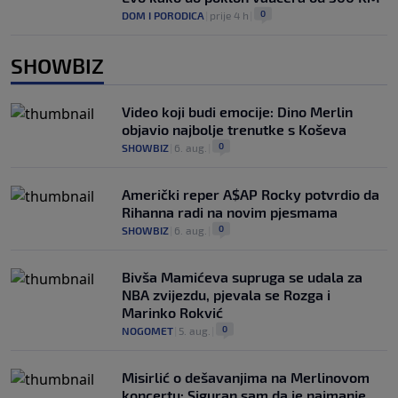
0
DOM I PORODICA
|
prije 4 h
|
SHOWBIZ
Video koji budi emocije: Dino Merlin
objavio najbolje trenutke s Koševa
0
SHOWBIZ
|
6. aug.
|
Američki reper A$AP Rocky potvrdio da
Rihanna radi na novim pjesmama
0
SHOWBIZ
|
6. aug.
|
Bivša Mamićeva supruga se udala za
NBA zvijezdu, pjevala se Rozga i
Marinko Rokvić
0
NOGOMET
|
5. aug.
|
Misirlić o dešavanjima na Merlinovom
koncertu: Siguran sam da je najmanje