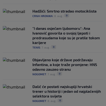
Hadžići: Smrtno stradao motociklista
0
CRNA HRONIKA
|
8. aug.
|
"I danas osjećam ljubomoru": Ana
Ivanović govorila o svojoj ljepoti i
predrasudama koje su je pratile tokom
karijere
0
TENIS
|
7. aug.
|
Objavljeno koje države podržavaju
Infantina, a koje traže promjene: HNS
odavno zauzeo stranu
0
NOGOMET
|
7. aug.
|
Dalić će postati najskuplji hrvatski
trener u historiji i jedan od najplaćenijih
selektora svijeta
0
NOGOMET
|
8. aug.
|