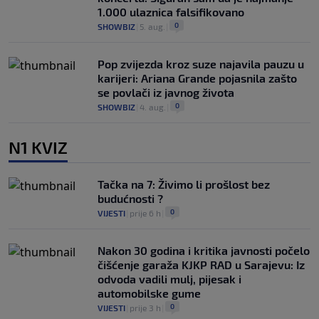
1.000 ulaznica falsifikovano
0
SHOWBIZ
|
5. aug.
|
Pop zvijezda kroz suze najavila pauzu u
karijeri: Ariana Grande pojasnila zašto
se povlači iz javnog života
0
SHOWBIZ
|
4. aug.
|
N1 KVIZ
Tačka na 7: Živimo li prošlost bez
budućnosti ?
0
VIJESTI
|
prije 6 h
|
Nakon 30 godina i kritika javnosti počelo
čišćenje garaža KJKP RAD u Sarajevu: Iz
odvoda vadili mulj, pijesak i
automobilske gume
0
VIJESTI
|
prije 3 h
|