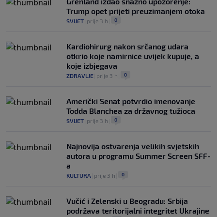
Grenland izdao snažno upozorenje:
Trump opet prijeti preuzimanjem otoka
0
SVIJET
|
prije 3 h
|
Kardiohirurg nakon srčanog udara
otkrio koje namirnice uvijek kupuje, a
koje izbjegava
0
ZDRAVLJE
|
prije 3 h
|
Američki Senat potvrdio imenovanje
Todda Blanchea za državnog tužioca
0
SVIJET
|
prije 3 h
|
Najnovija ostvarenja velikih svjetskih
autora u programu Summer Screen SFF-
a
0
KULTURA
|
prije 3 h
|
Vučić i Zelenski u Beogradu: Srbija
podržava teritorijalni integritet Ukrajine