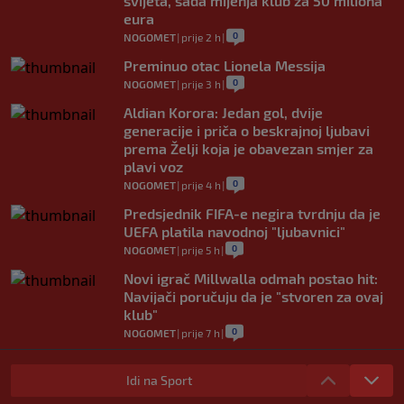
svijeta, sada mijenja klub za 50 miliona
eura
0
NOGOMET
|
prije 2 h
|
Preminuo otac Lionela Messija
0
NOGOMET
|
prije 3 h
|
Aldian Korora: Jedan gol, dvije
generacije i priča o beskrajnoj ljubavi
prema Želji koja je obavezan smjer za
plavi voz
0
NOGOMET
|
prije 4 h
|
Predsjednik FIFA-e negira tvrdnju da je
UEFA platila navodnoj "ljubavnici"
0
NOGOMET
|
prije 5 h
|
Novi igrač Millwalla odmah postao hit:
Navijači poručuju da je "stvoren za ovaj
klub"
0
NOGOMET
|
prije 7 h
|
Skandal u Južnoj Koreji: Sudijama plaćali
eskort dame i "masaže sa sretnim
Idi na Sport
završetkom"