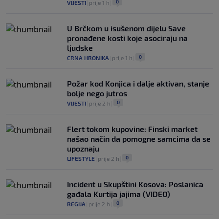
0
VIJESTI
|
prije 1 h
|
U Brčkom u isušenom dijelu Save
pronađene kosti koje asociraju na
ljudske
0
CRNA HRONIKA
|
prije 1 h
|
Požar kod Konjica i dalje aktivan, stanje
bolje nego jutros
0
VIJESTI
|
prije 2 h
|
Flert tokom kupovine: Finski market
našao način da pomogne samcima da se
upoznaju
0
LIFESTYLE
|
prije 2 h
|
Incident u Skupštini Kosova: Poslanica
gađala Kurtija jajima (VIDEO)
0
REGIJA
|
prije 2 h
|