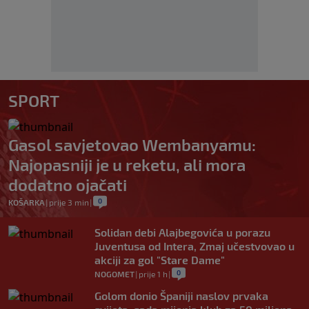
SPORT
Gasol savjetovao Wembanyamu:
Najopasniji je u reketu, ali mora
dodatno ojačati
0
KOŠARKA
|
prije 3 min
|
Solidan debi Alajbegovića u porazu
Juventusa od Intera, Zmaj učestvovao u
akciji za gol "Stare Dame"
0
NOGOMET
|
prije 1 h
|
Golom donio Španiji naslov prvaka