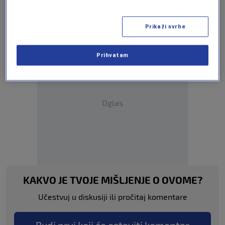
DOLAC MALTA
Prikaži svrhe
Prihvatam
Oglas
KAKVO JE TVOJE MIŠLJENJE O OVOME?
Učestvuj u diskusiji ili pročitaj komentare