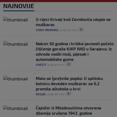
0
NOGOMET
|
prije 8 h
|
NAJNOVIJE
Barcelona poslala prvu ponudu za
Rodrija, Manchester City traži znatno
U rijeci Krivaji kod Zavidovića utopio se
više
muškarac
0
NOGOMET
|
prije 8 h
|
0
CRNA HRONIKA
|
prije 24 min
|
Nakon 30 godina i kritika javnosti počelo
čišćenje garaža KJKP RAD u Sarajevu: Iz
odvoda vadili mulj, pijesak i
automobilske gume
0
VIJESTI
|
prije 43 min
|
Malo se (pre)više popilo: U splitsku
bolnicu doveden muškarac sa 6,2
promila alkohola u krvi
0
REGIJA
|
prije 49 min
|
Čajniče: U Milatkovićima otvorena
džamija srušena 1943. godine