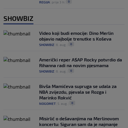
0
REGIJA
|
prije 3 h
|
SHOWBIZ
Video koji budi emocije: Dino Merlin
objavio najbolje trenutke s Koševa
0
SHOWBIZ
|
6. aug.
|
Američki reper A$AP Rocky potvrdio da
Rihanna radi na novim pjesmama
0
SHOWBIZ
|
6. aug.
|
Bivša Mamićeva supruga se udala za
NBA zvijezdu, pjevala se Rozga i
Marinko Rokvić
0
NOGOMET
|
5. aug.
|
Misirlić o dešavanjima na Merlinovom
koncertu: Siguran sam da je najmanje