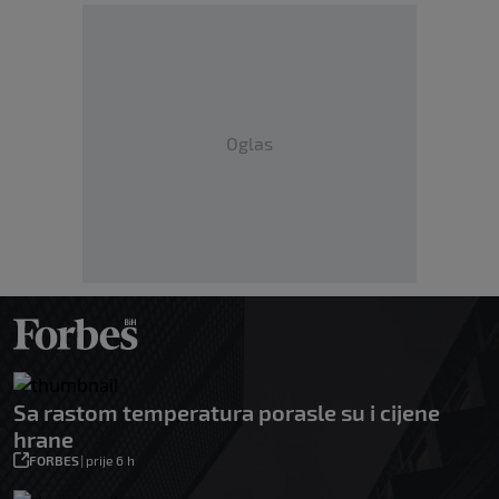
Oglas
Sa rastom temperatura porasle su i cijene
hrane
FORBES
|
prije 6 h