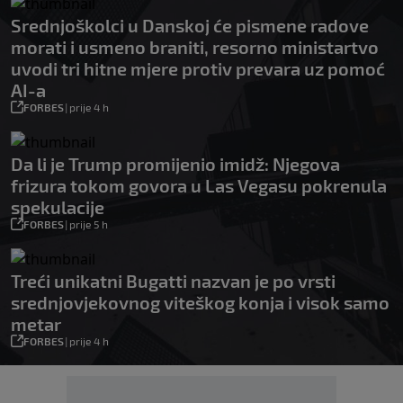
Srednjoškolci u Danskoj će pismene radove
morati i usmeno braniti, resorno ministartvo
uvodi tri hitne mjere protiv prevara uz pomoć
AI-a
FORBES
|
prije 4 h
Da li je Trump promijenio imidž: Njegova
frizura tokom govora u Las Vegasu pokrenula
spekulacije
FORBES
|
prije 5 h
Treći unikatni Bugatti nazvan je po vrsti
srednjovjekovnog viteškog konja i visok samo
metar
FORBES
|
prije 4 h