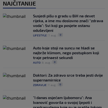
NAJČITANIJE
Susjedi pišu o gradu u BiH na devet
rijeka, a ime mu doslovno znači "zdrava
voda": Svi koji ga posjete ostanu
oduševljeni
0
LIFESTYLE
|
7. aug.
|
Auto koje stoji na suncu ne hladi se
najbrže klimom, nego postupkom koji
traje petnaest sekundi
0
AUTO
|
6. aug.
|
Doktori: Za zdravo srce treba jesti dvije
supernamirnice
0
ZDRAVLJE
|
7. aug.
|
"I danas osjećam ljubomoru": Ana
Ivanović govorila o svojoj ljepoti i
predrasudama koje su je pratile tokom