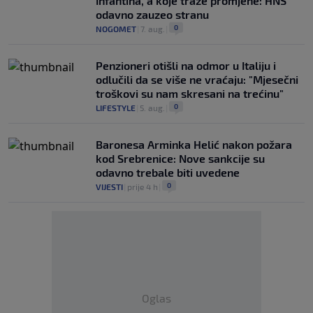
Infantina, a koje traže promjene: HNS
odavno zauzeo stranu
0
NOGOMET
|
7. aug.
|
Penzioneri otišli na odmor u Italiju i
odlučili da se više ne vraćaju: "Mjesečni
troškovi su nam skresani na trećinu"
0
LIFESTYLE
|
5. aug.
|
Baronesa Arminka Helić nakon požara
kod Srebrenice: Nove sankcije su
odavno trebale biti uvedene
0
VIJESTI
|
prije 4 h
|
Oglas