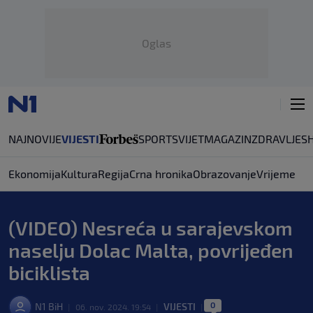
Oglas
NAJNOVIJE
VIJESTI
SPORT
SVIJET
MAGAZIN
ZDRAVLJE
S
Ekonomija
Kultura
Regija
Crna hronika
Obrazovanje
Vrijeme
(VIDEO) Nesreća u sarajevskom
naselju Dolac Malta, povrijeđen
biciklista
0
N1 BiH
VIJESTI
|
06. nov. 2024. 19:54
|
|