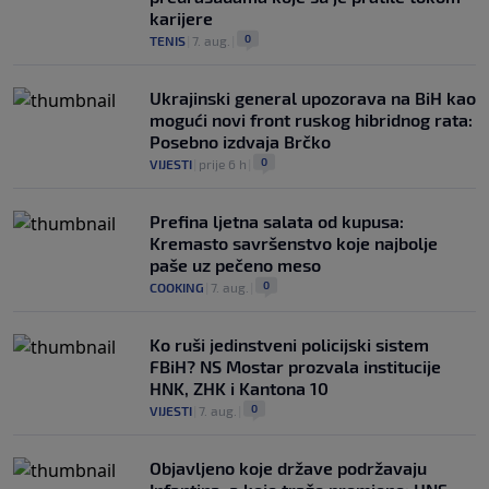
karijere
0
TENIS
|
7. aug.
|
Ukrajinski general upozorava na BiH kao
mogući novi front ruskog hibridnog rata:
Posebno izdvaja Brčko
0
VIJESTI
|
prije 6 h
|
Prefina ljetna salata od kupusa:
Kremasto savršenstvo koje najbolje
paše uz pečeno meso
0
COOKING
|
7. aug.
|
Ko ruši jedinstveni policijski sistem
FBiH? NS Mostar prozvala institucije
HNK, ZHK i Kantona 10
0
VIJESTI
|
7. aug.
|
Objavljeno koje države podržavaju