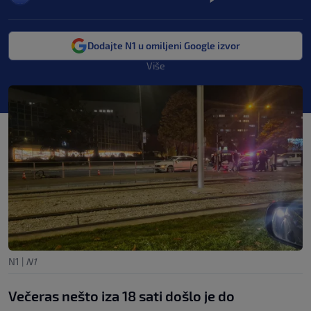
Dodajte N1 u omiljeni Google izvor
Više
N1
|
N1
Večeras nešto iza 18 sati došlo je do