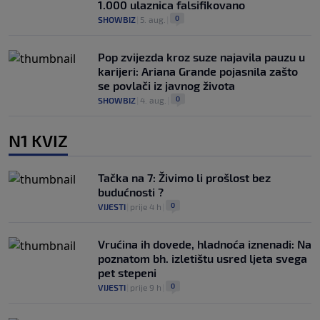
1.000 ulaznica falsifikovano
0
SHOWBIZ
|
5. aug.
|
Pop zvijezda kroz suze najavila pauzu u
karijeri: Ariana Grande pojasnila zašto
se povlači iz javnog života
0
SHOWBIZ
|
4. aug.
|
N1 KVIZ
Tačka na 7: Živimo li prošlost bez
budućnosti ?
0
VIJESTI
|
prije 4 h
|
Vrućina ih dovede, hladnoća iznenadi: Na
poznatom bh. izletištu usred ljeta svega
pet stepeni
0
VIJESTI
|
prije 9 h
|