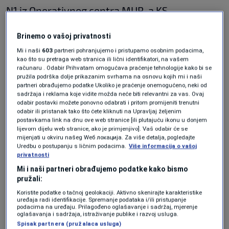
N1 iz Operativnog centra MUP-a KS.
Brinemo o vašoj privatnosti
Mi i naši
603
partneri pohranjujemo i pristupamo osobnim podacima,
kao što su pretraga web stranica ili lični identifikatori, na vašem
Do nesreće je došlo u večernjim satima na
računaru . Odabir Prihvatam omogućava praćenje tehnologije kako bi se
pružila podrška dolje prikazanim svrhama na osnovu kojih mi i naši
glavnoj saobraćajnici u naselju Dolac Malta,
partneri obrađujemo podatke Ukoliko je praćenje onemogućeno, neki od
sadržaja i reklama koje vidite možda neće biti relevantni za vas. Ovaj
gdje su se stvorile i ogromne gužve. Na terenu
odabir postavki možete ponovno odabrati i pritom promijeniti trenutni
odabir ili pristanak tako što ćete kliknuti na Upravljaj željenim
je, pored pripadnika MUP-a KS, i hitna pomoć.
postavkama link na dnu ove web stranice [ili plutajuću ikonu u donjem
lijevom dijelu web stranice, ako je primjenjivo]. Vaš odabir će se
mijenjati u okviru našeg Wеб локација. Za više detalja, pogledajte
Uredbu o postupanju s ličnim podacima.
Više informacija o vašoj
╰┈➤
Program N1 televizije možete pratiti
privatnosti
UŽIVO na
ovom linku
kao i putem aplikacija
Mi i naši partneri obrađujemo podatke kako bismo
pružali:
za
An
droid
|
iPhone/iPad,
pridružite nam se i
Koristite podatke o tačnoj geolokaciji. Aktivno skenirajte karakteristike
na WhatsApp kanalu klikom
ovdje
uređaja radi identifikacije. Spremanje podataka i/ili pristupanje
podacima na uređaju. Prilagođeno oglašavanje i sadržaj, mjerenje
oglašavanja i sadržaja, istraživanje publike i razvoj usluga.
Spisak partnera (pružalaca usluga)
Više tema kao što je ova?