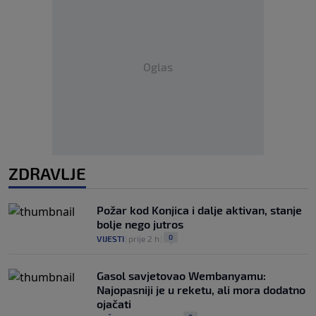
Oglas
ZDRAVLJE
Požar kod Konjica i dalje aktivan, stanje
bolje nego jutros
0
VIJESTI
|
prije 2 h
|
Gasol savjetovao Wembanyamu:
Najopasniji je u reketu, ali mora dodatno
ojačati