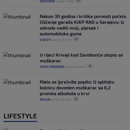
0
KOŠARKA
|
prije 3 min
|
Nakon 30 godina i kritika javnosti počelo
čišćenje garaža KJKP RAD u Sarajevu: Iz
odvoda vadili mulj, pijesak i
automobilske gume
0
VIJESTI
|
prije 43 min
|
U rijeci Krivaji kod Zavidovića utopio se
muškarac
0
CRNA HRONIKA
|
prije 24 min
|
Malo se (pre)više popilo: U splitsku
bolnicu doveden muškarac sa 6,2
promila alkohola u krvi
0
REGIJA
|
prije 49 min
|
LIFESTYLE