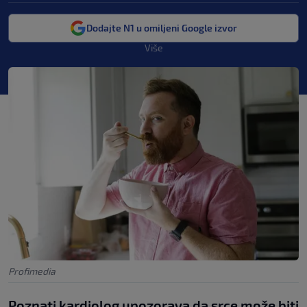
Dodajte N1 u omiljeni Google izvor
Više
Profimedia
Poznati kardiolog upozorava da srce može biti