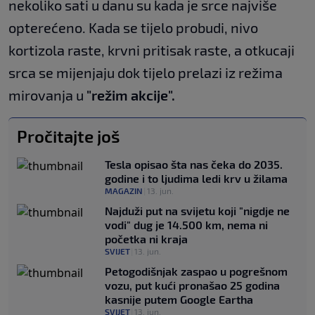
nekoliko sati u danu su kada je srce najviše
opterećeno. Kada se tijelo probudi, nivo
kortizola raste, krvni pritisak raste, a otkucaji
srca se mijenjaju dok tijelo prelazi iz režima
mirovanja u
"režim akcije".
Pročitajte još
Tesla opisao šta nas čeka do 2035.
godine i to ljudima ledi krv u žilama
MAGAZIN
|
13. jun.
Najduži put na svijetu koji "nigdje ne
vodi" dug je 14.500 km, nema ni
početka ni kraja
SVIJET
|
13. jun.
Petogodišnjak zaspao u pogrešnom
vozu, put kući pronašao 25 ​​godina
kasnije putem Google Eartha
SVIJET
|
13. jun.