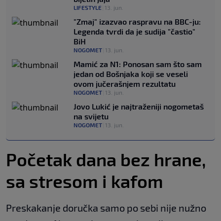
LIFESTYLE
|
13. jun.
"Zmaj" izazvao raspravu na BBC-ju:
Legenda tvrdi da je sudija "častio"
BiH
NOGOMET
|
13. jun.
Mamić za N1: Ponosan sam što sam
jedan od Bošnjaka koji se veseli
ovom jučerašnjem rezultatu
NOGOMET
|
13. jun.
Jovo Lukić je najtraženiji nogometaš
na svijetu
NOGOMET
|
13. jun.
Početak dana bez hrane,
sa stresom i kafom
Preskakanje doručka samo po sebi nije nužno