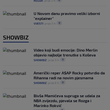
REGIJA
|
prije 3 h
|
U Novom danu pravimo veliki izborni
"explainer"
0
VIJESTI
|
prije 3 h
|
SHOWBIZ
Video koji budi emocije: Dino Merlin
objavio najbolje trenutke s Koševa
0
SHOWBIZ
|
prije 3 h
|
Američki reper A$AP Rocky potvrdio da
Rihanna radi na novim pjesmama
0
SHOWBIZ
|
prije 6 h
|
Bivša Mamićeva supruga se udala za
NBA zvijezdu, pjevala se Rozga i
Marinko Rokvić
0