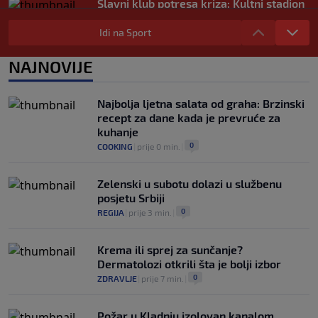
Slavni klub potresa kriza: Kultni stadion
u Italiji bit će prazan na početku sezone,
navijači objavili rat upravi
Idi na Sport
0
NOGOMET
|
prije 3 h
|
NAJNOVIJE
Izvinjenje s elementima prijetnje i
„gomila slabića“ u UEFA-i
0
NOGOMET
|
prije 3 h
|
Najbolja ljetna salata od graha: Brzinski
recept za dane kada je prevruće za
kuhanje
0
COOKING
|
prije 0 min.
|
Zelenski u subotu dolazi u službenu
posjetu Srbiji
0
REGIJA
|
prije 3 min.
|
Krema ili sprej za sunčanje?
Dermatolozi otkrili šta je bolji izbor
0
ZDRAVLJE
|
prije 7 min.
|
Požar u Kladnju izolovan kanalom,