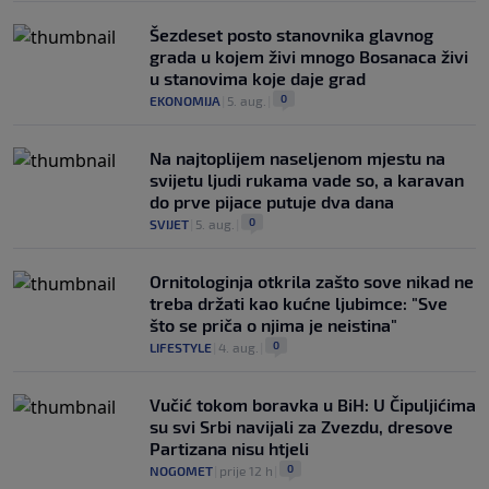
Šezdeset posto stanovnika glavnog
grada u kojem živi mnogo Bosanaca živi
u stanovima koje daje grad
0
EKONOMIJA
|
5. aug.
|
Na najtoplijem naseljenom mjestu na
svijetu ljudi rukama vade so, a karavan
do prve pijace putuje dva dana
0
SVIJET
|
5. aug.
|
Ornitologinja otkrila zašto sove nikad ne
treba držati kao kućne ljubimce: "Sve
što se priča o njima je neistina"
0
LIFESTYLE
|
4. aug.
|
Vučić tokom boravka u BiH: U Čipuljićima
su svi Srbi navijali za Zvezdu, dresove
Partizana nisu htjeli
0
NOGOMET
|
prije 12 h
|