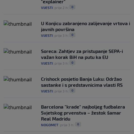
"explainer"
0
VIJESTI
|
prije 2 h
|
U Konjicu zabranjeno zalijevanje vrtova i
javnih površina
0
VIJESTI
|
prije 3 h
|
Soreca: Zahtjev za pristupanje SEPA-i
važan korak BiH na putu ka EU
0
VIJESTI
|
prije 3 h
|
Crishock posjetio Banja Luku: Održao
sastanke i s predstavnicima vlasti RS
0
VIJESTI
|
prije 3 h
|
Barcelona "krade" najboljeg fudbalera
Svjetskog prvenstva – žestok šamar
Real Madridu
0
NOGOMET
|
prije 3 h
|