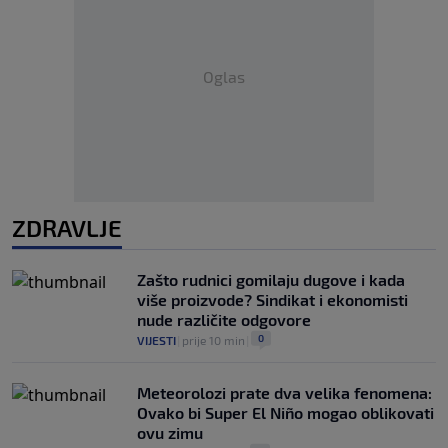
Oglas
ZDRAVLJE
Zašto rudnici gomilaju dugove i kada
više proizvode? Sindikat i ekonomisti
nude različite odgovore
0
VIJESTI
|
prije 10 min
|
Meteorolozi prate dva velika fenomena:
Ovako bi Super El Niño mogao oblikovati
ovu zimu