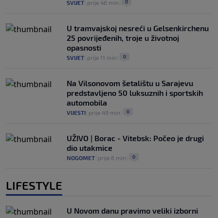
0
SVIJET
|
prije 46 min
|
U tramvajskoj nesreći u Gelsenkirchenu
25 povrijeđenih, troje u životnoj
opasnosti
0
SVIJET
|
prije 11 min
|
Na Vilsonovom šetalištu u Sarajevu
predstavljeno 50 luksuznih i sportskih
automobila
0
VIJESTI
|
prije 49 min
|
UŽIVO | Borac - Vitebsk: Počeo je drugi
dio utakmice
0
NOGOMET
|
prije 6 min
|
LIFESTYLE
U Novom danu pravimo veliki izborni