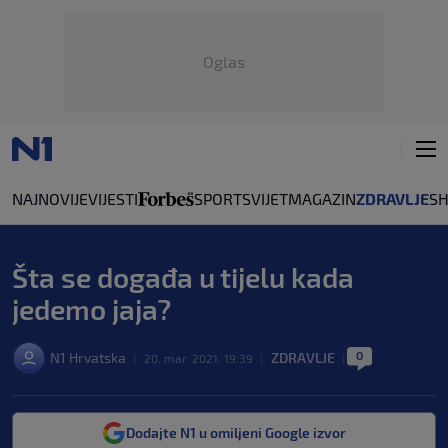
Oglas
NAJNOVIJE
VIJESTI
SPORT
SVIJET
MAGAZIN
ZDRAVLJE
S
Šta se događa u tijelu kada
jedemo jaja?
0
N1 Hrvatska
ZDRAVLJE
|
20. mar. 2021. 19:39
|
|
Dodajte N1 u omiljeni Google izvor