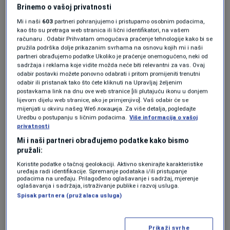
da mogu povećati rizik od srčanih bolesti
Brinemo o vašoj privatnosti
Mi i naši
603
partneri pohranjujemo i pristupamo osobnim podacima,
povećavajući razinu kolesterola. Druge su
kao što su pretraga web stranica ili lični identifikatori, na vašem
studije pokazale da jedenje pola tuceta jaja
računaru . Odabir Prihvatam omogućava praćenje tehnologije kako bi se
pružila podrška dolje prikazanim svrhama na osnovu kojih mi i naši
tjedno uopće nema negativan učinak na
partneri obrađujemo podatke Ukoliko je praćenje onemogućeno, neki od
sadržaja i reklama koje vidite možda neće biti relevantni za vas. Ovaj
kolesterol. Ukratko, redovito konzumiranje jaja
odabir postavki možete ponovno odabrati i pritom promijeniti trenutni
odabir ili pristanak tako što ćete kliknuti na Upravljaj željenim
može utjecati na vaš profil kolesterola, ali ne
postavkama link na dnu ove web stranice [ili plutajuću ikonu u donjem
lijevom dijelu web stranice, ako je primjenjivo]. Vaš odabir će se
nužno na negativan način
mijenjati u okviru našeg Wеб локација. Za više detalja, pogledajte
Uredbu o postupanju s ličnim podacima.
Više informacija o vašoj
privatnosti
Studija JAMA 2019. otkrila je da je jedenje
Mi i naši partneri obrađujemo podatke kako bismo
pružali:
prosječno samo tri do četiri jaja tjedno
Koristite podatke o tačnoj geolokaciji. Aktivno skenirajte karakteristike
povezano s većim rizikom od
uređaja radi identifikacije. Spremanje podataka i/ili pristupanje
podacima na uređaju. Prilagođeno oglašavanje i sadržaj, mjerenje
oglašavanja i sadržaja, istraživanje publike i razvoj usluga.
kardiovaskularnih bolesti (KVB). Za svaku
Spisak partnera (pružalaca usluga)
dodatnu polovicu konzumiranog jaja dnevno,
rizik od KVB povećao se za 6%. No, tu je i
Prikaži svrhe