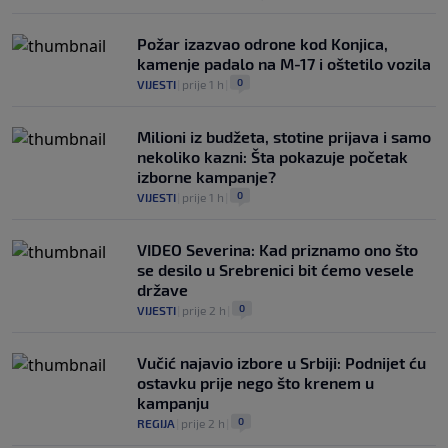
Požar izazvao odrone kod Konjica,
kamenje padalo na M-17 i oštetilo vozila
0
VIJESTI
|
prije 1 h
|
Milioni iz budžeta, stotine prijava i samo
nekoliko kazni: Šta pokazuje početak
izborne kampanje?
0
VIJESTI
|
prije 1 h
|
VIDEO Severina: Kad priznamo ono što
se desilo u Srebrenici bit ćemo vesele
države
0
VIJESTI
|
prije 2 h
|
Vučić najavio izbore u Srbiji: Podnijet ću
ostavku prije nego što krenem u
kampanju
0
REGIJA
|
prije 2 h
|