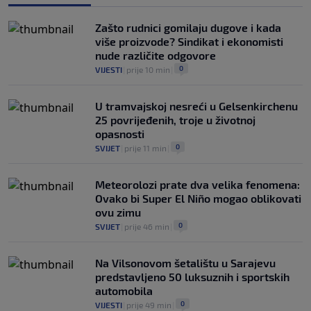
gradovima domaćinima Svjetskog
prvenstva
Zašto rudnici gomilaju dugove i kada
0
NOGOMET
|
prije 3 h
|
više proizvode? Sindikat i ekonomisti
nude različite odgovore
0
VIJESTI
|
prije 10 min
|
U tramvajskoj nesreći u Gelsenkirchenu
25 povrijeđenih, troje u životnoj
opasnosti
0
SVIJET
|
prije 11 min
|
Meteorolozi prate dva velika fenomena:
Ovako bi Super El Niño mogao oblikovati
ovu zimu
0
SVIJET
|
prije 46 min
|
Na Vilsonovom šetalištu u Sarajevu
predstavljeno 50 luksuznih i sportskih
automobila
0
VIJESTI
|
prije 49 min
|