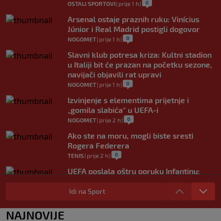
0
OSTALI SPORTOVI
|
prije 1 h
|
Arsenal ostaje praznih ruku: Vinícius
Júnior i Real Madrid postigli dogovor
0
NOGOMET
|
prije 1 h
|
Slavni klub potresa kriza: Kultni stadion
u Italiji bit će prazan na početku sezone,
navijači objavili rat upravi
0
NOGOMET
|
prije 1 h
|
Izvinjenje s elementima prijetnje i
„gomila slabića“ u UEFA-i
0
NOGOMET
|
prije 2 h
|
Ako ste na moru, mogli biste sresti
Rogera Federera
0
TENIS
|
prije 2 h
|
UEFA poslala oštru poruku Infantinu:
"Ništa se ne mijenja, bojkot Svjetskog
prvenstva i dalje je na snazi"
Idi na Sport
0
NOGOMET
|
prije 3 h
|
NAJNOVIJE
FIFA još nije uplatila obećani novac