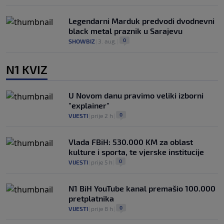
Legendarni Marduk predvodi dvodnevni
black metal praznik u Sarajevu
0
SHOWBIZ
|
3. aug.
|
N1 KVIZ
U Novom danu pravimo veliki izborni
"explainer"
0
VIJESTI
|
prije 2 h
|
Vlada FBiH: 530.000 KM za oblast
kulture i sporta, te vjerske institucije
0
VIJESTI
|
prije 5 h
|
N1 BiH YouTube kanal premašio 100.000
pretplatnika
0
VIJESTI
|
prije 8 h
|