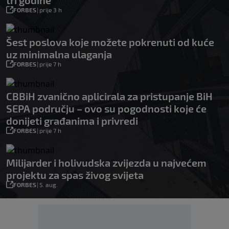
tri godine
FORBES
|
prije 3 h
Šest poslova koje možete pokrenuti od kuće
uz minimalna ulaganja
FORBES
|
prije 7 h
CBBiH zvanično aplicirala za pristupanje BiH
SEPA području – ovo su pogodnosti koje će
donijeti građanima i privredi
FORBES
|
prije 7 h
Milijarder i holivudska zvijezda u najvećem
projektu za spas živog svijeta
FORBES
|
5. aug.