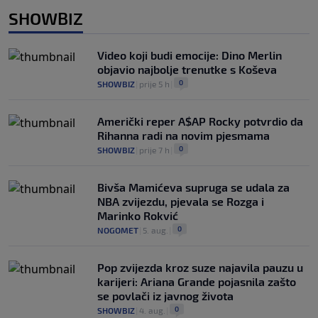
SHOWBIZ
Video koji budi emocije: Dino Merlin
objavio najbolje trenutke s Koševa
0
SHOWBIZ
|
prije 5 h
|
Američki reper A$AP Rocky potvrdio da
Rihanna radi na novim pjesmama
0
SHOWBIZ
|
prije 7 h
|
Bivša Mamićeva supruga se udala za
NBA zvijezdu, pjevala se Rozga i
Marinko Rokvić
0
NOGOMET
|
5. aug.
|
Pop zvijezda kroz suze najavila pauzu u
karijeri: Ariana Grande pojasnila zašto
se povlači iz javnog života
0
SHOWBIZ
|
4. aug.
|