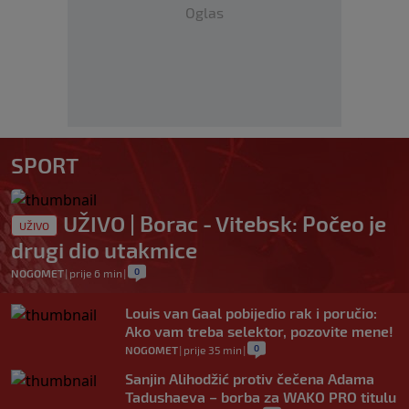
Oglas
SPORT
UŽIVO | Borac - Vitebsk: Počeo je
UŽIVO
drugi dio utakmice
0
NOGOMET
|
prije 6 min
|
Louis van Gaal pobijedio rak i poručio:
Ako vam treba selektor, pozovite mene!
0
NOGOMET
|
prije 35 min
|
Sanjin Alihodžić protiv čečena Adama
Tadushaeva – borba za WAKO PRO titulu