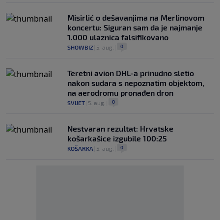
Misirlić o dešavanjima na Merlinovom
koncertu: Siguran sam da je najmanje
1.000 ulaznica falsifikovano
0
SHOWBIZ
|
5. aug.
|
Teretni avion DHL-a prinudno sletio
nakon sudara s nepoznatim objektom,
na aerodromu pronađen dron
0
SVIJET
|
5. aug.
|
Nestvaran rezultat: Hrvatske
košarkašice izgubile 100:25
0
KOŠARKA
|
5. aug.
|