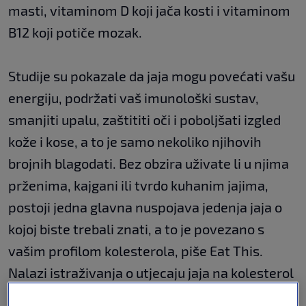
masti, vitaminom D koji jača kosti i vitaminom
B12 koji potiče mozak.
Studije su pokazale da jaja mogu povećati vašu
energiju, podržati vaš imunološki sustav,
smanjiti upalu, zaštititi oči i poboljšati izgled
kože i kose, a to je samo nekoliko njihovih
brojnih blagodati. Bez obzira uživate li u njima
prženima, kajgani ili tvrdo kuhanim jajima,
postoji jedna glavna nuspojava jedenja jaja o
kojoj biste trebali znati, a to je povezano s
vašim profilom kolesterola, piše Eat This.
Nalazi istraživanja o utjecaju jaja na kolesterol
prilično su zbunjujući. Neke studije sugeriraju