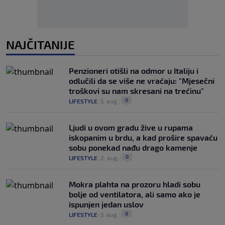
NAJČITANIJE
Penzioneri otišli na odmor u Italiju i
odlučili da se više ne vraćaju: "Mjesečni
troškovi su nam skresani na trećinu"
0
LIFESTYLE
|
5. aug.
|
Ljudi u ovom gradu žive u rupama
iskopanim u brdu, a kad prošire spavaću
sobu ponekad nađu drago kamenje
0
LIFESTYLE
|
2. aug.
|
Mokra plahta na prozoru hladi sobu
bolje od ventilatora, ali samo ako je
ispunjen jedan uslov
0
LIFESTYLE
|
5. aug.
|