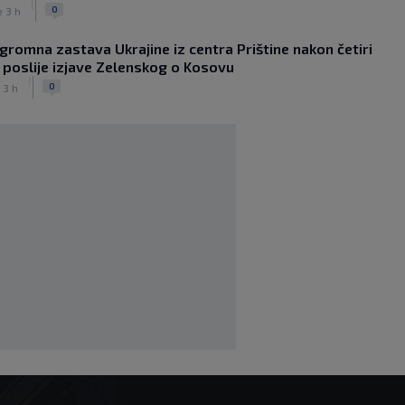
|
ponovo u PSG-u nakon deset godina
0
e 3 h
|
|
0
NOGOMET
prije 2 h
gromna zastava Ukrajine iz centra Prištine nakon četiri
Hajduku na Poljudu sudi Nijemac
 poslije izjave Zelenskog o Kosovu
poznat po lijepom potezu: Prvi je
|
zaustavio utakmicu zbog pauze za
0
 3 h
iftar
|
|
0
NOGOMET
prije 2 h
Asistencija iz auta kakva se rijetko
viđa: Napravio salto pa savršeno
pronašao saigrača (VIDEO)
|
|
0
NOGOMET
prije 2 h
Preminula jedna od najvećih trenerskih
legendi NBA lige
|
|
0
KOŠARKA
prije 3 h