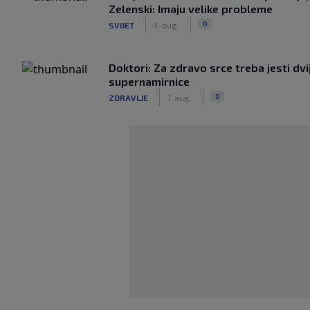
Zelenski: Imaju velike probleme
|
|
0
SVIJET
9. aug.
Doktori: Za zdravo srce treba jesti dvi
supernamirnice
|
|
0
ZDRAVLJE
7. aug.
Zrinjski pobjedom nad povra