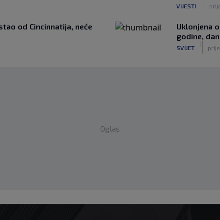
|
VIJESTI
prij
ao od Cincinnatija, neće
Uklonjena o
godine, dan
|
SVIJET
prije
Oglas