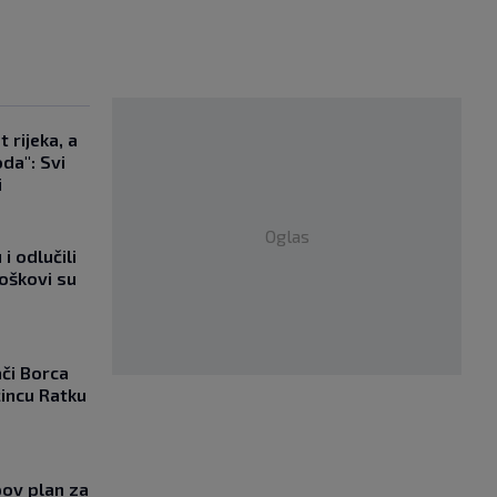
 rijeka, a
da": Svi
i
Oglas
i odlučili
roškovi su
ači Borca
incu Ratku
ov plan za