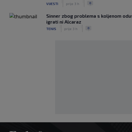
|
|
0
VIJESTI
prije 3 h
Sinner zbog problema s koljenom odust
igrati ni Alcaraz
|
|
0
TENIS
prije 3 h