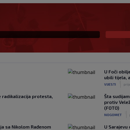
otpor Pod Bijelim
U Foči obilj
ubili tijela,
|
VIJESTI
prij
e radikalizacija protesta,
Šta sudijam
protiv Vele
(FOTO)
|
NOGOMET
anja sa Nikolom Rađenom
U Sarajevu 