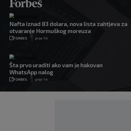
Nafta iznad 83 dolara, nova lista zahtjeva za
otvaranje Hormuškog moreuza
|
FORBES
prije 1 h
Šta prvo uraditi ako vam je hakovan
WhatsApp nalog
|
FORBES
prije 1 h