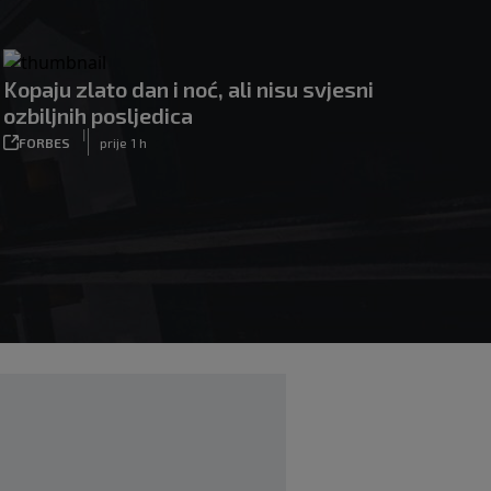
Kopaju zlato dan i noć, ali nisu svjesni
ozbiljnih posljedica
|
FORBES
prije 1 h