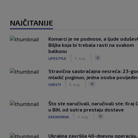
NAJČITANIJE
Komarci je ne podnose, a ljude oduševl
Biljka koja bi trebala rasti na svakom
balkonu
|
|
0
LIFESTYLE
9. aug.
Stravična saobraćajna nesreća: 23-god
mladić poginuo, jedna osoba povijeđe
|
|
0
VIJESTI
9. aug.
Što ste naručivali, naručivali ste: Kraj 
u BiH, od sutra prestaju dostave
|
|
0
EKONOMIJA
9. aug.
Ukrajina završila 40-dnevnu operaciju,