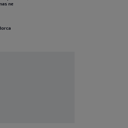
mas ne
Borca