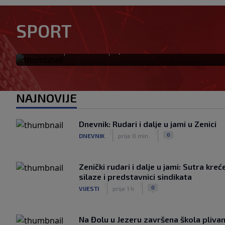
sezonu: Čelik pružio snažan 
SPORT
brijegom
|
|
0
NOGOMET
prije 9 min.
NAJNOVIJE
Dnevnik: Rudari i dalje u jami u Zenici
|
|
0
DNEVNIK
prije 0 min.
Zenički rudari i dalje u jami: Sutra kreć
silaze i predstavnici sindikata
|
|
0
VIJESTI
prije 1 h
Na Đolu u Jezeru završena škola pliv