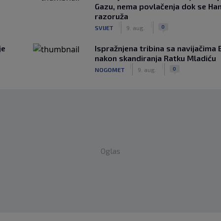
Gazu, nema povlačenja dok se Ha
razoruža
|
|
0
SVIJET
9. aug.
je
Ispražnjena tribina sa navijačima 
nakon skandiranja Ratku Mladiću
|
|
0
NOGOMET
9. aug.
Oglas
tnikom u elitu otvorio