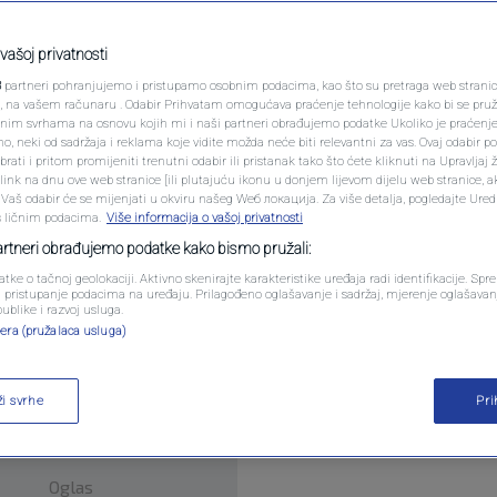
PODCAST
cinu
N1 SPECIJAL
vašoj privatnosti
0
komentara
3
partneri pohranjujemo i pristupamo osobnim podacima, kao što su pretraga web stranica 
FENOMENI
ri, na vašem računaru . Odabir Prihvatam omogućava praćenje tehnologije kako bi se pruž
anim svrhama na osnovu kojih mi i naši partneri obrađujemo podatke Ukoliko je praćenj
 neki od sadržaja i reklama koje vidite možda neće biti relevantni za vas. Ovaj odabir p
NEISTRAŽENO
ati i pritom promijeniti trenutni odabir ili pristanak tako što ćete kliknuti na Upravljaj 
ink na dnu ove web stranice [ili plutajuću ikonu u donjem lijevom dijelu web stranice, a
VIRALNO
. Vaš odabir će se mijenjati u okviru našeg Wеб локација. Za više detalja, pogledajte Ure
s ličnim podacima.
Više informacija o vašoj privatnosti
FOTO
partneri obrađujemo podatke kako bismo pružali:
akcinacija protiv humanog papiloma virusa, za koji
atke o tačnoj geolokaciji. Aktivno skenirajte karakteristike uređaja radi identifikacije. Sp
PROMO
li pristupanje podacima na uređaju. Prilagođeno oglašavanje i sadržaj, mjerenje oglašavanj
čnik raka grlića materice.
Pročitaj više
publike i razvoj usluga.
era (pružalaca usluga)
VIDEO
ži svrhe
Pr
Oglas