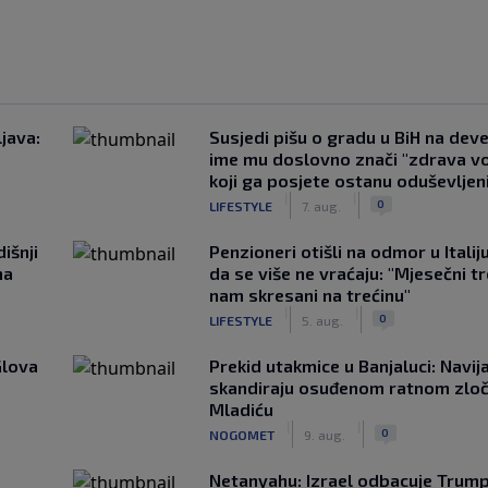
java:
Susjedi pišu o gradu u BiH na devet
ime mu doslovno znači "zdrava vo
koji ga posjete ostanu oduševljen
|
|
0
LIFESTYLE
7. aug.
išnji
Penzioneri otišli na odmor u Italiju 
na
da se više ne vraćaju: "Mjesečni t
nam skresani na trećinu"
|
|
0
LIFESTYLE
5. aug.
Glova
Prekid utakmice u Banjaluci: Navij
skandiraju osuđenom ratnom zloč
Mladiću
|
|
0
NOGOMET
9. aug.
Netanyahu: Izrael odbacuje Trump