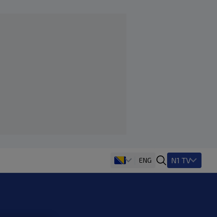
N1 TV
ENG