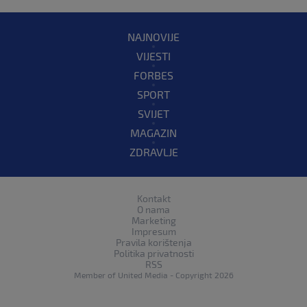
NAJNOVIJE
VIJESTI
FORBES
SPORT
SVIJET
MAGAZIN
ZDRAVLJE
Kontakt
O nama
Marketing
Impresum
Pravila korištenja
Politika privatnosti
RSS
Member of
United Media
- Copyright 2026