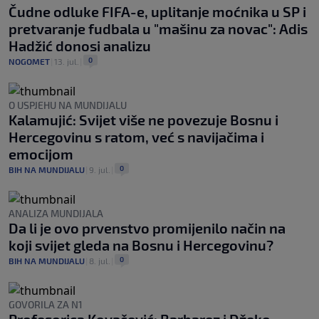
Čudne odluke FIFA-e, uplitanje moćnika u SP i
pretvaranje fudbala u "mašinu za novac": Adis
Hadžić donosi analizu
0
NOGOMET
|
13. jul.
|
O USPJEHU NA MUNDIJALU
Kalamujić: Svijet više ne povezuje Bosnu i
Hercegovinu s ratom, već s navijačima i
emocijom
0
BIH NA MUNDIJALU
|
9. jul.
|
ANALIZA MUNDIJALA
Da li je ovo prvenstvo promijenilo način na
koji svijet gleda na Bosnu i Hercegovinu?
0
BIH NA MUNDIJALU
|
8. jul.
|
GOVORILA ZA N1
Profesorica Kovačević: Barbarez i Džeko