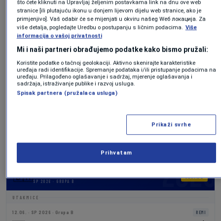
N1 saznaje: Haris Tabaković nadomak potpisa
što ćete kliknuti na Upravljaj željenim postavkama link na dnu ove web
stranice [ili plutajuću ikonu u donjem lijevom dijelu web stranice, ako je
za novi klub!
primjenjivo]. Vaš odabir će se mijenjati u okviru našeg Wеб локација. Za
0
NOGOMET
|
5. jul.
|
više detalja, pogledajte Uredbu o postupanju s ličnim podacima.
Više
informacija o vašoj privatnosti
Mi i naši partneri obrađujemo podatke kako bismo pružali:
BLIZU JE
Koristite podatke o tačnoj geolokaciji. Aktivno skenirajte karakteristike
Benjamin Tahirović pravi transfer života, a
uređaja radi identifikacije. Spremanje podataka i/ili pristupanje podacima na
uređaju. Prilagođeno oglašavanje i sadržaj, mjerenje oglašavanja i
Brondby sjajan posao
sadržaja, istraživanje publike i razvoj usluga.
Spisak partnera (pružalaca usluga)
0
NOGOMET
|
5. jul.
|
Prikaži svrhe
Večeras igrajte za raju
2
NOGOMET
|
1. jul.
|
Prihvatam
BiH na Mundijalu
🇧🇦
GRUPA B
SP 2026 · GRUPA B
UTAKMICE
12.06. · SP 2026 · Grupa B
REMI