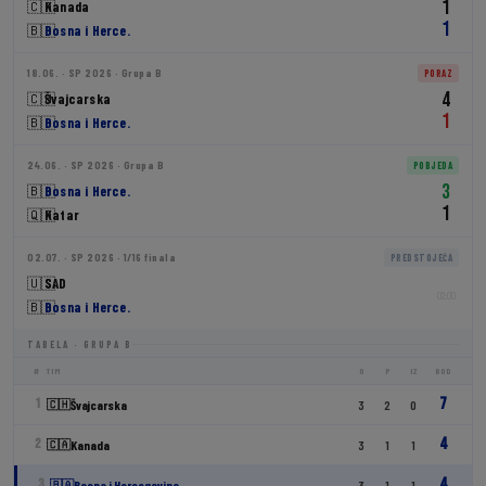
1
🇨🇦
Kanada
1
🇧🇦
Bosna i Herce.
18.06. · SP 2026 · Grupa B
PORAZ
4
🇨🇭
Švajcarska
1
🇧🇦
Bosna i Herce.
24.06. · SP 2026 · Grupa B
POBJEDA
3
🇧🇦
Bosna i Herce.
1
🇶🇦
Katar
02.07. · SP 2026 · 1/16 finala
PREDSTOJEĆA
🇺🇸
SAD
02:00
🇧🇦
Bosna i Herce.
TABELA · GRUPA B
#
TIM
O
P
IZ
BOD
7
1
🇨🇭
Švajcarska
3
2
0
4
2
🇨🇦
Kanada
3
1
1
4
3
🇧🇦
Bosna i Hercegovina
3
1
1