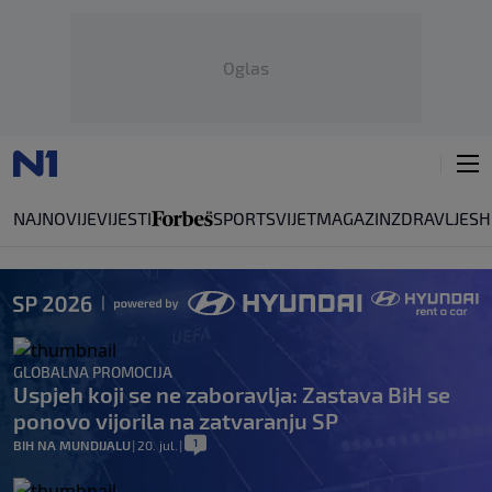
Oglas
NAJNOVIJE
VIJESTI
SPORT
SVIJET
MAGAZIN
ZDRAVLJE
SH
GLOBALNA PROMOCIJA
Uspjeh koji se ne zaboravlja: Zastava BiH se
ponovo vijorila na zatvaranju SP
1
BIH NA MUNDIJALU
|
20. jul.
|