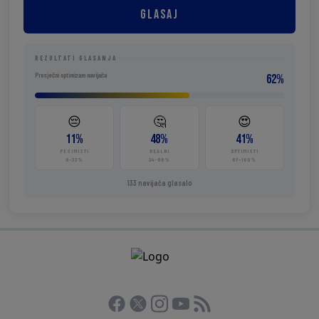
GLASAJ
REZULTATI GLASANJA
Prosječni optimizam navijača
62%
😔
🤔
😍
11%
48%
41%
PESIMISTI
REALNI
OPTIMISTI
0–33%
34–66%
67–100%
133 navijača glasalo