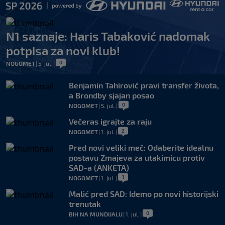
N1 saznaje: Haris Tabaković nadomak
potpisa za novi klub!
0
NOGOMET
|
5. jul.
|
Benjamin Tahirović pravi transfer života,
a Brondby sjajan posao
0
NOGOMET
|
5. jul.
|
Večeras igrajte za raju
2
NOGOMET
|
1. jul.
|
Pred novi veliki meč: Odaberite idealnu
postavu Zmajeva za utakimicu protiv
SAD-a (ANKETA)
1
NOGOMET
|
1. jul.
|
Malić pred SAD: Idemo po novi historijski
trenutak
0
BIH NA MUNDIJALU
|
1. jul.
|