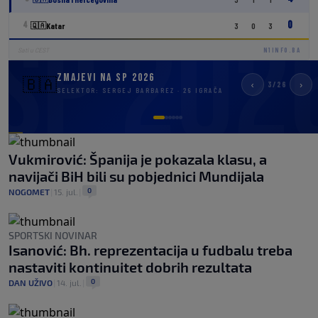
0
4
🇶🇦
Katar
3
0
3
Sati u CEST
N1INFO.BA
Zmajevi na SP 2026
🇧🇦
‹
›
Osman Hadžikić
Sead Kolašinac
Amar Dedić
Nihad Mujakić
3/26
SELEKTOR: SERGEJ BARBAREZ · 26 IGRAČA
SLAVEN BELUPO
ATALANTA
SL BENFICA
GAZIANTEP FK
2
23
5
2
GK
DEF
DEF
DEF
Vukmirović: Španija je pokazala klasu, a
navijači BiH bili su pobjednici Mundijala
0
NOGOMET
|
15. jul.
|
SPORTSKI NOVINAR
Isanović: Bh. reprezentacija u fudbalu treba
nastaviti kontinuitet dobrih rezultata
0
DAN UŽIVO
|
14. jul.
|