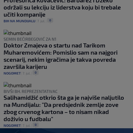
održali su lekciju iz liderstva koju bi trebale
učiti kompanije
0
BIH NA MUNDIJALU
|
7. jul.
|
SEMIN BEĆIRBEGOVIĆ ZA N1
Doktor Zmajeva o startu nad Tarikom
Muharemovićem: Pomislio sam na najgori
scenarij, nekim igračima je takva povreda
završila karijeru
0
NOGOMET
|
7. jul.
|
BIVŠI BH. REPREZENTATIVAC
Salihamidžić otkrio šta ga je najviše naljutilo
na Mundijalu: "Da predsjednik zemlje zove
zbog crvenog kartona – to nisam nikad
doživio u fudbalu"
0
NOGOMET
|
7. jul.
|