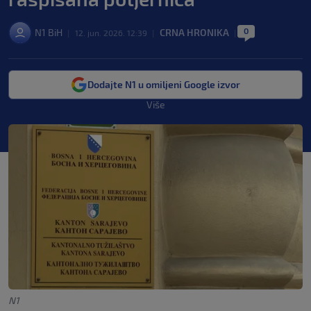
0
N1 BiH
CRNA HRONIKA
|
12. jun. 2026. 12:39
|
|
Dodajte N1 u omiljeni Google izvor
Više
N1