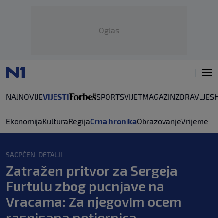
Oglas
NAJNOVIJE
VIJESTI
SPORT
SVIJET
MAGAZIN
ZDRAVLJE
S
Ekonomija
Kultura
Regija
Crna hronika
Obrazovanje
Vrijeme
SAOPĆENI DETALJI
Zatražen pritvor za Sergeja
Furtulu zbog pucnjave na
Vracama: Za njegovim ocem
raspisana potjernica