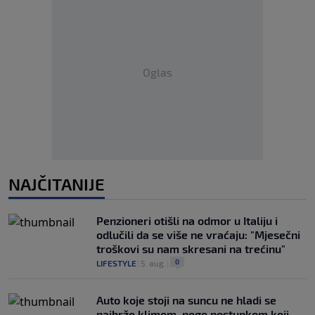
Oglas
NAJČITANIJE
Penzioneri otišli na odmor u Italiju i
odlučili da se više ne vraćaju: "Mjesečni
troškovi su nam skresani na trećinu"
0
LIFESTYLE
|
5. aug.
|
Auto koje stoji na suncu ne hladi se
najbrže klimom, nego postupkom koji