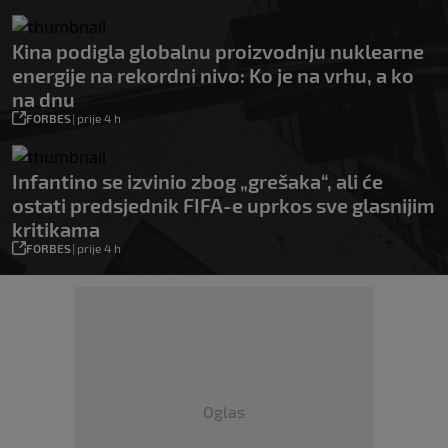
Kina podigla globalnu proizvodnju nuklearne
energije na rekordni nivo: Ko je na vrhu, a ko
na dnu
FORBES
|
prije 4 h
Infantino se izvinio zbog „grešaka“, ali će
ostati predsjednik FIFA-e uprkos sve glasnijim
kritikama
FORBES
|
prije 4 h
Oglas