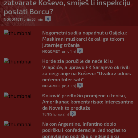
zatvarate Koševo, smiješ li inspekciju
poslati Borcu?
0
NOGOMET
|
prije 53 min
|
Nogometni sudija napadnut u Osijeku:
Maskirani muškarci čekali ga tokom
jutarnjeg trčanja
0
NOGOMET
|
prije 1 h
|
Horde zla poručile da neće ići u
Vrapčiće, a upravu FK Sarajevo okrivili
za neigranje na Koševu: "Ovakav odnos
nećemo tolerisati"
0
NOGOMET
|
prije 1 h
|
Đoković predložio promjene u tenisu,
Amerikanac komentarisao: Interesantno
da Novak to predlaže
0
TENIS
|
prije 2 h
|
Nakon Argentine, Infantino dobio
podršku i konfederacije: Jednoglasno
ponavljamo podršku predsjedniku