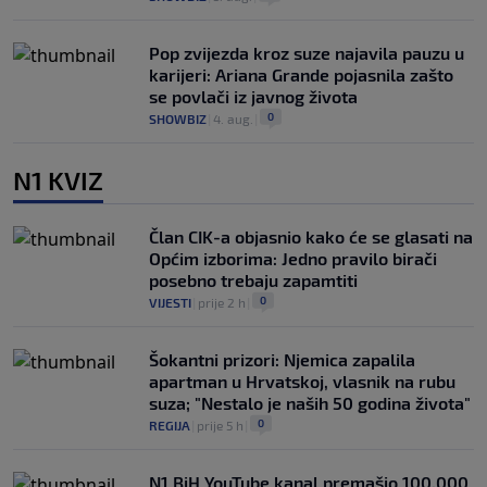
Pop zvijezda kroz suze najavila pauzu u
karijeri: Ariana Grande pojasnila zašto
se povlači iz javnog života
0
SHOWBIZ
|
4. aug.
|
N1 KVIZ
Član CIK-a objasnio kako će se glasati na
Općim izborima: Jedno pravilo birači
posebno trebaju zapamtiti
0
VIJESTI
|
prije 2 h
|
Šokantni prizori: Njemica zapalila
apartman u Hrvatskoj, vlasnik na rubu
suza; "Nestalo je naših 50 godina života"
0
REGIJA
|
prije 5 h
|
N1 BiH YouTube kanal premašio 100.000