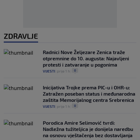
ZDRAVLJE
Radnici Nove Željezare Zenica traže
otpremnine do 10. augusta: Najavljeni
protesti i zatvaranje u pogonima
0
VIJESTI
|
prije 1 h
|
Inicijativa Trojke prema PIC-u i OHR-u:
Zatražen poseban status i međunarodna
zaštita Memorijalnog centra Srebrenica
0
VIJESTI
|
prije 1 h
|
Porodica Amire Selimović tvrdi:
Nadležna tužiteljica je donijela naredbu
na osnovu vještačenja bez dostavljanja