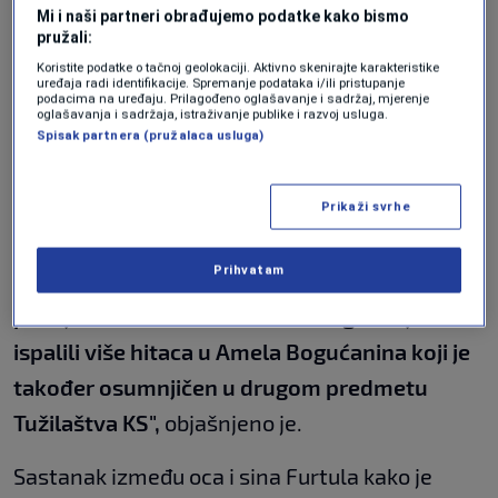
Furtulom raspisana je potjernica.
Mi i naši partneri obrađujemo podatke kako bismo
pružali:
"Istom sudu tužiteljica je predložila
Koristite podatke o tačnoj geolokaciji. Aktivno skenirajte karakteristike
uređaja radi identifikacije. Spremanje podataka i/ili pristupanje
određivanje jednomjesečnog pritvora i
podacima na uređaju. Prilagođeno oglašavanje i sadržaj, mjerenje
oglašavanja i sadržaja, istraživanje publike i razvoj usluga.
raspisivanje potjernice osumnjičenom Blašku
Spisak partnera (pružalaca usluga)
Furtuli zbog krivičnog djela pokušaj ubistva u
saizvršilaštvu i izazivanje opće opasnosti.
Prikaži svrhe
Njemu je pritvor predložen i zbog opasnosti
Prihvatam
od bjekstva. Sumnjiči se da su učestvovali u
pucnjavi na Vracama i iz vatrenog oružja
ispalili više hitaca u Amela Bogućanina koji je
također osumnjičen u drugom predmetu
Tužilaštva KS",
objašnjeno je.
Sastanak između oca i sina Furtula kako je