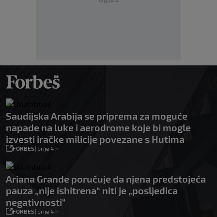
Saudijska Arabija se priprema za moguće
napade na luke i aerodrome koje bi mogle
izvesti iračke milicije povezane s Hutima
FORBES
|
prije 4 h
Ariana Grande poručuje da njena predstojeća
pauza „nije ishitrena“ niti je „posljedica
negativnosti“
FORBES
|
prije 4 h