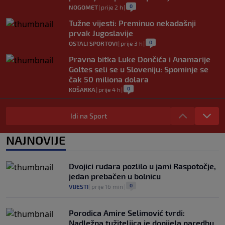
0
NOGOMET
|
prije 2 h
|
Tužne vijesti: Preminuo nekadašnji
prvak Jugoslavije
0
OSTALI SPORTOVI
|
prije 3 h
|
Pravna bitka Luke Dončića i Anamarije
Goltes seli se u Sloveniju: Spominje se
čak 50 miliona dolara
0
KOŠARKA
|
prije 4 h
|
Danas počinje nova sezona šampionata
BiH: Željezničar protiv novajlije na
Idi na Sport
Grbavici
0
NOGOMET
|
prije 4 h
|
NAJNOVIJE
Infantino u jeku brojnih kritika, dobio
javnu podršku jednog nogometnog
Dvojici rudara pozlilo u jami Raspotočje,
saveza, ali i jednu kritiku
jedan prebačen u bolnicu
0
NOGOMET
|
prije 4 h
|
0
VIJESTI
|
prije 16 min
|
Porodica Amire Selimović tvrdi:
Nadležna tužiteljica je donijela naredbu