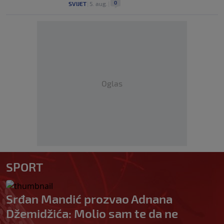
0
SVIJET
|
5. aug.
|
Oglas
SPORT
Srđan Mandić prozvao Adnana
Džemidžića: Molio sam te da ne