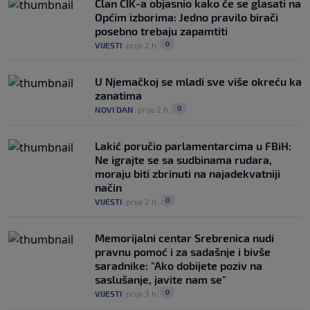
Član CIK-a objasnio kako će se glasati na
Općim izborima: Jedno pravilo birači
posebno trebaju zapamtiti
0
VIJESTI
|
prije 2 h
|
U Njemačkoj se mladi sve više okreću ka
zanatima
0
NOVI DAN
|
prije 2 h
|
Lakić poručio parlamentarcima u FBiH:
Ne igrajte se sa sudbinama rudara,
moraju biti zbrinuti na najadekvatniji
način
0
VIJESTI
|
prije 2 h
|
Memorijalni centar Srebrenica nudi
pravnu pomoć i za sadašnje i bivše
saradnike: "Ako dobijete poziv na
saslušanje, javite nam se"
0
VIJESTI
|
prije 3 h
|