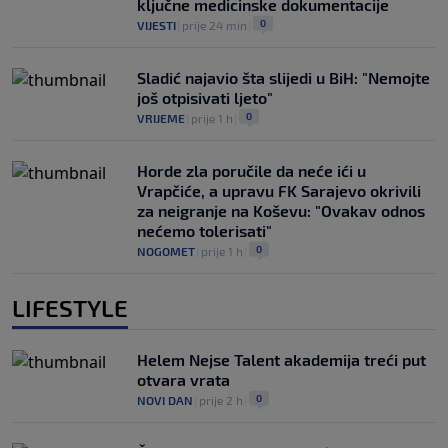
ključne medicinske dokumentacije
0
VIJESTI
|
prije 24 min
|
Sladić najavio šta slijedi u BiH: "Nemojte
još otpisivati ljeto"
0
VRIJEME
|
prije 1 h
|
Horde zla poručile da neće ići u
Vrapčiće, a upravu FK Sarajevo okrivili
za neigranje na Koševu: "Ovakav odnos
nećemo tolerisati"
0
NOGOMET
|
prije 1 h
|
LIFESTYLE
Helem Nejse Talent akademija treći put
otvara vrata
0
NOVI DAN
|
prije 2 h
|