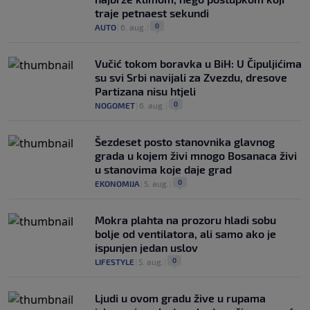
traje petnaest sekundi
0
AUTO
|
6. aug.
|
Vučić tokom boravka u BiH: U Čipuljićima
su svi Srbi navijali za Zvezdu, dresove
Partizana nisu htjeli
0
NOGOMET
|
6. aug.
|
Šezdeset posto stanovnika glavnog
grada u kojem živi mnogo Bosanaca živi
u stanovima koje daje grad
0
EKONOMIJA
|
5. aug.
|
Mokra plahta na prozoru hladi sobu
bolje od ventilatora, ali samo ako je
ispunjen jedan uslov
0
LIFESTYLE
|
5. aug.
|
Ljudi u ovom gradu žive u rupama