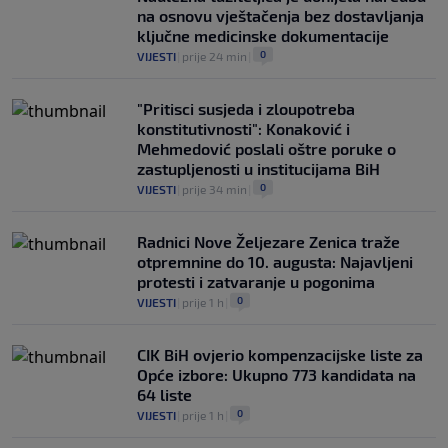
na osnovu vještačenja bez dostavljanja
ključne medicinske dokumentacije
0
VIJESTI
|
prije 24 min
|
"Pritisci susjeda i zloupotreba
konstitutivnosti": Konaković i
Mehmedović poslali oštre poruke o
zastupljenosti u institucijama BiH
0
VIJESTI
|
prije 34 min
|
Radnici Nove Željezare Zenica traže
otpremnine do 10. augusta: Najavljeni
protesti i zatvaranje u pogonima
0
VIJESTI
|
prije 1 h
|
CIK BiH ovjerio kompenzacijske liste za
Opće izbore: Ukupno 773 kandidata na
64 liste
0
VIJESTI
|
prije 1 h
|