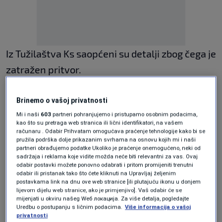
Iz Tužilaštva Ks saopćeni su detalji zbog čega je
zatražen pritvor.
"Pritvor mu je predložen zbog opasnosti od
Brinemo o vašoj privatnosti
utjecaja na svjedoke, skrivanje dokaza,
Mi i naši
603
partneri pohranjujemo i pristupamo osobnim podacima,
ometanja istrage, ponavljanja krivičnog djela i
kao što su pretraga web stranica ili lični identifikatori, na vašem
računaru . Odabir Prihvatam omogućava praćenje tehnologije kako bi se
zbog opasnosti da bi boravkom na slobodi
pružila podrška dolje prikazanim svrhama na osnovu kojih mi i naši
partneri obrađujemo podatke Ukoliko je praćenje onemogućeno, neki od
osumnjičenog moglo doći do uznemirenja
sadržaja i reklama koje vidite možda neće biti relevantni za vas. Ovaj
odabir postavki možete ponovno odabrati i pritom promijeniti trenutni
javnosti"
, navedeno je u saopćenju Tužilaštva
odabir ili pristanak tako što ćete kliknuti na Upravljaj željenim
postavkama link na dnu ove web stranice [ili plutajuću ikonu u donjem
KS
lijevom dijelu web stranice, ako je primjenjivo]. Vaš odabir će se
mijenjati u okviru našeg Wеб локација. Za više detalja, pogledajte
Uredbu o postupanju s ličnim podacima.
Više informacija o vašoj
Istovremeno za njegovim ocem Blaškom
privatnosti