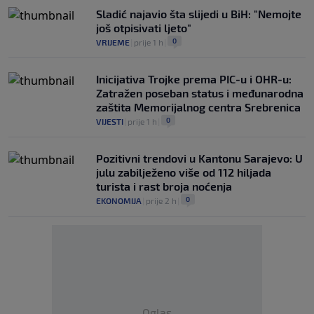
Sladić najavio šta slijedi u BiH: "Nemojte
još otpisivati ljeto"
0
VRIJEME
|
prije 1 h
|
Inicijativa Trojke prema PIC-u i OHR-u:
Zatražen poseban status i međunarodna
zaštita Memorijalnog centra Srebrenica
0
VIJESTI
|
prije 1 h
|
Pozitivni trendovi u Kantonu Sarajevo: U
julu zabilježeno više od 112 hiljada
turista i rast broja noćenja
0
EKONOMIJA
|
prije 2 h
|
Oglas