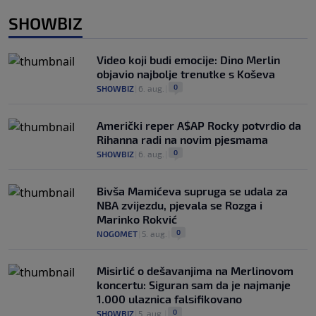
SHOWBIZ
Video koji budi emocije: Dino Merlin
objavio najbolje trenutke s Koševa
0
SHOWBIZ
|
6. aug.
|
Američki reper A$AP Rocky potvrdio da
Rihanna radi na novim pjesmama
0
SHOWBIZ
|
6. aug.
|
Bivša Mamićeva supruga se udala za
NBA zvijezdu, pjevala se Rozga i
Marinko Rokvić
0
NOGOMET
|
5. aug.
|
Misirlić o dešavanjima na Merlinovom
koncertu: Siguran sam da je najmanje
1.000 ulaznica falsifikovano
0
SHOWBIZ
|
5. aug.
|