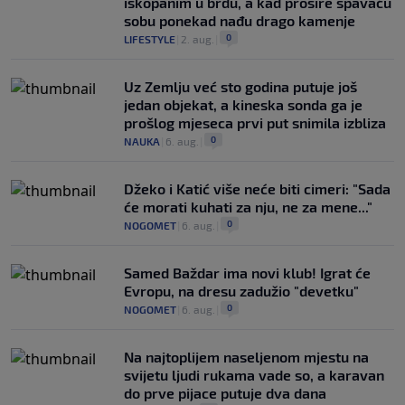
iskopanim u brdu, a kad prošire spavaću
sobu ponekad nađu drago kamenje
0
LIFESTYLE
|
2. aug.
|
Uz Zemlju već sto godina putuje još
jedan objekat, a kineska sonda ga je
prošlog mjeseca prvi put snimila izbliza
0
NAUKA
|
6. aug.
|
Džeko i Katić više neće biti cimeri: "Sada
će morati kuhati za nju, ne za mene..."
0
NOGOMET
|
6. aug.
|
Samed Baždar ima novi klub! Igrat će
Evropu, na dresu zadužio "devetku"
0
NOGOMET
|
6. aug.
|
Na najtoplijem naseljenom mjestu na
svijetu ljudi rukama vade so, a karavan
do prve pijace putuje dva dana