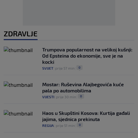
ZDRAVLJE
Trumpova popularnost na velikoj kušnji:
Od Epsteina do ekonomije, sve je na
kocki
0
SVIJET
|
prije 57 min
|
Mostar: Ruševina Alajbegovića kuće
pala po automobilima
0
VIJESTI
|
prije 30 min
|
Haos u Skupštini Kosova: Kurtija gađali
jajima, sjednica prekinuta
0
REGIJA
|
prije 51 min
|