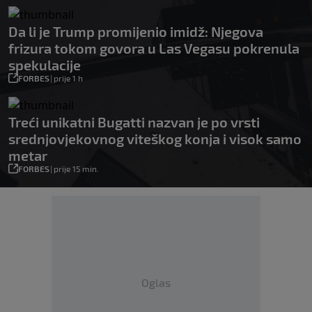
Da li je Trump promijenio imidž: Njegova
frizura tokom govora u Las Vegasu pokrenula
spekulacije
FORBES
|
prije 1 h
Treći unikatni Bugatti nazvan je po vrsti
srednjovjekovnog viteškog konja i visok samo
metar
FORBES
|
prije 15 min.
Oglas