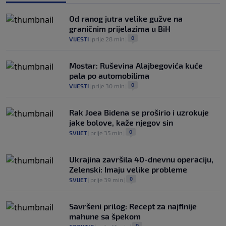
Madrid se oglasio nakon teškog gubitka
Lionela Messija
Od ranog jutra velike gužve na
0
NOGOMET
|
8. aug.
|
graničnim prijelazima u BiH
0
VIJESTI
|
prije 28 min
|
Mostar: Ruševina Alajbegovića kuće
pala po automobilima
0
VIJESTI
|
prije 30 min
|
Rak Joea Bidena se proširio i uzrokuje
jake bolove, kaže njegov sin
0
SVIJET
|
prije 35 min
|
Ukrajina završila 40-dnevnu operaciju,
Zelenski: Imaju velike probleme
0
SVIJET
|
prije 39 min
|
Savršeni prilog: Recept za najfinije
mahune sa špekom
0