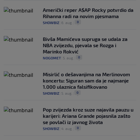
Američki reper A$AP Rocky potvrdio da
Rihanna radi na novim pjesmama
0
SHOWBIZ
|
6. aug.
|
Bivša Mamićeva supruga se udala za
NBA zvijezdu, pjevala se Rozga i
Marinko Rokvić
0
NOGOMET
|
5. aug.
|
Misirlić o dešavanjima na Merlinovom
koncertu: Siguran sam da je najmanje
1.000 ulaznica falsifikovano
0
SHOWBIZ
|
5. aug.
|
Pop zvijezda kroz suze najavila pauzu u
karijeri: Ariana Grande pojasnila zašto
se povlači iz javnog života
0
SHOWBIZ
|
4. aug.
|