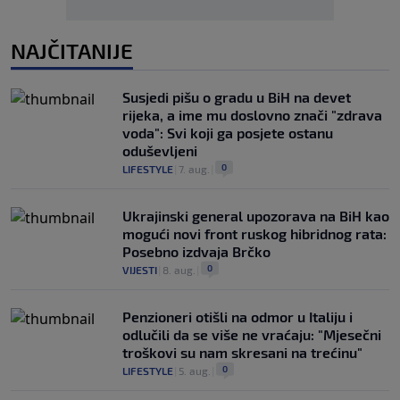
NAJČITANIJE
Susjedi pišu o gradu u BiH na devet
rijeka, a ime mu doslovno znači "zdrava
voda": Svi koji ga posjete ostanu
oduševljeni
0
LIFESTYLE
|
7. aug.
|
Ukrajinski general upozorava na BiH kao
mogući novi front ruskog hibridnog rata:
Posebno izdvaja Brčko
0
VIJESTI
|
8. aug.
|
Penzioneri otišli na odmor u Italiju i
odlučili da se više ne vraćaju: "Mjesečni
troškovi su nam skresani na trećinu"
0
LIFESTYLE
|
5. aug.
|