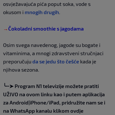
osvježavajuća pića poput soka, vode s
okusom i
mnogih drugih
.
→
Čokoladni smoothie s jagodama
Osim svega navedenog, jagode su bogate i
vitaminima, a mnogi zdravstveni stručnjaci
preporučuju
da se jedu što češće
kada je
njihova sezona.
╰┈➤
Program N1 televizije možete pratiti
UŽIVO na
ovom linku
kao i putem aplikacija
za
An
droid
|
iPhone/iPad,
pridružite nam se i
na WhatsApp kanalu klikom
ovdje