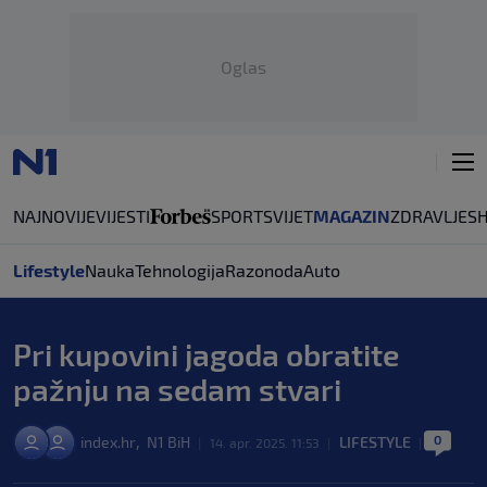
Oglas
NAJNOVIJE
VIJESTI
SPORT
SVIJET
MAGAZIN
ZDRAVLJE
S
Lifestyle
Nauka
Tehnologija
Razonoda
Auto
Pri kupovini jagoda obratite
pažnju na sedam stvari
0
,
index.hr
N1 BiH
LIFESTYLE
|
14. apr. 2025. 11:53
|
|