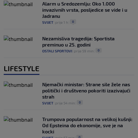
Alarm u Sredozemlju: Oko 1.000
invazivnih vrsta, posljedice se vide i u
Jadranu
0
SVIJET
|
prije 1 h
|
Nezamisliva tragedija: Sportista
preminuo u 25. godini
0
OSTALI SPORTOVI
|
prije 59 min
|
LIFESTYLE
Njemački ministar: Strane sile žele nas
politički i društveno pokoriti izazivajući
strah
0
SVIJET
|
prije 54 min
|
Trumpova popularnost na velikoj kušnji:
Od Epsteina do ekonomije, sve je na
kocki
0
SVIJET
|
prije 57 min
|