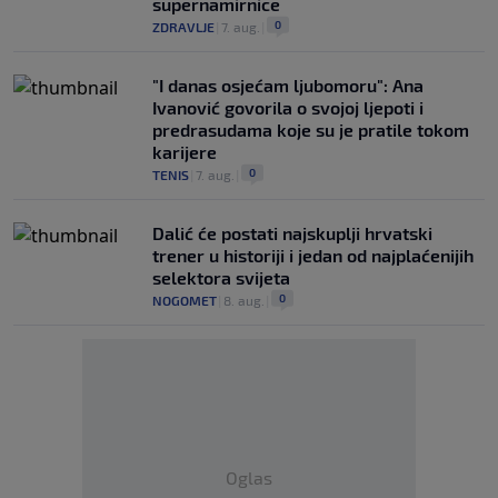
supernamirnice
0
ZDRAVLJE
|
7. aug.
|
"I danas osjećam ljubomoru": Ana
Ivanović govorila o svojoj ljepoti i
predrasudama koje su je pratile tokom
karijere
0
TENIS
|
7. aug.
|
Dalić će postati najskuplji hrvatski
trener u historiji i jedan od najplaćenijih
selektora svijeta
0
NOGOMET
|
8. aug.
|
Oglas