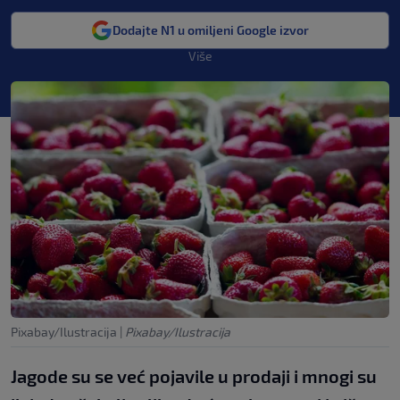
Dodajte N1 u omiljeni Google izvor
Više
Pixabay/Ilustracija
|
Pixabay/Ilustracija
Jagode su se već pojavile u prodaji i mnogi su