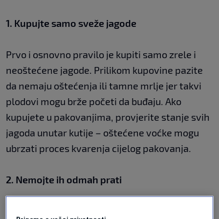
1. Kupujte samo sveže jagode
Prvo i osnovno pravilo je kupiti samo zrele i
neoštećene jagode. Prilikom kupovine pazite
da nemaju oštećenja ili tamne mrlje jer takvi
plodovi mogu brže početi da buđaju. Ako
kupujete u pakovanjima, provjerite stanje svih
jagoda unutar kutije – oštećene voćke mogu
ubrzati proces kvarenja cijelog pakovanja.
2. Nemojte ih odmah prati
Iako se možda čini prirodnim oprati jagode