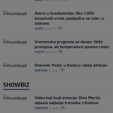
Alarm u Sredozemlju: Oko 1.000
invazivnih vrsta, posljedice se vide i u
Jadranu
0
SVIJET
|
prije 1 h
|
Vremenska prognoza za danas: Stiže
promjena, ali temperature ponovo rastu
0
VIJESTI
|
prije 1 h
|
Dnevnik: Požar u Konjicu i dalje aktivan
0
DNEVNIK
|
8. aug.
|
SHOWBIZ
Video koji budi emocije: Dino Merlin
objavio najbolje trenutke s Koševa
0
SHOWBIZ
|
6. aug.
|