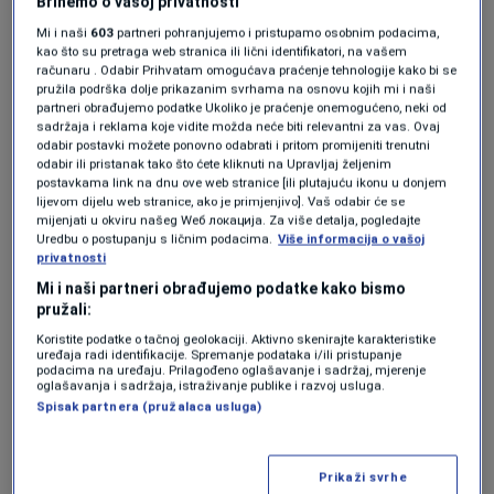
Brinemo o vašoj privatnosti
odmah po dolasku kući - to nije najbolji
Mi i naši
603
partneri pohranjujemo i pristupamo osobnim podacima,
postupak. Vlažnost koju ostavite na jagodama
kao što su pretraga web stranica ili lični identifikatori, na vašem
računaru . Odabir Prihvatam omogućava praćenje tehnologije kako bi se
može ubrzati rast buđi. Umjesto toga, operite
pružila podrška dolje prikazanim svrhama na osnovu kojih mi i naši
partneri obrađujemo podatke Ukoliko je praćenje onemogućeno, neki od
ih neposredno prije konzumacije ili pripreme.
sadržaja i reklama koje vidite možda neće biti relevantni za vas. Ovaj
odabir postavki možete ponovno odabrati i pritom promijeniti trenutni
Ako ih morate oprati odmah, pobrinite se da ih
odabir ili pristanak tako što ćete kliknuti na Upravljaj željenim
postavkama link na dnu ove web stranice [ili plutajuću ikonu u donjem
temeljno osušite prije nego ih odložite.
lijevom dijelu web stranice, ako je primjenjivo]. Vaš odabir će se
mijenjati u okviru našeg Wеб локација. Za više detalja, pogledajte
Uredbu o postupanju s ličnim podacima.
Više informacija o vašoj
privatnosti
3. Čuvajte ih na suhom i hladnom mjestu
Mi i naši partneri obrađujemo podatke kako bismo
pružali:
Jagode je najbolje čuvati u frižideru, ali je važno
Koristite podatke o tačnoj geolokaciji. Aktivno skenirajte karakteristike
uređaja radi identifikacije. Spremanje podataka i/ili pristupanje
da budu pravilno uskladištene. Najbolje ih je
podacima na uređaju. Prilagođeno oglašavanje i sadržaj, mjerenje
oglašavanja i sadržaja, istraživanje publike i razvoj usluga.
staviti u plastičnu kutiju, posudu sa
Spisak partnera (pružalaca usluga)
prozračnim poklopcem ili čak u papirnu kesu
koja upija vlagu. Nikada ih nemojte čuvati u
Prikaži svrhe