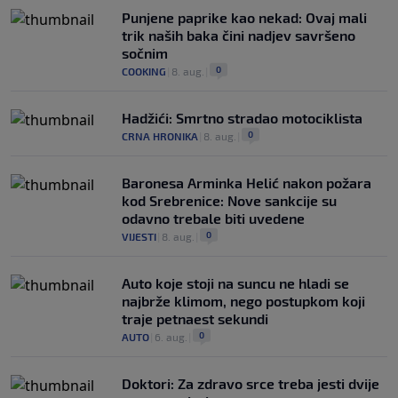
Punjene paprike kao nekad: Ovaj mali
trik naših baka čini nadjev savršeno
sočnim
0
COOKING
|
8. aug.
|
Hadžići: Smrtno stradao motociklista
0
CRNA HRONIKA
|
8. aug.
|
Baronesa Arminka Helić nakon požara
kod Srebrenice: Nove sankcije su
odavno trebale biti uvedene
0
VIJESTI
|
8. aug.
|
Auto koje stoji na suncu ne hladi se
najbrže klimom, nego postupkom koji
traje petnaest sekundi
0
AUTO
|
6. aug.
|
Doktori: Za zdravo srce treba jesti dvije