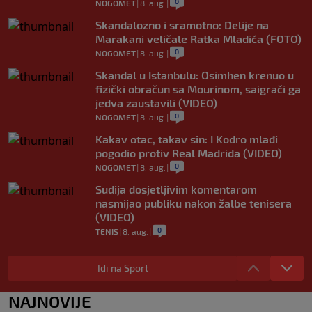
0
NOGOMET
|
8. aug.
|
Skandalozno i sramotno: Delije na
Marakani veličale Ratka Mladića (FOTO)
0
NOGOMET
|
8. aug.
|
Skandal u Istanbulu: Osimhen krenuo u
fizički obračun sa Mourinom, saigrači ga
jedva zaustavili (VIDEO)
0
NOGOMET
|
8. aug.
|
Kakav otac, takav sin: I Kodro mlađi
pogodio protiv Real Madrida (VIDEO)
0
NOGOMET
|
8. aug.
|
Sudija dosjetljivim komentarom
nasmijao publiku nakon žalbe tenisera
(VIDEO)
0
TENIS
|
8. aug.
|
Haos u Irskoj: Navijač utrčao na teren i
nasrnuo na gostujuće fudbalere (VIDEO)
Idi na Sport
0
NOGOMET
|
8. aug.
|
NAJNOVIJE
Rivalstvo je ostalo po strani: Real