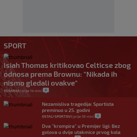
SPORT
Isiah Thomas kritikovao Celticse zbog
odnosa prema Brownu: "Nikada ih
nismo gledali ovakve"
0
KOŠARKA
|
prije 14 min
|
Nezamisliva tragedija: Sportista
preminuo u 25. godini
0
OSTALI SPORTOVI
|
prije 59 min
|
Dva "krompira" u Premijer ligi: Bez
golova u dvije utakmice prvog kola