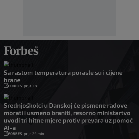
Sa rastom temperatura porasle su i cijene
hrane
FORBES
|
prije 1 h
Srednjoškolci u Danskoj će pismene radove
morati i usmeno braniti, resorno ministartvo
uvodi tri hitne mjere protiv prevara uz pomoć
AI-a
FORBES
|
prije 26 min.