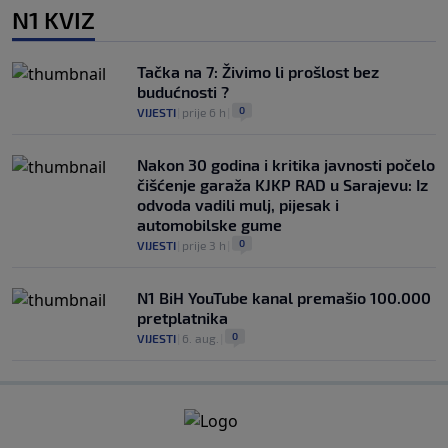
N1 KVIZ
Tačka na 7: Živimo li prošlost bez
budućnosti ?
0
VIJESTI
|
prije 6 h
|
Nakon 30 godina i kritika javnosti počelo
čišćenje garaža KJKP RAD u Sarajevu: Iz
odvoda vadili mulj, pijesak i
automobilske gume
0
VIJESTI
|
prije 3 h
|
N1 BiH YouTube kanal premašio 100.000
pretplatnika
0
VIJESTI
|
6. aug.
|