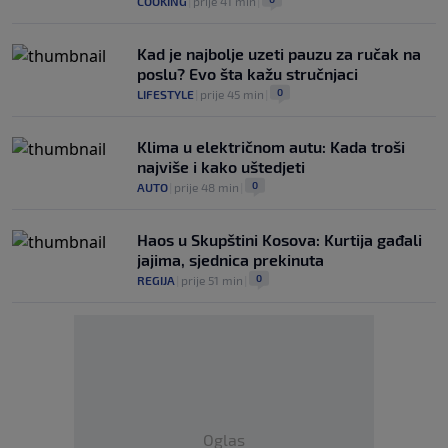
COOKING
|
prije 41 min
|
Kad je najbolje uzeti pauzu za ručak na
poslu? Evo šta kažu stručnjaci
0
LIFESTYLE
|
prije 45 min
|
Klima u električnom autu: Kada troši
najviše i kako uštedjeti
0
AUTO
|
prije 48 min
|
Haos u Skupštini Kosova: Kurtija gađali
jajima, sjednica prekinuta
0
REGIJA
|
prije 51 min
|
Oglas