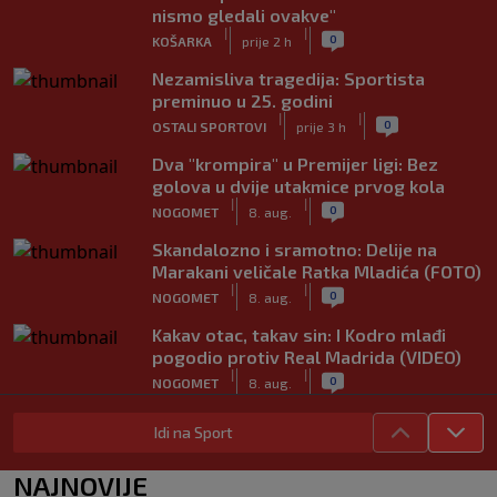
nismo gledali ovakve"
|
|
0
KOŠARKA
prije 2 h
Nezamisliva tragedija: Sportista
preminuo u 25. godini
|
|
0
OSTALI SPORTOVI
prije 3 h
Dva "krompira" u Premijer ligi: Bez
golova u dvije utakmice prvog kola
|
|
0
NOGOMET
8. aug.
Skandalozno i sramotno: Delije na
Marakani veličale Ratka Mladića (FOTO)
|
|
0
NOGOMET
8. aug.
Kakav otac, takav sin: I Kodro mlađi
pogodio protiv Real Madrida (VIDEO)
|
|
0
NOGOMET
8. aug.
Sudija dosjetljivim komentarom
Idi na Sport
nasmijao publiku nakon žalbe tenisera
(VIDEO)
NAJNOVIJE
|
|
0
TENIS
8. aug.