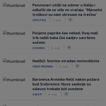
Penzioneri otišli na odmor u Italiju i
odlučili da se više ne vraćaju: "Mjesečni
troškovi su nam skresani na trećinu"
|
|
0
LIFESTYLE
5. aug.
Punjene paprike kao nekad: Ovaj mali
trik naših baka čini nadjev savršeno
sočnim
|
|
0
COOKING
8. aug.
Hadžići: Smrtno stradao motociklista
|
|
0
CRNA HRONIKA
8. aug.
Baronesa Arminka Helić nakon požara
kod Srebrenice: Nove sankcije su
odavno trebale biti uvedene
|
|
0
VIJESTI
8. aug.