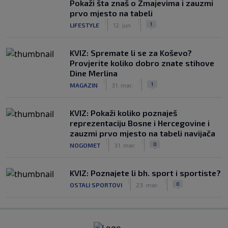
Pokaži šta znaš o Zmajevima i zauzmi
prvo mjesto na tabeli
|
|
1
LIFESTYLE
12. jun.
KVIZ: Spremate li se za Koševo?
Provjerite koliko dobro znate stihove
Dine Merlina
|
|
1
MAGAZIN
31. mar.
KVIZ: Pokaži koliko poznaješ
reprezentaciju Bosne i Hercegovine i
zauzmi prvo mjesto na tabeli navijača
|
|
0
NOGOMET
31. mar.
KVIZ: Poznajete li bh. sport i sportiste?
|
|
0
OSTALI SPORTOVI
23. mar.