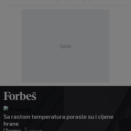
Oglas
Sa rastom temperatura porasle su i cijene
hrane
|
FORBES
prije 1 h