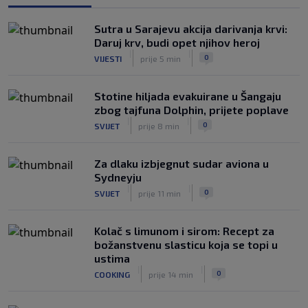
Haos u Irskoj: Navijač utrčao na teren i
Sutra u Sarajevu akcija darivanja krvi:
nasrnuo na gostujuće fudbalere
Daruj krv, budi opet njihov heroj
(VIDEO)
|
|
|
|
0
VIJESTI
prije 5 min
0
NOGOMET
8. aug.
Stotine hiljada evakuirane u Šangaju
zbog tajfuna Dolphin, prijete poplave
|
|
0
SVIJET
prije 8 min
Za dlaku izbjegnut sudar aviona u
Sydneyju
|
|
0
SVIJET
prije 11 min
Kolač s limunom i sirom: Recept za
božanstvenu slasticu koja se topi u
ustima
|
|
0
COOKING
prije 14 min