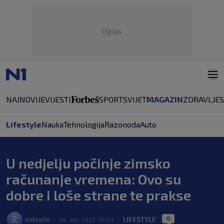
Oglas
NAJNOVIJE
VIJESTI
SPORT
SVIJET
MAGAZIN
ZDRAVLJE
Lifestyle
Nauka
Tehnologija
Razonoda
Auto
U nedjelju počinje zimsko
računanje vremena: Ovo su
dobre i loše strane te prakse
0
index.hr
LIFESTYLE
|
24. okt. 2023. 18:03
|
|