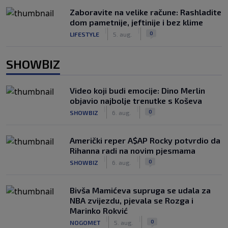
Zaboravite na velike račune: Rashladite
dom pametnije, jeftinije i bez klime
|
|
0
LIFESTYLE
5. aug.
SHOWBIZ
Video koji budi emocije: Dino Merlin
objavio najbolje trenutke s Koševa
|
|
0
SHOWBIZ
6. aug.
Američki reper A$AP Rocky potvrdio da
Rihanna radi na novim pjesmama
|
|
0
SHOWBIZ
6. aug.
Bivša Mamićeva supruga se udala za
NBA zvijezdu, pjevala se Rozga i
Marinko Rokvić
|
|
0
NOGOMET
5. aug.