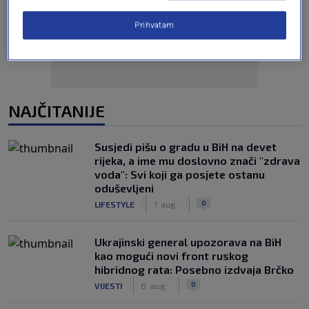
Oglas
Prihvatam
NAJČITANIJE
Susjedi pišu o gradu u BiH na devet
rijeka, a ime mu doslovno znači "zdrava
voda": Svi koji ga posjete ostanu
oduševljeni
|
|
0
LIFESTYLE
7. aug.
Ukrajinski general upozorava na BiH
kao mogući novi front ruskog
hibridnog rata: Posebno izdvaja Brčko
|
|
0
VIJESTI
8. aug.