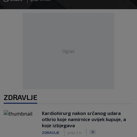
Oglas
ZDRAVLJE
Kardiohirurg nakon srčanog udara
otkrio koje namirnice uvijek kupuje, a
koje izbjegava
|
|
0
ZDRAVLJE
prije 2 h