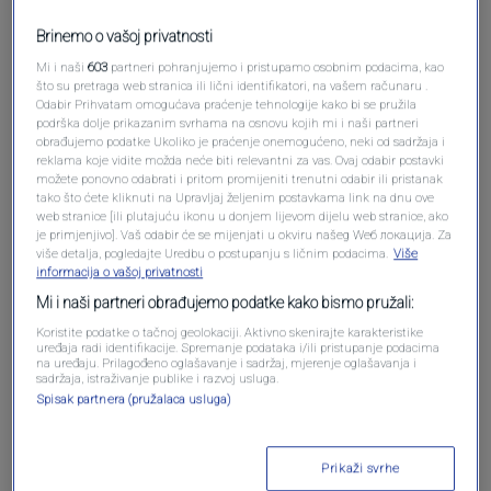
Brinemo o vašoj privatnosti
Mi i naši
603
partneri pohranjujemo i pristupamo osobnim podacima, kao
što su pretraga web stranica ili lični identifikatori, na vašem računaru .
Odabir Prihvatam omogućava praćenje tehnologije kako bi se pružila
podrška dolje prikazanim svrhama na osnovu kojih mi i naši partneri
obrađujemo podatke Ukoliko je praćenje onemogućeno, neki od sadržaja i
reklama koje vidite možda neće biti relevantni za vas. Ovaj odabir postavki
možete ponovno odabrati i pritom promijeniti trenutni odabir ili pristanak
tako što ćete kliknuti na Upravljaj željenim postavkama link na dnu ove
web stranice [ili plutajuću ikonu u donjem lijevom dijelu web stranice, ako
Oglas
je primjenjivo]. Vaš odabir će se mijenjati u okviru našeg Wеб локација. Za
više detalja, pogledajte Uredbu o postupanju s ličnim podacima.
Više
informacija o vašoj privatnosti
Mi i naši partneri obrađujemo podatke kako bismo pružali:
Koristite podatke o tačnoj geolokaciji. Aktivno skenirajte karakteristike
uređaja radi identifikacije. Spremanje podataka i/ili pristupanje podacima
na uređaju. Prilagođeno oglašavanje i sadržaj, mjerenje oglašavanja i
sadržaja, istraživanje publike i razvoj usluga.
Spisak partnera (pružalaca usluga)
Prikaži svrhe