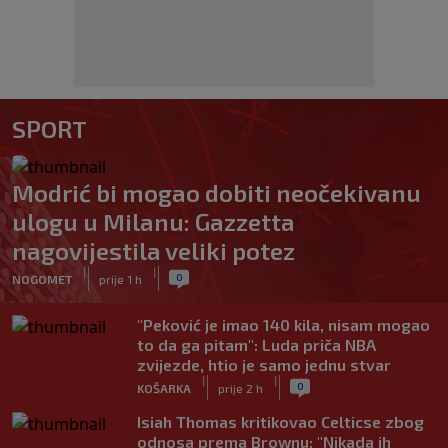
SPORT
Modrić bi mogao dobiti neočekivanu
ulogu u Milanu: Gazzetta
nagovijestila veliki potez
|
|
0
NOGOMET
prije 1 h
"Peković je imao 140 kila, nisam mogao
to da ga pitam": Luda priča NBA
zvijezde, htio je samo jednu stvar
|
|
0
KOŠARKA
prije 2 h
Isiah Thomas kritikovao Celticse zbog
odnosa prema Brownu: "Nikada ih