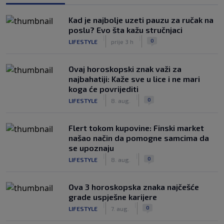
Kad je najbolje uzeti pauzu za ručak na
poslu? Evo šta kažu stručnjaci
|
|
0
LIFESTYLE
prije 3 h
Ovaj horoskopski znak važi za
najbahatiji: Kaže sve u lice i ne mari
koga će povrijediti
|
|
0
LIFESTYLE
8. aug.
Flert tokom kupovine: Finski market
našao način da pomogne samcima da
se upoznaju
|
|
0
LIFESTYLE
8. aug.
Ova 3 horoskopska znaka najčešće
grade uspješne karijere
|
|
0
LIFESTYLE
7. aug.