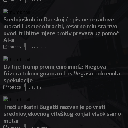
Srednjoškolci u Danskoj će pismene radove
morati i usmeno braniti, resorno ministartvo
uvodi tri hitne mjere protiv prevara uz pomoć
AI-a
|
FORBES
prije 26 min.
Da li je Trump promijenio imidž: Njegova
frizura tokom govora u Las Vegasu pokrenula
spekulacije
|
FORBES
prije 1 h
Treći unikatni Bugatti nazvan je po vrsti
srednjovjekovnog viteškog konja i visok samo
metar
|
FORBES
prije 15 min.