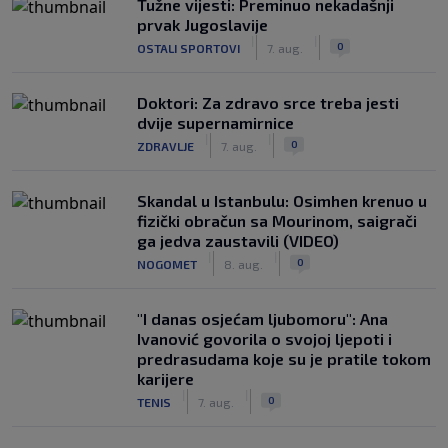
Tužne vijesti: Preminuo nekadašnji
prvak Jugoslavije
|
|
0
OSTALI SPORTOVI
7. aug.
Doktori: Za zdravo srce treba jesti
dvije supernamirnice
|
|
0
ZDRAVLJE
7. aug.
Skandal u Istanbulu: Osimhen krenuo u
fizički obračun sa Mourinom, saigrači
ga jedva zaustavili (VIDEO)
|
|
0
NOGOMET
8. aug.
"I danas osjećam ljubomoru": Ana
Ivanović govorila o svojoj ljepoti i
predrasudama koje su je pratile tokom
karijere
|
|
0
TENIS
7. aug.