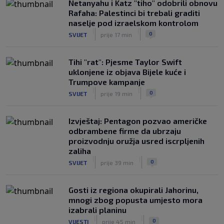
Netanyahu i Katz "tiho" odobrili obnovu
Rafaha: Palestinci bi trebali graditi
naselje pod izraelskom kontrolom
|
|
0
SVIJET
prije 17 min
Tihi "rat": Pjesme Taylor Swift
uklonjene iz objava Bijele kuće i
Trumpove kampanje
|
|
0
SVIJET
prije 19 min
Izvještaj: Pentagon pozvao američke
odbrambene firme da ubrzaju
proizvodnju oružja usred iscrpljenih
zaliha
|
|
0
SVIJET
prije 39 min
Gosti iz regiona okupirali Jahorinu,
mnogi zbog popusta umjesto mora
izabrali planinu
|
|
0
VIJESTI
prije 45 min