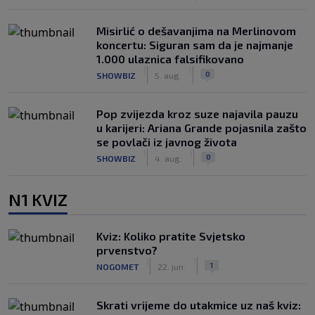
Misirlić o dešavanjima na Merlinovom
koncertu: Siguran sam da je najmanje
1.000 ulaznica falsifikovano
|
|
0
SHOWBIZ
5. aug.
Pop zvijezda kroz suze najavila pauzu
u karijeri: Ariana Grande pojasnila zašto
se povlači iz javnog života
|
|
0
SHOWBIZ
4. aug.
N1 KVIZ
Kviz: Koliko pratite Svjetsko
prvenstvo?
|
|
1
NOGOMET
22. jun.
Skrati vrijeme do utakmice uz naš kviz: