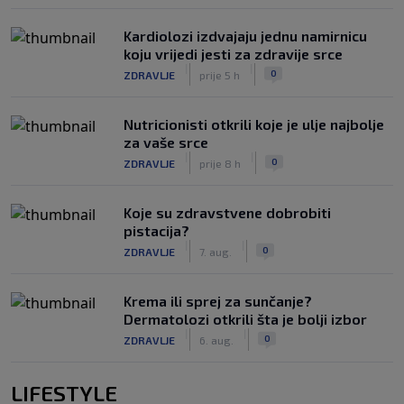
Kardiolozi izdvajaju jednu namirnicu
koju vrijedi jesti za zdravije srce
|
|
0
ZDRAVLJE
prije 5 h
Nutricionisti otkrili koje je ulje najbolje
za vaše srce
|
|
0
ZDRAVLJE
prije 8 h
Koje su zdravstvene dobrobiti
pistacija?
|
|
0
ZDRAVLJE
7. aug.
Krema ili sprej za sunčanje?
Dermatolozi otkrili šta je bolji izbor
|
|
0
ZDRAVLJE
6. aug.
LIFESTYLE