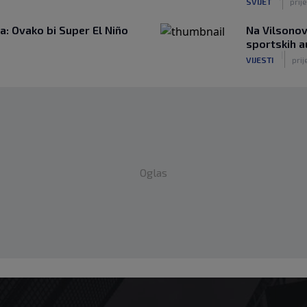
SVIJET
prije
: Ovako bi Super El Niño
Na Vilsonov
sportskih 
|
VIJESTI
prij
Oglas