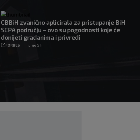
CBBiH zvanično aplicirala za pristupanje BiH
SEPA području – ovo su pogodnosti koje će
donijeti građanima i privredi
|
FORBES
prije 5 h