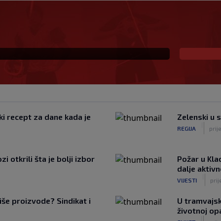
eč i Salzburgu donio
ki recept za dane kada je
Zelenski u 
|
REGIJA
prij
 otkrili šta je bolji izbor
Požar u Kla
dalje aktiv
|
VIJESTI
prij
iše proizvode? Sindikat i
U tramvajsk
životnoj op
|