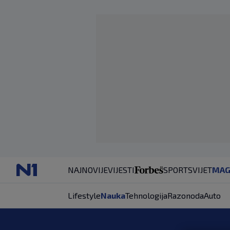
NAJNOVIJE
VIJESTI
SPORT
SVIJET
MAG
Lifestyle
Nauka
Tehnologija
Razonoda
Auto