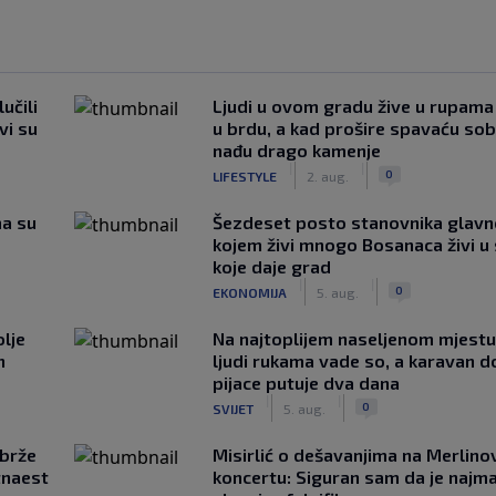
učili
Ljudi u ovom gradu žive u rupama
vi su
u brdu, a kad prošire spavaću so
nađu drago kamenje
|
|
0
LIFESTYLE
2. aug.
ma su
Šezdeset posto stanovnika glavn
kojem živi mnogo Bosanaca živi u
koje daje grad
|
|
0
EKONOMIJA
5. aug.
lje
Na najtoplijem naseljenom mjestu 
n
ljudi rukama vade so, a karavan d
pijace putuje dva dana
|
|
0
SVIJET
5. aug.
jbrže
Misirlić o dešavanjima na Merlin
tnaest
koncertu: Siguran sam da je najma