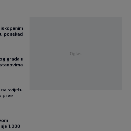
 iskopanim
bu ponekad
Oglas
og grada u
 stanovima
na svijetu
o prve
ovom
nje 1.000