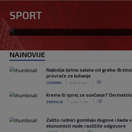
Tabaković riješio evropski m
SPORT
pobjedu (VIDEO)
|
|
0
NOGOMET
prije 0 min.
NAJNOVIJE
Najbolja ljetna salata od graha: Brzins
prevruće za kuhanje
|
|
0
COOKING
prije 0 min.
Krema ili sprej za sunčanje? Dermatolozi
|
|
0
ZDRAVLJE
prije 7 min.
Zašto rudnici gomilaju dugove i kada v
ekonomisti nude različite odgovore
|
|
0