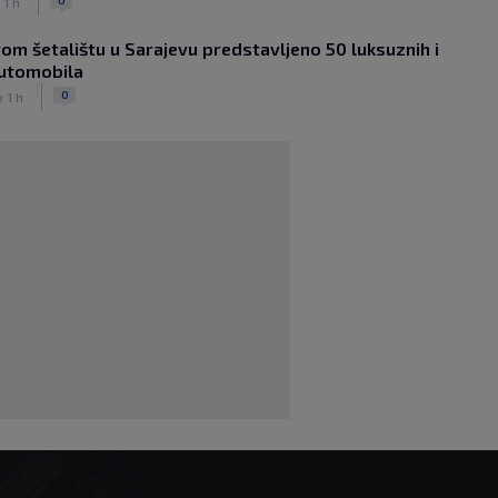
 1 h
|
|
0
OSTALI SPORTOVI
prije 2 h
om šetalištu u Sarajevu predstavljeno 50 luksuznih i
Arsenal ostaje praznih ruku: Vinícius
automobila
Júnior i Real Madrid postigli dogovor
|
|
|
0
0
e 1 h
NOGOMET
prije 2 h
Slavni klub potresa kriza: Kultni
stadion u Italiji bit će prazan na
početku sezone, navijači objavili rat
upravi
|
|
0
NOGOMET
prije 3 h
Izvinjenje s elementima prijetnje i
„gomila slabića“ u UEFA-i
|
|
0
NOGOMET
prije 3 h