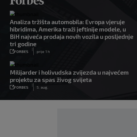
Analiza tržišta automobila: Evropa vjeruje
hibridima, Amerika traži jeftinije modele, u
BiH najveća prodaja novih vozila u posljednje
tri godine
|
FORBES
prije 1 h
Milijarder i holivudska zvijezda u najvećem
projektu za spas živog svijeta
|
FORBES
5. aug.