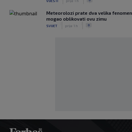
VIJESTI
prije 1 h
Meteorolozi prate dva velika fenomena
mogao oblikovati ovu zimu
|
|
0
SVIJET
prije 1 h