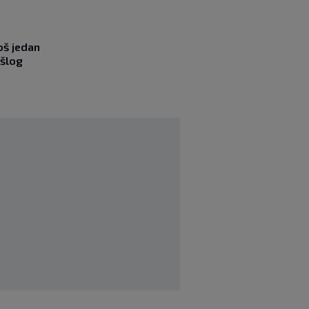
oš jedan
ošlog