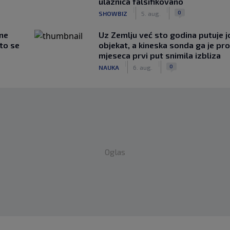
ulaznica falsifikovano
|
|
0
SHOWBIZ
5. aug.
 ne
Uz Zemlju već sto godina putuje j
što se
objekat, a kineska sonda ga je pr
mjeseca prvi put snimila izbliza
|
|
0
NAUKA
6. aug.
Oglas