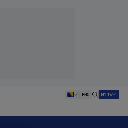
N1 TV
ENG