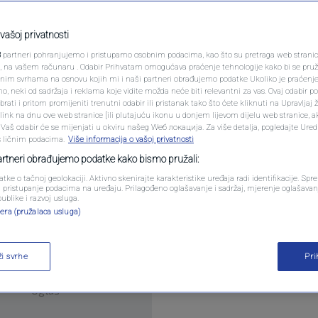
PODCAST
aci dosad nepoznatog
N1 SPECIJAL
vašoj privatnosti
3
partneri pohranjujemo i pristupamo osobnim podacima, kao što su pretraga web stranica 
FENOMENI
ri, na vašem računaru . Odabir Prihvatam omogućava praćenje tehnologije kako bi se pruž
anim svrhama na osnovu kojih mi i naši partneri obrađujemo podatke Ukoliko je praćenj
omentara
 neki od sadržaja i reklama koje vidite možda neće biti relevantni za vas. Ovaj odabir p
NEISTRAŽENO
ati i pritom promijeniti trenutni odabir ili pristanak tako što ćete kliknuti na Upravljaj 
ink na dnu ove web stranice [ili plutajuću ikonu u donjem lijevom dijelu web stranice, a
VIRALNO
. Vaš odabir će se mijenjati u okviru našeg Wеб локација. Za više detalja, pogledajte Ure
s ličnim podacima.
Više informacija o vašoj privatnosti
 je novu vrstu hominida, objavili su u četvrtak nau
FOTO
partneri obrađujemo podatke kako bismo pružali:
.
Pročitaj više
atke o tačnoj geolokaciji. Aktivno skenirajte karakteristike uređaja radi identifikacije. Sp
PROMO
li pristupanje podacima na uređaju. Prilagođeno oglašavanje i sadržaj, mjerenje oglašavanj
publike i razvoj usluga.
era (pružalaca usluga)
VIDEO
ži svrhe
Pr
Oglas