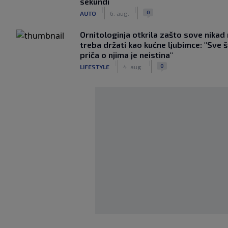
sekundi
|
|
0
AUTO
6. aug.
Ornitologinja otkrila zašto sove nikad
treba držati kao kućne ljubimce: "Sve 
priča o njima je neistina"
|
|
0
LIFESTYLE
4. aug.