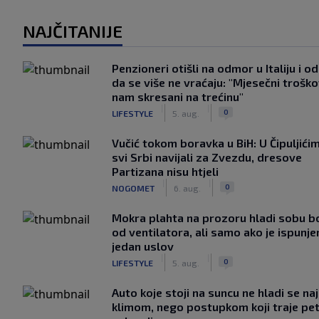
NAJČITANIJE
Penzioneri otišli na odmor u Italiju i odl
da se više ne vraćaju: "Mjesečni troško
nam skresani na trećinu"
|
|
0
LIFESTYLE
5. aug.
Vučić tokom boravka u BiH: U Čipuljići
svi Srbi navijali za Zvezdu, dresove
Partizana nisu htjeli
|
|
0
NOGOMET
6. aug.
Mokra plahta na prozoru hladi sobu bo
od ventilatora, ali samo ako je ispunje
jedan uslov
|
|
0
LIFESTYLE
5. aug.
Auto koje stoji na suncu ne hladi se na
klimom, nego postupkom koji traje pe