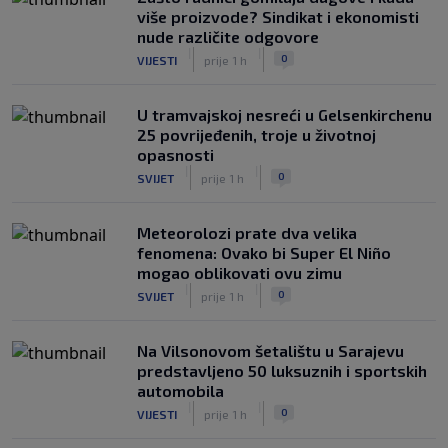
više proizvode? Sindikat i ekonomisti
nude različite odgovore
|
|
0
VIJESTI
prije 1 h
U tramvajskoj nesreći u Gelsenkirchenu
25 povrijeđenih, troje u životnoj
opasnosti
|
|
0
SVIJET
prije 1 h
Meteorolozi prate dva velika
fenomena: Ovako bi Super El Niño
mogao oblikovati ovu zimu
|
|
0
SVIJET
prije 1 h
Na Vilsonovom šetalištu u Sarajevu
predstavljeno 50 luksuznih i sportskih
automobila
|
|
0
VIJESTI
prije 1 h