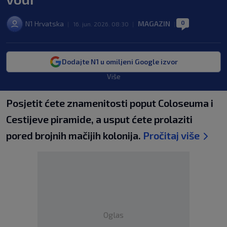
0
N1 Hrvatska
MAGAZIN
|
16. jun. 2026. 08:30
|
|
Dodajte N1 u omiljeni Google izvor
Više
Posjetit ćete znamenitosti poput Coloseuma i
Cestijeve piramide, a usput ćete prolaziti
pored brojnih mačijih kolonija.
Pročitaj više
Oglas