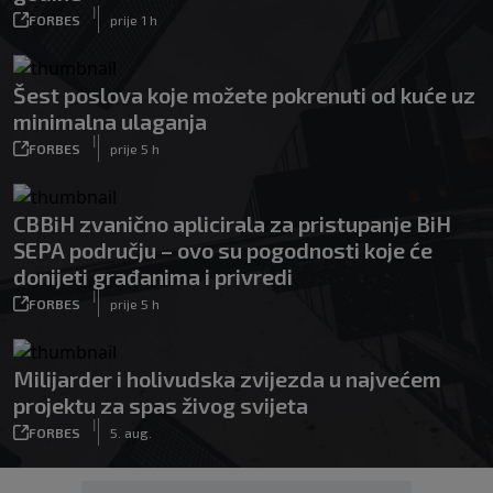
|
FORBES
prije 1 h
Šest poslova koje možete pokrenuti od kuće uz
minimalna ulaganja
|
FORBES
prije 5 h
CBBiH zvanično aplicirala za pristupanje BiH
SEPA području – ovo su pogodnosti koje će
donijeti građanima i privredi
|
FORBES
prije 5 h
Milijarder i holivudska zvijezda u najvećem
projektu za spas živog svijeta
|
FORBES
5. aug.