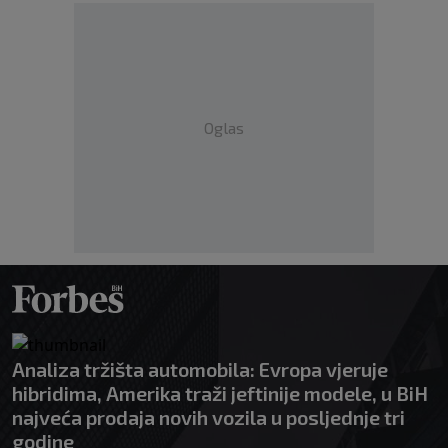
Oglas
Analiza tržišta automobila: Evropa vjeruje
hibridima, Amerika traži jeftinije modele, u BiH
najveća prodaja novih vozila u posljednje tri
godine