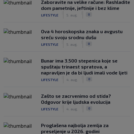
Zaboravite na velike račune: Rashladite
dom pametnije, jeftinije i bez klime
|
|
0
LIFESTYLE
5. aug.
Ova 4 horoskopska znaka u avgustu
sreću svoju srodnu dušu
|
|
0
LIFESTYLE
5. aug.
Bunar imа 3.500 stepenica koje se
spuštaju trinaest spratova, a
napravljen je da bi ljudi imali vode ljeti
|
|
0
LIFESTYLE
4. aug.
Zašto se zacrvenimo od stida?
Odgovor krije ljudska evolucija
|
|
0
LIFESTYLE
4. aug.
Proglašena najbolja zemlja za
preseljenje u 2026. godini