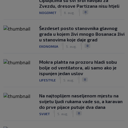
Čipuljićima su svi Srbi navijali za
Zvezdu, dresove Partizana nisu htjeli
|
|
0
NOGOMET
6. aug.
Šezdeset posto stanovnika glavnog
grada u kojem živi mnogo Bosanaca živi
u stanovima koje daje grad
|
|
0
EKONOMIJA
5. aug.
Mokra plahta na prozoru hladi sobu
bolje od ventilatora, ali samo ako je
ispunjen jedan uslov
|
|
0
LIFESTYLE
5. aug.
Na najtoplijem naseljenom mjestu na
svijetu ljudi rukama vade so, a karavan
do prve pijace putuje dva dana
|
|
0
SVIJET
5. aug.