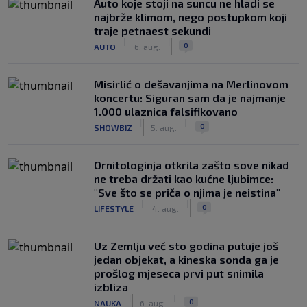
Auto koje stoji na suncu ne hladi se
najbrže klimom, nego postupkom koji
traje petnaest sekundi
|
|
0
AUTO
6. aug.
Misirlić o dešavanjima na Merlinovom
koncertu: Siguran sam da je najmanje
1.000 ulaznica falsifikovano
|
|
0
SHOWBIZ
5. aug.
Ornitologinja otkrila zašto sove nikad
ne treba držati kao kućne ljubimce:
"Sve što se priča o njima je neistina"
|
|
0
LIFESTYLE
4. aug.
Uz Zemlju već sto godina putuje još
jedan objekat, a kineska sonda ga je
prošlog mjeseca prvi put snimila
izbliza
|
|
0
NAUKA
6. aug.