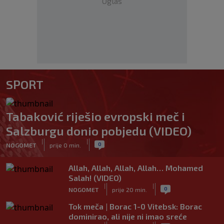
Oglas
SPORT
Tabaković riješio evropski meč i
Salzburgu donio pobjedu (VIDEO)
|
|
0
NOGOMET
prije 0 min.
Allah, Allah, Allah, Allah… Mohamed
Salah! (VIDEO)
|
|
0
NOGOMET
prije 20 min.
Tok meča | Borac 1-0 Vitebsk: Borac
dominirao, ali nije ni imao sreće