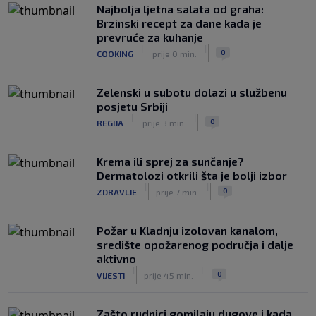
upravi
Najbolja ljetna salata od graha:
|
|
0
NOGOMET
prije 3 h
Brzinski recept za dane kada je
prevruće za kuhanje
Izvinjenje s elementima prijetnje i
|
|
0
COOKING
prije 0 min.
„gomila slabića“ u UEFA-i
|
|
0
NOGOMET
prije 3 h
Zelenski u subotu dolazi u službenu
posjetu Srbiji
|
|
0
REGIJA
prije 3 min.
Krema ili sprej za sunčanje?
Dermatolozi otkrili šta je bolji izbor
|
|
0
ZDRAVLJE
prije 7 min.
Požar u Kladnju izolovan kanalom,
središte opožarenog područja i dalje
aktivno
|
|
0
VIJESTI
prije 45 min.
Zašto rudnici gomilaju dugove i kada