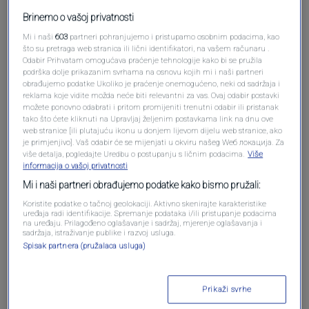
Brinemo o vašoj privatnosti
Mi i naši
603
partneri pohranjujemo i pristupamo osobnim podacima, kao
što su pretraga web stranica ili lični identifikatori, na vašem računaru .
Odabir Prihvatam omogućava praćenje tehnologije kako bi se pružila
podrška dolje prikazanim svrhama na osnovu kojih mi i naši partneri
obrađujemo podatke Ukoliko je praćenje onemogućeno, neki od sadržaja i
reklama koje vidite možda neće biti relevantni za vas. Ovaj odabir postavki
možete ponovno odabrati i pritom promijeniti trenutni odabir ili pristanak
Oglas
tako što ćete kliknuti na Upravljaj željenim postavkama link na dnu ove
web stranice [ili plutajuću ikonu u donjem lijevom dijelu web stranice, ako
je primjenjivo]. Vaš odabir će se mijenjati u okviru našeg Wеб локација. Za
više detalja, pogledajte Uredbu o postupanju s ličnim podacima.
Više
informacija o vašoj privatnosti
Mi i naši partneri obrađujemo podatke kako bismo pružali:
Koristite podatke o tačnoj geolokaciji. Aktivno skenirajte karakteristike
uređaja radi identifikacije. Spremanje podataka i/ili pristupanje podacima
na uređaju. Prilagođeno oglašavanje i sadržaj, mjerenje oglašavanja i
sadržaja, istraživanje publike i razvoj usluga.
Spisak partnera (pružalaca usluga)
Oglas
Prikaži svrhe