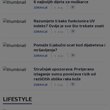
6 najboljih dijeta za muškarce
|
|
0
ZDRAVLJE
5. aug.
Razumijete li kako funkcionira UV
indeks? Ovdje je sve što trebate znati
|
|
0
ZDRAVLJE
4. aug.
Pomaže li jabučni ocat kod dijabetesa i
mršavljenja?
|
|
0
ZDRAVLJE
4. aug.
Stručnjak upozorava: Pretjerano
izlaganje suncu povećava rizik od
različitih oblika raka kože
|
|
0
ZDRAVLJE
3. aug.
LIFESTYLE