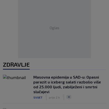
Oglas
ZDRAVLJE
Masovna epidemija u SAD-u: Opasni
parazit u iceberg salati razbolio više
od 25.000 ljudi, zabilježeni i smrtni
slučajevi
|
|
0
SVIJET
prije 2 h