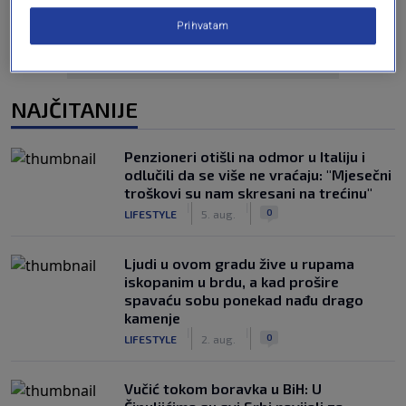
Prihvatam
NAJČITANIJE
Penzioneri otišli na odmor u Italiju i
odlučili da se više ne vraćaju: "Mjesečni
troškovi su nam skresani na trećinu"
|
|
0
LIFESTYLE
5. aug.
Ljudi u ovom gradu žive u rupama
iskopanim u brdu, a kad prošire
spavaću sobu ponekad nađu drago
kamenje
|
|
0
LIFESTYLE
2. aug.
Vučić tokom boravka u BiH: U