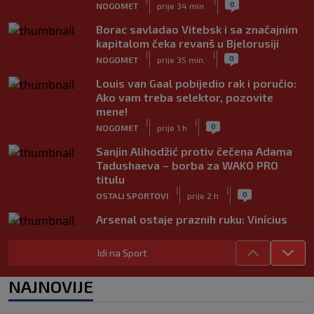
|
|
0
NOGOMET
prije 34 min.
Borac savladao Vitebsk i sa značajnim
kapitalom čeka revanš u Bjelorusiji
|
|
0
NOGOMET
prije 35 min.
Louis van Gaal pobijedio rak i poručio:
Ako vam treba selektor, pozovite
mene!
|
|
0
NOGOMET
prije 1 h
Sanjin Alihodžić protiv čečena Adama
Tadushaeva – borba za WAKO PRO
titulu
|
|
0
OSTALI SPORTOVI
prije 2 h
Arsenal ostaje praznih ruku: Vinícius
Júnior i Real Madrid postigli dogovor
|
|
0
NOGOMET
prije 2 h
Idi na Sport
Slavni klub potresa kriza: Kultni
NAJNOVIJE
stadion u Italiji bit će prazan na
početku sezone, navijači objavili rat