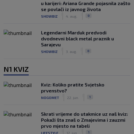
u karijeri: Ariana Grande pojasnila zašto
se povlači iz javnog života
|
|
0
SHOWBIZ
4. aug.
Legendarni Marduk predvodi
dvodnevni black metal praznik u
Sarajevu
|
|
0
SHOWBIZ
3. aug.
N1 KVIZ
Kviz: Koliko pratite Svjetsko
prvenstvo?
|
|
1
NOGOMET
22. jun.
Skrati vrijeme do utakmice uz naš kviz:
Pokaži šta znaš o Zmajevima i zauzmi
prvo mjesto na tabeli
|
|
1
LIFESTYLE
12. jun.