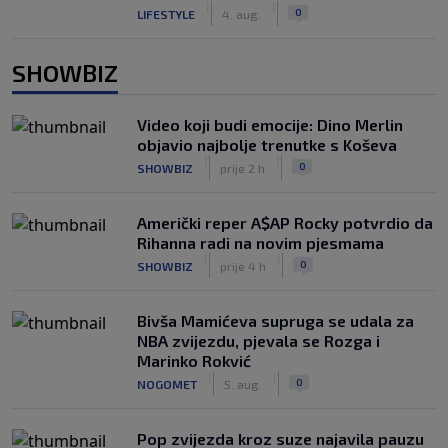
|
|
0
LIFESTYLE
4. aug.
SHOWBIZ
Video koji budi emocije: Dino Merlin
objavio najbolje trenutke s Koševa
|
|
0
SHOWBIZ
prije 2 h
Američki reper A$AP Rocky potvrdio da
Rihanna radi na novim pjesmama
|
|
0
SHOWBIZ
prije 4 h
Bivša Mamićeva supruga se udala za
NBA zvijezdu, pjevala se Rozga i
Marinko Rokvić
|
|
0
NOGOMET
5. aug.
Pop zvijezda kroz suze najavila pauzu