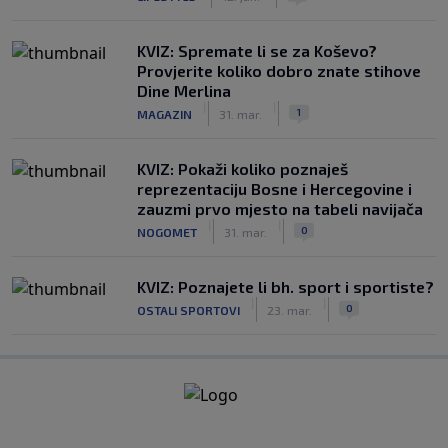
KVIZ: Spremate li se za Koševo?
Provjerite koliko dobro znate stihove
Dine Merlina
|
|
1
MAGAZIN
31. mar.
KVIZ: Pokaži koliko poznaješ
reprezentaciju Bosne i Hercegovine i
zauzmi prvo mjesto na tabeli navijača
|
|
0
NOGOMET
31. mar.
KVIZ: Poznajete li bh. sport i sportiste?
|
|
0
OSTALI SPORTOVI
23. mar.