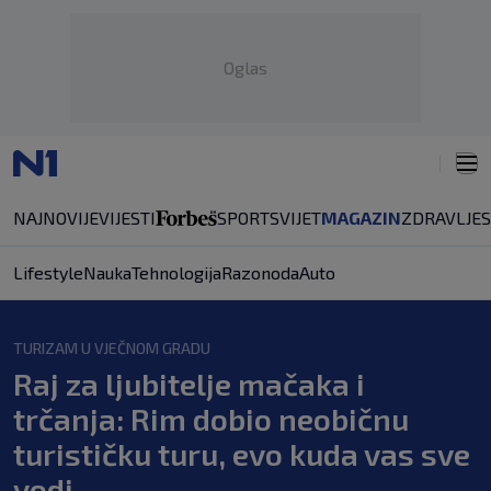
Oglas
NAJNOVIJE
VIJESTI
SPORT
SVIJET
MAGAZIN
ZDRAVLJE
Lifestyle
Nauka
Tehnologija
Razonoda
Auto
TURIZAM U VJEČNOM GRADU
Raj za ljubitelje mačaka i
trčanja: Rim dobio neobičnu
turističku turu, evo kuda vas sve
vodi