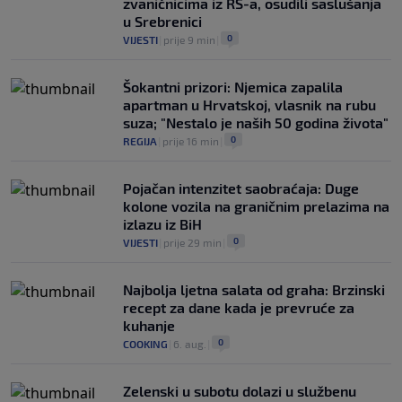
zvaničnicima iz RS-a, osudili saslušanja
u Srebrenici
0
VIJESTI
|
prije 9 min
|
Šokantni prizori: Njemica zapalila
apartman u Hrvatskoj, vlasnik na rubu
suza; "Nestalo je naših 50 godina života"
0
REGIJA
|
prije 16 min
|
Pojačan intenzitet saobraćaja: Duge
kolone vozila na graničnim prelazima na
izlazu iz BiH
0
VIJESTI
|
prije 29 min
|
Najbolja ljetna salata od graha: Brzinski
recept za dane kada je prevruće za
kuhanje
0
COOKING
|
6. aug.
|
Zelenski u subotu dolazi u službenu