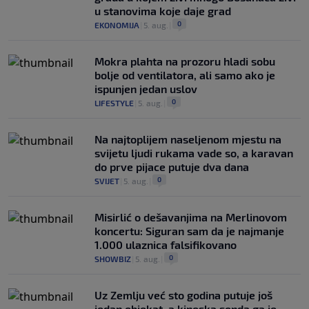
u stanovima koje daje grad
0
EKONOMIJA
|
5. aug.
|
Mokra plahta na prozoru hladi sobu
bolje od ventilatora, ali samo ako je
ispunjen jedan uslov
0
LIFESTYLE
|
5. aug.
|
Na najtoplijem naseljenom mjestu na
svijetu ljudi rukama vade so, a karavan
do prve pijace putuje dva dana
0
SVIJET
|
5. aug.
|
Misirlić o dešavanjima na Merlinovom
koncertu: Siguran sam da je najmanje
1.000 ulaznica falsifikovano
0
SHOWBIZ
|
5. aug.
|
Uz Zemlju već sto godina putuje još
jedan objekat, a kineska sonda ga je