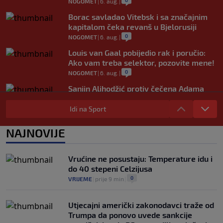
0
NOGOMET
|
6. aug.
|
Borac savladao Vitebsk i sa značajnim
kapitalom čeka revanš u Bjelorusiji
0
NOGOMET
|
6. aug.
|
Louis van Gaal pobijedio rak i poručio:
Ako vam treba selektor, pozovite mene!
0
NOGOMET
|
6. aug.
|
Sanjin Alihodžić protiv čečena Adama
Tadushaeva – borba za WAKO PRO titulu
Idi na Sport
0
OSTALI SPORTOVI
|
6. aug.
|
Arsenal ostaje praznih ruku: Vinícius
NAJNOVIJE
Júnior i Real Madrid postigli dogovor
0
NOGOMET
|
6. aug.
|
Vrućine ne posustaju: Temperature idu i
do 40 stepeni Celzijusa
0
VRIJEME
|
prije 9 min
|
Utjecajni američki zakonodavci traže od
Trumpa da ponovo uvede sankcije