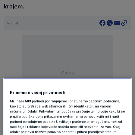
krajem.
Podijeli
Oglas
Brinemo o vašoj privatnosti
Mi i naši
603
partneri pohranjujemo i pristupamo osobnim podacima,
kao što su pretraga web stranica ili lični identifikatori, na vašem
računaru . Odabir Prihvatam omogućava praćenje tehnologije kako bi se
Eurofoundovo istraživanje pokazuje da 45
pružila podrška dolje prikazanim svrhama na osnovu kojih mi i naši
partneri obrađujemo podatke Ukoliko je praćenje onemogućeno, neki od
posto Hrvata jedva podmiruju svoje osnovne
sadržaja i reklama koje vidite možda neće biti relevantni za vas. Ovaj
odabir postavki možete ponovno odabrati i pritom promijeniti trenutni
troškove te da, gledajući cijelu Europsku uniju,