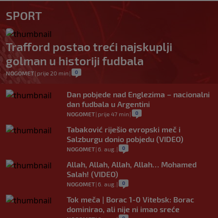
SPORT
Trafford postao treći najskuplji
golman u historiji fudbala
0
NOGOMET
|
prije 20 min
|
Dan pobjede nad Englezima – nacionalni
dan fudbala u Argentini
0
NOGOMET
|
prije 47 min
|
Tabaković riješio evropski meč i
Salzburgu donio pobjedu (VIDEO)
0
NOGOMET
|
6. aug.
|
Allah, Allah, Allah, Allah… Mohamed
Salah! (VIDEO)
0
NOGOMET
|
6. aug.
|
Tok meča | Borac 1-0 Vitebsk: Borac
dominirao, ali nije ni imao sreće