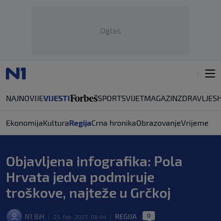
Oglas
NAJNOVIJE
VIJESTI
SPORT
SVIJET
MAGAZIN
ZDRAVLJE
S
Ekonomija
Kultura
Regija
Crna hronika
Obrazovanje
Vrijeme
Objavljena infografika: Pola
Hrvata jedva podmiruje
troškove, najteže u Grčkoj
0
N1 BiH
REGIJA
|
25. feb. 2025. 08:44
|
|