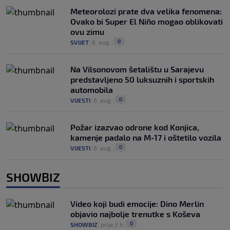
Meteorolozi prate dva velika fenomena:
Ovako bi Super El Niño mogao oblikovati
ovu zimu
0
SVIJET
|
6. aug.
|
Na Vilsonovom šetalištu u Sarajevu
predstavljeno 50 luksuznih i sportskih
automobila
0
VIJESTI
|
6. aug.
|
Požar izazvao odrone kod Konjica,
kamenje padalo na M-17 i oštetilo vozila
0
VIJESTI
|
6. aug.
|
SHOWBIZ
Video koji budi emocije: Dino Merlin
objavio najbolje trenutke s Koševa
0
SHOWBIZ
|
prije 3 h
|