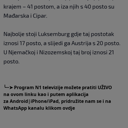
krajem – 41 postom, a iza njih s 40 posto su
Mađarska i Cipar.
Najbolje stoji Luksemburg gdje taj postotak
iznosi 17 posto, a slijedi ga Austrija s 20 posto.
U Njemačkoj i Nizozemskoj taj broj iznosi 21
posto.
╰┈➤
Program N1 televizije možete pratiti UŽIVO
na
ovom linku
kao i putem aplikacija
za
An
droid
|
iPhone/iPad,
pridružite nam se i na
WhatsApp kanalu klikom
ovdje