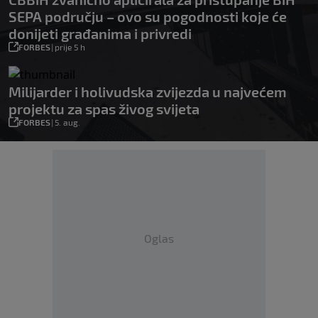
SEPA području – ovo su pogodnosti koje će
donijeti građanima i privredi
FORBES
|
prije 5 h
Milijarder i holivudska zvijezda u najvećem
projektu za spas živog svijeta
FORBES
|
5. aug.
Oglas