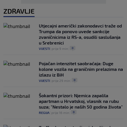
ZDRAVLJE
Utjecajni američki zakonodavci traže od
Trumpa da ponovo uvede sankcije
zvaničnicima iz RS-a, osudili saslušanja
u Srebrenici
0
VIJESTI
|
prije 9 min
|
Pojačan intenzitet saobraćaja: Duge
kolone vozila na graničnim prelazima na
izlazu iz BiH
0
VIJESTI
|
prije 29 min
|
Šokantni prizori: Njemica zapalila
apartman u Hrvatskoj, vlasnik na rubu
suza; "Nestalo je naših 50 godina života"
0
REGIJA
|
prije 16 min
|