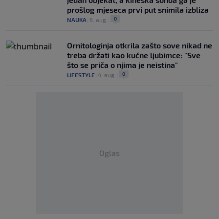
prošlog mjeseca prvi put snimila izbliza
0
NAUKA
|
6. aug.
|
Ornitologinja otkrila zašto sove nikad ne
treba držati kao kućne ljubimce: "Sve
što se priča o njima je neistina"
0
LIFESTYLE
|
4. aug.
|
Oglas