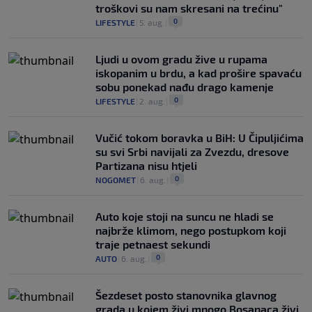
troškovi su nam skresani na trećinu"
0
LIFESTYLE
|
5. aug.
|
Ljudi u ovom gradu žive u rupama
iskopanim u brdu, a kad prošire spavaću
sobu ponekad nađu drago kamenje
0
LIFESTYLE
|
2. aug.
|
Vučić tokom boravka u BiH: U Čipuljićima
su svi Srbi navijali za Zvezdu, dresove
Partizana nisu htjeli
0
NOGOMET
|
6. aug.
|
Auto koje stoji na suncu ne hladi se
najbrže klimom, nego postupkom koji
traje petnaest sekundi
0
AUTO
|
6. aug.
|
Šezdeset posto stanovnika glavnog
grada u kojem živi mnogo Bosanaca živi