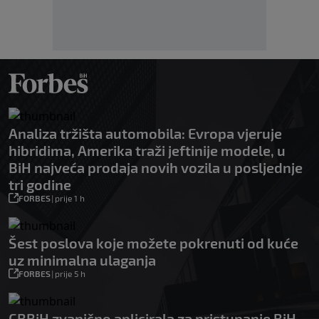
Analiza tržišta automobila: Evropa vjeruje
hibridima, Amerika traži jeftinije modele, u
BiH najveća prodaja novih vozila u posljednje
tri godine
FORBES
|
prije 1 h
Šest poslova koje možete pokrenuti od kuće
uz minimalna ulaganja
FORBES
|
prije 5 h
CBBiH zvanično aplicirala za pristupanje BiH