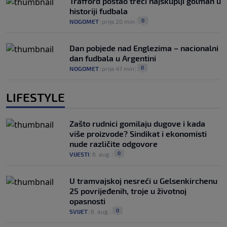
Trafford postao treći najskuplji golman u
historiji fudbala
0
NOGOMET
|
prije 20 min
|
Dan pobjede nad Englezima – nacionalni
dan fudbala u Argentini
0
NOGOMET
|
prije 47 min
|
LIFESTYLE
Zašto rudnici gomilaju dugove i kada
više proizvode? Sindikat i ekonomisti
nude različite odgovore
0
VIJESTI
|
6. aug.
|
U tramvajskoj nesreći u Gelsenkirchenu
25 povrijeđenih, troje u životnoj
opasnosti
0
SVIJET
|
6. aug.
|