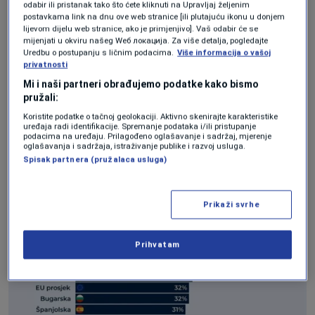
odabir ili pristanak tako što ćete kliknuti na Upravljaj željenim
postavkama link na dnu ove web stranice [ili plutajuću ikonu u donjem
Hrvati i Grci najteže žive. U Grčkoj taj postotak
lijevom dijelu web stranice, ako je primjenjivo]. Vaš odabir će se
iznosi 55 posto.
mijenjati u okviru našeg Wеб локација. Za više detalja, pogledajte
Uredbu o postupanju s ličnim podacima.
Više informacija o vašoj
privatnosti
Mi i naši partneri obrađujemo podatke kako bismo
pružali:
Koristite podatke o tačnoj geolokaciji. Aktivno skenirajte karakteristike
uređaja radi identifikacije. Spremanje podataka i/ili pristupanje
podacima na uređaju. Prilagođeno oglašavanje i sadržaj, mjerenje
oglašavanja i sadržaja, istraživanje publike i razvoj usluga.
Spisak partnera (pružalaca usluga)
Prikaži svrhe
Prihvatam