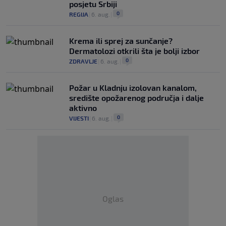
posjetu Srbiji
0
REGIJA
|
6. aug.
|
Krema ili sprej za sunčanje?
Dermatolozi otkrili šta je bolji izbor
0
ZDRAVLJE
|
6. aug.
|
Požar u Kladnju izolovan kanalom,
središte opožarenog područja i dalje
aktivno
0
VIJESTI
|
6. aug.
|
Oglas