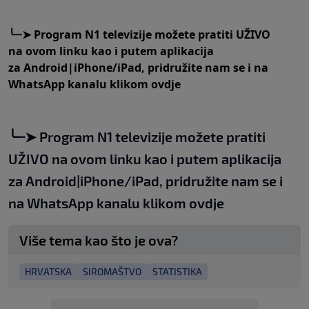
╰┈➤
Program N1 televizije možete pratiti UŽIVO
na
ovom linku
kao i putem aplikacija
za
An
droid
|
iPhone/iPad,
pridružite nam se i na
WhatsApp kanalu klikom
ovdje
╰┈➤
Program N1 televizije možete pratiti
UŽIVO na
ovom linku
kao i putem aplikacija
za
An
droid
|
iPhone/iPad,
pridružite nam se i
na WhatsApp kanalu klikom
ovdje
Više tema kao što je ova?
HRVATSKA
SIROMAŠTVO
STATISTIKA