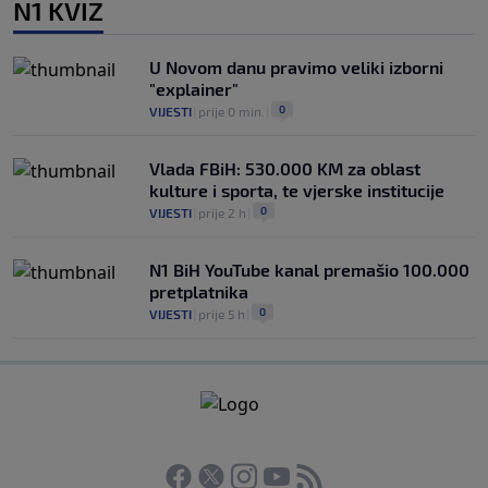
N1 KVIZ
U Novom danu pravimo veliki izborni
"explainer"
0
VIJESTI
|
prije 0 min.
|
Vlada FBiH: 530.000 KM za oblast
kulture i sporta, te vjerske institucije
0
VIJESTI
|
prije 2 h
|
N1 BiH YouTube kanal premašio 100.000
pretplatnika
0
VIJESTI
|
prije 5 h
|