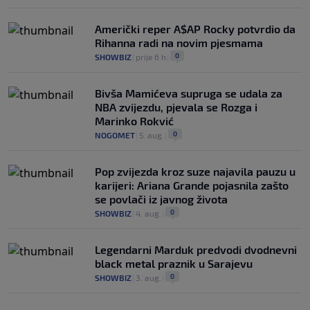
Američki reper A$AP Rocky potvrdio da
Rihanna radi na novim pjesmama
0
SHOWBIZ
|
prije 6 h
|
Bivša Mamićeva supruga se udala za
NBA zvijezdu, pjevala se Rozga i
Marinko Rokvić
0
NOGOMET
|
5. aug.
|
Pop zvijezda kroz suze najavila pauzu u
karijeri: Ariana Grande pojasnila zašto
se povlači iz javnog života
0
SHOWBIZ
|
4. aug.
|
Legendarni Marduk predvodi dvodnevni
black metal praznik u Sarajevu
0
SHOWBIZ
|
3. aug.
|