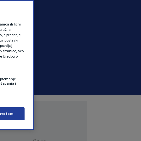
ica ili lični
pružila
 je praćenje
ir postavki
pravljaj
b stranice, ako
te Uredbu o
 Spremanje
ašavanja i
hvatam
Oglas