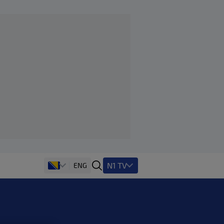
N1 TV
ENG