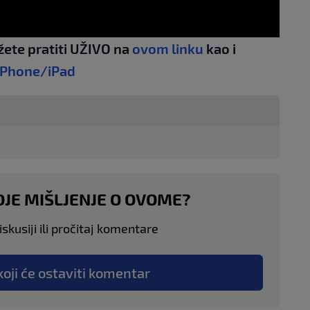
žete pratiti UŽIVO na
ovom linku
kao i
iPhone/iPad
OJE MIŠLJENJE O OVOME?
skusiji ili pročitaj komentare
koji će ostaviti komentar