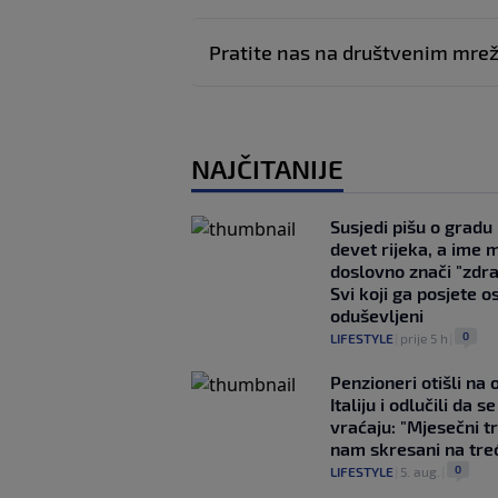
Pratite nas na društvenim mr
NAJČITANIJE
Susjedi pišu o gradu
devet rijeka, a ime 
doslovno znači "zdr
Svi koji ga posjete o
oduševljeni
0
LIFESTYLE
|
prije 5 h
|
Penzioneri otišli na
Italiju i odlučili da s
vraćaju: "Mjesečni t
nam skresani na tre
0
LIFESTYLE
|
5. aug.
|