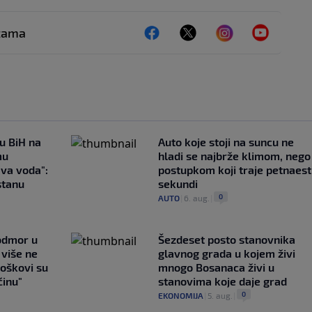
ežama
 u BiH na
Auto koje stoji na suncu ne
mu
hladi se najbrže klimom, nego
ava voda":
postupkom koji traje petnaest
stanu
sekundi
0
AUTO
|
6. aug.
|
 odmor u
Šezdeset posto stanovnika
e više ne
glavnog grada u kojem živi
roškovi su
mnogo Bosanaca živi u
ćinu"
stanovima koje daje grad
0
EKONOMIJA
|
5. aug.
|