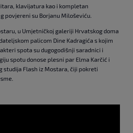
itara, klavijatura kao i kompletan
ng povjereni su Borjanu Miloševiću.
staru, u Umjetničkoj galeriji Hrvatskog doma
dateljskom palicom Dine Kadragića s kojim
 akteri spota su dugogodišnji saradnici i
iju spotu donose plesni par Elma Karčić i
 studija Flash iz Mostara, čiji pokreti
esme.