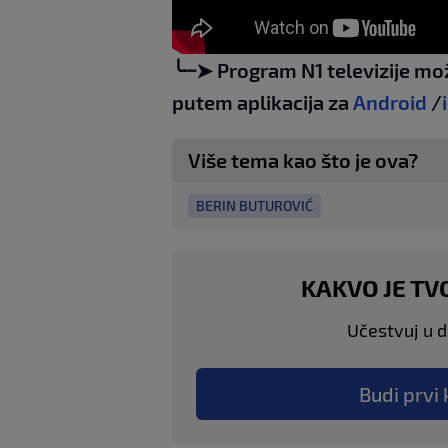
╰┈➤ Program N1 televizije mo
putem aplikacija za
Android
/
Više tema kao što je ova?
BERIN BUTUROVIĆ
KAKVO JE TV
Učestvuj u di
Budi prvi 