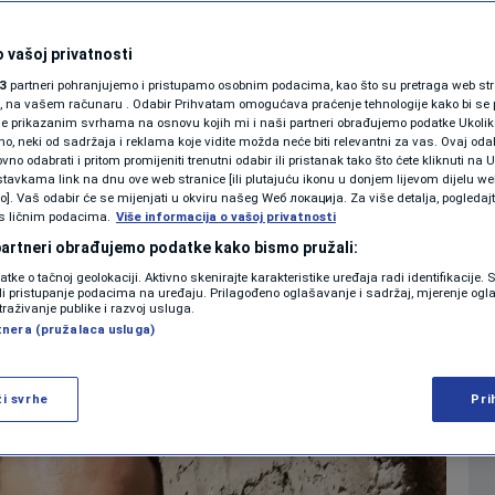
č objavio novu
KOLUMNE
inem"
 vašoj privatnosti
3
partneri pohranjujemo i pristupamo osobnim podacima, kao što su pretraga web stran
PODCAST
ori, na vašem računaru . Odabir Prihvatam omogućava praćenje tehnologije kako bi se 
0
SHOWBIZ
komentara
|
|
je prikazanim svrhama na osnovu kojih mi i naši partneri obrađujemo podatke Ukoliko
 neki od sadržaja i reklama koje vidite možda neće biti relevantni za vas. Ovaj odab
N1 SPECIJAL
no odabrati i pritom promijeniti trenutni odabir ili pristanak tako što ćete kliknuti na U
tavkama link na dnu ove web stranice [ili plutajuću ikonu u donjem lijevom dijelu we
FENOMENI
vo]. Vaš odabir će se mijenjati u okviru našeg Wеб локација. Za više detalja, pogledaj
Više
s ličnim podacima.
Više informacija o vašoj privatnosti
NEISTRAŽENO
 partneri obrađujemo podatke kako bismo pružali:
datke o tačnoj geolokaciji. Aktivno skenirajte karakteristike uređaja radi identifikacije.
VIRALNO
ili pristupanje podacima na uređaju. Prilagođeno oglašavanje i sadržaj, mjerenje ogl
traživanje publike i razvoj usluga.
tnera (pružalaca usluga)
FOTO
PROMO
ži svrhe
Pri
VIDEO