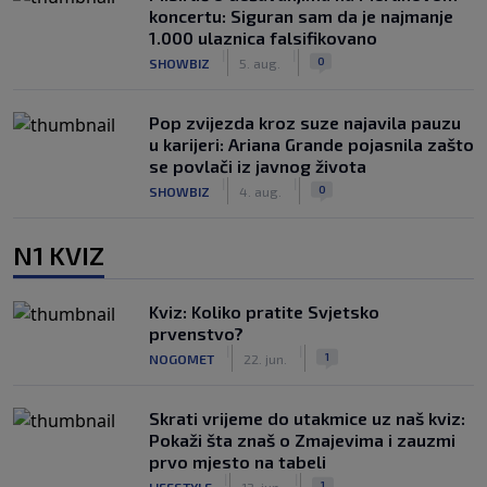
koncertu: Siguran sam da je najmanje
1.000 ulaznica falsifikovano
|
|
0
SHOWBIZ
5. aug.
Pop zvijezda kroz suze najavila pauzu
u karijeri: Ariana Grande pojasnila zašto
se povlači iz javnog života
|
|
0
SHOWBIZ
4. aug.
N1 KVIZ
Kviz: Koliko pratite Svjetsko
prvenstvo?
|
|
1
NOGOMET
22. jun.
Skrati vrijeme do utakmice uz naš kviz:
Pokaži šta znaš o Zmajevima i zauzmi
prvo mjesto na tabeli
|
|
1
LIFESTYLE
12. jun.