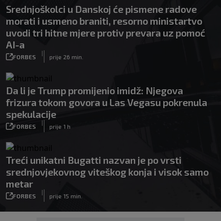
Srednjoškolci u Danskoj će pismene radove
morati i usmeno braniti, resorno ministartvo
uvodi tri hitne mjere protiv prevara uz pomoć
AI-a
|
FORBES
prije 26 min.
Da li je Trump promijenio imidž: Njegova
frizura tokom govora u Las Vegasu pokrenula
spekulacije
|
FORBES
prije 1 h
Treći unikatni Bugatti nazvan je po vrsti
srednjovjekovnog viteškog konja i visok samo
metar
|
FORBES
prije 15 min.