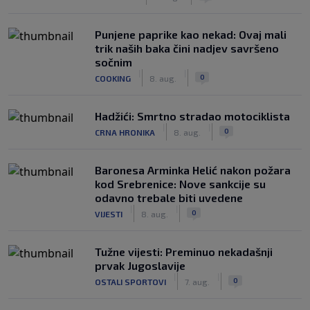
Punjene paprike kao nekad: Ovaj mali
trik naših baka čini nadjev savršeno
sočnim
|
|
0
COOKING
8. aug.
Hadžići: Smrtno stradao motociklista
|
|
0
CRNA HRONIKA
8. aug.
Baronesa Arminka Helić nakon požara
kod Srebrenice: Nove sankcije su
odavno trebale biti uvedene
|
|
0
VIJESTI
8. aug.
Tužne vijesti: Preminuo nekadašnji
prvak Jugoslavije
|
|
0
OSTALI SPORTOVI
7. aug.