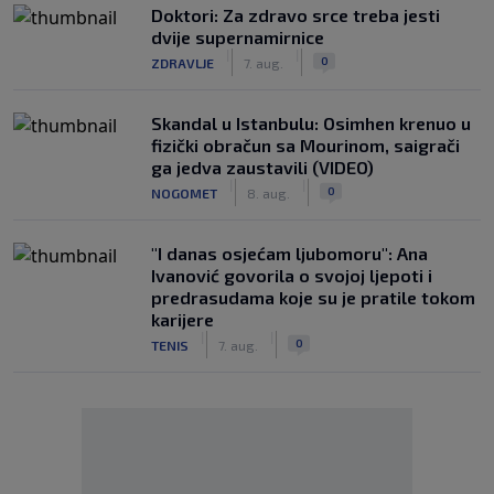
Doktori: Za zdravo srce treba jesti
dvije supernamirnice
|
|
0
ZDRAVLJE
7. aug.
Skandal u Istanbulu: Osimhen krenuo u
fizički obračun sa Mourinom, saigrači
ga jedva zaustavili (VIDEO)
|
|
0
NOGOMET
8. aug.
"I danas osjećam ljubomoru": Ana
Ivanović govorila o svojoj ljepoti i
predrasudama koje su je pratile tokom
karijere
|
|
0
TENIS
7. aug.