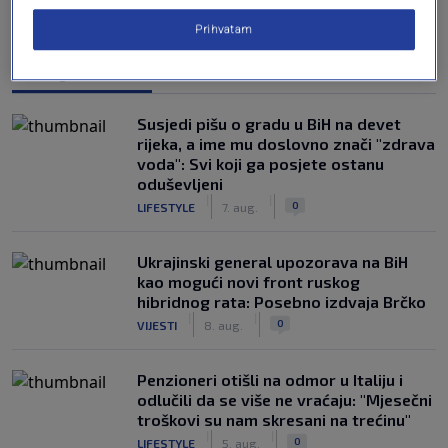
Prihvatam
NAJČITANIJE
Susjedi pišu o gradu u BiH na devet
rijeka, a ime mu doslovno znači "zdrava
voda": Svi koji ga posjete ostanu
oduševljeni
|
|
0
LIFESTYLE
7. aug.
Ukrajinski general upozorava na BiH
kao mogući novi front ruskog
hibridnog rata: Posebno izdvaja Brčko
|
|
0
VIJESTI
8. aug.
Penzioneri otišli na odmor u Italiju i
odlučili da se više ne vraćaju: "Mjesečni
troškovi su nam skresani na trećinu"
|
|
0
LIFESTYLE
5. aug.