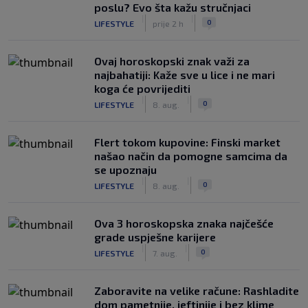
poslu? Evo šta kažu stručnjaci
|
|
0
LIFESTYLE
prije 2 h
Ovaj horoskopski znak važi za
najbahatiji: Kaže sve u lice i ne mari
koga će povrijediti
|
|
0
LIFESTYLE
8. aug.
Flert tokom kupovine: Finski market
našao način da pomogne samcima da
se upoznaju
|
|
0
LIFESTYLE
8. aug.
Ova 3 horoskopska znaka najčešće
grade uspješne karijere
|
|
0
LIFESTYLE
7. aug.
Zaboravite na velike račune: Rashladite
dom pametnije, jeftinije i bez klime