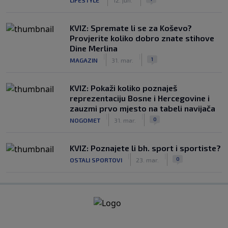
KVIZ: Spremate li se za Koševo?
Provjerite koliko dobro znate stihove
Dine Merlina
|
|
1
MAGAZIN
31. mar.
KVIZ: Pokaži koliko poznaješ
reprezentaciju Bosne i Hercegovine i
zauzmi prvo mjesto na tabeli navijača
|
|
0
NOGOMET
31. mar.
KVIZ: Poznajete li bh. sport i sportiste?
|
|
0
OSTALI SPORTOVI
23. mar.