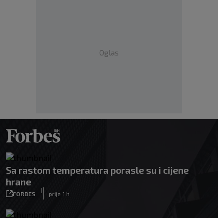
Oglas
Sa rastom temperatura porasle su i cijene
hrane
|
FORBES
prije 1 h