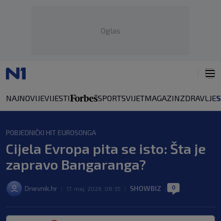
Oglas
NAJNOVIJE
VIJESTI
SPORT
SVIJET
MAGAZIN
ZDRAVLJE
POBJEDNIČKI HIT EUROSONGA
Cijela Evropa pita se isto: Šta je
zapravo Bangaranga?
0
Dnevnik.hr
SHOWBIZ
|
17. maj. 2026. 08:35
|
|