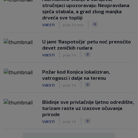
stručnjaci upozoravaju: Neopravdana
sječa stabala, a grad zbog manjka
drveća sve topliji
|
|
0
VIJESTI
prije 24 min
U jami 'Raspotočje' petu noć prenoćilo
devet zeničkih rudara
|
|
0
VIJESTI
prije 1 h
Požar kod Konjica lokaliziran,
vatrogasci i dalje na terenu
|
|
0
VIJESTI
prije 1 h
Blidinje sve privlačnije ljetno odredište,
turizam raste uz izazove očuvanja
prirode
|
|
0
VIJESTI
prije 1 h