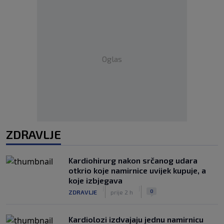
Oglas
ZDRAVLJE
Kardiohirurg nakon srčanog udara
otkrio koje namirnice uvijek kupuje, a
koje izbjegava
|
|
0
ZDRAVLJE
prije 2 h
Kardiolozi izdvajaju jednu namirnicu