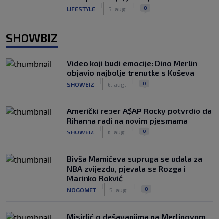
|
|
0
LIFESTYLE
5. aug.
SHOWBIZ
Video koji budi emocije: Dino Merlin
objavio najbolje trenutke s Koševa
|
|
0
SHOWBIZ
6. aug.
Američki reper A$AP Rocky potvrdio da
Rihanna radi na novim pjesmama
|
|
0
SHOWBIZ
6. aug.
Bivša Mamićeva supruga se udala za
NBA zvijezdu, pjevala se Rozga i
Marinko Rokvić
|
|
0
NOGOMET
5. aug.
Misirlić o dešavanjima na Merlinovom