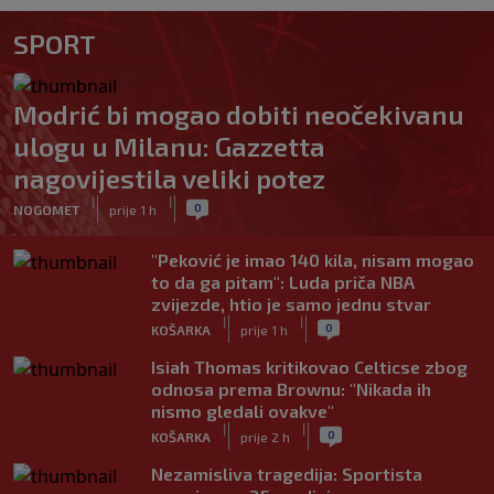
SPORT
Modrić bi mogao dobiti neočekivanu
ulogu u Milanu: Gazzetta
nagovijestila veliki potez
|
|
0
NOGOMET
prije 1 h
"Peković je imao 140 kila, nisam mogao
to da ga pitam": Luda priča NBA
zvijezde, htio je samo jednu stvar
|
|
0
KOŠARKA
prije 1 h
Isiah Thomas kritikovao Celticse zbog
odnosa prema Brownu: "Nikada ih
nismo gledali ovakve"
|
|
0
KOŠARKA
prije 2 h
Nezamisliva tragedija: Sportista