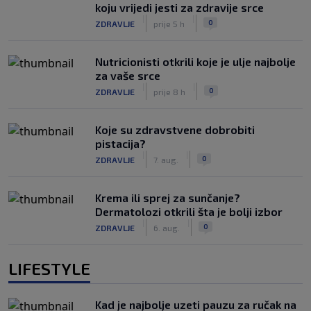
koju vrijedi jesti za zdravije srce
|
|
0
ZDRAVLJE
prije 5 h
Nutricionisti otkrili koje je ulje najbolje
za vaše srce
|
|
0
ZDRAVLJE
prije 8 h
Koje su zdravstvene dobrobiti
pistacija?
|
|
0
ZDRAVLJE
7. aug.
Krema ili sprej za sunčanje?
Dermatolozi otkrili šta je bolji izbor
|
|
0
ZDRAVLJE
6. aug.
LIFESTYLE
Kad je najbolje uzeti pauzu za ručak na