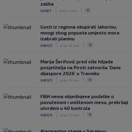
NOGOMET
8. aug.
zaliha
|
|
0
SVIJET
prije 4 min
Gosti iz regiona okupirali Jahorinu,
mnogi zbog popusta umjesto mora
izabrali planinu
|
|
0
VIJESTI
prije 10 min
Marija Šerifović pred više hiljada
posjetitelja na Piroti zatvorila 'Dane
dijaspore 2026' u Travniku
|
|
0
VIJESTI
prije 19 min
FBiH nema objedinjene podatke o
povučenom i uništenom mesu, prekršaji
utvrđeni u 40 kontrola
|
|
0
VIJESTI
prije 21 min
Alarmantno stanje u Sarajevu,