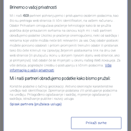
Brinemo o vašoj privatnosti
Mi i naši
603
partneri pohranjujemo i pristupamo osobnim podacima, kao
što su pretraga web stranica ili lični identifikatori, na vašem računaru .
Odabir Prihvatam omogućava praćenje tehnologije kako bi se pružila
podrška dolje prikazanim svrhama na osnovu kojih mi i naši partneri
Oglas
obrađujemo podatke Ukoliko je praćenje onemogućeno, neki od sadržaja i
reklama koje vidite možda neće biti relevantni za vas. Ovaj odabir postavki
možete ponovno odabrati i pritom promijeniti trenutni odabir ili pristanak
tako što ćete kliknuti na Upravljaj željenim postavkama link na dnu ove
web stranice [ili plutajuću ikonu u donjem lijevom dijelu web stranice, ako
je primjenjivo]. Vaš odabir će se mijenjati u okviru našeg Wеб локација. Za
više detalja, pogledajte Uredbu o postupanju s ličnim podacima.
Više
informacija o vašoj privatnosti
Mi i naši partneri obrađujemo podatke kako bismo pružali:
Koristite podatke o tačnoj geolokaciji. Aktivno skenirajte karakteristike
uređaja radi identifikacije. Spremanje podataka i/ili pristupanje podacima
na uređaju. Prilagođeno oglašavanje i sadržaj, mjerenje oglašavanja i
sadržaja, istraživanje publike i razvoj usluga.
Spisak partnera (pružalaca usluga)
Oglas
Prikaži svrhe