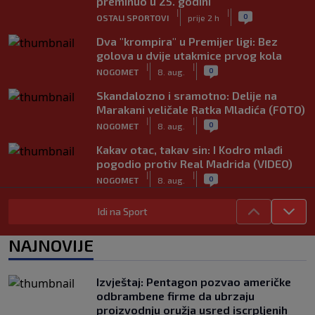
preminuo u 25. godini
|
|
0
OSTALI SPORTOVI
prije 2 h
Dva "krompira" u Premijer ligi: Bez
golova u dvije utakmice prvog kola
|
|
0
NOGOMET
8. aug.
Skandalozno i sramotno: Delije na
Marakani veličale Ratka Mladića (FOTO)
|
|
0
NOGOMET
8. aug.
Kakav otac, takav sin: I Kodro mlađi
pogodio protiv Real Madrida (VIDEO)
|
|
0
NOGOMET
8. aug.
Sudija dosjetljivim komentarom
Idi na Sport
nasmijao publiku nakon žalbe tenisera
(VIDEO)
NAJNOVIJE
|
|
0
TENIS
8. aug.
Haos u Irskoj: Navijač utrčao na teren i
Izvještaj: Pentagon pozvao američke
nasrnuo na gostujuće fudbalere
odbrambene firme da ubrzaju
(VIDEO)
proizvodnju oružja usred iscrpljenih
|
|
0